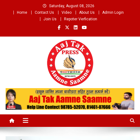
Skip
Saturday, August 08, 2026
to
Home
Contact Us
Video
About Us
Admin Login
content
Join Us
Repoter Verfication
Aaj Tak Aamne Saamne.com