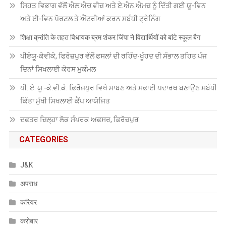
ਸਿਹਤ ਵਿਭਾਗ ਵੱਲੋਂ ਐਲ.ਐਚ.ਵੀਜ਼ ਅਤੇ ਏ.ਐਨ.ਐਮਜ਼ ਨੂੰ ਦਿੱਤੀ ਗਈ ਯੂ-ਵਿਨ
ਅਤੇ ਈ-ਵਿਨ ਪੋਰਟਲ ਤੇ ਐਂਟਰੀਆਂ ਕਰਨ ਸਬੰਧੀ ਟ੍ਰੇਨਿੰਗ
शिक्षा क्रांति के तहत विधायक ब्रम शंकर जिंपा ने विद्यार्थियों को बांटे स्कूल बैग
ਪੀਏਯੂੑ-ਕੇਵੀਕੇ, ਫਿਰੋਜ਼ਪੁਰ ਵੱਲੋਂ ਫਸਲਾਂ ਦੀ ਰਹਿੰਦ-ਖੂੰਹਦ ਦੀ ਸੰਭਾਲ ਤਹਿਤ ਪੰਜ
ਦਿਨਾਂ ਸਿਖਲਾਈ ਕੋਰਸ ਮੁਕੰਮਲ
ਪੀ. ਏ. ਯੂ.-ਕੇ.ਵੀ.ਕੇ. ਫ਼ਿਰੋਜ਼ਪੁਰ ਵਿਖੇ ਸਾਬਣ ਅਤੇ ਸਫ਼ਾਈ ਪਦਾਰਥ ਬਣਾਉਣ ਸਬੰਧੀ
ਕਿੱਤਾ ਮੁੱਖੀ ਸਿਖਲਾਈ ਕੈਂਪ ਆਯੋਜਿਤ
ਦਫ਼ਤਰ ਜ਼ਿਲ੍ਹਾ ਲੋਕ ਸੰਪਰਕ ਅਫ਼ਸਰ, ਫ਼ਿਰੋਜ਼ਪੁਰ
CATEGORIES
J&K
अपराध
करियर
करोबार