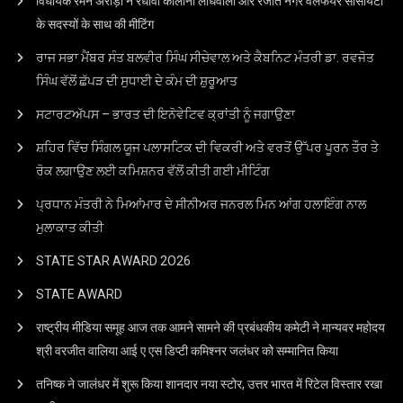
विधायक रमन अरोड़ा ने रंधावा कॉलोनी लाधेवाली और रंजीत नगर वेलफेयर सोसायटी
के सदस्यों के साथ की मीटिंग
ਰਾਜ ਸਭਾ ਮੈਂਬਰ ਸੰਤ ਬਲਵੀਰ ਸਿੰਘ ਸੀਚੇਵਾਲ ਅਤੇ ਕੈਬਨਿਟ ਮੰਤਰੀ ਡਾ. ਰਵਜੋਤ
ਸਿੰਘ ਵੱਲੋਂ ਛੱਪੜ ਦੀ ਸੁਧਾਈ ਦੇ ਕੰਮ ਦੀ ਸ਼ੁਰੂਆਤ
ਸਟਾਰਟਅੱਪਸ – ਭਾਰਤ ਦੀ ਇਨੋਵੇਟਿਵ ਕ੍ਰਾਂਤੀ ਨੂੰ ਜਗਾਉਣਾ
ਸ਼ਹਿਰ ਵਿੱਚ ਸਿੰਗਲ ਯੂਜ ਪਲਾਸਟਿਕ ਦੀ ਵਿਕਰੀ ਅਤੇ ਵਰਤੋਂ ਉੱਪਰ ਪੂਰਨ ਤੌਰ ਤੇ
ਰੋਕ ਲਗਾਉਣ ਲਈ ਕਮਿਸ਼ਨਰ ਵੱਲੋਂ ਕੀਤੀ ਗਈ ਮੀਟਿੰਗ
ਪ੍ਰਧਾਨ ਮੰਤਰੀ ਨੇ ਮਿਆਂਮਾਰ ਦੇ ਸੀਨੀਅਰ ਜਨਰਲ ਮਿਨ ਆਂਗ ਹਲਾਇੰਗ ਨਾਲ
ਮੁਲਾਕਾਤ ਕੀਤੀ
STATE STAR AWARD 2O26
STATE AWARD
राष्ट्रीय मीडिया समूह आज तक आमने सामने की प्रबंधकीय कमेटी ने मान्यवर महोदय
श्री वरजीत वालिया आई ए एस डिप्टी कमिश्नर जलंधर को सम्मानित किया
तनिष्क ने जालंधर में शुरू किया शानदार नया स्टोर, उत्तर भारत में रिटेल विस्तार रखा