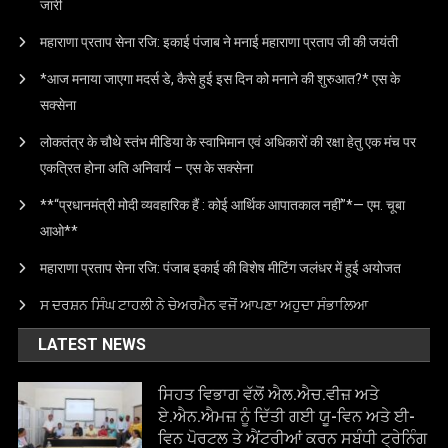
जारी
महाराणा प्रताप सेना रजि: इकाई पंजाब ने मनाई महाराणा प्रताप जी की जयंती
*आज मनाया जाएगा मदर्स डे, कैसे हुई इस दिन को मनाने की शुरुआत?* एस के
सक्सेना
लोकतंत्र के चौथे स्तंभ मीडिया के स्वाभिमान एवं अधिकारों की रक्षा हेतु एक मंच पर
एकत्रित होना अति अनिवार्य – एस के सक्सेना
**“प्रधानमंत्री मोदी व्यवहारिक हैं : कोई आर्थिक आपातकाल नहीं”*— एम. चूबा
आओ**
महाराणा प्रताप सेना रजि: पंजाब इकाई की विशेष मीटिंग जलंधर में हुई अयोजत
ਸ ਦਰਸ਼ਨ ਸਿੰਘ ਟਾਹਲੀ ਨੇ ਚੇਅਰਮੈਨ ਵਜੋਂ ਆਪਣਾ ਅਹੁਦਾ ਸੰਭਾਲਿਆ
LATEST NEWS
ਸਿਹਤ ਵਿਭਾਗ ਵੱਲੋਂ ਐਲ.ਐਚ.ਵੀਜ਼ ਅਤੇ
ਏ.ਐਨ.ਐਮਜ਼ ਨੂੰ ਦਿੱਤੀ ਗਈ ਯੂ-ਵਿਨ ਅਤੇ ਈ-
ਵਿਨ ਪੋਰਟਲ ਤੇ ਐਂਟਰੀਆਂ ਕਰਨ ਸਬੰਧੀ ਟ੍ਰੇਨਿੰਗ