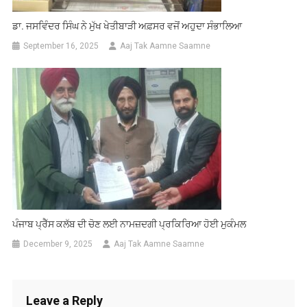
ਡਾ. ਜਸਵਿੰਦਰ ਸਿੰਘ ਨੇ ਮੁੱਖ ਖੇਤੀਬਾੜੀ ਅਫ਼ਸਰ ਵਜੋਂ ਅਹੁਦਾ ਸੰਭਾਲਿਆ
September 16, 2025
Aaj Tak Aamne Saamne
ਪੰਜਾਬ ਪ੍ਰੈੱਸ ਕਲੱਬ ਦੀ ਚੋਣ ਲਈ ਨਾਮਜ਼ਦਗੀ ਪ੍ਰਕਿਰਿਆ ਹੋਈ ਮੁਕੰਮਲ
December 9, 2025
Aaj Tak Aamne Saamne
Leave a Reply