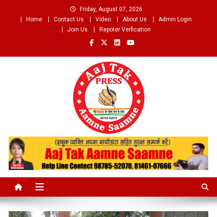
Skip
Friday, August 07, 2026
to
Home
Contact Us
Video
About Us
Admin Login
content
Join Us
Repoter Verfication
Aaj Tak Aamne Saamne.com