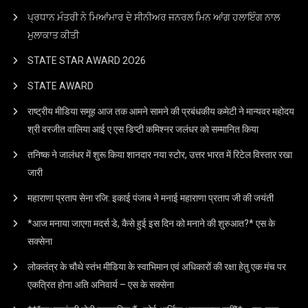
ਪ੍ਰਧਾਨ ਮੰਤਰੀ ਨੇ ਮਿਆਂਮਾਰ ਦੇ ਸੀਨੀਅਰ ਜਨਰਲ ਮਿਨ ਆਂਗ ਹਲਾਇੰਗ ਨਾਲ
ਮੁਲਾਕਾਤ ਕੀਤੀ
STATE STAR AWARD 2O26
STATE AWARD
राष्ट्रीय मीडिया समूह आज तक आमने सामने की प्रबंधकीय कमेटी ने मान्यवर महोदय
श्री वरजीत वालिया आई ए एस डिप्टी कमिश्नर जलंधर को सम्मानित किया
तनिष्क ने जालंधर में शुरू किया शानदार नया स्टोर, उत्तर भारत में रिटेल विस्तार रखा
जारी
महाराणा प्रताप सेना रजि: इकाई पंजाब ने मनाई महाराणा प्रताप जी की जयंती
*आज मनाया जाएगा मदर्स डे, कैसे हुई इस दिन को मनाने की शुरुआत?* एस के
सक्सेना
लोकतंत्र के चौथे स्तंभ मीडिया के स्वाभिमान एवं अधिकारों की रक्षा हेतु एक मंच पर
एकत्रित होना अति अनिवार्य – एस के सक्सेना