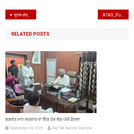
Post
सुनाम क्षेत्र के चीमा में 5.06 करोड़ रुपये की लागत से निर्मित बस स्टैंड
ATAS_Punjabi_8_14_September_25
navigation
RELATED POSTS
ਭਗਵੰਤ ਮਾਨ ਸਰਕਾਰ ਦਾ ਇੱਕ ਹੋਰ ਲੋਕ ਪੱਖੀ ਫ਼ੈਸਲਾ
September 24, 2025
Aaj Tak Aamne Saamne