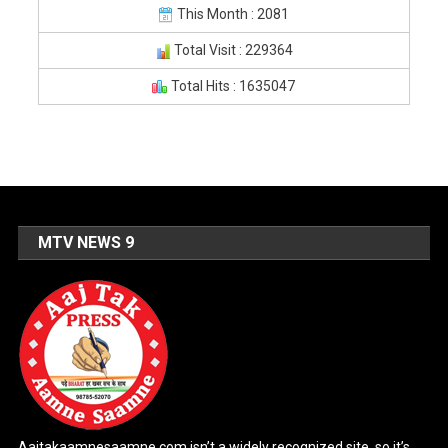
This Month : 2081
Total Visit : 229364
Total Hits : 1635047
MTV NEWS 9
Aajtakaamnesaamne.com isn’t a widely recognized site, so it’s