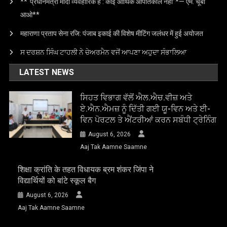
**“प्रधानमंत्री मोदी व्यवहारिक हैं : कोई आर्थिक आपातकाल नहीं”*— एम. चूबा
आओ**
महाराणा प्रताप सेना रजि: पंजाब इकाई की विशेष मीटिंग जलंधर में हुई अयोजत
ਸ ਦਰਸ਼ਨ ਸਿੰਘ ਟਾਹਲੀ ਨੇ ਚੇਅਰਮੈਨ ਵਜੋਂ ਆਪਣਾ ਅਹੁਦਾ ਸੰਭਾਲਿਆ
LATEST NEWS
ਸਿਹਤ ਵਿਭਾਗ ਵੱਲੋਂ ਐਲ.ਐਚ.ਵੀਜ਼ ਅਤੇ
ਏ.ਐਨ.ਐਮਜ਼ ਨੂੰ ਦਿੱਤੀ ਗਈ ਯੂ-ਵਿਨ ਅਤੇ ਈ-
ਵਿਨ ਪੋਰਟਲ ਤੇ ਐਂਟਰੀਆਂ ਕਰਨ ਸਬੰਧੀ ਟ੍ਰੇਨਿੰਗ
August 6, 2026
Aaj Tak Aamne Saamne
शिक्षा क्रांति के तहत विधायक ब्रम शंकर जिंपा ने
विद्यार्थियों को बांटे स्कूल बैग
August 6, 2026
Aaj Tak Aamne Saamne