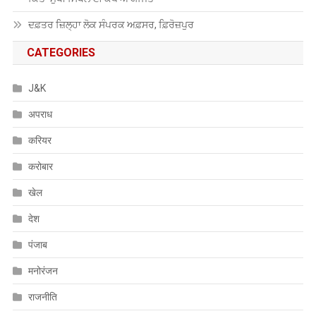
ਦਫ਼ਤਰ ਜ਼ਿਲ੍ਹਾ ਲੋਕ ਸੰਪਰਕ ਅਫ਼ਸਰ, ਫ਼ਿਰੋਜ਼ਪੁਰ
CATEGORIES
J&K
अपराध
करियर
करोबार
खेल
देश
पंजाब
मनोरंजन
राजनीति