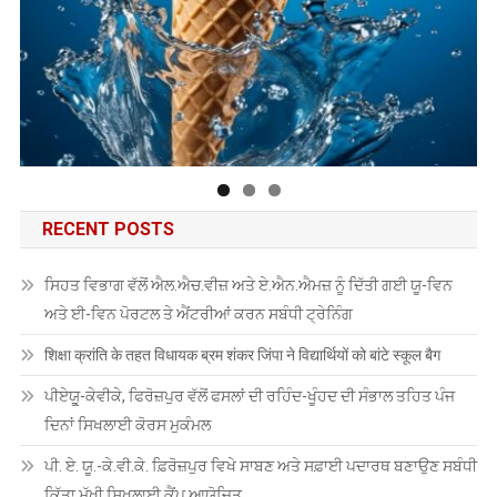
RECENT POSTS
ਸਿਹਤ ਵਿਭਾਗ ਵੱਲੋਂ ਐਲ.ਐਚ.ਵੀਜ਼ ਅਤੇ ਏ.ਐਨ.ਐਮਜ਼ ਨੂੰ ਦਿੱਤੀ ਗਈ ਯੂ-ਵਿਨ
ਅਤੇ ਈ-ਵਿਨ ਪੋਰਟਲ ਤੇ ਐਂਟਰੀਆਂ ਕਰਨ ਸਬੰਧੀ ਟ੍ਰੇਨਿੰਗ
शिक्षा क्रांति के तहत विधायक ब्रम शंकर जिंपा ने विद्यार्थियों को बांटे स्कूल बैग
ਪੀਏਯੂੑ-ਕੇਵੀਕੇ, ਫਿਰੋਜ਼ਪੁਰ ਵੱਲੋਂ ਫਸਲਾਂ ਦੀ ਰਹਿੰਦ-ਖੂੰਹਦ ਦੀ ਸੰਭਾਲ ਤਹਿਤ ਪੰਜ
ਦਿਨਾਂ ਸਿਖਲਾਈ ਕੋਰਸ ਮੁਕੰਮਲ
ਪੀ. ਏ. ਯੂ.-ਕੇ.ਵੀ.ਕੇ. ਫ਼ਿਰੋਜ਼ਪੁਰ ਵਿਖੇ ਸਾਬਣ ਅਤੇ ਸਫ਼ਾਈ ਪਦਾਰਥ ਬਣਾਉਣ ਸਬੰਧੀ
ਕਿੱਤਾ ਮੁੱਖੀ ਸਿਖਲਾਈ ਕੈਂਪ ਆਯੋਜਿਤ