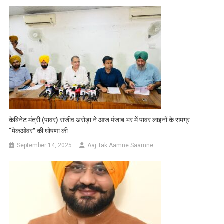
केबिनेट मंत्री (पावर) संजीव अरोड़ा ने आज पंजाब भर में पावर लाइनों के समग्र
“मेकओवर” की घोषणा की
September 14, 2025
Aaj Tak Aamne Saamne