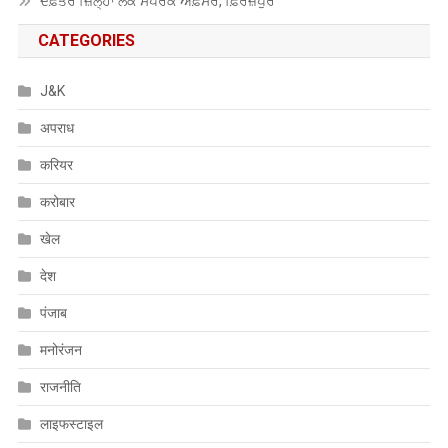
ਦਫ਼ਤਰ ਜ਼ਿਲ੍ਹਾ ਲੋਕ ਸੰਪਰਕ ਅਫ਼ਸਰ, ਫ਼ਿਰੋਜ਼ਪੁਰ
CATEGORIES
J&K
अपराध
करियर
करोबार
खेल
देश
पंजाब
मनोरंजन
राजनीति
लाइफस्टाइल