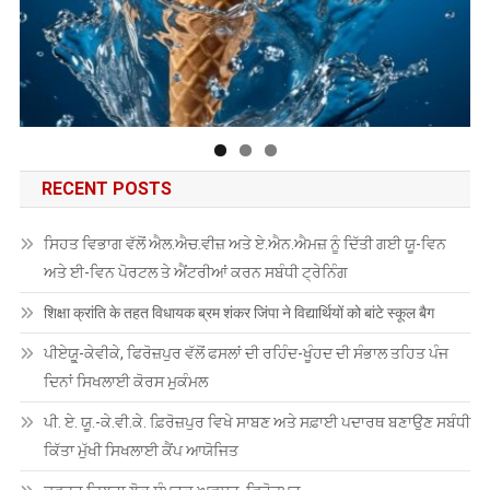
RECENT POSTS
ਸਿਹਤ ਵਿਭਾਗ ਵੱਲੋਂ ਐਲ.ਐਚ.ਵੀਜ਼ ਅਤੇ ਏ.ਐਨ.ਐਮਜ਼ ਨੂੰ ਦਿੱਤੀ ਗਈ ਯੂ-ਵਿਨ
ਅਤੇ ਈ-ਵਿਨ ਪੋਰਟਲ ਤੇ ਐਂਟਰੀਆਂ ਕਰਨ ਸਬੰਧੀ ਟ੍ਰੇਨਿੰਗ
शिक्षा क्रांति के तहत विधायक ब्रम शंकर जिंपा ने विद्यार्थियों को बांटे स्कूल बैग
ਪੀਏਯੂੑ-ਕੇਵੀਕੇ, ਫਿਰੋਜ਼ਪੁਰ ਵੱਲੋਂ ਫਸਲਾਂ ਦੀ ਰਹਿੰਦ-ਖੂੰਹਦ ਦੀ ਸੰਭਾਲ ਤਹਿਤ ਪੰਜ
ਦਿਨਾਂ ਸਿਖਲਾਈ ਕੋਰਸ ਮੁਕੰਮਲ
ਪੀ. ਏ. ਯੂ.-ਕੇ.ਵੀ.ਕੇ. ਫ਼ਿਰੋਜ਼ਪੁਰ ਵਿਖੇ ਸਾਬਣ ਅਤੇ ਸਫ਼ਾਈ ਪਦਾਰਥ ਬਣਾਉਣ ਸਬੰਧੀ
ਕਿੱਤਾ ਮੁੱਖੀ ਸਿਖਲਾਈ ਕੈਂਪ ਆਯੋਜਿਤ