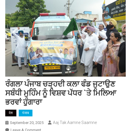
ਰੰਗਲਾ ਪੰਜਾਬ ਚੜ੍ਹਦੀ ਕਲਾ ਫੰਡ ਜੁਟਾਉਣ
ਸਬੰਧੀ ਮੁਹਿੰਮ ਨੂੰ ਵਿਸ਼ਵ ਪੱਧਰ `ਤੇ ਮਿਲਿਆ
ਭਰਵਾਂ ਹੁੰਗਾਰਾ
देश
पंजाब
Aaj Tak Aamne Saamne
September 20, 2025
On
Leave A Comment