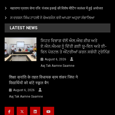
महाराणा प्रताप सेना रजि: पंजाब इकाई की विशेष मीटिंग जलंधर में हुई अयोजत
ਸ ਦਰਸ਼ਨ ਸਿੰਘ ਟਾਹਲੀ ਨੇ ਚੇਅਰਮੈਨ ਵਜੋਂ ਆਪਣਾ ਅਹੁਦਾ ਸੰਭਾਲਿਆ
LATEST NEWS
ਸਿਹਤ ਵਿਭਾਗ ਵੱਲੋਂ ਐਲ.ਐਚ.ਵੀਜ਼ ਅਤੇ
ਏ.ਐਨ.ਐਮਜ਼ ਨੂੰ ਦਿੱਤੀ ਗਈ ਯੂ-ਵਿਨ ਅਤੇ ਈ-
ਵਿਨ ਪੋਰਟਲ ਤੇ ਐਂਟਰੀਆਂ ਕਰਨ ਸਬੰਧੀ ਟ੍ਰੇਨਿੰਗ
August 6, 2026
Aaj Tak Aamne Saamne
शिक्षा क्रांति के तहत विधायक ब्रम शंकर जिंपा ने
विद्यार्थियों को बांटे स्कूल बैग
August 6, 2026
Aaj Tak Aamne Saamne