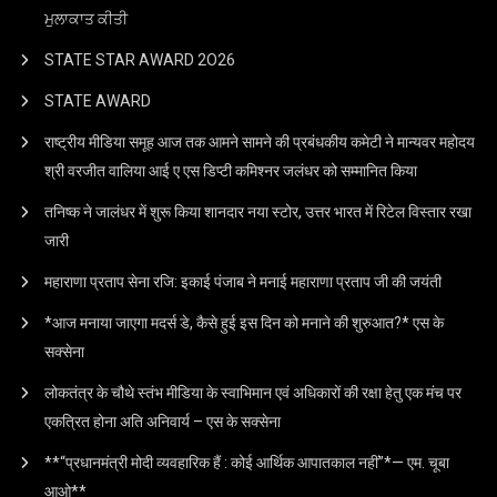
ਮੁਲਾਕਾਤ ਕੀਤੀ
STATE STAR AWARD 2O26
STATE AWARD
राष्ट्रीय मीडिया समूह आज तक आमने सामने की प्रबंधकीय कमेटी ने मान्यवर महोदय
श्री वरजीत वालिया आई ए एस डिप्टी कमिश्नर जलंधर को सम्मानित किया
तनिष्क ने जालंधर में शुरू किया शानदार नया स्टोर, उत्तर भारत में रिटेल विस्तार रखा
जारी
महाराणा प्रताप सेना रजि: इकाई पंजाब ने मनाई महाराणा प्रताप जी की जयंती
*आज मनाया जाएगा मदर्स डे, कैसे हुई इस दिन को मनाने की शुरुआत?* एस के
सक्सेना
लोकतंत्र के चौथे स्तंभ मीडिया के स्वाभिमान एवं अधिकारों की रक्षा हेतु एक मंच पर
एकत्रित होना अति अनिवार्य – एस के सक्सेना
**“प्रधानमंत्री मोदी व्यवहारिक हैं : कोई आर्थिक आपातकाल नहीं”*— एम. चूबा
आओ**