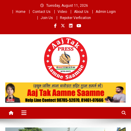
Skip
Tuesday, August 11, 2026
to
Home
Contact Us
Video
About Us
Admin Login
content
Join Us
Repoter Verfication
Aaj Tak Aamne Saamne.com