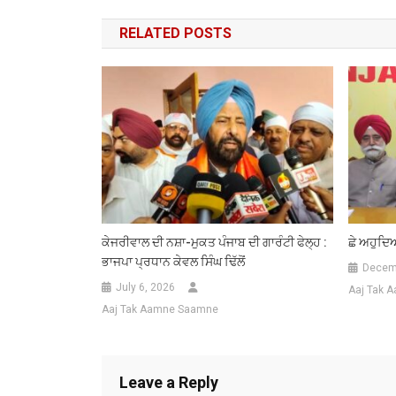
navigation
RELATED POSTS
ਕੇਜਰੀਵਾਲ ਦੀ ਨਸ਼ਾ-ਮੁਕਤ ਪੰਜਾਬ ਦੀ ਗਾਰੰਟੀ ਫੇਲ੍ਹ :
ਛੇ ਅਹੁਦਿ
ਭਾਜਪਾ ਪ੍ਰਧਾਨ ਕੇਵਲ ਸਿੰਘ ਢਿੱਲੋਂ
Decemb
July 6, 2026
Aaj Tak 
Aaj Tak Aamne Saamne
Leave a Reply