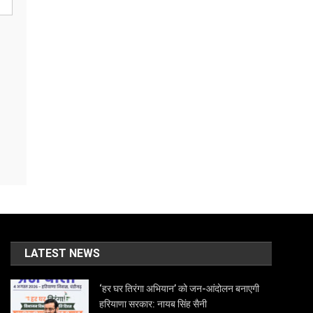
LATEST NEWS
‘हर घर तिरंगा अभियान’ को जन-आंदोलन बनाएगी
हरियाणा सरकार: नायब सिंह सैनी