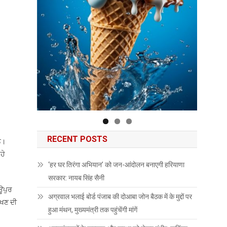
RECENT POSTS
ਨ।
ਹੇ
‘हर घर तिरंगा अभियान’ को जन-आंदोलन बनाएगी हरियाणा
सरकार: नायब सिंह सैनी
ਾਊਪੁਰ
अग्रवाल भलाई बोर्ड पंजाब की दोआबा जोन बैठक में के मुद्दों पर
ੱਖਣ ਦੀ
हुआ मंथन, मुख्यमंत्री तक पहुंचेंगी मांगें