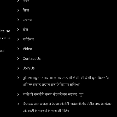
विदेश
शिक्षा
अपराध
खेल
te, so
 even a
मनोरंजन
Video
cal
Contact Us
Join Us
ਹੁਸ਼ਿਆਰਪੁਰ ਦੇ ਸਕਸ਼ਮ ਵਸ਼ਿਸ਼ਟ ਨੇ ਸੀ.ਏ.ਜੀ. ਦੀ ਕੌਮੀ ਪ੍ਰੀਖਿਆ ‘ਚ
ਪਹਿਲਾ ਸਥਾਨ ਹਾਸਲ ਕਰ ਇਤਿਹਾਸ ਰਚਿਆ
बदले की राजनीति करना बंद करे मान सरकार : चुग
विधायक रमन अरोड़ा ने रंधावा कॉलोनी लाधेवाली और रंजीत नगर वेलफेयर
सोसायटी के सदस्यों के साथ की मीटिंग