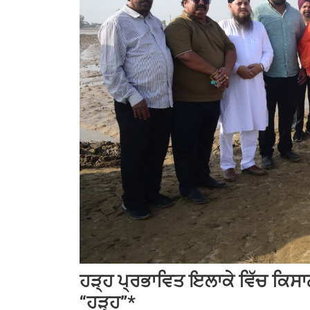
ਹੜ੍ਹ ਪ੍ਰਭਾਵਿਤ ਇਲਾਕੇ ਵਿੱਚ ਕਿਸਾ
“ਹੜ੍ਹ”*