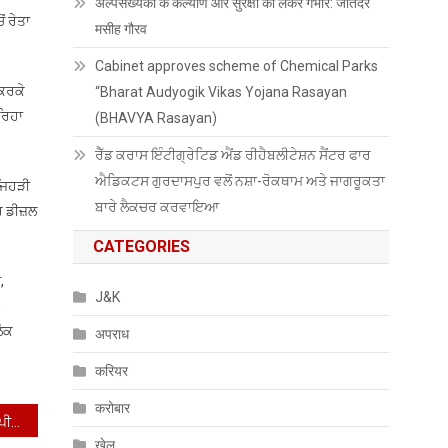
अल्पसंख्यकों के कल्याण और सुरक्षा को लेकर गंभीर: जतिंदर
ਂ ਰੇਤਾ
मसीह गौरव
Cabinet approves scheme of Chemical Parks
 ਕਰਕੇ
“Bharat Audyogik Vikas Yojana Rasayan
ਰਿਹਾ
(BHAVYA Rasayan)
ਰੈੱਡ ਕਰਾਸ ਇੰਟੀਗ੍ਰੇਟਿਡ ਐਂਡ ਰੀਹੈਬਲੀਟੇਸ਼ਨ ਸੈਂਟਰ ਫਾਰ
ਐਡਿਕਟਸ ਗੁਰਦਾਸਪੁਰ ਵਲੋਂ ਨਸ਼ਾ-ਰੋਕਥਾਮ ਅਤੇ ਜਾਗਰੂਕਤਾ
 ਜਿਹੜੀ
ਬਾਰੇ ਲੈਕਚਰ ਕਰਵਾਇਆ
ਟਰ ਡੀਜ਼ਲ
CATEGORIES
,
J&K
,
ਲੋਕ
अपराध
करियर
करोबार
ਪੰਜਾਬ ਦੀਆਂ ਮਾਵਾਂ–ਭੈਣਾਂ ਨੂੰ ਅਪੀਲ – ਹੁਣ ਚੁੱਪ ਨਾ ਰਹੋ, ਸੁੱਤੀ ਸਰਕਾਰ ਨੂੰ ਜਗਾਓ
खेल