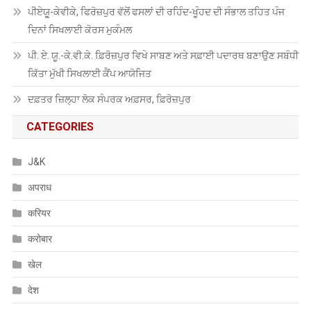
ਪੀਏਯੂੑ-ਕੇਵੀਕੇ, ਫਿਰੋਜ਼ਪੁਰ ਵੱਲੋਂ ਫਸਲਾਂ ਦੀ ਰਹਿੰਦ-ਖੂੰਹਦ ਦੀ ਸੰਭਾਲ ਤਹਿਤ ਪੰਜ
ਦਿਨਾਂ ਸਿਖਲਾਈ ਕੋਰਸ ਮੁਕੰਮਲ
ਪੀ. ਏ. ਯੂ.-ਕੇ.ਵੀ.ਕੇ. ਫ਼ਿਰੋਜ਼ਪੁਰ ਵਿਖੇ ਸਾਬਣ ਅਤੇ ਸਫ਼ਾਈ ਪਦਾਰਥ ਬਣਾਉਣ ਸਬੰਧੀ
ਕਿੱਤਾ ਮੁੱਖੀ ਸਿਖਲਾਈ ਕੈਂਪ ਆਯੋਜਿਤ
ਦਫ਼ਤਰ ਜ਼ਿਲ੍ਹਾ ਲੋਕ ਸੰਪਰਕ ਅਫ਼ਸਰ, ਫ਼ਿਰੋਜ਼ਪੁਰ
CATEGORIES
J&K
अपराध
करियर
करोबार
खेल
देश