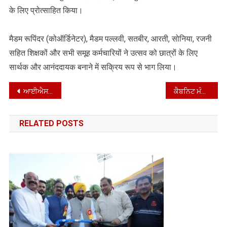
के लिए प्रोत्साहित किया।
मैडम रूपिंदर (कोऑर्डिनेटर), मैडम पल्लवी, सतबीर, आरती, सोनिया, रजनी
सहित शिक्षकों और सभी समूह कर्मचारियों ने उत्सव को छात्रों के लिए
सार्थक और आनंददायक बनाने में सक्रिय रूप से भाग लिया।
Post
ਆਈਐਸਆਈ ਦੀ ਹਮਾਇਤ ਪ੍ਰਾਪਤ ਹਥਿਆਰ ਤਸਕਰੀ ਮਾਡਿਊਲ ਦਾ ਪਰਦਾਫ਼ਾਸ਼; ਏਕੇ-47 ਰਾਈਫਲ ਸਮੇਤ ਚਾਰ ਹਥਿਆਰਾਂ ਨਾਲ ਦੋ ਮੁਲਜ਼ਮ ਅੰਮ੍ਰਿਤਸਰ ਤੋਂ ਕਾਬੂ
ਕੈਬਨਿਟ ਮੰਤਰੀ ਡਾ. ਰਵਜੋਤ ਸਿੰਘ ਨੇ ਪੰਜਾਬ ਵਿੱਚ ਰੱਖਿਆ ਖੇਤਰ ਨੂੰ ਹੁਲਾਰਾ ਦੇਣ ਲਈ ਮਜਬੂਤ ਸੰਪਰਕ ਅਤੇ ਤਕਨੀਕੀ ਈਕੋ ਸਿਸਟਮ ਨੂੰ ਉਭਾਰਿਆ
navigation
RELATED POSTS