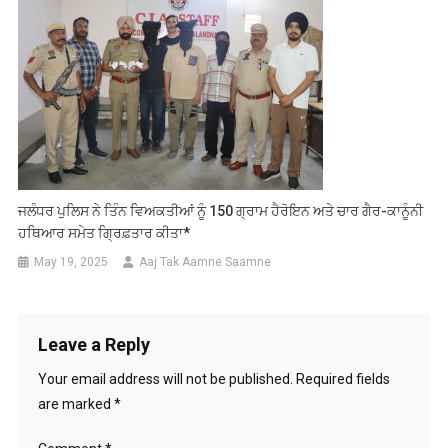
ਜਲੰਧਰ ਪੁਲਿਸ ਨੇ ਤਿੰਨ ਵਿਅਕਤੀਆਂ ਨੂੰ 150 ਗ੍ਰਾਮ ਹੈਰੋਇਨ ਅਤੇ ਚਾਰ ਗੈਰ-ਕਾਨੂੰਨੀ
ਹਥਿਆਰ ਸਮੇਤ ਗ੍ਰਿਫ਼ਤਾਰ ਕੀਤਾ*
May 19, 2025
Aaj Tak Aamne Saamne
Leave a Reply
Your email address will not be published.
Required fields
are marked
*