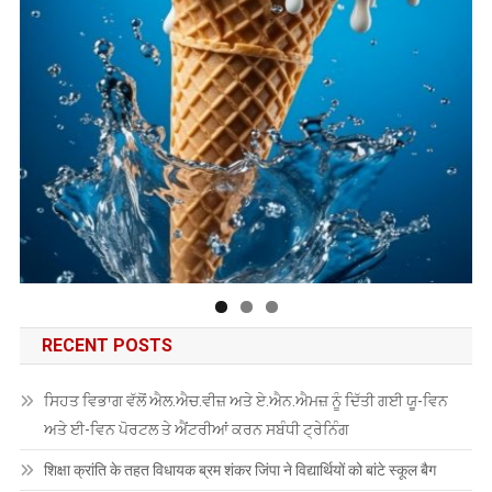
RECENT POSTS
ਸਿਹਤ ਵਿਭਾਗ ਵੱਲੋਂ ਐਲ.ਐਚ.ਵੀਜ਼ ਅਤੇ ਏ.ਐਨ.ਐਮਜ਼ ਨੂੰ ਦਿੱਤੀ ਗਈ ਯੂ-ਵਿਨ
ਅਤੇ ਈ-ਵਿਨ ਪੋਰਟਲ ਤੇ ਐਂਟਰੀਆਂ ਕਰਨ ਸਬੰਧੀ ਟ੍ਰੇਨਿੰਗ
शिक्षा क्रांति के तहत विधायक ब्रम शंकर जिंपा ने विद्यार्थियों को बांटे स्कूल बैग