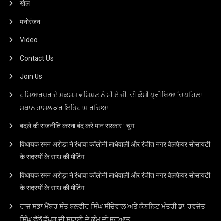
खेल
मनोरंजन
Video
Contact Us
Join Us
ਹੁਸ਼ਿਆਰਪੁਰ ਦੇ ਸਕਸ਼ਮ ਵਸ਼ਿਸ਼ਟ ਨੇ ਸੀ.ਏ.ਜੀ. ਦੀ ਕੌਮੀ ਪ੍ਰੀਖਿਆ ‘ਚ ਪਹਿਲਾ
ਸਥਾਨ ਹਾਸਲ ਕਰ ਇਤਿਹਾਸ ਰਚਿਆ
बदले की राजनीति करना बंद करे मान सरकार : चुग
विधायक रमन अरोड़ा ने रंधावा कॉलोनी लाधेवाली और रंजीत नगर वेलफेयर सोसायटी
के सदस्यों के साथ की मीटिंग
विधायक रमन अरोड़ा ने रंधावा कॉलोनी लाधेवाली और रंजीत नगर वेलफेयर सोसायटी
के सदस्यों के साथ की मीटिंग
ਰਾਜ ਸਭਾ ਮੈਂਬਰ ਸੰਤ ਬਲਵੀਰ ਸਿੰਘ ਸੀਚੇਵਾਲ ਅਤੇ ਕੈਬਨਿਟ ਮੰਤਰੀ ਡਾ. ਰਵਜੋਤ
ਸਿੰਘ ਵੱਲੋਂ ਛੱਪੜ ਦੀ ਸੁਧਾਈ ਦੇ ਕੰਮ ਦੀ ਸ਼ੁਰੂਆਤ