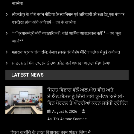
सक्सेना
लोकतंत्र के चौथे स्तंभ मीडिया के स्वाभिमान एवं अधिकारों की रक्षा हेतु एक मंच पर
एकत्रित होना अति अनिवार्य – एस के सक्सेना
**“प्रधानमंत्री मोदी व्यवहारिक हैं : कोई आर्थिक आपातकाल नहीं”*— एम. चूबा
आओ**
महाराणा प्रताप सेना रजि: पंजाब इकाई की विशेष मीटिंग जलंधर में हुई अयोजत
ਸ ਦਰਸ਼ਨ ਸਿੰਘ ਟਾਹਲੀ ਨੇ ਚੇਅਰਮੈਨ ਵਜੋਂ ਆਪਣਾ ਅਹੁਦਾ ਸੰਭਾਲਿਆ
LATEST NEWS
ਸਿਹਤ ਵਿਭਾਗ ਵੱਲੋਂ ਐਲ.ਐਚ.ਵੀਜ਼ ਅਤੇ
ਏ.ਐਨ.ਐਮਜ਼ ਨੂੰ ਦਿੱਤੀ ਗਈ ਯੂ-ਵਿਨ ਅਤੇ ਈ-
ਵਿਨ ਪੋਰਟਲ ਤੇ ਐਂਟਰੀਆਂ ਕਰਨ ਸਬੰਧੀ ਟ੍ਰੇਨਿੰਗ
August 6, 2026
Aaj Tak Aamne Saamne
शिक्षा क्रांति के तहत विधायक ब्रम शंकर जिंपा ने