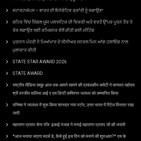
ਸਟਾਰਟਅੱਪਸ – ਭਾਰਤ ਦੀ ਇਨੋਵੇਟਿਵ ਕ੍ਰਾਂਤੀ ਨੂੰ ਜਗਾਉਣਾ
ਸ਼ਹਿਰ ਵਿੱਚ ਸਿੰਗਲ ਯੂਜ ਪਲਾਸਟਿਕ ਦੀ ਵਿਕਰੀ ਅਤੇ ਵਰਤੋਂ ਉੱਪਰ ਪੂਰਨ ਤੌਰ ਤੇ
ਰੋਕ ਲਗਾਉਣ ਲਈ ਕਮਿਸ਼ਨਰ ਵੱਲੋਂ ਕੀਤੀ ਗਈ ਮੀਟਿੰਗ
ਪ੍ਰਧਾਨ ਮੰਤਰੀ ਨੇ ਮਿਆਂਮਾਰ ਦੇ ਸੀਨੀਅਰ ਜਨਰਲ ਮਿਨ ਆਂਗ ਹਲਾਇੰਗ ਨਾਲ
ਮੁਲਾਕਾਤ ਕੀਤੀ
STATE STAR AWARD 2O26
STATE AWARD
राष्ट्रीय मीडिया समूह आज तक आमने सामने की प्रबंधकीय कमेटी ने मान्यवर महोदय
श्री वरजीत वालिया आई ए एस डिप्टी कमिश्नर जलंधर को सम्मानित किया
तनिष्क ने जालंधर में शुरू किया शानदार नया स्टोर, उत्तर भारत में रिटेल विस्तार रखा
जारी
महाराणा प्रताप सेना रजि: इकाई पंजाब ने मनाई महाराणा प्रताप जी की जयंती
*आज मनाया जाएगा मदर्स डे, कैसे हुई इस दिन को मनाने की शुरुआत?* एस के