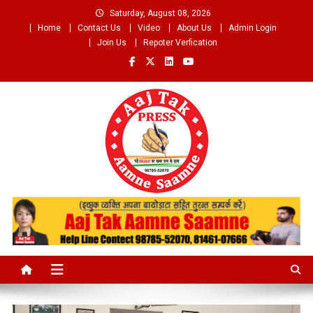
Skip
Saturday, August 08, 2026
to
Home
Contact Us
Video
About Us
Admin Login
content
Join Us
Repoter Verfication
Aaj Tak Aamne Saamne.com