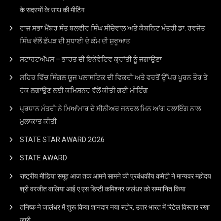
के सदस्यों के साथ की मीटिंग
ਰਾਜ ਸਭਾ ਮੈਂਬਰ ਸੰਤ ਬਲਵੀਰ ਸਿੰਘ ਸੀਚੇਵਾਲ ਅਤੇ ਕੈਬਨਿਟ ਮੰਤਰੀ ਡਾ. ਰਵਜੋਤ
ਸਿੰਘ ਵੱਲੋਂ ਛੱਪੜ ਦੀ ਸੁਧਾਈ ਦੇ ਕੰਮ ਦੀ ਸ਼ੁਰੂਆਤ
ਸਟਾਰਟਅੱਪਸ – ਭਾਰਤ ਦੀ ਇਨੋਵੇਟਿਵ ਕ੍ਰਾਂਤੀ ਨੂੰ ਜਗਾਉਣਾ
ਸ਼ਹਿਰ ਵਿੱਚ ਸਿੰਗਲ ਯੂਜ ਪਲਾਸਟਿਕ ਦੀ ਵਿਕਰੀ ਅਤੇ ਵਰਤੋਂ ਉੱਪਰ ਪੂਰਨ ਤੌਰ ਤੇ
ਰੋਕ ਲਗਾਉਣ ਲਈ ਕਮਿਸ਼ਨਰ ਵੱਲੋਂ ਕੀਤੀ ਗਈ ਮੀਟਿੰਗ
ਪ੍ਰਧਾਨ ਮੰਤਰੀ ਨੇ ਮਿਆਂਮਾਰ ਦੇ ਸੀਨੀਅਰ ਜਨਰਲ ਮਿਨ ਆਂਗ ਹਲਾਇੰਗ ਨਾਲ
ਮੁਲਾਕਾਤ ਕੀਤੀ
STATE STAR AWARD 2O26
STATE AWARD
राष्ट्रीय मीडिया समूह आज तक आमने सामने की प्रबंधकीय कमेटी ने मान्यवर महोदय
श्री वरजीत वालिया आई ए एस डिप्टी कमिश्नर जलंधर को सम्मानित किया
तनिष्क ने जालंधर में शुरू किया शानदार नया स्टोर, उत्तर भारत में रिटेल विस्तार रखा
जारी