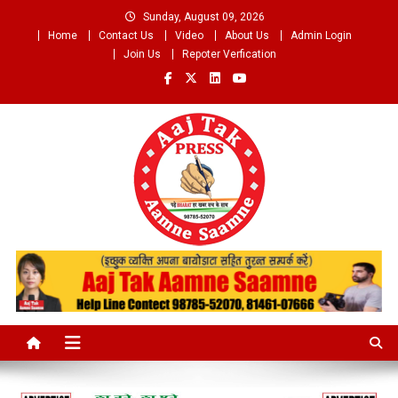
Skip
Sunday, August 09, 2026
to
Home
Contact Us
Video
About Us
Admin Login
content
Join Us
Repoter Verfication
Aaj Tak Aamne Saamne.com