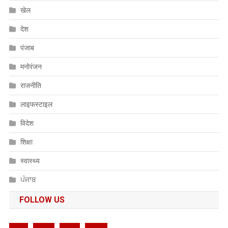
खेल
देश
पंजाब
मनोरंजन
राजनीति
लाइफस्टाइल
विदेश
शिक्षा
स्वास्थ्य
ਪੰਜਾਬ
FOLLOW US