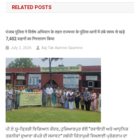
RELATED POSTS
पंजाब पुलिस ने विशेष अभियान के तहत राज्यभर के पुलिस थानों में लंबे समय से खड़े
7,402 वाहनों का निस्तारण किया
July 2, 2026
Aaj Tak Aamne Saamne
ਪੀ.ਏ.ਯੂ-ਕ੍ਰਿਸ਼ੀ ਵਿਗਿਆਨ ਕੇਂਦਰ, ਹੁਸ਼ਿਆਰਪੁਰ ਵੱਲੋਂ “ਰਵਾਇਤੀ ਅਤੇ ਆਧੁਨਿਕ
ਤਕਨੀਕਾਂ ਦੁਆਰਾ ਕੱਪੜੇ ਦੀ ਸਜਾਵਟ” ਸਬੰਧੀ ਕਿੱਤਾਮੁਖੀ ਸਿਖਲਾਈ ਪ੍ਰੋਗਰਾਮ ਦਾ