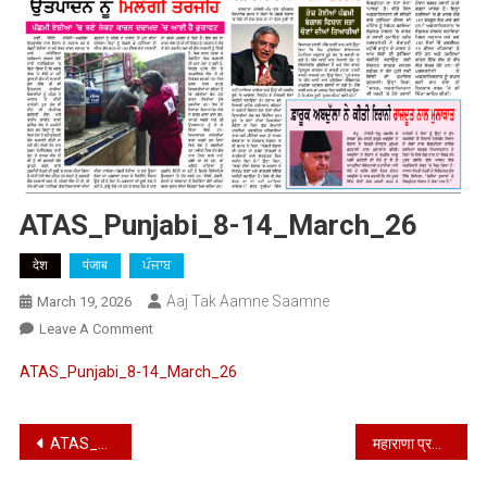
ATAS_Punjabi_8-14_March_26
देश
पंजाब
ਪੰਜਾਬ
Aaj Tak Aamne Saamne
March 19, 2026
On
Leave A Comment
ATAS_Punjabi_8-
ATAS_Punjabi_8-14_March_26
14_March_26
Post
ATAS_Hindi_1_15_March_2026
महाराणा प्रताप जी की जयंती पर किया कोटि कोटि नमन : एस के सक्सैना ,मनदीप कौर
navigation