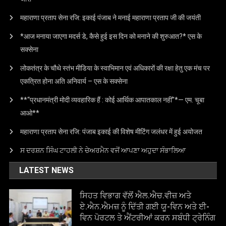
महाराणा प्रताप सेना रजि: इकाई पंजाब ने मनाई महाराणा प्रताप जी की जयंती
*आज मनाया जाएगा मदर्स डे, कैसे हुई इस दिन को मनाने की शुरुआत?* एस के
सक्सेना
लोकतंत्र के चौथे स्तंभ मीडिया के स्वाभिमान एवं अधिकारों की रक्षा हेतु एक मंच पर
एकत्रित होना अति अनिवार्य – एस के सक्सेना
**“प्रधानमंत्री मोदी व्यवहारिक हैं : कोई आर्थिक आपातकाल नहीं”*— एम. चूबा
आओ**
महाराणा प्रताप सेना रजि: पंजाब इकाई की विशेष मीटिंग जलंधर में हुई अयोजत
ਸ ਦਰਸ਼ਨ ਸਿੰਘ ਟਾਹਲੀ ਨੇ ਚੇਅਰਮੈਨ ਵਜੋਂ ਆਪਣਾ ਅਹੁਦਾ ਸੰਭਾਲਿਆ
LATEST NEWS
ਸਿਹਤ ਵਿਭਾਗ ਵੱਲੋਂ ਐਲ.ਐਚ.ਵੀਜ਼ ਅਤੇ
ਏ.ਐਨ.ਐਮਜ਼ ਨੂੰ ਦਿੱਤੀ ਗਈ ਯੂ-ਵਿਨ ਅਤੇ ਈ-
ਵਿਨ ਪੋਰਟਲ ਤੇ ਐਂਟਰੀਆਂ ਕਰਨ ਸਬੰਧੀ ਟ੍ਰੇਨਿੰਗ