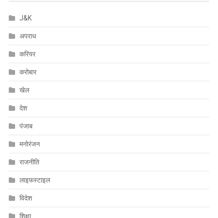
J&K
अपराध
करियर
करोबार
खेल
देश
पंजाब
मनोरंजन
राजनीति
लाइफस्टाइल
विदेश
शिक्षा