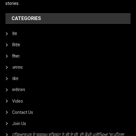
stories.
CATEGORIES
देश
विदेश
शिक्षा
अपराध
खेल
मनोरंजन
Video
Contact Us
Join Us
ਹੁਸ਼ਿਆਰਪੁਰ ਦੇ ਸਕਸ਼ਮ ਵਸ਼ਿਸ਼ਟ ਨੇ ਸੀ.ਏ.ਜੀ. ਦੀ ਕੌਮੀ ਪ੍ਰੀਖਿਆ ‘ਚ ਪਹਿਲਾ