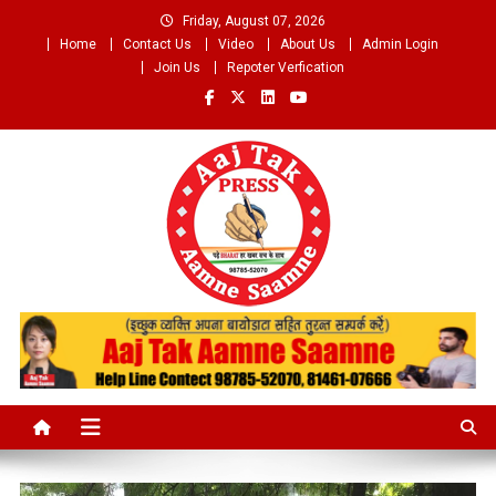
Skip
Friday, August 07, 2026
to
Home
Contact Us
Video
About Us
Admin Login
content
Join Us
Repoter Verfication
Aaj Tak Aamne Saamne.com