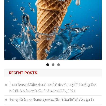
RECENT POSTS
ਸਿਹਤ ਵਿਭਾਗ ਵੱਲੋਂ ਐਲ.ਐਚ.ਵੀਜ਼ ਅਤੇ ਏ.ਐਨ.ਐਮਜ਼ ਨੂੰ ਦਿੱਤੀ ਗਈ ਯੂ-ਵਿਨ
ਅਤੇ ਈ-ਵਿਨ ਪੋਰਟਲ ਤੇ ਐਂਟਰੀਆਂ ਕਰਨ ਸਬੰਧੀ ਟ੍ਰੇਨਿੰਗ
शिक्षा क्रांति के तहत विधायक ब्रम शंकर जिंपा ने विद्यार्थियों को बांटे स्कूल बैग