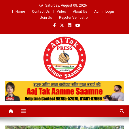
Skip
Saturday, August 08, 2026
to
Home
Contact Us
Video
About Us
Admin Login
content
Join Us
Repoter Verfication
Aaj Tak Aamne Saamne.com