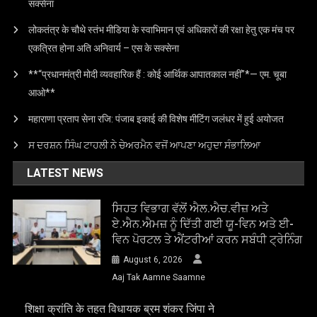
सक्सेना
लोकतंत्र के चौथे स्तंभ मीडिया के स्वाभिमान एवं अधिकारों की रक्षा हेतु एक मंच पर
एकत्रित होना अति अनिवार्य – एस के सक्सेना
**“प्रधानमंत्री मोदी व्यवहारिक हैं : कोई आर्थिक आपातकाल नहीं”*— एम. चूबा
आओ**
महाराणा प्रताप सेना रजि: पंजाब इकाई की विशेष मीटिंग जलंधर में हुई अयोजत
ਸ ਦਰਸ਼ਨ ਸਿੰਘ ਟਾਹਲੀ ਨੇ ਚੇਅਰਮੈਨ ਵਜੋਂ ਆਪਣਾ ਅਹੁਦਾ ਸੰਭਾਲਿਆ
LATEST NEWS
ਸਿਹਤ ਵਿਭਾਗ ਵੱਲੋਂ ਐਲ.ਐਚ.ਵੀਜ਼ ਅਤੇ
ਏ.ਐਨ.ਐਮਜ਼ ਨੂੰ ਦਿੱਤੀ ਗਈ ਯੂ-ਵਿਨ ਅਤੇ ਈ-
ਵਿਨ ਪੋਰਟਲ ਤੇ ਐਂਟਰੀਆਂ ਕਰਨ ਸਬੰਧੀ ਟ੍ਰੇਨਿੰਗ
August 6, 2026
Aaj Tak Aamne Saamne
शिक्षा क्रांति के तहत विधायक ब्रम शंकर जिंपा ने