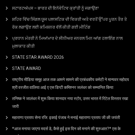
ਸਟਾਰਟਅੱਪਸ – ਭਾਰਤ ਦੀ ਇਨੋਵੇਟਿਵ ਕ੍ਰਾਂਤੀ ਨੂੰ ਜਗਾਉਣਾ
ਸ਼ਹਿਰ ਵਿੱਚ ਸਿੰਗਲ ਯੂਜ ਪਲਾਸਟਿਕ ਦੀ ਵਿਕਰੀ ਅਤੇ ਵਰਤੋਂ ਉੱਪਰ ਪੂਰਨ ਤੌਰ ਤੇ
ਰੋਕ ਲਗਾਉਣ ਲਈ ਕਮਿਸ਼ਨਰ ਵੱਲੋਂ ਕੀਤੀ ਗਈ ਮੀਟਿੰਗ
ਪ੍ਰਧਾਨ ਮੰਤਰੀ ਨੇ ਮਿਆਂਮਾਰ ਦੇ ਸੀਨੀਅਰ ਜਨਰਲ ਮਿਨ ਆਂਗ ਹਲਾਇੰਗ ਨਾਲ
ਮੁਲਾਕਾਤ ਕੀਤੀ
STATE STAR AWARD 2O26
STATE AWARD
राष्ट्रीय मीडिया समूह आज तक आमने सामने की प्रबंधकीय कमेटी ने मान्यवर महोदय
श्री वरजीत वालिया आई ए एस डिप्टी कमिश्नर जलंधर को सम्मानित किया
तनिष्क ने जालंधर में शुरू किया शानदार नया स्टोर, उत्तर भारत में रिटेल विस्तार रखा
जारी
महाराणा प्रताप सेना रजि: इकाई पंजाब ने मनाई महाराणा प्रताप जी की जयंती
*आज मनाया जाएगा मदर्स डे, कैसे हुई इस दिन को मनाने की शुरुआत?* एस के