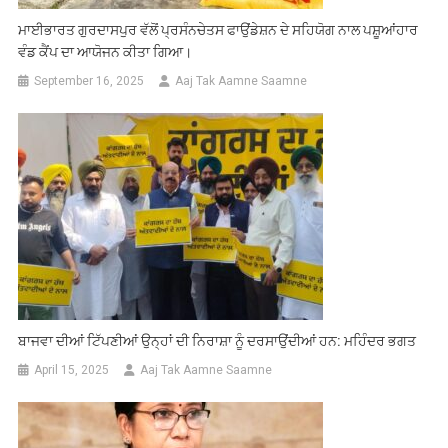
ਮਾਈਭਾਰਤ ਗੁਰਦਾਸਪੁਰ ਵੱਲੋਂ ਪ੍ਰਸੰਨਚੇਤਸ ਫਾਉਂਡੇਸ਼ਨ ਦੇ ਸਹਿਯੋਗ ਨਾਲ ਪਸ਼ੂਆਂਹਾਰ
ਵੰਡ ਕੈਂਪ ਦਾ ਆਯੋਜਨ ਕੀਤਾ ਗਿਆ।
September 16, 2025
Aaj Tak Aamne Saamne
ਬਾਜਵਾ ਦੀਆਂ ਟਿੱਪਣੀਆਂ ਉਨ੍ਹਾਂ ਦੀ ਨਿਰਾਸ਼ਾ ਨੂੰ ਦਰਸਾਉਂਦੀਆਂ ਹਨ: ਮਹਿੰਦਰ ਭਗਤ
April 15, 2025
Aaj Tak Aamne Saamne