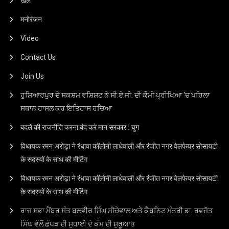
खेल
मनोरंजन
Video
Contact Us
Join Us
ਹੁਸ਼ਿਆਰਪੁਰ ਦੇ ਸਕਸ਼ਮ ਵਸ਼ਿਸ਼ਟ ਨੇ ਸੀ.ਏ.ਜੀ. ਦੀ ਕੌਮੀ ਪ੍ਰੀਖਿਆ ‘ਚ ਪਹਿਲਾ
ਸਥਾਨ ਹਾਸਲ ਕਰ ਇਤਿਹਾਸ ਰਚਿਆ
बदले की राजनीति करना बंद करे मान सरकार : चुग
विधायक रमन अरोड़ा ने रंधावा कॉलोनी लाधेवाली और रंजीत नगर वेलफेयर सोसायटी
के सदस्यों के साथ की मीटिंग
विधायक रमन अरोड़ा ने रंधावा कॉलोनी लाधेवाली और रंजीत नगर वेलफेयर सोसायटी
के सदस्यों के साथ की मीटिंग
ਰਾਜ ਸਭਾ ਮੈਂਬਰ ਸੰਤ ਬਲਵੀਰ ਸਿੰਘ ਸੀਚੇਵਾਲ ਅਤੇ ਕੈਬਨਿਟ ਮੰਤਰੀ ਡਾ. ਰਵਜੋਤ
ਸਿੰਘ ਵੱਲੋਂ ਛੱਪੜ ਦੀ ਸੁਧਾਈ ਦੇ ਕੰਮ ਦੀ ਸ਼ੁਰੂਆਤ