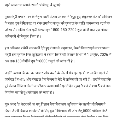
1
ब्यूरो आज तक आमने-सामने चंडीगढ़, 4 जुलाई:
अप्रैल
से
मुख्यमंत्री भगवंत मान के नेतृत्व वाली पंजाब सरकार ने ‘शुद्ध दूध, तंदुरुस्त पंजाब’ अभियान
अब
के तहत दूध में मिलावट पर रोक लगाने तथा दूध की गुणवत्ता के प्रति जागरूकता बढ़ाने के
तक
उद्देश्य से समर्पित टोल-फ्री हेल्पलाइन 1800-180-2202 शुरू की है तथा एक नोडल
160
अधिकारी भी नियुक्त किया है।
कैंपों
में
इस अभियान संबंधी जानकारी देते हुए पंजाब के पशुपालन, डेयरी विकास एवं मत्स्य पालन
दूध
मंत्री श्री गुरमीत सिंह खुड्डियां ने बताया कि डेयरी विकास विभाग ने 1 अप्रैल, 2026 से
के
6000
अब तक 160 कैंपों में दूध के 6000 नमूनों की जांच की है।
नमूनों
की
उन्होंने बताया कि घर-घर जाकर जांच करने के लिए 4 मोबाइल प्रयोगशाला वैन पहले से
जांच
कार्यरत हैं तथा 5 और मोबाइल वैन विभाग के बेड़े में शामिल की जा रही हैं। उन्होंने कहा कि
की
पूरे पंजाब में जिला डिप्टी डायरैक्टर कार्यालयों में प्रतिदिन सुबह 9 बजे से शाम 5 बजे तक
गई:
नियमित रूप से दूध की जांच की जाती है।
गुरमीत
सिंह
गुरु अंगद देव वेटरनरी एवं पशु विज्ञान विश्वविद्यालय, लुधियाना के सहयोग से विभाग ने
खुड्डियां
जिला डेयरी विकास कार्यालयों के लिए दूध में मिलावट की जांच हेतु 5000 पोर्टेबल किटें