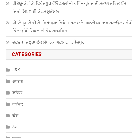
ਪੀਏਯੂੑ-ਕੇਵੀਕੇ, ਫਿਰੋਜ਼ਪੁਰ ਵੱਲੋਂ ਫਸਲਾਂ ਦੀ ਰਹਿੰਦ-ਖੂੰਹਦ ਦੀ ਸੰਭਾਲ ਤਹਿਤ ਪੰਜ
ਦਿਨਾਂ ਸਿਖਲਾਈ ਕੋਰਸ ਮੁਕੰਮਲ
ਪੀ. ਏ. ਯੂ.-ਕੇ.ਵੀ.ਕੇ. ਫ਼ਿਰੋਜ਼ਪੁਰ ਵਿਖੇ ਸਾਬਣ ਅਤੇ ਸਫ਼ਾਈ ਪਦਾਰਥ ਬਣਾਉਣ ਸਬੰਧੀ
ਕਿੱਤਾ ਮੁੱਖੀ ਸਿਖਲਾਈ ਕੈਂਪ ਆਯੋਜਿਤ
ਦਫ਼ਤਰ ਜ਼ਿਲ੍ਹਾ ਲੋਕ ਸੰਪਰਕ ਅਫ਼ਸਰ, ਫ਼ਿਰੋਜ਼ਪੁਰ
CATEGORIES
J&K
अपराध
करियर
करोबार
खेल
देश