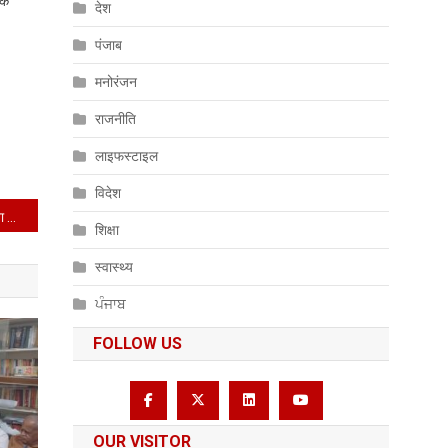
िक
देश
पंजाब
मनोरंजन
राजनीति
लाइफस्टाइल
विदेश
मुख्यमंत्री नायब सिंह सैनी ने बाबा लखी शाह बंजारा जी की जयंती पर किया श्रद्धापूर्वक नमन
शिक्षा
स्वास्थ्य
ਪੰਜਾਬ
FOLLOW US
OUR VISITOR