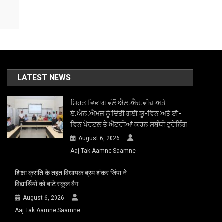
LATEST NEWS
ਸਿਹਤ ਵਿਭਾਗ ਵੱਲੋਂ ਐਲ.ਐਚ.ਵੀਜ਼ ਅਤੇ
ਏ.ਐਨ.ਐਮਜ਼ ਨੂੰ ਦਿੱਤੀ ਗਈ ਯੂ-ਵਿਨ ਅਤੇ ਈ-
ਵਿਨ ਪੋਰਟਲ ਤੇ ਐਂਟਰੀਆਂ ਕਰਨ ਸਬੰਧੀ ਟ੍ਰੇਨਿੰਗ
August 6, 2026
Aaj Tak Aamne Saamne
शिक्षा क्रांति के तहत विधायक ब्रम शंकर जिंपा ने
विद्यार्थियों को बांटे स्कूल बैग
August 6, 2026
Aaj Tak Aamne Saamne