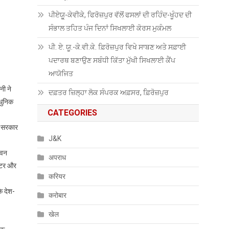
ਪੀਏਯੂੑ-ਕੇਵੀਕੇ, ਫਿਰੋਜ਼ਪੁਰ ਵੱਲੋਂ ਫਸਲਾਂ ਦੀ ਰਹਿੰਦ-ਖੂੰਹਦ ਦੀ
ਸੰਭਾਲ ਤਹਿਤ ਪੰਜ ਦਿਨਾਂ ਸਿਖਲਾਈ ਕੋਰਸ ਮੁਕੰਮਲ
ਪੀ. ਏ. ਯੂ.-ਕੇ.ਵੀ.ਕੇ. ਫ਼ਿਰੋਜ਼ਪੁਰ ਵਿਖੇ ਸਾਬਣ ਅਤੇ ਸਫ਼ਾਈ
ਪਦਾਰਥ ਬਣਾਉਣ ਸਬੰਧੀ ਕਿੱਤਾ ਮੁੱਖੀ ਸਿਖਲਾਈ ਕੈਂਪ
ਆਯੋਜਿਤ
नी ने
ਦਫ਼ਤਰ ਜ਼ਿਲ੍ਹਾ ਲੋਕ ਸੰਪਰਕ ਅਫ਼ਸਰ, ਫ਼ਿਰੋਜ਼ਪੁਰ
आधुनिक
CATEGORIES
। सरकार
J&K
“वन
अपराध
ेंटर और
करियर
ि देश-
करोबार
खेल