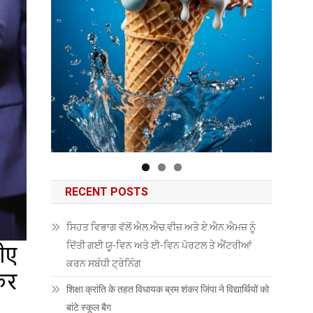
RECENT POSTS
ਸਿਹਤ ਵਿਭਾਗ ਵੱਲੋਂ ਐਲ.ਐਚ.ਵੀਜ਼ ਅਤੇ ਏ.ਐਨ.ਐਮਜ਼ ਨੂੰ
ਦਿੱਤੀ ਗਈ ਯੂ-ਵਿਨ ਅਤੇ ਈ-ਵਿਨ ਪੋਰਟਲ ਤੇ ਐਂਟਰੀਆਂ
ਕਰਨ ਸਬੰਧੀ ਟ੍ਰੇਨਿੰਗ
शिक्षा क्रांति के तहत विधायक ब्रम शंकर जिंपा ने विद्यार्थियों को
बांटे स्कूल बैग