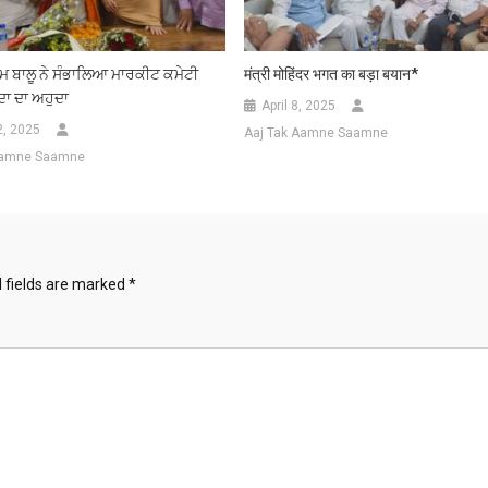
ਮ ਬਾਲੂ ਨੇ ਸੰਭਾਲਿਆ ਮਾਰਕੀਟ ਕਮੇਟੀ
मंत्री मोहिंदर भगत का बड़ा बयान*
ਦਾ ਦਾ ਅਹੁਦਾ
April 8, 2025
2, 2025
Aaj Tak Aamne Saamne
Aamne Saamne
 fields are marked
*