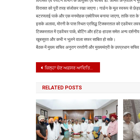
विरासत एवं पर्यटन विभाग के आयुक्त एवं सचिव डॉ. अमित अग्रवाल ने मुख
विरासत को पूरी तरह संजोकर रखा जाएगा। गार्डन के मूल स्वरूप से छेड़
बटरफ्लाई पार्क और एक मनमोहक एक्वेरियम बनाया जाएगा, ताकि रात के 
इसके अलावा, मोरनी के पास स्थित प्रसिद्ध टिक्करताल को एडवेंचर लवर्स
टिक्करताल में एडवेंचर पार्क, बोटिंग और हंटेड-हाउस समेत अन्य दर्शनी
खूबसूरत और कभी न भूलने वाला सफर साबित हो सके।
बैठक में मुख्य सचिव अनुराग रस्तोगी और मुख्यमंत्री के उपप्रधान स
Post
ਜ਼ਿਲ੍ਹਾ ਚੋਣ ਅਫ਼ਸਰ ਆਦਿਤਿਆ ਉੱਪਲ ਦੀ ਪ੍ਰਧਾਨਗੀ ਹੇਠ ਜ਼ਿਲ੍ਹੇ ਅੰਦਰ ਚੱਲ ਰਹੀ ਸਪੈਸ਼ਲ ਇੰਨਟੈਂਸਿਵ ਰਵੀਜ਼ਨ ਦੀ ਪ੍ਰਕਿਰਿਆ ਸਬੰਧੀ ਚੋਣ ਅਧਿਕਾਰੀਆਂ ਨਾਲ ਰੀਵਿਊ ਮੀਟਿੰਗ
navigation
RELATED POSTS