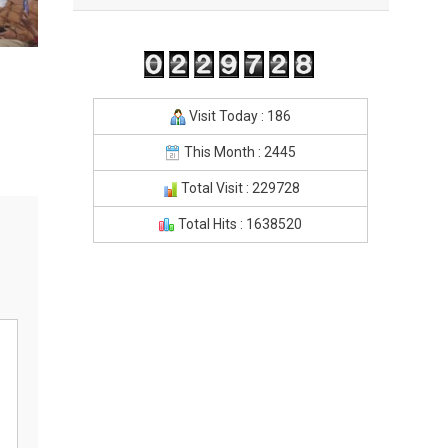
Visit Today : 186
This Month : 2445
Total Visit : 229728
Total Hits : 1638520