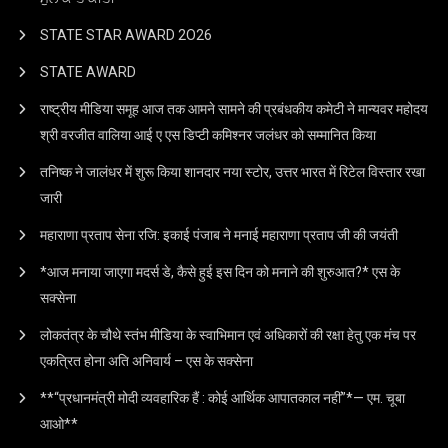
STATE STAR AWARD 2O26
STATE AWARD
राष्ट्रीय मीडिया समूह आज तक आमने सामने की प्रबंधकीय कमेटी ने मान्यवर महोदय
श्री वरजीत वालिया आई ए एस डिप्टी कमिश्नर जलंधर को सम्मानित किया
तनिष्क ने जालंधर में शुरू किया शानदार नया स्टोर, उत्तर भारत में रिटेल विस्तार रखा
जारी
महाराणा प्रताप सेना रजि: इकाई पंजाब ने मनाई महाराणा प्रताप जी की जयंती
*आज मनाया जाएगा मदर्स डे, कैसे हुई इस दिन को मनाने की शुरुआत?* एस के
सक्सेना
लोकतंत्र के चौथे स्तंभ मीडिया के स्वाभिमान एवं अधिकारों की रक्षा हेतु एक मंच पर
एकत्रित होना अति अनिवार्य – एस के सक्सेना
**“प्रधानमंत्री मोदी व्यवहारिक हैं : कोई आर्थिक आपातकाल नहीं”*— एम. चूबा
आओ**