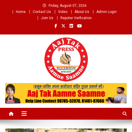
Skip
Friday, August 07, 2026
to
Home
Contact Us
Video
About Us
Admin Login
content
Join Us
Repoter Verfication
Aaj Tak Aamne Saamne.com