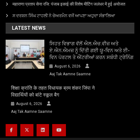
महाराणा प्रताप सेना रजि: पंजाब इकाई की विशेष मीटिंग जलंधर में हुई अयोजत
ਸ ਦਰਸ਼ਨ ਸਿੰਘ ਟਾਹਲੀ ਨੇ ਚੇਅਰਮੈਨ ਵਜੋਂ ਆਪਣਾ ਅਹੁਦਾ ਸੰਭਾਲਿਆ
LATEST NEWS
ਸਿਹਤ ਵਿਭਾਗ ਵੱਲੋਂ ਐਲ.ਐਚ.ਵੀਜ਼ ਅਤੇ
ਏ.ਐਨ.ਐਮਜ਼ ਨੂੰ ਦਿੱਤੀ ਗਈ ਯੂ-ਵਿਨ ਅਤੇ ਈ-
ਵਿਨ ਪੋਰਟਲ ਤੇ ਐਂਟਰੀਆਂ ਕਰਨ ਸਬੰਧੀ ਟ੍ਰੇਨਿੰਗ
August 6, 2026
Aaj Tak Aamne Saamne
शिक्षा क्रांति के तहत विधायक ब्रम शंकर जिंपा ने
विद्यार्थियों को बांटे स्कूल बैग
August 6, 2026
Aaj Tak Aamne Saamne