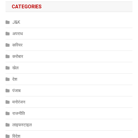
CATEGORIES
J&K
अपराध
करियर
करोबार
खेल
देश
पंजाब
मनोरंजन
राजनीति
लाइफस्टाइल
विदेश