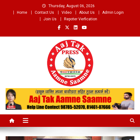
Skip
Thursday, August 06, 2026
to
Home
Contact Us
Video
About Us
Admin Login
content
Join Us
Repoter Verfication
Aaj Tak Aamne Saamne.com