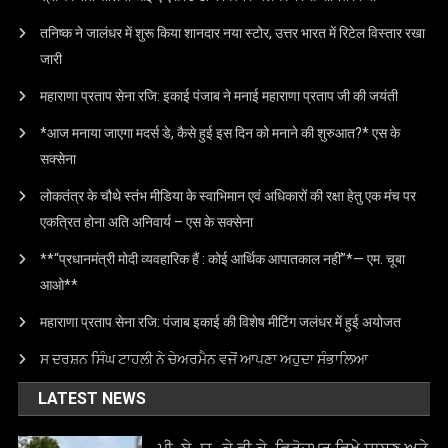
तनिष्क ने जालंधर में शुरू किया शानदार नया स्टोर, उत्तर भारत में रिटेल विस्तार रखा
जारी
महाराणा प्रताप सेना रजि: इकाई पंजाब ने मनाई महाराणा प्रताप जी की जयंती
*आज मनाया जाएगा मदर्स डे, कैसे हुई इस दिन को मनाने की शुरुआत?* एस के
सक्सेना
लोकतंत्र के चौथे स्तंभ मीडिया के स्वाभिमान एवं अधिकारों की रक्षा हेतु एक मंच पर
एकत्रित होना अति अनिवार्य – एस के सक्सेना
**“प्रधानमंत्री मोदी व्यवहारिक हैं : कोई आर्थिक आपातकाल नहीं”*— एम. चूबा
आओ**
महाराणा प्रताप सेना रजि: पंजाब इकाई की विशेष मीटिंग जलंधर में हुई अयोजत
ਸ ਦਰਸ਼ਨ ਸਿੰਘ ਟਾਹਲੀ ਨੇ ਚੇਅਰਮੈਨ ਵਜੋਂ ਆਪਣਾ ਅਹੁਦਾ ਸੰਭਾਲਿਆ
LATEST NEWS