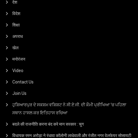
देश
विदेश
शिक्षा
अपराध
खेल
मनोरंजन
Video
Contact Us
Join Us
ਹੁਸ਼ਿਆਰਪੁਰ ਦੇ ਸਕਸ਼ਮ ਵਸ਼ਿਸ਼ਟ ਨੇ ਸੀ.ਏ.ਜੀ. ਦੀ ਕੌਮੀ ਪ੍ਰੀਖਿਆ ‘ਚ ਪਹਿਲਾ
ਸਥਾਨ ਹਾਸਲ ਕਰ ਇਤਿਹਾਸ ਰਚਿਆ
बदले की राजनीति करना बंद करे मान सरकार : चुग
विधायक रमन अरोड़ा ने रंधावा कॉलोनी लाधेवाली और रंजीत नगर वेलफेयर सोसायटी