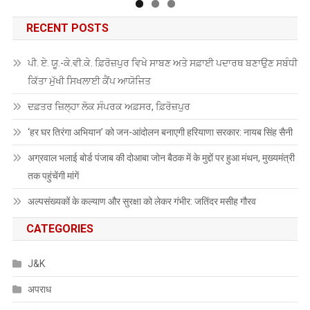
RECENT POSTS
ਪੀ. ਏ. ਯੂ.-ਕੇ.ਵੀ.ਕੇ. ਫ਼ਿਰੋਜ਼ਪੁਰ ਵਿਖੇ ਸਾਬਣ ਅਤੇ ਸਫ਼ਾਈ ਪਦਾਰਥ ਬਣਾਉਣ ਸਬੰਧੀ
ਕਿੱਤਾ ਮੁੱਖੀ ਸਿਖਲਾਈ ਕੈਂਪ ਆਯੋਜਿਤ
ਦਫ਼ਤਰ ਜ਼ਿਲ੍ਹਾ ਲੋਕ ਸੰਪਰਕ ਅਫ਼ਸਰ, ਫ਼ਿਰੋਜ਼ਪੁਰ
‘हर घर तिरंगा अभियान’ को जन-आंदोलन बनाएगी हरियाणा सरकार: नायब सिंह सैनी
अग्रवाल भलाई बोर्ड पंजाब की दोआबा जोन बैठक में के मुद्दों पर हुआ मंथन, मुख्यमंत्री
तक पहुंचेंगी मांगें
अल्पसंख्यकों के कल्याण और सुरक्षा को लेकर गंभीर: जतिंदर मसीह गौरव
CATEGORIES
J&K
अपराध