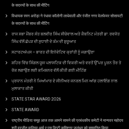
के सदस्यों के साथ की मीटिंग
विधायक रमन अरोड़ा ने रंधावा कॉलोनी लाधेवाली और रंजीत नगर वेलफेयर सोसायटी
के सदस्यों के साथ की मीटिंग
ਰਾਜ ਸਭਾ ਮੈਂਬਰ ਸੰਤ ਬਲਵੀਰ ਸਿੰਘ ਸੀਚੇਵਾਲ ਅਤੇ ਕੈਬਨਿਟ ਮੰਤਰੀ ਡਾ. ਰਵਜੋਤ
ਸਿੰਘ ਵੱਲੋਂ ਛੱਪੜ ਦੀ ਸੁਧਾਈ ਦੇ ਕੰਮ ਦੀ ਸ਼ੁਰੂਆਤ
ਸਟਾਰਟਅੱਪਸ – ਭਾਰਤ ਦੀ ਇਨੋਵੇਟਿਵ ਕ੍ਰਾਂਤੀ ਨੂੰ ਜਗਾਉਣਾ
ਸ਼ਹਿਰ ਵਿੱਚ ਸਿੰਗਲ ਯੂਜ ਪਲਾਸਟਿਕ ਦੀ ਵਿਕਰੀ ਅਤੇ ਵਰਤੋਂ ਉੱਪਰ ਪੂਰਨ ਤੌਰ ਤੇ
ਰੋਕ ਲਗਾਉਣ ਲਈ ਕਮਿਸ਼ਨਰ ਵੱਲੋਂ ਕੀਤੀ ਗਈ ਮੀਟਿੰਗ
ਪ੍ਰਧਾਨ ਮੰਤਰੀ ਨੇ ਮਿਆਂਮਾਰ ਦੇ ਸੀਨੀਅਰ ਜਨਰਲ ਮਿਨ ਆਂਗ ਹਲਾਇੰਗ ਨਾਲ
ਮੁਲਾਕਾਤ ਕੀਤੀ
STATE STAR AWARD 2O26
STATE AWARD
राष्ट्रीय मीडिया समूह आज तक आमने सामने की प्रबंधकीय कमेटी ने मान्यवर महोदय
श्री वरजीत वालिया आई ए एस डिप्टी कमिश्नर जलंधर को सम्मानित किया