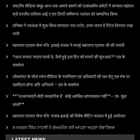
राष्ट्रीय मीडिया समूह आज तक आमने सामने की प्रबंधकीय कमेटी ने मान्यवर महोदय
श्री वरजीत वालिया आई ए एस डिप्टी कमिश्नर जलंधर को सम्मानित किया
तनिष्क ने जालंधर में शुरू किया शानदार नया स्टोर, उत्तर भारत में रिटेल विस्तार रखा
जारी
महाराणा प्रताप सेना रजि: इकाई पंजाब ने मनाई महाराणा प्रताप जी की जयंती
*आज मनाया जाएगा मदर्स डे, कैसे हुई इस दिन को मनाने की शुरुआत?* एस के
सक्सेना
लोकतंत्र के चौथे स्तंभ मीडिया के स्वाभिमान एवं अधिकारों की रक्षा हेतु एक मंच पर
एकत्रित होना अति अनिवार्य – एस के सक्सेना
**“प्रधानमंत्री मोदी व्यवहारिक हैं : कोई आर्थिक आपातकाल नहीं”*— एम. चूबा
आओ**
महाराणा प्रताप सेना रजि: पंजाब इकाई की विशेष मीटिंग जलंधर में हुई अयोजत
ਸ ਦਰਸ਼ਨ ਸਿੰਘ ਟਾਹਲੀ ਨੇ ਚੇਅਰਮੈਨ ਵਜੋਂ ਆਪਣਾ ਅਹੁਦਾ ਸੰਭਾਲਿਆ
LATEST NEWS