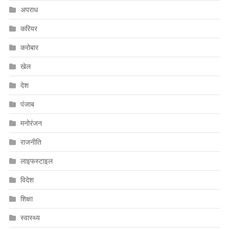
अपराध
करियर
करोबार
खेल
देश
पंजाब
मनोरंजन
राजनीति
लाइफस्टाइल
विदेश
शिक्षा
स्वास्थ्य