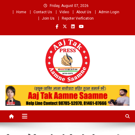
Skip
Friday, August 07, 2026
to
Home
Contact Us
Video
About Us
Admin Login
content
Join Us
Repoter Verfication
Aaj Tak Aamne Saamne.com