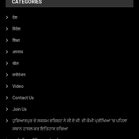
CATEGORIES
देश
विदेश
शिक्षा
अपराध
खेल
मनोरंजन
Video
Contact Us
Join Us
ਹੁਸ਼ਿਆਰਪੁਰ ਦੇ ਸਕਸ਼ਮ ਵਸ਼ਿਸ਼ਟ ਨੇ ਸੀ.ਏ.ਜੀ. ਦੀ ਕੌਮੀ ਪ੍ਰੀਖਿਆ ‘ਚ ਪਹਿਲਾ
ਸਥਾਨ ਹਾਸਲ ਕਰ ਇਤਿਹਾਸ ਰਚਿਆ