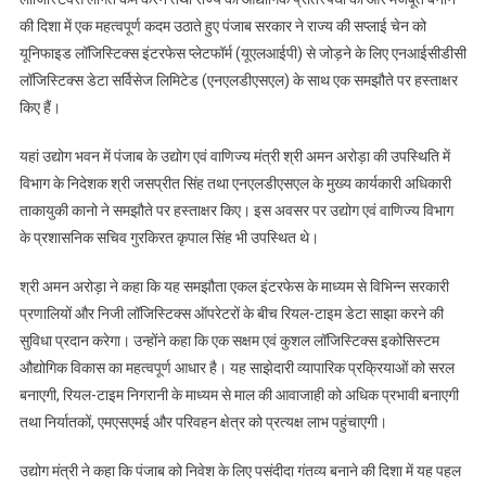
और
की दिशा में एक महत्वपूर्ण कदम उठाते हुए पंजाब सरकार ने राज्य की सप्लाई चेन को
औद्योगिक
यूनिफाइड लॉजिस्टिक्स इंटरफेस प्लेटफॉर्म (यूएलआईपी) से जोड़ने के लिए एनआईसीडीसी
प्रतिस्पर्धा
को
लॉजिस्टिक्स डेटा सर्विसेज लिमिटेड (एनएलडीएसएल) के साथ एक समझौते पर हस्ताक्षर
बढ़ावा
किए हैं।
देने
के
यहां उद्योग भवन में पंजाब के उद्योग एवं वाणिज्य मंत्री श्री अमन अरोड़ा की उपस्थिति में
लिए
विभाग के निदेशक श्री जसप्रीत सिंह तथा एनएलडीएसएल के मुख्य कार्यकारी अधिकारी
पंजाब
ताकायुकी कानो ने समझौते पर हस्ताक्षर किए। इस अवसर पर उद्योग एवं वाणिज्य विभाग
ने
के प्रशासनिक सचिव गुरकिरत कृपाल सिंह भी उपस्थित थे।
एनएलडीएसएल
के
श्री अमन अरोड़ा ने कहा कि यह समझौता एकल इंटरफेस के माध्यम से विभिन्न सरकारी
साथ
प्रणालियों और निजी लॉजिस्टिक्स ऑपरेटरों के बीच रियल-टाइम डेटा साझा करने की
समझौता
सुविधा प्रदान करेगा। उन्होंने कहा कि एक सक्षम एवं कुशल लॉजिस्टिक्स इकोसिस्टम
किया
औद्योगिक विकास का महत्वपूर्ण आधार है। यह साझेदारी व्यापारिक प्रक्रियाओं को सरल
बनाएगी, रियल-टाइम निगरानी के माध्यम से माल की आवाजाही को अधिक प्रभावी बनाएगी
तथा निर्यातकों, एमएसएमई और परिवहन क्षेत्र को प्रत्यक्ष लाभ पहुंचाएगी।
उद्योग मंत्री ने कहा कि पंजाब को निवेश के लिए पसंदीदा गंतव्य बनाने की दिशा में यह पहल