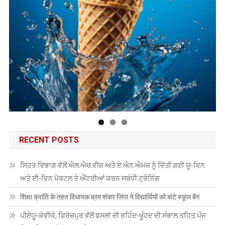
RECENT POSTS
ਸਿਹਤ ਵਿਭਾਗ ਵੱਲੋਂ ਐਲ.ਐਚ.ਵੀਜ਼ ਅਤੇ ਏ.ਐਨ.ਐਮਜ਼ ਨੂੰ ਦਿੱਤੀ ਗਈ ਯੂ-ਵਿਨ
ਅਤੇ ਈ-ਵਿਨ ਪੋਰਟਲ ਤੇ ਐਂਟਰੀਆਂ ਕਰਨ ਸਬੰਧੀ ਟ੍ਰੇਨਿੰਗ
शिक्षा क्रांति के तहत विधायक ब्रम शंकर जिंपा ने विद्यार्थियों को बांटे स्कूल बैग
ਪੀਏਯੂੑ-ਕੇਵੀਕੇ, ਫਿਰੋਜ਼ਪੁਰ ਵੱਲੋਂ ਫਸਲਾਂ ਦੀ ਰਹਿੰਦ-ਖੂੰਹਦ ਦੀ ਸੰਭਾਲ ਤਹਿਤ ਪੰਜ