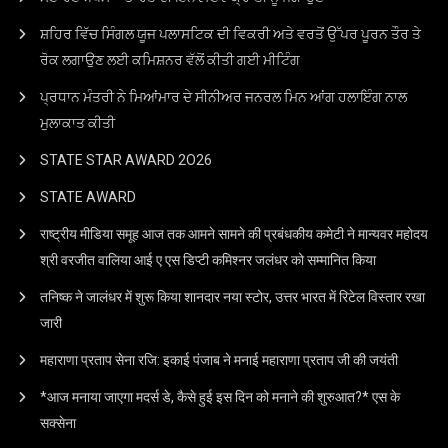
ਸ਼ਹਿਰ ਵਿੱਚ ਸਿੰਗਲ ਯੂਜ ਪਲਾਸਟਿਕ ਦੀ ਵਿਕਰੀ ਅਤੇ ਵਰਤੋਂ ਉੱਪਰ ਪੂਰਨ ਤੌਰ ਤੇ
ਰੋਕ ਲਗਾਉਣ ਲਈ ਕਮਿਸ਼ਨਰ ਵੱਲੋਂ ਕੀਤੀ ਗਈ ਮੀਟਿੰਗ
ਪ੍ਰਧਾਨ ਮੰਤਰੀ ਨੇ ਮਿਆਂਮਾਰ ਦੇ ਸੀਨੀਅਰ ਜਨਰਲ ਮਿਨ ਆਂਗ ਹਲਾਇੰਗ ਨਾਲ
ਮੁਲਾਕਾਤ ਕੀਤੀ
STATE STAR AWARD 2O26
STATE AWARD
राष्ट्रीय मीडिया समूह आज तक आमने सामने की प्रबंधकीय कमेटी ने मान्यवर महोदय
श्री वरजीत वालिया आई ए एस डिप्टी कमिश्नर जलंधर को सम्मानित किया
तनिष्क ने जालंधर में शुरू किया शानदार नया स्टोर, उत्तर भारत में रिटेल विस्तार रखा
जारी
महाराणा प्रताप सेना रजि: इकाई पंजाब ने मनाई महाराणा प्रताप जी की जयंती
*आज मनाया जाएगा मदर्स डे, कैसे हुई इस दिन को मनाने की शुरुआत?* एस के
सक्सेना