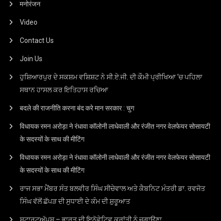
मनोरंजन
Video
Contact Us
Join Us
ਹੁਸ਼ਿਆਰਪੁਰ ਦੇ ਸਕਸ਼ਮ ਵਸ਼ਿਸ਼ਟ ਨੇ ਸੀ.ਏ.ਜੀ. ਦੀ ਕੌਮੀ ਪ੍ਰੀਖਿਆ ‘ਚ ਪਹਿਲਾ
ਸਥਾਨ ਹਾਸਲ ਕਰ ਇਤਿਹਾਸ ਰਚਿਆ
बदले की राजनीति करना बंद करे मान सरकार : चुग
विधायक रमन अरोड़ा ने रंधावा कॉलोनी लाधेवाली और रंजीत नगर वेलफेयर सोसायटी
के सदस्यों के साथ की मीटिंग
विधायक रमन अरोड़ा ने रंधावा कॉलोनी लाधेवाली और रंजीत नगर वेलफेयर सोसायटी
के सदस्यों के साथ की मीटिंग
ਰਾਜ ਸਭਾ ਮੈਂਬਰ ਸੰਤ ਬਲਵੀਰ ਸਿੰਘ ਸੀਚੇਵਾਲ ਅਤੇ ਕੈਬਨਿਟ ਮੰਤਰੀ ਡਾ. ਰਵਜੋਤ
ਸਿੰਘ ਵੱਲੋਂ ਛੱਪੜ ਦੀ ਸੁਧਾਈ ਦੇ ਕੰਮ ਦੀ ਸ਼ੁਰੂਆਤ
ਸਟਾਰਟਅੱਪਸ – ਭਾਰਤ ਦੀ ਇਨੋਵੇਟਿਵ ਕ੍ਰਾਂਤੀ ਨੂੰ ਜਗਾਉਣਾ