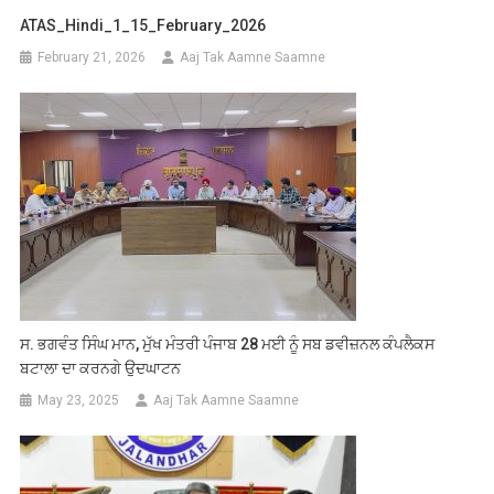
ATAS_Hindi_1_15_February_2026
February 21, 2026
Aaj Tak Aamne Saamne
ਸ. ਭਗਵੰਤ ਸਿੰਘ ਮਾਨ, ਮੁੱਖ ਮੰਤਰੀ ਪੰਜਾਬ 28 ਮਈ ਨੂੰ ਸਬ ਡਵੀਜ਼ਨਲ ਕੰਪਲੈਕਸ
ਬਟਾਲਾ ਦਾ ਕਰਨਗੇ ਉਦਘਾਟਨ
May 23, 2025
Aaj Tak Aamne Saamne