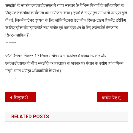
समझौते के उपरांत एनएलडीएसएल ने राज्य सरकार के विभिन्न विभागों के अधिकारियों के
लिए एक तकनीकी कार्यशाला का आयोजन किया। इसमें तीन प्रमुख समाधानों पर प्रस्तुति
दी गई, जिनमें कंटेनर दृश्यता के लिए लॉजिस्टिक्स डेटा बैंक, रियल-टाइम शिपमेंट ट्रैकिंग
के लिए ट्रैक योर ट्रांसपोर्ट तथा फ्लीट एवं माल प्रबंधन के लिए ट्रांसपोर्ट मैनेजमेंट
सिस्टम शामिल हैं।
———-
फोटो कैप्शन: सेक्टर-17 स्थित उद्योग भवन, चंडीगढ़ में पंजाब सरकार और
एनएलडीएसएल के बीच समझौते पर हस्ताक्षर के अवसर पर पंजाब के उद्योग एवं वाणिज्य
मंत्री अमन अरोड़ा अधिकारियों के साथ।
———-
Post
ਜ਼ਿਲ੍ਹਾ ਮੈਜਿਸਟਰੇਟ ਨੇ ਜ਼ਿਲ੍ਹੇ ਅੰਦਰ ਜਾਰੀ ਕੀਤੇ ਵੱਖ-ਵੱਖ ਪਾਬੰਦੀਆਂ ਦੇ ਹੁਕਮ
हरदीप सिंह मुंडियां ने जल आपूर्ति एवं स्वच्छता विभाग के 52 नव-नियुक्त कर्मचारियों को नियुक्ति पत्र सौंपे*
navigation
RELATED POSTS