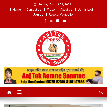
Skip
Sunday, August 09, 2026
to
Home
Contact Us
Video
About Us
Admin Login
content
Join Us
Repoter Verfication
Aaj Tak Aamne Saamne.com