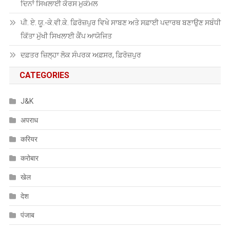
ਦਿਨਾਂ ਸਿਖਲਾਈ ਕੋਰਸ ਮੁਕੰਮਲ
ਪੀ. ਏ. ਯੂ.-ਕੇ.ਵੀ.ਕੇ. ਫ਼ਿਰੋਜ਼ਪੁਰ ਵਿਖੇ ਸਾਬਣ ਅਤੇ ਸਫ਼ਾਈ ਪਦਾਰਥ ਬਣਾਉਣ ਸਬੰਧੀ
ਕਿੱਤਾ ਮੁੱਖੀ ਸਿਖਲਾਈ ਕੈਂਪ ਆਯੋਜਿਤ
ਦਫ਼ਤਰ ਜ਼ਿਲ੍ਹਾ ਲੋਕ ਸੰਪਰਕ ਅਫ਼ਸਰ, ਫ਼ਿਰੋਜ਼ਪੁਰ
CATEGORIES
J&K
अपराध
करियर
करोबार
खेल
देश
पंजाब