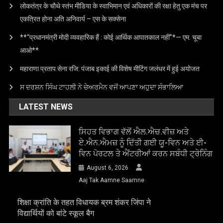
लोकतंत्र के चौथे स्तंभ मीडिया के स्वाभिमान एवं अधिकारों की रक्षा हेतु एक मंच पर
एकत्रित होना अति अनिवार्य – एस के सक्सेना
**“प्रधानमंत्री मोदी व्यवहारिक हैं : कोई आर्थिक आपातकाल नहीं”*— एम. चूबा
आओ**
महाराणा प्रताप सेना रजि: पंजाब इकाई की विशेष मीटिंग जलंधर में हुई अयोजत
ਸ ਦਰਸ਼ਨ ਸਿੰਘ ਟਾਹਲੀ ਨੇ ਚੇਅਰਮੈਨ ਵਜੋਂ ਆਪਣਾ ਅਹੁਦਾ ਸੰਭਾਲਿਆ
LATEST NEWS
ਸਿਹਤ ਵਿਭਾਗ ਵੱਲੋਂ ਐਲ.ਐਚ.ਵੀਜ਼ ਅਤੇ
ਏ.ਐਨ.ਐਮਜ਼ ਨੂੰ ਦਿੱਤੀ ਗਈ ਯੂ-ਵਿਨ ਅਤੇ ਈ-
ਵਿਨ ਪੋਰਟਲ ਤੇ ਐਂਟਰੀਆਂ ਕਰਨ ਸਬੰਧੀ ਟ੍ਰੇਨਿੰਗ
August 6, 2026
Aaj Tak Aamne Saamne
शिक्षा क्रांति के तहत विधायक ब्रम शंकर जिंपा ने
विद्यार्थियों को बांटे स्कूल बैग