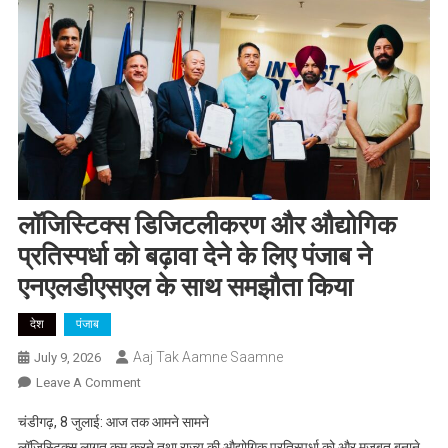
लॉजिस्टिक्स डिजिटलीकरण और औद्योगिक
प्रतिस्पर्धा को बढ़ावा देने के लिए पंजाब ने
एनएलडीएसएल के साथ समझौता किया
देश
पंजाब
Aaj Tak Aamne Saamne
July 9, 2026
On
Leave A Comment
लॉजिस्टिक्स
चंडीगढ़, 8 जुलाई: आज तक आमने सामने
डिजिटलीकरण
लॉजिस्टिक्स लागत कम करने तथा राज्य की औद्योगिक प्रतिस्पर्धा को और मजबूत बनाने