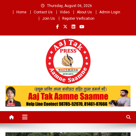
Skip
Thursday, August 06, 2026
to
Home
Contact Us
Video
About Us
Admin Login
content
Join Us
Repoter Verfication
Aaj Tak Aamne Saamne.com