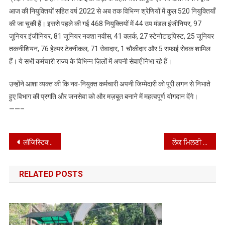
आज की नियुक्तियों सहित वर्ष 2022 से अब तक विभिन्न श्रेणियों में कुल 520 नियुक्तियाँ
की जा चुकी हैं। इससे पहले की गई 468 नियुक्तियों में 44 उप मंडल इंजीनियर, 97
जूनियर इंजीनियर, 81 जूनियर नक्शा नवीस, 41 क्लर्क, 27 स्टेनोटाइपिस्ट, 25 जूनियर
तकनीशियन, 76 हेल्पर टेक्नीकल, 71 सेवादार, 1 चौकीदार और 5 सफाई सेवक शामिल
हैं। ये सभी कर्मचारी राज्य के विभिन्न ज़िलों में अपनी सेवाएँ निभा रहे हैं।
उन्होंने आशा व्यक्त की कि नव-नियुक्त कर्मचारी अपनी जिम्मेदारी को पूरी लगन से निभाते
हुए विभाग की प्रगति और जनसेवा को और मज़बूत बनाने में महत्वपूर्ण योगदान देंगे।
——–
Post
लॉजिस्टिक्स डिजिटलीकरण और औद्योगिक प्रतिस्पर्धा को बढ़ावा देने के लिए पंजाब ने एनएलडीएसएल के साथ समझौता किया
ਲੋਕ ਮਿਲਣੀ ਦੌਰਾਨ ਵਿਧਾਇਕ ਰਣਬੀਰ ਸਿੰਘ ਭੁੱਲਰ ਨੇ ਸੁਣੀਆਂ ਲੋਕਾਂ ਦੀਆਂ ਸਮੱਸਿਆਵਾਂ
navigation
RELATED POSTS