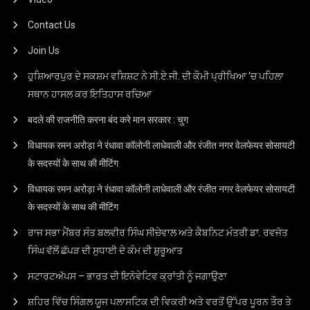
Contact Us
Join Us
ਹੁਸ਼ਿਆਰਪੁਰ ਦੇ ਸਕਸ਼ਮ ਵਸ਼ਿਸ਼ਟ ਨੇ ਸੀ.ਏ.ਜੀ. ਦੀ ਕੌਮੀ ਪ੍ਰੀਖਿਆ ‘ਚ ਪਹਿਲਾ
ਸਥਾਨ ਹਾਸਲ ਕਰ ਇਤਿਹਾਸ ਰਚਿਆ
बदले की राजनीति करना बंद करे मान सरकार : चुग
विधायक रमन अरोड़ा ने रंधावा कॉलोनी लाधेवाली और रंजीत नगर वेलफेयर सोसायटी
के सदस्यों के साथ की मीटिंग
विधायक रमन अरोड़ा ने रंधावा कॉलोनी लाधेवाली और रंजीत नगर वेलफेयर सोसायटी
के सदस्यों के साथ की मीटिंग
ਰਾਜ ਸਭਾ ਮੈਂਬਰ ਸੰਤ ਬਲਵੀਰ ਸਿੰਘ ਸੀਚੇਵਾਲ ਅਤੇ ਕੈਬਨਿਟ ਮੰਤਰੀ ਡਾ. ਰਵਜੋਤ
ਸਿੰਘ ਵੱਲੋਂ ਛੱਪੜ ਦੀ ਸੁਧਾਈ ਦੇ ਕੰਮ ਦੀ ਸ਼ੁਰੂਆਤ
ਸਟਾਰਟਅੱਪਸ – ਭਾਰਤ ਦੀ ਇਨੋਵੇਟਿਵ ਕ੍ਰਾਂਤੀ ਨੂੰ ਜਗਾਉਣਾ
ਸ਼ਹਿਰ ਵਿੱਚ ਸਿੰਗਲ ਯੂਜ ਪਲਾਸਟਿਕ ਦੀ ਵਿਕਰੀ ਅਤੇ ਵਰਤੋਂ ਉੱਪਰ ਪੂਰਨ ਤੌਰ ਤੇ