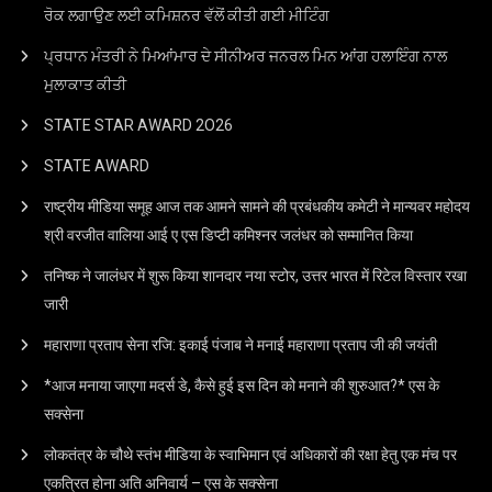
ਰੋਕ ਲਗਾਉਣ ਲਈ ਕਮਿਸ਼ਨਰ ਵੱਲੋਂ ਕੀਤੀ ਗਈ ਮੀਟਿੰਗ
ਪ੍ਰਧਾਨ ਮੰਤਰੀ ਨੇ ਮਿਆਂਮਾਰ ਦੇ ਸੀਨੀਅਰ ਜਨਰਲ ਮਿਨ ਆਂਗ ਹਲਾਇੰਗ ਨਾਲ
ਮੁਲਾਕਾਤ ਕੀਤੀ
STATE STAR AWARD 2O26
STATE AWARD
राष्ट्रीय मीडिया समूह आज तक आमने सामने की प्रबंधकीय कमेटी ने मान्यवर महोदय
श्री वरजीत वालिया आई ए एस डिप्टी कमिश्नर जलंधर को सम्मानित किया
तनिष्क ने जालंधर में शुरू किया शानदार नया स्टोर, उत्तर भारत में रिटेल विस्तार रखा
जारी
महाराणा प्रताप सेना रजि: इकाई पंजाब ने मनाई महाराणा प्रताप जी की जयंती
*आज मनाया जाएगा मदर्स डे, कैसे हुई इस दिन को मनाने की शुरुआत?* एस के
सक्सेना
लोकतंत्र के चौथे स्तंभ मीडिया के स्वाभिमान एवं अधिकारों की रक्षा हेतु एक मंच पर
एकत्रित होना अति अनिवार्य – एस के सक्सेना