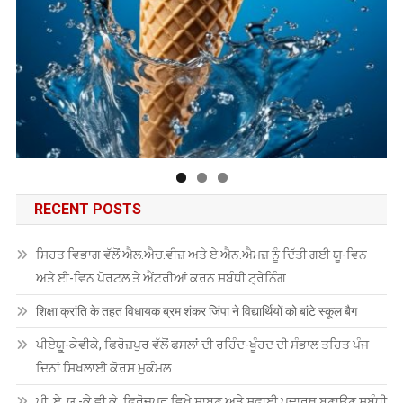
RECENT POSTS
ਸਿਹਤ ਵਿਭਾਗ ਵੱਲੋਂ ਐਲ.ਐਚ.ਵੀਜ਼ ਅਤੇ ਏ.ਐਨ.ਐਮਜ਼ ਨੂੰ ਦਿੱਤੀ ਗਈ ਯੂ-ਵਿਨ
ਅਤੇ ਈ-ਵਿਨ ਪੋਰਟਲ ਤੇ ਐਂਟਰੀਆਂ ਕਰਨ ਸਬੰਧੀ ਟ੍ਰੇਨਿੰਗ
शिक्षा क्रांति के तहत विधायक ब्रम शंकर जिंपा ने विद्यार्थियों को बांटे स्कूल बैग
ਪੀਏਯੂੑ-ਕੇਵੀਕੇ, ਫਿਰੋਜ਼ਪੁਰ ਵੱਲੋਂ ਫਸਲਾਂ ਦੀ ਰਹਿੰਦ-ਖੂੰਹਦ ਦੀ ਸੰਭਾਲ ਤਹਿਤ ਪੰਜ
ਦਿਨਾਂ ਸਿਖਲਾਈ ਕੋਰਸ ਮੁਕੰਮਲ
ਪੀ. ਏ. ਯੂ.-ਕੇ.ਵੀ.ਕੇ. ਫ਼ਿਰੋਜ਼ਪੁਰ ਵਿਖੇ ਸਾਬਣ ਅਤੇ ਸਫ਼ਾਈ ਪਦਾਰਥ ਬਣਾਉਣ ਸਬੰਧੀ