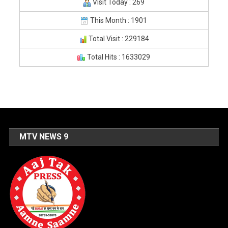
Visit Today : 269
This Month : 1901
Total Visit : 229184
Total Hits : 1633029
MTV NEWS 9