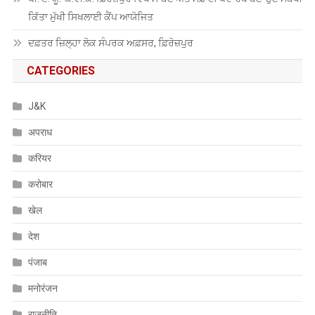
ਕਿੱਤਾ ਮੁੱਖੀ ਸਿਖਲਾਈ ਕੈਂਪ ਆਯੋਜਿਤ
ਦਫ਼ਤਰ ਜ਼ਿਲ੍ਹਾ ਲੋਕ ਸੰਪਰਕ ਅਫ਼ਸਰ, ਫ਼ਿਰੋਜ਼ਪੁਰ
CATEGORIES
J&K
अपराध
करियर
करोबार
खेल
देश
पंजाब
मनोरंजन
राजनीति