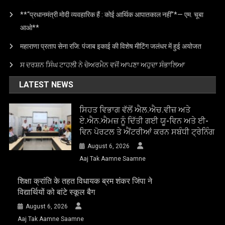
**“प्रधानमंत्री मोदी व्यवहारिक हैं : कोई आर्थिक आपातकाल नहीं”*— एम. चूबा
आओ**
महाराणा प्रताप सेना रजि: पंजाब इकाई की विशेष मीटिंग जलंधर में हुई अयोजत
ਸ ਦਰਸ਼ਨ ਸਿੰਘ ਟਾਹਲੀ ਨੇ ਚੇਅਰਮੈਨ ਵਜੋਂ ਆਪਣਾ ਅਹੁਦਾ ਸੰਭਾਲਿਆ
LATEST NEWS
ਸਿਹਤ ਵਿਭਾਗ ਵੱਲੋਂ ਐਲ.ਐਚ.ਵੀਜ਼ ਅਤੇ
ਏ.ਐਨ.ਐਮਜ਼ ਨੂੰ ਦਿੱਤੀ ਗਈ ਯੂ-ਵਿਨ ਅਤੇ ਈ-
ਵਿਨ ਪੋਰਟਲ ਤੇ ਐਂਟਰੀਆਂ ਕਰਨ ਸਬੰਧੀ ਟ੍ਰੇਨਿੰਗ
August 6, 2026
Aaj Tak Aamne Saamne
शिक्षा क्रांति के तहत विधायक ब्रम शंकर जिंपा ने
विद्यार्थियों को बांटे स्कूल बैग
August 6, 2026
Aaj Tak Aamne Saamne