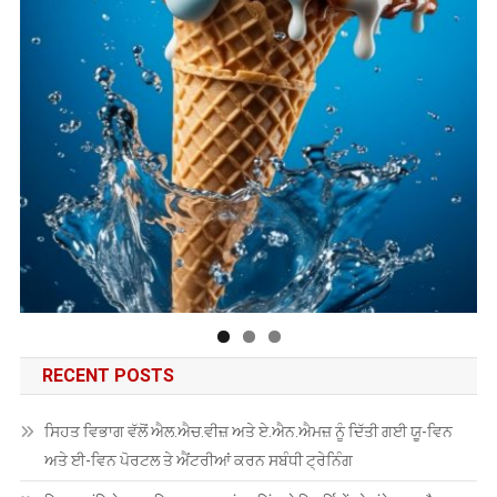
RECENT POSTS
ਸਿਹਤ ਵਿਭਾਗ ਵੱਲੋਂ ਐਲ.ਐਚ.ਵੀਜ਼ ਅਤੇ ਏ.ਐਨ.ਐਮਜ਼ ਨੂੰ ਦਿੱਤੀ ਗਈ ਯੂ-ਵਿਨ
ਅਤੇ ਈ-ਵਿਨ ਪੋਰਟਲ ਤੇ ਐਂਟਰੀਆਂ ਕਰਨ ਸਬੰਧੀ ਟ੍ਰੇਨਿੰਗ