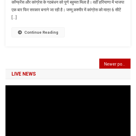
कॉन्फ्रेंस और कांग्रेस के गठबंधन को पूर्ण बहुमत मिला है। वहीं हरियाणा में भाजपा
के
एक बार फिर सरकार बनाने जा रही है। जम्मू कश्मीर में कांग्रेस को मात्र 6 सीटें
वक्त
विदेश
[…]
में
थे
Continue Reading
राहुल
गांधी”,
भाजपा
नेता
Posts
Newer posts
बोले-
विनाश
navigation
LIVE NEWS
पथ
पर
चल
चुकी
है
कांग्रेस