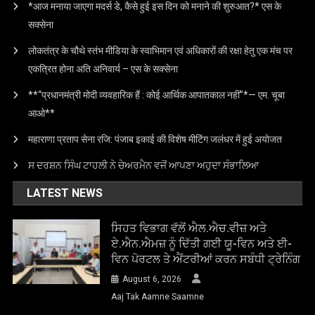
*आज मनाया जाएगा मदर्स डे, कैसे हुई इस दिन को मनाने की शुरुआत?* एस के
सक्सेना
लोकतंत्र के चौथे स्तंभ मीडिया के स्वाभिमान एवं अधिकारों की रक्षा हेतु एक मंच पर
एकत्रित होना अति अनिवार्य – एस के सक्सेना
**“प्रधानमंत्री मोदी व्यवहारिक हैं : कोई आर्थिक आपातकाल नहीं”*— एम. चूबा
आओ**
महाराणा प्रताप सेना रजि: पंजाब इकाई की विशेष मीटिंग जलंधर में हुई अयोजत
ਸ ਦਰਸ਼ਨ ਸਿੰਘ ਟਾਹਲੀ ਨੇ ਚੇਅਰਮੈਨ ਵਜੋਂ ਆਪਣਾ ਅਹੁਦਾ ਸੰਭਾਲਿਆ
LATEST NEWS
ਸਿਹਤ ਵਿਭਾਗ ਵੱਲੋਂ ਐਲ.ਐਚ.ਵੀਜ਼ ਅਤੇ
ਏ.ਐਨ.ਐਮਜ਼ ਨੂੰ ਦਿੱਤੀ ਗਈ ਯੂ-ਵਿਨ ਅਤੇ ਈ-
ਵਿਨ ਪੋਰਟਲ ਤੇ ਐਂਟਰੀਆਂ ਕਰਨ ਸਬੰਧੀ ਟ੍ਰੇਨਿੰਗ
August 6, 2026
Aaj Tak Aamne Saamne