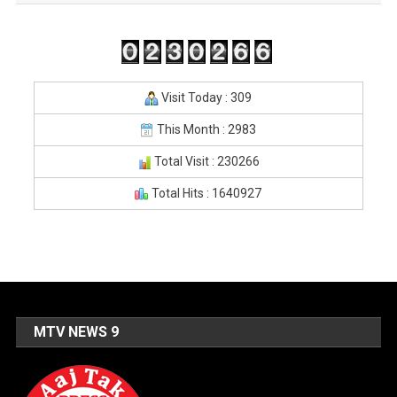
Visit Today : 309
This Month : 2983
Total Visit : 230266
Total Hits : 1640927
MTV NEWS 9