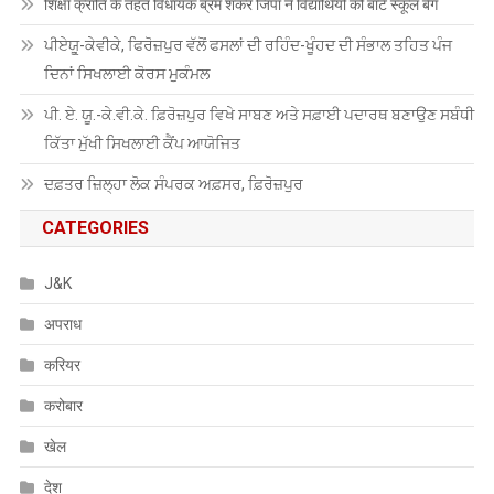
शिक्षा क्रांति के तहत विधायक ब्रम शंकर जिंपा ने विद्यार्थियों को बांटे स्कूल बैग
ਪੀਏਯੂੑ-ਕੇਵੀਕੇ, ਫਿਰੋਜ਼ਪੁਰ ਵੱਲੋਂ ਫਸਲਾਂ ਦੀ ਰਹਿੰਦ-ਖੂੰਹਦ ਦੀ ਸੰਭਾਲ ਤਹਿਤ ਪੰਜ
ਦਿਨਾਂ ਸਿਖਲਾਈ ਕੋਰਸ ਮੁਕੰਮਲ
ਪੀ. ਏ. ਯੂ.-ਕੇ.ਵੀ.ਕੇ. ਫ਼ਿਰੋਜ਼ਪੁਰ ਵਿਖੇ ਸਾਬਣ ਅਤੇ ਸਫ਼ਾਈ ਪਦਾਰਥ ਬਣਾਉਣ ਸਬੰਧੀ
ਕਿੱਤਾ ਮੁੱਖੀ ਸਿਖਲਾਈ ਕੈਂਪ ਆਯੋਜਿਤ
ਦਫ਼ਤਰ ਜ਼ਿਲ੍ਹਾ ਲੋਕ ਸੰਪਰਕ ਅਫ਼ਸਰ, ਫ਼ਿਰੋਜ਼ਪੁਰ
CATEGORIES
J&K
अपराध
करियर
करोबार
खेल
देश