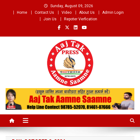
Skip
Sunday, August 09, 2026
to
Home
Contact Us
Video
About Us
Admin Login
content
Join Us
Repoter Verfication
Aaj Tak Aamne Saamne.com