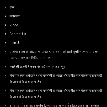
खेल
मनोरंजन
Video
Contact Us
Join Us
ਹੁਸ਼ਿਆਰਪੁਰ ਦੇ ਸਕਸ਼ਮ ਵਸ਼ਿਸ਼ਟ ਨੇ ਸੀ.ਏ.ਜੀ. ਦੀ ਕੌਮੀ ਪ੍ਰੀਖਿਆ ‘ਚ ਪਹਿਲਾ
ਸਥਾਨ ਹਾਸਲ ਕਰ ਇਤਿਹਾਸ ਰਚਿਆ
बदले की राजनीति करना बंद करे मान सरकार : चुग
विधायक रमन अरोड़ा ने रंधावा कॉलोनी लाधेवाली और रंजीत नगर वेलफेयर सोसायटी
के सदस्यों के साथ की मीटिंग
विधायक रमन अरोड़ा ने रंधावा कॉलोनी लाधेवाली और रंजीत नगर वेलफेयर सोसायटी
के सदस्यों के साथ की मीटिंग
ਰਾਜ ਸਭਾ ਮੈਂਬਰ ਸੰਤ ਬਲਵੀਰ ਸਿੰਘ ਸੀਚੇਵਾਲ ਅਤੇ ਕੈਬਨਿਟ ਮੰਤਰੀ ਡਾ. ਰਵਜੋਤ