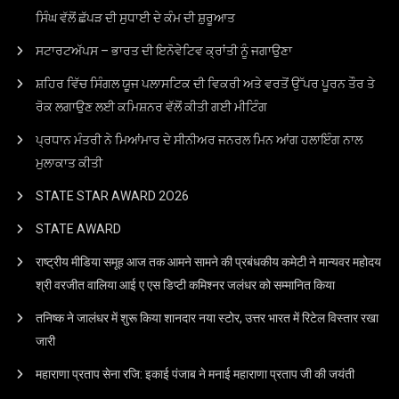
ਸਿੰਘ ਵੱਲੋਂ ਛੱਪੜ ਦੀ ਸੁਧਾਈ ਦੇ ਕੰਮ ਦੀ ਸ਼ੁਰੂਆਤ
ਸਟਾਰਟਅੱਪਸ – ਭਾਰਤ ਦੀ ਇਨੋਵੇਟਿਵ ਕ੍ਰਾਂਤੀ ਨੂੰ ਜਗਾਉਣਾ
ਸ਼ਹਿਰ ਵਿੱਚ ਸਿੰਗਲ ਯੂਜ ਪਲਾਸਟਿਕ ਦੀ ਵਿਕਰੀ ਅਤੇ ਵਰਤੋਂ ਉੱਪਰ ਪੂਰਨ ਤੌਰ ਤੇ
ਰੋਕ ਲਗਾਉਣ ਲਈ ਕਮਿਸ਼ਨਰ ਵੱਲੋਂ ਕੀਤੀ ਗਈ ਮੀਟਿੰਗ
ਪ੍ਰਧਾਨ ਮੰਤਰੀ ਨੇ ਮਿਆਂਮਾਰ ਦੇ ਸੀਨੀਅਰ ਜਨਰਲ ਮਿਨ ਆਂਗ ਹਲਾਇੰਗ ਨਾਲ
ਮੁਲਾਕਾਤ ਕੀਤੀ
STATE STAR AWARD 2O26
STATE AWARD
राष्ट्रीय मीडिया समूह आज तक आमने सामने की प्रबंधकीय कमेटी ने मान्यवर महोदय
श्री वरजीत वालिया आई ए एस डिप्टी कमिश्नर जलंधर को सम्मानित किया
तनिष्क ने जालंधर में शुरू किया शानदार नया स्टोर, उत्तर भारत में रिटेल विस्तार रखा
जारी
महाराणा प्रताप सेना रजि: इकाई पंजाब ने मनाई महाराणा प्रताप जी की जयंती