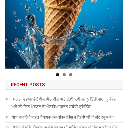
RECENT POSTS
ਸਿਹਤ ਵਿਭਾਗ ਵੱਲੋਂ ਐਲ.ਐਚ.ਵੀਜ਼ ਅਤੇ ਏ.ਐਨ.ਐਮਜ਼ ਨੂੰ ਦਿੱਤੀ ਗਈ ਯੂ-ਵਿਨ
ਅਤੇ ਈ-ਵਿਨ ਪੋਰਟਲ ਤੇ ਐਂਟਰੀਆਂ ਕਰਨ ਸਬੰਧੀ ਟ੍ਰੇਨਿੰਗ
शिक्षा क्रांति के तहत विधायक ब्रम शंकर जिंपा ने विद्यार्थियों को बांटे स्कूल बैग
ਪੀਏਯੂੑ-ਕੇਵੀਕੇ, ਫਿਰੋਜ਼ਪੁਰ ਵੱਲੋਂ ਫਸਲਾਂ ਦੀ ਰਹਿੰਦ-ਖੂੰਹਦ ਦੀ ਸੰਭਾਲ ਤਹਿਤ ਪੰਜ