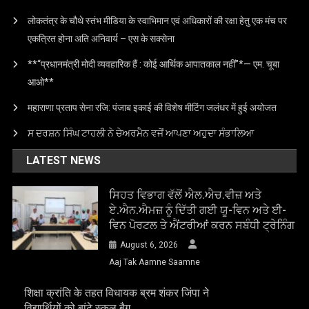
लोकतंत्र के चौथे स्तंभ मीडिया के स्वाभिमान एवं अधिकारों की रक्षा हेतु एक मंच पर
एकत्रित होना अति अनिवार्य – एस के सक्सेना
**“प्रधानमंत्री मोदी व्यवहारिक हैं : कोई आर्थिक आपातकाल नहीं”*— एम. चूबा
आओ**
महाराणा प्रताप सेना रजि: पंजाब इकाई की विशेष मीटिंग जलंधर में हुई अयोजत
ਸ ਦਰਸ਼ਨ ਸਿੰਘ ਟਾਹਲੀ ਨੇ ਚੇਅਰਮੈਨ ਵਜੋਂ ਆਪਣਾ ਅਹੁਦਾ ਸੰਭਾਲਿਆ
LATEST NEWS
ਸਿਹਤ ਵਿਭਾਗ ਵੱਲੋਂ ਐਲ.ਐਚ.ਵੀਜ਼ ਅਤੇ
ਏ.ਐਨ.ਐਮਜ਼ ਨੂੰ ਦਿੱਤੀ ਗਈ ਯੂ-ਵਿਨ ਅਤੇ ਈ-
ਵਿਨ ਪੋਰਟਲ ਤੇ ਐਂਟਰੀਆਂ ਕਰਨ ਸਬੰਧੀ ਟ੍ਰੇਨਿੰਗ
August 6, 2026
Aaj Tak Aamne Saamne
शिक्षा क्रांति के तहत विधायक ब्रम शंकर जिंपा ने
विद्यार्थियों को बांटे स्कूल बैग