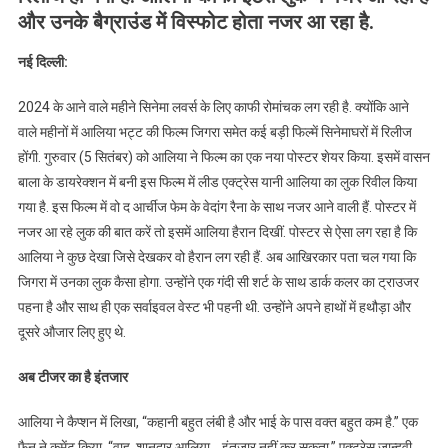
और उनके बैग्राउंड में विस्फोट होता नजर आ रहा है.
भाई
को
नई दिल्ली:
बचाने
के
2024 के आने वाले महीने सिनेमा लवर्स के लिए काफी रोमांचक लग रही है. क्योंकि आने
लिए
वाले महीनों में आलिया भट्ट की फिल्म जिगरा समेत कई बड़ी फिल्में सिनेमाघरों में रिलीज
मिशन
होंगी. गुरुवार (5 सितंबर) को आलिया ने फिल्म का एक नया पोस्टर शेयर किया. इसमें वासन
पर
बाला के डायरेक्शन में बनी इस फिल्म में लीड एक्ट्रेस यानी आलिया का लुक रिवील किया
निकली
बहन,
गया है. इस फिल्म में वो द आर्चीज फेम के वेदांग रैना के साथ नजर आने वाली हैं. पोस्टर में
हथौड़े
नजर आ रहे लुक की बात करें तो इसमें आलिया हैरान दिखीं. पोस्टर से ऐसा लग रहा है कि
से
आलिया ने कुछ देखा जिसे देखकर वो हैरान लग रही हैं. अब आखिरकार पता चल गया कि
किया
जिगरा में उनका लुक कैसा होगा. उन्होंने एक गंदी सी शर्ट के साथ डार्क कलर का ट्राउजर
दुश्मनों
पहना है और साथ ही एक सर्वाइवल वेस्ट भी पहनी थी. उन्होंने अपने हाथों में हथौड़ा और
पर
दूसरे औजार लिए हुए थे.
वार?
अब टीजर का है इंतजार
आलिया ने कैप्शन में लिखा, “कहानी बहुत लंबी है और भाई के पास वक्त बहुत कम है.” एक
फैन ने कमेंट किया, “वाह, शानदार आलिया… इंतजार नहीं कर सकता.” एक्ट्रेस जान्हवी