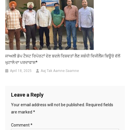
ਜਾਅਲੀ ਡੋਪ ਟੈਸਟ ਰਿਪੋਰਟਾਂ ਦੇਣ ਬਦਲੇ ਰਿਸ਼ਵਤਾਂ ਲੈਣ ਸਬੰਧੀ ਵਿਜੀਲੈਂਸ ਬਿਊਰੋ ਵੱਲੋਂ
ਘੁਟਾਲੇ ਦਾ ਪਰਦਾਫਾਸ਼*
April 18, 2025
Aaj Tak Aamne Saamne
Leave a Reply
Your email address will not be published.
Required fields
are marked
*
Comment
*