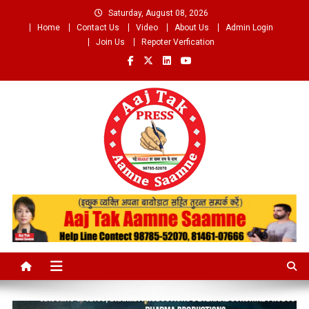
Skip
Saturday, August 08, 2026
to
Home
Contact Us
Video
About Us
Admin Login
content
Join Us
Repoter Verfication
Aaj Tak Aamne Saamne.com