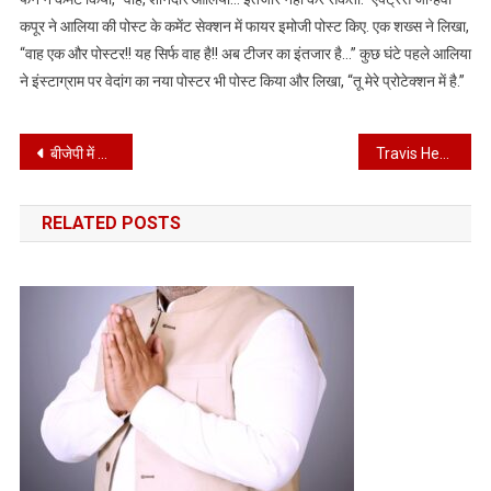
कपूर ने आलिया की पोस्ट के कमेंट सेक्शन में फायर इमोजी पोस्ट किए. एक शख्स ने लिखा,
“वाह एक और पोस्टर!! यह सिर्फ वाह है!! अब टीजर का इंतजार है…” कुछ घंटे पहले आलिया
ने इंस्टाग्राम पर वेदांग का नया पोस्टर भी पोस्ट किया और लिखा, “तू मेरे प्रोटेक्शन में है.”
Post
बीजेपी में लगी इस्तीफों को झड़ी, रणजीत और आदित्य चौटाला ने भी दिया इस्तीफा
Travis Head: ट्रेविस हेड के बल्ले से बना महारिकार्ड, ये बड़ा कारनामा कर तोड़ दिया वार्नर का 14 तो मैक्सवेल का 10 साल पुराना रिकॉर्ड
navigation
RELATED POSTS