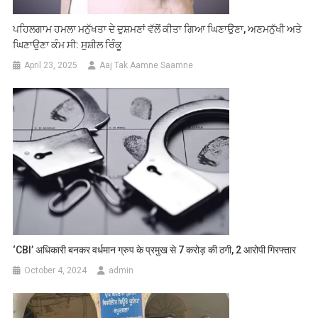
ਪਹਿਲਗਾਮ ਹਮਲਾ ਮਨੁੱਖਤਾ ਦੇ ਦੁਸ਼ਮਣਾਂ ਵੱਲੋਂ ਕੀਤਾ ਗਿਆ ਘਿਣਾਉਣਾ, ਅਣਮਨੁੱਖੀ ਅਤੇ
ਘਿਣਾਉਣਾ ਕੰਮ ਸੀ: ਸੁਸ਼ੀਲ ਰਿੰਕੂ
April 23, 2025
Aaj Tak Aamne Saamne
‘CBI’ अधिकारी बनकर वर्धमान ग्रुप के प्रमुख से 7 करोड़ की ठगी, 2 आरोपी गिरफ्तार
October 4, 2024
admin