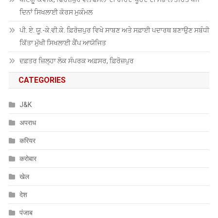
ਦਿਨਾਂ ਸਿਖਲਾਈ ਕੋਰਸ ਮੁਕੰਮਲ
ਪੀ. ਏ. ਯੂ.-ਕੇ.ਵੀ.ਕੇ. ਫ਼ਿਰੋਜ਼ਪੁਰ ਵਿਖੇ ਸਾਬਣ ਅਤੇ ਸਫ਼ਾਈ ਪਦਾਰਥ ਬਣਾਉਣ ਸਬੰਧੀ
ਕਿੱਤਾ ਮੁੱਖੀ ਸਿਖਲਾਈ ਕੈਂਪ ਆਯੋਜਿਤ
ਦਫ਼ਤਰ ਜ਼ਿਲ੍ਹਾ ਲੋਕ ਸੰਪਰਕ ਅਫ਼ਸਰ, ਫ਼ਿਰੋਜ਼ਪੁਰ
CATEGORIES
J&K
अपराध
करियर
करोबार
खेल
देश
पंजाब