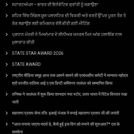
ਸਟਾਰਟਅੱਪਸ – ਭਾਰਤ ਦੀ ਇਨੋਵੇਟਿਵ ਕ੍ਰਾਂਤੀ ਨੂੰ ਜਗਾਉਣਾ
ਸ਼ਹਿਰ ਵਿੱਚ ਸਿੰਗਲ ਯੂਜ ਪਲਾਸਟਿਕ ਦੀ ਵਿਕਰੀ ਅਤੇ ਵਰਤੋਂ ਉੱਪਰ ਪੂਰਨ ਤੌਰ ਤੇ
ਰੋਕ ਲਗਾਉਣ ਲਈ ਕਮਿਸ਼ਨਰ ਵੱਲੋਂ ਕੀਤੀ ਗਈ ਮੀਟਿੰਗ
ਪ੍ਰਧਾਨ ਮੰਤਰੀ ਨੇ ਮਿਆਂਮਾਰ ਦੇ ਸੀਨੀਅਰ ਜਨਰਲ ਮਿਨ ਆਂਗ ਹਲਾਇੰਗ ਨਾਲ
ਮੁਲਾਕਾਤ ਕੀਤੀ
STATE STAR AWARD 2O26
STATE AWARD
राष्ट्रीय मीडिया समूह आज तक आमने सामने की प्रबंधकीय कमेटी ने मान्यवर महोदय
श्री वरजीत वालिया आई ए एस डिप्टी कमिश्नर जलंधर को सम्मानित किया
तनिष्क ने जालंधर में शुरू किया शानदार नया स्टोर, उत्तर भारत में रिटेल विस्तार रखा
जारी
महाराणा प्रताप सेना रजि: इकाई पंजाब ने मनाई महाराणा प्रताप जी की जयंती
*आज मनाया जाएगा मदर्स डे, कैसे हुई इस दिन को मनाने की शुरुआत?* एस के
सक्सेना