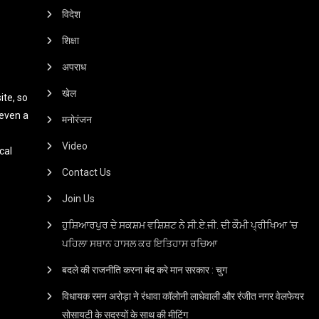
विदेश
शिक्षा
अपराध
खेल
te, so
 even a
मनोरंजन
Video
cal
Contact Us
Join Us
ਹੁਸ਼ਿਆਰਪੁਰ ਦੇ ਸਕਸ਼ਮ ਵਸ਼ਿਸ਼ਟ ਨੇ ਸੀ.ਏ.ਜੀ. ਦੀ ਕੌਮੀ ਪ੍ਰੀਖਿਆ ‘ਚ
ਪਹਿਲਾ ਸਥਾਨ ਹਾਸਲ ਕਰ ਇਤਿਹਾਸ ਰਚਿਆ
बदले की राजनीति करना बंद करे मान सरकार : चुग
विधायक रमन अरोड़ा ने रंधावा कॉलोनी लाधेवाली और रंजीत नगर वेलफेयर
सोसायटी के सदस्यों के साथ की मीटिंग