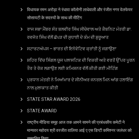
विधायक रमन अरोड़ा ने रंधावा कॉलोनी लाधेवाली और रंजीत नगर वेलफेयर
सोसायटी के सदस्यों के साथ की मीटिंग
ਰਾਜ ਸਭਾ ਮੈਂਬਰ ਸੰਤ ਬਲਵੀਰ ਸਿੰਘ ਸੀਚੇਵਾਲ ਅਤੇ ਕੈਬਨਿਟ ਮੰਤਰੀ ਡਾ.
ਰਵਜੋਤ ਸਿੰਘ ਵੱਲੋਂ ਛੱਪੜ ਦੀ ਸੁਧਾਈ ਦੇ ਕੰਮ ਦੀ ਸ਼ੁਰੂਆਤ
ਸਟਾਰਟਅੱਪਸ – ਭਾਰਤ ਦੀ ਇਨੋਵੇਟਿਵ ਕ੍ਰਾਂਤੀ ਨੂੰ ਜਗਾਉਣਾ
ਸ਼ਹਿਰ ਵਿੱਚ ਸਿੰਗਲ ਯੂਜ ਪਲਾਸਟਿਕ ਦੀ ਵਿਕਰੀ ਅਤੇ ਵਰਤੋਂ ਉੱਪਰ ਪੂਰਨ
ਤੌਰ ਤੇ ਰੋਕ ਲਗਾਉਣ ਲਈ ਕਮਿਸ਼ਨਰ ਵੱਲੋਂ ਕੀਤੀ ਗਈ ਮੀਟਿੰਗ
ਪ੍ਰਧਾਨ ਮੰਤਰੀ ਨੇ ਮਿਆਂਮਾਰ ਦੇ ਸੀਨੀਅਰ ਜਨਰਲ ਮਿਨ ਆਂਗ ਹਲਾਇੰਗ
ਨਾਲ ਮੁਲਾਕਾਤ ਕੀਤੀ
STATE STAR AWARD 2O26
STATE AWARD
राष्ट्रीय मीडिया समूह आज तक आमने सामने की प्रबंधकीय कमेटी ने
मान्यवर महोदय श्री वरजीत वालिया आई ए एस डिप्टी कमिश्नर जलंधर को
सम्मानित किया