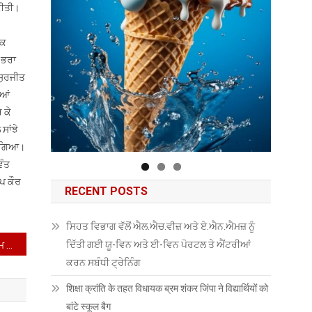
ਕੀਤੀ।
ਿਕ
ਣ ਭਰਾ
ਸੁਰਜੀਤ
ੀਆਂ
 ਕੇ
ਸਾਂਝੇ
ਤਾ ਗਿਆ।
ਿੰਤ
ਪ ਕੌਰ
RECENT POSTS
ਸਿਹਤ ਵਿਭਾਗ ਵੱਲੋਂ ਐਲ.ਐਚ.ਵੀਜ਼ ਅਤੇ ਏ.ਐਨ.ਐਮਜ਼ ਨੂੰ
ਦਿੱਤੀ ਗਈ ਯੂ-ਵਿਨ ਅਤੇ ਈ-ਵਿਨ ਪੋਰਟਲ ਤੇ ਐਂਟਰੀਆਂ
ਮਾਦਾ ਭਰੂਣ ਹੱਤਿਆ ਦੀ ਰੋਕਥਾਮ ਲਈ ਸਮਾਜ ਦੇ ਹਰ ਵਰਗ ਦਾ ਸਹਿਯੋਗ ਜ਼ਰੂਰੀ : ਸਿਵਲ ਸਰਜਨ ਡਾ. ਗੁਰਮੀਤ ਲਾਲ
ਕਰਨ ਸਬੰਧੀ ਟ੍ਰੇਨਿੰਗ
शिक्षा क्रांति के तहत विधायक ब्रम शंकर जिंपा ने विद्यार्थियों को
बांटे स्कूल बैग