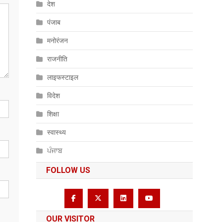
देश
पंजाब
मनोरंजन
राजनीति
लाइफस्टाइल
विदेश
शिक्षा
स्वास्थ्य
ਪੰਜਾਬ
FOLLOW US
OUR VISITOR