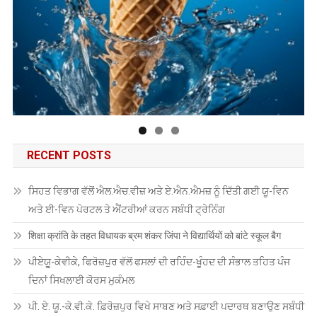
RECENT POSTS
ਸਿਹਤ ਵਿਭਾਗ ਵੱਲੋਂ ਐਲ.ਐਚ.ਵੀਜ਼ ਅਤੇ ਏ.ਐਨ.ਐਮਜ਼ ਨੂੰ ਦਿੱਤੀ ਗਈ ਯੂ-ਵਿਨ
ਅਤੇ ਈ-ਵਿਨ ਪੋਰਟਲ ਤੇ ਐਂਟਰੀਆਂ ਕਰਨ ਸਬੰਧੀ ਟ੍ਰੇਨਿੰਗ
शिक्षा क्रांति के तहत विधायक ब्रम शंकर जिंपा ने विद्यार्थियों को बांटे स्कूल बैग
ਪੀਏਯੂੑ-ਕੇਵੀਕੇ, ਫਿਰੋਜ਼ਪੁਰ ਵੱਲੋਂ ਫਸਲਾਂ ਦੀ ਰਹਿੰਦ-ਖੂੰਹਦ ਦੀ ਸੰਭਾਲ ਤਹਿਤ ਪੰਜ
ਦਿਨਾਂ ਸਿਖਲਾਈ ਕੋਰਸ ਮੁਕੰਮਲ
ਪੀ. ਏ. ਯੂ.-ਕੇ.ਵੀ.ਕੇ. ਫ਼ਿਰੋਜ਼ਪੁਰ ਵਿਖੇ ਸਾਬਣ ਅਤੇ ਸਫ਼ਾਈ ਪਦਾਰਥ ਬਣਾਉਣ ਸਬੰਧੀ