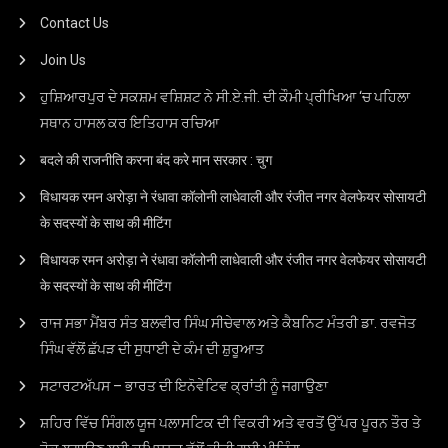
Contact Us
Join Us
ਹੁਸ਼ਿਆਰਪੁਰ ਦੇ ਸਕਸ਼ਮ ਵਸ਼ਿਸ਼ਟ ਨੇ ਸੀ.ਏ.ਜੀ. ਦੀ ਕੌਮੀ ਪ੍ਰੀਖਿਆ ‘ਚ ਪਹਿਲਾ
ਸਥਾਨ ਹਾਸਲ ਕਰ ਇਤਿਹਾਸ ਰਚਿਆ
बदले की राजनीति करना बंद करे मान सरकार : चुग
विधायक रमन अरोड़ा ने रंधावा कॉलोनी लाधेवाली और रंजीत नगर वेलफेयर सोसायटी
के सदस्यों के साथ की मीटिंग
विधायक रमन अरोड़ा ने रंधावा कॉलोनी लाधेवाली और रंजीत नगर वेलफेयर सोसायटी
के सदस्यों के साथ की मीटिंग
ਰਾਜ ਸਭਾ ਮੈਂਬਰ ਸੰਤ ਬਲਵੀਰ ਸਿੰਘ ਸੀਚੇਵਾਲ ਅਤੇ ਕੈਬਨਿਟ ਮੰਤਰੀ ਡਾ. ਰਵਜੋਤ
ਸਿੰਘ ਵੱਲੋਂ ਛੱਪੜ ਦੀ ਸੁਧਾਈ ਦੇ ਕੰਮ ਦੀ ਸ਼ੁਰੂਆਤ
ਸਟਾਰਟਅੱਪਸ – ਭਾਰਤ ਦੀ ਇਨੋਵੇਟਿਵ ਕ੍ਰਾਂਤੀ ਨੂੰ ਜਗਾਉਣਾ
ਸ਼ਹਿਰ ਵਿੱਚ ਸਿੰਗਲ ਯੂਜ ਪਲਾਸਟਿਕ ਦੀ ਵਿਕਰੀ ਅਤੇ ਵਰਤੋਂ ਉੱਪਰ ਪੂਰਨ ਤੌਰ ਤੇ