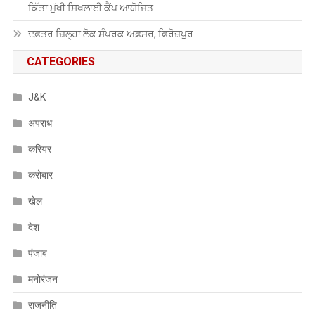
ਕਿੱਤਾ ਮੁੱਖੀ ਸਿਖਲਾਈ ਕੈਂਪ ਆਯੋਜਿਤ
ਦਫ਼ਤਰ ਜ਼ਿਲ੍ਹਾ ਲੋਕ ਸੰਪਰਕ ਅਫ਼ਸਰ, ਫ਼ਿਰੋਜ਼ਪੁਰ
CATEGORIES
J&K
अपराध
करियर
करोबार
खेल
देश
पंजाब
मनोरंजन
राजनीति