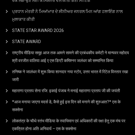
ਰੋਕ ਲਗਾਉਣ ਲਈ ਕਮਿਸ਼ਨਰ ਵੱਲੋਂ ਕੀਤੀ ਗਈ ਮੀਟਿੰਗ
ਪ੍ਰਧਾਨ ਮੰਤਰੀ ਨੇ ਮਿਆਂਮਾਰ ਦੇ ਸੀਨੀਅਰ ਜਨਰਲ ਮਿਨ ਆਂਗ ਹਲਾਇੰਗ ਨਾਲ
ਮੁਲਾਕਾਤ ਕੀਤੀ
STATE STAR AWARD 2O26
STATE AWARD
राष्ट्रीय मीडिया समूह आज तक आमने सामने की प्रबंधकीय कमेटी ने मान्यवर महोदय
श्री वरजीत वालिया आई ए एस डिप्टी कमिश्नर जलंधर को सम्मानित किया
तनिष्क ने जालंधर में शुरू किया शानदार नया स्टोर, उत्तर भारत में रिटेल विस्तार रखा
जारी
महाराणा प्रताप सेना रजि: इकाई पंजाब ने मनाई महाराणा प्रताप जी की जयंती
*आज मनाया जाएगा मदर्स डे, कैसे हुई इस दिन को मनाने की शुरुआत?* एस के
सक्सेना
लोकतंत्र के चौथे स्तंभ मीडिया के स्वाभिमान एवं अधिकारों की रक्षा हेतु एक मंच पर
एकत्रित होना अति अनिवार्य – एस के सक्सेना