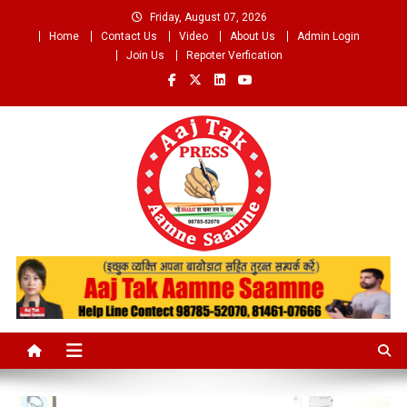
Skip
Friday, August 07, 2026
to
Home
Contact Us
Video
About Us
Admin Login
content
Join Us
Repoter Verfication
Aaj Tak Aamne Saamne.com