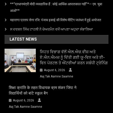
**“प्रधानमंत्री मोदी व्यवहारिक हैं : कोई आर्थिक आपातकाल नहीं”*— एम. चूबा
आओ**
महाराणा प्रताप सेना रजि: पंजाब इकाई की विशेष मीटिंग जलंधर में हुई अयोजत
ਸ ਦਰਸ਼ਨ ਸਿੰਘ ਟਾਹਲੀ ਨੇ ਚੇਅਰਮੈਨ ਵਜੋਂ ਆਪਣਾ ਅਹੁਦਾ ਸੰਭਾਲਿਆ
LATEST NEWS
ਸਿਹਤ ਵਿਭਾਗ ਵੱਲੋਂ ਐਲ.ਐਚ.ਵੀਜ਼ ਅਤੇ
ਏ.ਐਨ.ਐਮਜ਼ ਨੂੰ ਦਿੱਤੀ ਗਈ ਯੂ-ਵਿਨ ਅਤੇ ਈ-
ਵਿਨ ਪੋਰਟਲ ਤੇ ਐਂਟਰੀਆਂ ਕਰਨ ਸਬੰਧੀ ਟ੍ਰੇਨਿੰਗ
August 6, 2026
Aaj Tak Aamne Saamne
शिक्षा क्रांति के तहत विधायक ब्रम शंकर जिंपा ने
विद्यार्थियों को बांटे स्कूल बैग
August 6, 2026
Aaj Tak Aamne Saamne