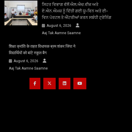
ਸਿਹਤ ਵਿਭਾਗ ਵੱਲੋਂ ਐਲ.ਐਚ.ਵੀਜ਼ ਅਤੇ
ਏ.ਐਨ.ਐਮਜ਼ ਨੂੰ ਦਿੱਤੀ ਗਈ ਯੂ-ਵਿਨ ਅਤੇ ਈ-
ਵਿਨ ਪੋਰਟਲ ਤੇ ਐਂਟਰੀਆਂ ਕਰਨ ਸਬੰਧੀ ਟ੍ਰੇਨਿੰਗ
August 6, 2026
Aaj Tak Aamne Saamne
शिक्षा क्रांति के तहत विधायक ब्रम शंकर जिंपा ने
विद्यार्थियों को बांटे स्कूल बैग
August 6, 2026
Aaj Tak Aamne Saamne