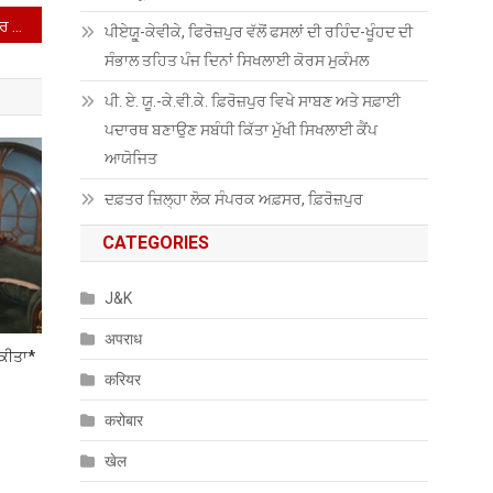
ਗੁਰਵਿੰਦਰ ਸਿੰਘ ਪਾਬਲਾ ਨੇ ਨਗਰ ਸੁਧਾਰ ਟਰੱਸਟ ਦੇ ਚੇਅਰਮੈਨ ਵਜੋਂ ਅਹੁਦਾ ਸੰਭਾਲਿਆ
ਪੀਏਯੂੑ-ਕੇਵੀਕੇ, ਫਿਰੋਜ਼ਪੁਰ ਵੱਲੋਂ ਫਸਲਾਂ ਦੀ ਰਹਿੰਦ-ਖੂੰਹਦ ਦੀ
ਸੰਭਾਲ ਤਹਿਤ ਪੰਜ ਦਿਨਾਂ ਸਿਖਲਾਈ ਕੋਰਸ ਮੁਕੰਮਲ
ਪੀ. ਏ. ਯੂ.-ਕੇ.ਵੀ.ਕੇ. ਫ਼ਿਰੋਜ਼ਪੁਰ ਵਿਖੇ ਸਾਬਣ ਅਤੇ ਸਫ਼ਾਈ
ਪਦਾਰਥ ਬਣਾਉਣ ਸਬੰਧੀ ਕਿੱਤਾ ਮੁੱਖੀ ਸਿਖਲਾਈ ਕੈਂਪ
ਆਯੋਜਿਤ
ਦਫ਼ਤਰ ਜ਼ਿਲ੍ਹਾ ਲੋਕ ਸੰਪਰਕ ਅਫ਼ਸਰ, ਫ਼ਿਰੋਜ਼ਪੁਰ
CATEGORIES
J&K
अपराध
 ਕੀਤਾ*
करियर
करोबार
खेल