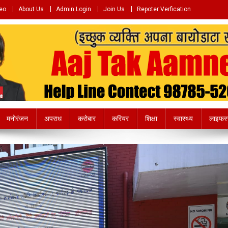
eo
About Us
Admin Login
Join Us
Repoter Verfication
e.com
मनोरंजन
अपराध
करोबार
करियर
शिक्षा
स्वास्थ्य
लाइफस