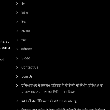
देश
विदेश
शिक्षा
अपराध
खेल
te, so
 even a
मनोरंजन
Video
cal
Contact Us
Join Us
ਹੁਸ਼ਿਆਰਪੁਰ ਦੇ ਸਕਸ਼ਮ ਵਸ਼ਿਸ਼ਟ ਨੇ ਸੀ.ਏ.ਜੀ. ਦੀ ਕੌਮੀ ਪ੍ਰੀਖਿਆ ‘ਚ
ਪਹਿਲਾ ਸਥਾਨ ਹਾਸਲ ਕਰ ਇਤਿਹਾਸ ਰਚਿਆ
बदले की राजनीति करना बंद करे मान सरकार : चुग
विधायक रमन अरोड़ा ने रंधावा कॉलोनी लाधेवाली और रंजीत नगर वेलफेयर