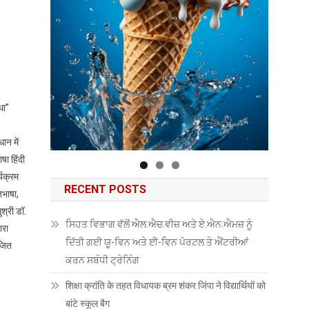
धा”
ान में
षा हिंदी
्यक्रम
RECENT POSTS
जभाषा,
श्री डॉ.
ਸਿਹਤ ਵਿਭਾਗ ਵੱਲੋਂ ਐਲ.ਐਚ.ਵੀਜ਼ ਅਤੇ ਏ.ਐਨ.ਐਮਜ਼ ਨੂੰ
ारा
ਦਿੱਤੀ ਗਈ ਯੂ-ਵਿਨ ਅਤੇ ਈ-ਵਿਨ ਪੋਰਟਲ ਤੇ ਐਂਟਰੀਆਂ
ोजित
ਕਰਨ ਸਬੰਧੀ ਟ੍ਰੇਨਿੰਗ
शिक्षा क्रांति के तहत विधायक ब्रम शंकर जिंपा ने विद्यार्थियों को
बांटे स्कूल बैग