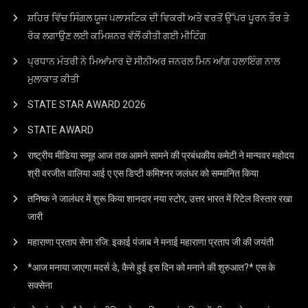
ਸ਼ਹਿਰ ਵਿੱਚ ਸਿੰਗਲ ਯੂਜ ਪਲਾਸਟਿਕ ਦੀ ਵਿਕਰੀ ਅਤੇ ਵਰਤੋਂ ਉੱਪਰ ਪੂਰਨ ਤੌਰ ਤੇ
ਰੋਕ ਲਗਾਉਣ ਲਈ ਕਮਿਸ਼ਨਰ ਵੱਲੋਂ ਕੀਤੀ ਗਈ ਮੀਟਿੰਗ
ਪ੍ਰਧਾਨ ਮੰਤਰੀ ਨੇ ਮਿਆਂਮਾਰ ਦੇ ਸੀਨੀਅਰ ਜਨਰਲ ਮਿਨ ਆਂਗ ਹਲਾਇੰਗ ਨਾਲ
ਮੁਲਾਕਾਤ ਕੀਤੀ
STATE STAR AWARD 2O26
STATE AWARD
राष्ट्रीय मीडिया समूह आज तक आमने सामने की प्रबंधकीय कमेटी ने मान्यवर महोदय
श्री वरजीत वालिया आई ए एस डिप्टी कमिश्नर जलंधर को सम्मानित किया
तनिष्क ने जालंधर में शुरू किया शानदार नया स्टोर, उत्तर भारत में रिटेल विस्तार रखा
जारी
महाराणा प्रताप सेना रजि: इकाई पंजाब ने मनाई महाराणा प्रताप जी की जयंती
*आज मनाया जाएगा मदर्स डे, कैसे हुई इस दिन को मनाने की शुरुआत?* एस के
सक्सेना