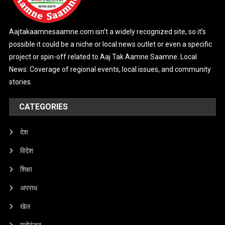
Aajtakaamnesaamne.com isn’t a widely recognized site, so it’s
possible it could be a niche or local news outlet or even a specific
project or spin-off related to Aaj Tak Aamne Saamne. Local
News: Coverage of regional events, local issues, and community
stories.
CATEGORIES
देश
विदेश
शिक्षा
अपराध
खेल
मनोरंजन