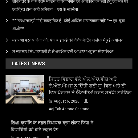
लोकतंत्र के चौथे स्तंभ मीडिया के स्वाभिमान एवं अधिकारों की रक्षा हेतु एक मंच पर
एकत्रित होना अति अनिवार्य – एस के सक्सेना
**“प्रधानमंत्री मोदी व्यवहारिक हैं : कोई आर्थिक आपातकाल नहीं”*— एम. चूबा
आओ**
महाराणा प्रताप सेना रजि: पंजाब इकाई की विशेष मीटिंग जलंधर में हुई अयोजत
ਸ ਦਰਸ਼ਨ ਸਿੰਘ ਟਾਹਲੀ ਨੇ ਚੇਅਰਮੈਨ ਵਜੋਂ ਆਪਣਾ ਅਹੁਦਾ ਸੰਭਾਲਿਆ
LATEST NEWS
ਸਿਹਤ ਵਿਭਾਗ ਵੱਲੋਂ ਐਲ.ਐਚ.ਵੀਜ਼ ਅਤੇ
ਏ.ਐਨ.ਐਮਜ਼ ਨੂੰ ਦਿੱਤੀ ਗਈ ਯੂ-ਵਿਨ ਅਤੇ ਈ-
ਵਿਨ ਪੋਰਟਲ ਤੇ ਐਂਟਰੀਆਂ ਕਰਨ ਸਬੰਧੀ ਟ੍ਰੇਨਿੰਗ
August 6, 2026
Aaj Tak Aamne Saamne
शिक्षा क्रांति के तहत विधायक ब्रम शंकर जिंपा ने
विद्यार्थियों को बांटे स्कूल बैग