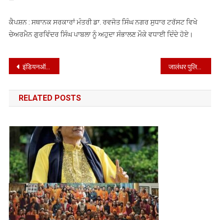
ਕੈਪਸ਼ਨ : ਸਥਾਨਕ ਸਰਕਾਰਾਂ ਮੰਤਰੀ ਡਾ. ਰਵਜੋਤ ਸਿੰਘ ਨਗਰ ਸੁਧਾਰ ਟਰੱਸਟ ਵਿਖੇ
ਚੇਅਰਮੈਨ ਗੁਰਵਿੰਦਰ ਸਿੰਘ ਪਾਬਲਾ ਨੂੰ ਅਹੁਦਾ ਸੰਭਾਲਣ ਮੌਕੇ ਵਧਾਈ ਦਿੰਦੇ ਹੋਏ।
Post
इंडियनऑयल, पंजाब राज्य कार्यालय द्वारा नराकास (कार्यालय-1), चंडीगढ़ के तत्वावधान में आयोजित “विविधा” प्रतियोगिता का आयोजन
जालंधर पुलिस ने शहर से अपराध को खत्म करने का वादा किया।
navigation
RELATED POSTS