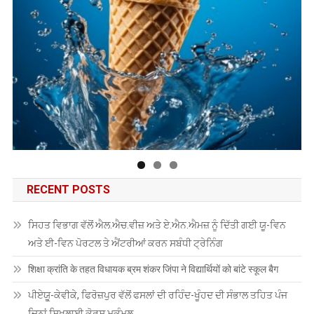
RECENT POSTS
ਸਿਹਤ ਵਿਭਾਗ ਵੱਲੋਂ ਐਲ.ਐਚ.ਵੀਜ਼ ਅਤੇ ਏ.ਐਨ.ਐਮਜ਼ ਨੂੰ ਦਿੱਤੀ ਗਈ ਯੂ-ਵਿਨ
ਅਤੇ ਈ-ਵਿਨ ਪੋਰਟਲ ਤੇ ਐਂਟਰੀਆਂ ਕਰਨ ਸਬੰਧੀ ਟ੍ਰੇਨਿੰਗ
शिक्षा क्रांति के तहत विधायक ब्रम शंकर जिंपा ने विद्यार्थियों को बांटे स्कूल बैग
ਪੀਏਯੂੑ-ਕੇਵੀਕੇ, ਫਿਰੋਜ਼ਪੁਰ ਵੱਲੋਂ ਫਸਲਾਂ ਦੀ ਰਹਿੰਦ-ਖੂੰਹਦ ਦੀ ਸੰਭਾਲ ਤਹਿਤ ਪੰਜ
ਦਿਨਾਂ ਸਿਖਲਾਈ ਕੋਰਸ ਮੁਕੰਮਲ