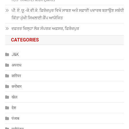
ਪੀ. ਏ. ਯੂ.-ਕੇ.ਵੀ.ਕੇ. ਫ਼ਿਰੋਜ਼ਪੁਰ ਵਿਖੇ ਸਾਬਣ ਅਤੇ ਸਫ਼ਾਈ ਪਦਾਰਥ ਬਣਾਉਣ ਸਬੰਧੀ
ਕਿੱਤਾ ਮੁੱਖੀ ਸਿਖਲਾਈ ਕੈਂਪ ਆਯੋਜਿਤ
ਦਫ਼ਤਰ ਜ਼ਿਲ੍ਹਾ ਲੋਕ ਸੰਪਰਕ ਅਫ਼ਸਰ, ਫ਼ਿਰੋਜ਼ਪੁਰ
CATEGORIES
J&K
अपराध
करियर
करोबार
खेल
देश
पंजाब
मनोरंजन