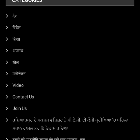
CATEGORIES
देश
विदेश
शिक्षा
अपराध
खेल
मनोरंजन
Video
Contact Us
Join Us
ਹੁਸ਼ਿਆਰਪੁਰ ਦੇ ਸਕਸ਼ਮ ਵਸ਼ਿਸ਼ਟ ਨੇ ਸੀ.ਏ.ਜੀ. ਦੀ ਕੌਮੀ ਪ੍ਰੀਖਿਆ ‘ਚ ਪਹਿਲਾ
ਸਥਾਨ ਹਾਸਲ ਕਰ ਇਤਿਹਾਸ ਰਚਿਆ
बदले की राजनीति करना बंद करे मान सरकार : चुग