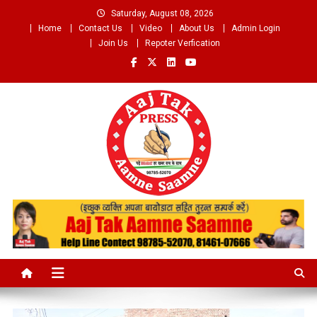
Skip
Saturday, August 08, 2026
to
Home
Contact Us
Video
About Us
Admin Login
content
Join Us
Repoter Verfication
Aaj Tak Aamne Saamne.com