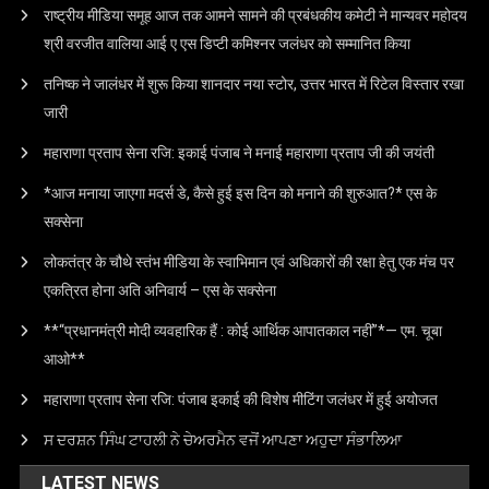
राष्ट्रीय मीडिया समूह आज तक आमने सामने की प्रबंधकीय कमेटी ने मान्यवर महोदय
श्री वरजीत वालिया आई ए एस डिप्टी कमिश्नर जलंधर को सम्मानित किया
तनिष्क ने जालंधर में शुरू किया शानदार नया स्टोर, उत्तर भारत में रिटेल विस्तार रखा
जारी
महाराणा प्रताप सेना रजि: इकाई पंजाब ने मनाई महाराणा प्रताप जी की जयंती
*आज मनाया जाएगा मदर्स डे, कैसे हुई इस दिन को मनाने की शुरुआत?* एस के
सक्सेना
लोकतंत्र के चौथे स्तंभ मीडिया के स्वाभिमान एवं अधिकारों की रक्षा हेतु एक मंच पर
एकत्रित होना अति अनिवार्य – एस के सक्सेना
**“प्रधानमंत्री मोदी व्यवहारिक हैं : कोई आर्थिक आपातकाल नहीं”*— एम. चूबा
आओ**
महाराणा प्रताप सेना रजि: पंजाब इकाई की विशेष मीटिंग जलंधर में हुई अयोजत
ਸ ਦਰਸ਼ਨ ਸਿੰਘ ਟਾਹਲੀ ਨੇ ਚੇਅਰਮੈਨ ਵਜੋਂ ਆਪਣਾ ਅਹੁਦਾ ਸੰਭਾਲਿਆ
LATEST NEWS