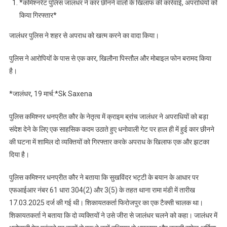
*कमिश्नरेट पुलिस जालंधर ने कार छीनने वालों के खिलाफ की कार्रवाई, अपराधियों को
पुलिस
किया गिरफ्तार*
ने
शहर
जालंधर पुलिस ने शहर से अपराध को खत्म करने का वादा किया।
से
अपराध
पुलिस ने आरोपियों के पास से एक कार, खिलौना पिस्तौल और मोबाइल फोन बरामद किया
को
है।
खत्म
करने
*जालंधर, 19 मार्च:*Sk Saxena
का
वादा
पुलिस कमिश्नर धनप्रीत कौर के नेतृत्व में क्राइम ब्रांच जालंधर ने अपराधियों को बड़ा
किया।
संदेश देने के लिए एक साहसिक कदम उठाते हुए धनोवाली गेट पर हाल ही में हुई कार छीनने
की घटना में शामिल दो व्यक्तियों को गिरफ्तार करके अपराध के खिलाफ एक और झटका
दिया है।
पुलिस कमिश्नर धनप्रीत कौर ने बताया कि सुखविंदर भट्टी के बयान के आधार पर
एफआईआर नंबर 61 धारा 304(2) और 3(5) के तहत थाना रामा मंडी में तारीख
17.03.2025 दर्ज की गई थी। शिकायतकर्ता फिरोजपुर का एक टैक्सी चालक था।
शिकायतकर्ता ने बताया कि दो व्यक्तियों ने उसे जीरा से जालंधर चलने को कहा। जालंधर में