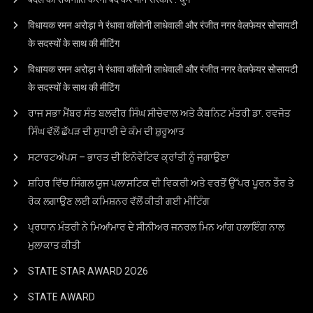
विधायक रमन अरोड़ा ने रंधावा कॉलोनी लाधेवाली और रंजीत नगर वेलफेयर सोसायटी
के सदस्यों के साथ की मीटिंग
विधायक रमन अरोड़ा ने रंधावा कॉलोनी लाधेवाली और रंजीत नगर वेलफेयर सोसायटी
के सदस्यों के साथ की मीटिंग
ਰਾਜ ਸਭਾ ਮੈਂਬਰ ਸੰਤ ਬਲਵੀਰ ਸਿੰਘ ਸੀਚੇਵਾਲ ਅਤੇ ਕੈਬਨਿਟ ਮੰਤਰੀ ਡਾ. ਰਵਜੋਤ
ਸਿੰਘ ਵੱਲੋਂ ਛੱਪੜ ਦੀ ਸੁਧਾਈ ਦੇ ਕੰਮ ਦੀ ਸ਼ੁਰੂਆਤ
ਸਟਾਰਟਅੱਪਸ – ਭਾਰਤ ਦੀ ਇਨੋਵੇਟਿਵ ਕ੍ਰਾਂਤੀ ਨੂੰ ਜਗਾਉਣਾ
ਸ਼ਹਿਰ ਵਿੱਚ ਸਿੰਗਲ ਯੂਜ ਪਲਾਸਟਿਕ ਦੀ ਵਿਕਰੀ ਅਤੇ ਵਰਤੋਂ ਉੱਪਰ ਪੂਰਨ ਤੌਰ ਤੇ
ਰੋਕ ਲਗਾਉਣ ਲਈ ਕਮਿਸ਼ਨਰ ਵੱਲੋਂ ਕੀਤੀ ਗਈ ਮੀਟਿੰਗ
ਪ੍ਰਧਾਨ ਮੰਤਰੀ ਨੇ ਮਿਆਂਮਾਰ ਦੇ ਸੀਨੀਅਰ ਜਨਰਲ ਮਿਨ ਆਂਗ ਹਲਾਇੰਗ ਨਾਲ
ਮੁਲਾਕਾਤ ਕੀਤੀ
STATE STAR AWARD 2O26
STATE AWARD