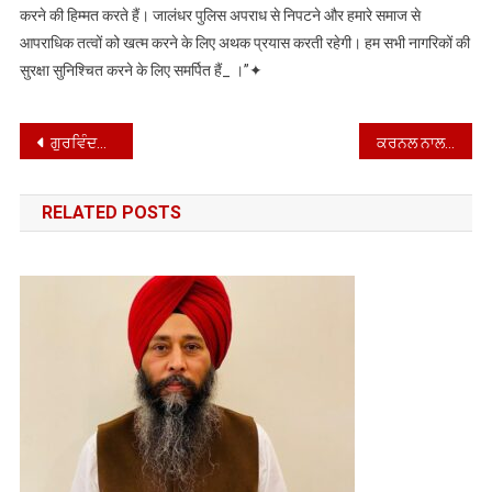
करने की हिम्मत करते हैं। जालंधर पुलिस अपराध से निपटने और हमारे समाज से
आपराधिक तत्वों को खत्म करने के लिए अथक प्रयास करती रहेगी। हम सभी नागरिकों की
सुरक्षा सुनिश्चित करने के लिए समर्पित हैं_ ।”✦
Post
ਗੁਰਵਿੰਦਰ ਸਿੰਘ ਪਾਬਲਾ ਨੇ ਨਗਰ ਸੁਧਾਰ ਟਰੱਸਟ ਦੇ ਚੇਅਰਮੈਨ ਵਜੋਂ ਅਹੁਦਾ ਸੰਭਾਲਿਆ
ਕਰਨਲ ਨਾਲ ਕੁੱਟਮਾਰ ਮਾਮਲੇ ‘ਚ ਜੈ ਇੰਦਰ ਕੌਰ ਨੇ ਐਸ.ਐਸ.ਪੀ ਨਾਨਕ ਸਿੰਘ ਤੋਂ ਇੰਨਸਾਫ ਦੀ ਕੀਤੀ ਮੰਗ
navigation
RELATED POSTS