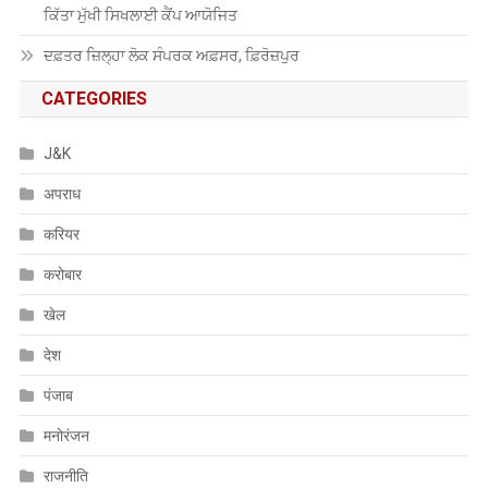
ਕਿੱਤਾ ਮੁੱਖੀ ਸਿਖਲਾਈ ਕੈਂਪ ਆਯੋਜਿਤ
ਦਫ਼ਤਰ ਜ਼ਿਲ੍ਹਾ ਲੋਕ ਸੰਪਰਕ ਅਫ਼ਸਰ, ਫ਼ਿਰੋਜ਼ਪੁਰ
CATEGORIES
J&K
अपराध
करियर
करोबार
खेल
देश
पंजाब
मनोरंजन
राजनीति