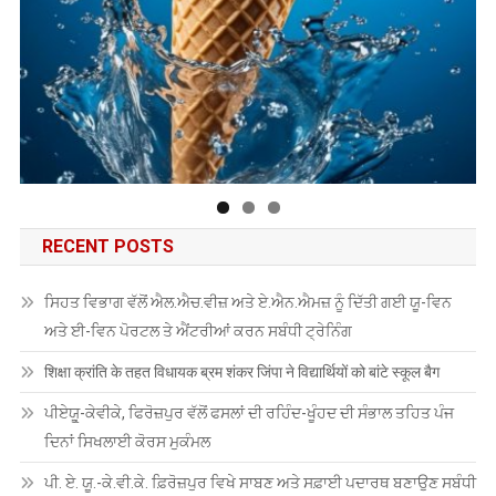
RECENT POSTS
ਸਿਹਤ ਵਿਭਾਗ ਵੱਲੋਂ ਐਲ.ਐਚ.ਵੀਜ਼ ਅਤੇ ਏ.ਐਨ.ਐਮਜ਼ ਨੂੰ ਦਿੱਤੀ ਗਈ ਯੂ-ਵਿਨ
ਅਤੇ ਈ-ਵਿਨ ਪੋਰਟਲ ਤੇ ਐਂਟਰੀਆਂ ਕਰਨ ਸਬੰਧੀ ਟ੍ਰੇਨਿੰਗ
शिक्षा क्रांति के तहत विधायक ब्रम शंकर जिंपा ने विद्यार्थियों को बांटे स्कूल बैग
ਪੀਏਯੂੑ-ਕੇਵੀਕੇ, ਫਿਰੋਜ਼ਪੁਰ ਵੱਲੋਂ ਫਸਲਾਂ ਦੀ ਰਹਿੰਦ-ਖੂੰਹਦ ਦੀ ਸੰਭਾਲ ਤਹਿਤ ਪੰਜ
ਦਿਨਾਂ ਸਿਖਲਾਈ ਕੋਰਸ ਮੁਕੰਮਲ
ਪੀ. ਏ. ਯੂ.-ਕੇ.ਵੀ.ਕੇ. ਫ਼ਿਰੋਜ਼ਪੁਰ ਵਿਖੇ ਸਾਬਣ ਅਤੇ ਸਫ਼ਾਈ ਪਦਾਰਥ ਬਣਾਉਣ ਸਬੰਧੀ