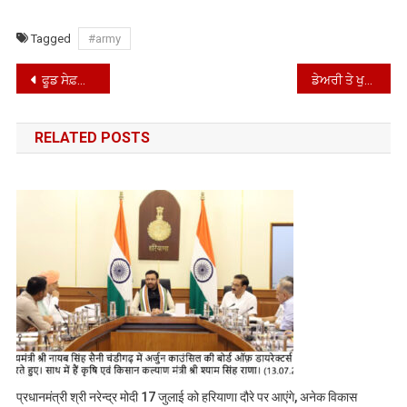
Tagged
#army
Post
ਫੂਡ ਸੇਫ਼ਟੀ ਅਧਿਕਾਰੀਆਂ ਵੱਲੋਂ ਬੇਕਰੀ ਨੂੰ ਨੋਟਿਸ ਜਾਰੀ
ਡੇਅਰੀ ਤੇ ਖੁਰਾਕੀ ਉਤਪਾਦਾਂ ਵਿੱਚ ਮਿਲਾਵਟਖੋਰੀ ਰੋਕਣ ਲਈ ਵਿਜੀਲੈਂਸ ਬਿਊਰੋ ਵੱਲੋਂ ਸੂਬੇ ਭਰ ਵਿੱਚ ਅਚਨਚੇਤ ਜਾਂਚ
navigation
RELATED POSTS
प्रधानमंत्री श्री नरेन्द्र मोदी 17 जुलाई को हरियाणा दौरे पर आएंगे, अनेक विकास