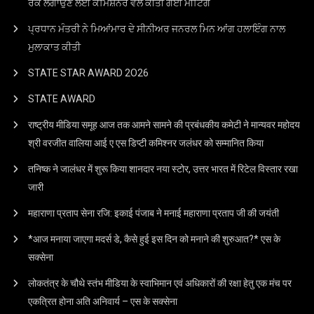
ਰੋਕ ਲਗਾਉਣ ਲਈ ਕਮਿਸ਼ਨਰ ਵੱਲੋਂ ਕੀਤੀ ਗਈ ਮੀਟਿੰਗ
ਪ੍ਰਧਾਨ ਮੰਤਰੀ ਨੇ ਮਿਆਂਮਾਰ ਦੇ ਸੀਨੀਅਰ ਜਨਰਲ ਮਿਨ ਆਂਗ ਹਲਾਇੰਗ ਨਾਲ
ਮੁਲਾਕਾਤ ਕੀਤੀ
STATE STAR AWARD 2O26
STATE AWARD
राष्ट्रीय मीडिया समूह आज तक आमने सामने की प्रबंधकीय कमेटी ने मान्यवर महोदय
श्री वरजीत वालिया आई ए एस डिप्टी कमिश्नर जलंधर को सम्मानित किया
तनिष्क ने जालंधर में शुरू किया शानदार नया स्टोर, उत्तर भारत में रिटेल विस्तार रखा
जारी
महाराणा प्रताप सेना रजि: इकाई पंजाब ने मनाई महाराणा प्रताप जी की जयंती
*आज मनाया जाएगा मदर्स डे, कैसे हुई इस दिन को मनाने की शुरुआत?* एस के
सक्सेना
लोकतंत्र के चौथे स्तंभ मीडिया के स्वाभिमान एवं अधिकारों की रक्षा हेतु एक मंच पर
एकत्रित होना अति अनिवार्य – एस के सक्सेना