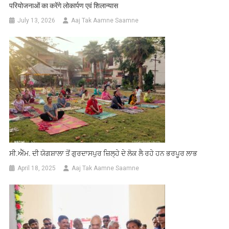
परियोजनाओं का करेंगे लोकार्पण एवं शिलान्यास
July 13, 2026
Aaj Tak Aamne Saamne
ਸੀ.ਐੱਮ. ਦੀ ਯੋਗਸ਼ਾਲਾ ਤੋਂ ਗੁਰਦਾਸਪੁਰ ਜ਼ਿਲ੍ਹੇ ਦੇ ਲੋਕ ਲੈ ਰਹੇ ਹਨ ਭਰਪੂਰ ਲਾਭ
April 18, 2025
Aaj Tak Aamne Saamne