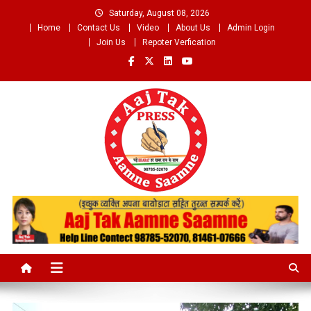
Skip
Saturday, August 08, 2026
to
Home
Contact Us
Video
About Us
Admin Login
content
Join Us
Repoter Verfication
Aaj Tak Aamne Saamne.com