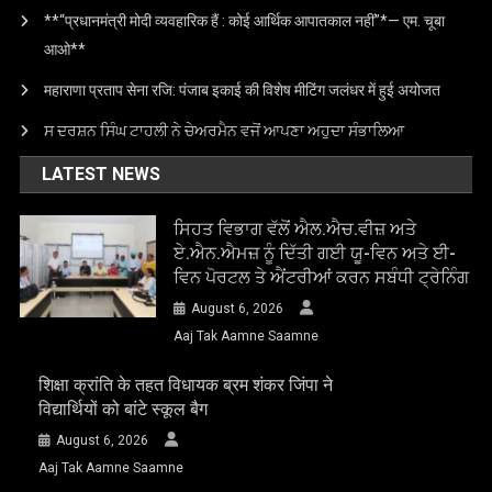
**“प्रधानमंत्री मोदी व्यवहारिक हैं : कोई आर्थिक आपातकाल नहीं”*— एम. चूबा
आओ**
महाराणा प्रताप सेना रजि: पंजाब इकाई की विशेष मीटिंग जलंधर में हुई अयोजत
ਸ ਦਰਸ਼ਨ ਸਿੰਘ ਟਾਹਲੀ ਨੇ ਚੇਅਰਮੈਨ ਵਜੋਂ ਆਪਣਾ ਅਹੁਦਾ ਸੰਭਾਲਿਆ
LATEST NEWS
ਸਿਹਤ ਵਿਭਾਗ ਵੱਲੋਂ ਐਲ.ਐਚ.ਵੀਜ਼ ਅਤੇ
ਏ.ਐਨ.ਐਮਜ਼ ਨੂੰ ਦਿੱਤੀ ਗਈ ਯੂ-ਵਿਨ ਅਤੇ ਈ-
ਵਿਨ ਪੋਰਟਲ ਤੇ ਐਂਟਰੀਆਂ ਕਰਨ ਸਬੰਧੀ ਟ੍ਰੇਨਿੰਗ
August 6, 2026
Aaj Tak Aamne Saamne
शिक्षा क्रांति के तहत विधायक ब्रम शंकर जिंपा ने
विद्यार्थियों को बांटे स्कूल बैग
August 6, 2026
Aaj Tak Aamne Saamne