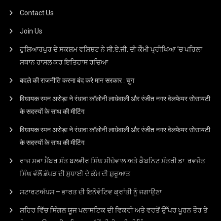
Contact Us
Join Us
ਹੁਸ਼ਿਆਰਪੁਰ ਦੇ ਸਕਸ਼ਮ ਵਸ਼ਿਸ਼ਟ ਨੇ ਸੀ.ਏ.ਜੀ. ਦੀ ਕੌਮੀ ਪ੍ਰੀਖਿਆ ‘ਚ ਪਹਿਲਾ
ਸਥਾਨ ਹਾਸਲ ਕਰ ਇਤਿਹਾਸ ਰਚਿਆ
बदले की राजनीति करना बंद करे मान सरकार : चुग
विधायक रमन अरोड़ा ने रंधावा कॉलोनी लाधेवाली और रंजीत नगर वेलफेयर सोसायटी
के सदस्यों के साथ की मीटिंग
विधायक रमन अरोड़ा ने रंधावा कॉलोनी लाधेवाली और रंजीत नगर वेलफेयर सोसायटी
के सदस्यों के साथ की मीटिंग
ਰਾਜ ਸਭਾ ਮੈਂਬਰ ਸੰਤ ਬਲਵੀਰ ਸਿੰਘ ਸੀਚੇਵਾਲ ਅਤੇ ਕੈਬਨਿਟ ਮੰਤਰੀ ਡਾ. ਰਵਜੋਤ
ਸਿੰਘ ਵੱਲੋਂ ਛੱਪੜ ਦੀ ਸੁਧਾਈ ਦੇ ਕੰਮ ਦੀ ਸ਼ੁਰੂਆਤ
ਸਟਾਰਟਅੱਪਸ – ਭਾਰਤ ਦੀ ਇਨੋਵੇਟਿਵ ਕ੍ਰਾਂਤੀ ਨੂੰ ਜਗਾਉਣਾ
ਸ਼ਹਿਰ ਵਿੱਚ ਸਿੰਗਲ ਯੂਜ ਪਲਾਸਟਿਕ ਦੀ ਵਿਕਰੀ ਅਤੇ ਵਰਤੋਂ ਉੱਪਰ ਪੂਰਨ ਤੌਰ ਤੇ