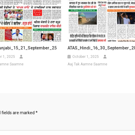
unjabi_15_21_September_25
ATAS_Hindi_16_30_September_2
r 1, 2025
October 1, 2025
Aamne Saamne
Aaj Tak Aamne Saamne
 fields are marked
*