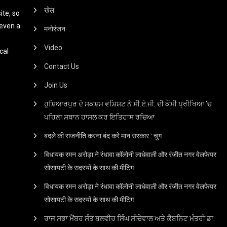
खेल
te, so
 even a
मनोरंजन
Video
cal
Contact Us
Join Us
ਹੁਸ਼ਿਆਰਪੁਰ ਦੇ ਸਕਸ਼ਮ ਵਸ਼ਿਸ਼ਟ ਨੇ ਸੀ.ਏ.ਜੀ. ਦੀ ਕੌਮੀ ਪ੍ਰੀਖਿਆ ‘ਚ
ਪਹਿਲਾ ਸਥਾਨ ਹਾਸਲ ਕਰ ਇਤਿਹਾਸ ਰਚਿਆ
बदले की राजनीति करना बंद करे मान सरकार : चुग
विधायक रमन अरोड़ा ने रंधावा कॉलोनी लाधेवाली और रंजीत नगर वेलफेयर
सोसायटी के सदस्यों के साथ की मीटिंग
विधायक रमन अरोड़ा ने रंधावा कॉलोनी लाधेवाली और रंजीत नगर वेलफेयर
सोसायटी के सदस्यों के साथ की मीटिंग
ਰਾਜ ਸਭਾ ਮੈਂਬਰ ਸੰਤ ਬਲਵੀਰ ਸਿੰਘ ਸੀਚੇਵਾਲ ਅਤੇ ਕੈਬਨਿਟ ਮੰਤਰੀ ਡਾ.