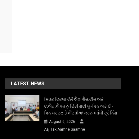
LATEST NEWS
ਸਿਹਤ ਵਿਭਾਗ ਵੱਲੋਂ ਐਲ.ਐਚ.ਵੀਜ਼ ਅਤੇ
ਏ.ਐਨ.ਐਮਜ਼ ਨੂੰ ਦਿੱਤੀ ਗਈ ਯੂ-ਵਿਨ ਅਤੇ ਈ-
ਵਿਨ ਪੋਰਟਲ ਤੇ ਐਂਟਰੀਆਂ ਕਰਨ ਸਬੰਧੀ ਟ੍ਰੇਨਿੰਗ
August 6, 2026
Aaj Tak Aamne Saamne