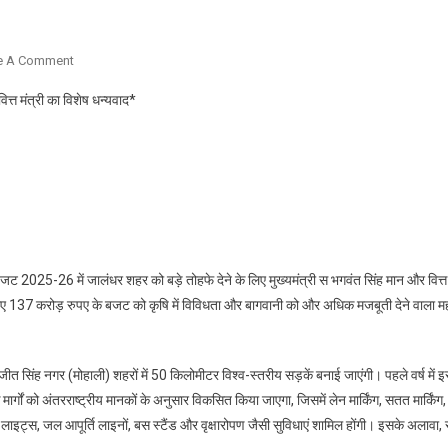
On
e A Comment
मोहिंदर
ित्त मंत्री का विशेष धन्यवाद*
भगत
द्वारा
बजट
में
जालंधर
को
तोहफे
देने
जट 2025-26 में जालंधर शहर को बड़े तोहफे देने के लिए मुख्यमंत्री स भगवंत सिंह मान और वित्त 
के
लिए 137 करोड़ रुपए के बजट को कृषि में विविधता और बागवानी को और अधिक मजबूती देने वाला महत
लिए
मुख्यमंत्री
और
सिंह नगर (मोहाली) शहरों में 50 किलोमीटर विश्व-स्तरीय सड़कें बनाई जाएंगी। पहले वर्ष में 
वित्त
ों को अंतरराष्ट्रीय मानकों के अनुसार विकसित किया जाएगा, जिसमें लेन मार्किंग, सतत मार्किंग, 
मंत्री
ाइट्स, जल आपूर्ति लाइनों, बस स्टैंड और वृक्षारोपण जैसी सुविधाएं शामिल होंगी। इसके अलावा, सं
का