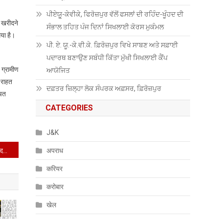
ਪੀਏਯੂੑ-ਕੇਵੀਕੇ, ਫਿਰੋਜ਼ਪੁਰ ਵੱਲੋਂ ਫਸਲਾਂ ਦੀ ਰਹਿੰਦ-ਖੂੰਹਦ ਦੀ
ं खरीदने
ਸੰਭਾਲ ਤਹਿਤ ਪੰਜ ਦਿਨਾਂ ਸਿਖਲਾਈ ਕੋਰਸ ਮੁਕੰਮਲ
गया है।
ਪੀ. ਏ. ਯੂ.-ਕੇ.ਵੀ.ਕੇ. ਫ਼ਿਰੋਜ਼ਪੁਰ ਵਿਖੇ ਸਾਬਣ ਅਤੇ ਸਫ਼ਾਈ
ਪਦਾਰਥ ਬਣਾਉਣ ਸਬੰਧੀ ਕਿੱਤਾ ਮੁੱਖੀ ਸਿਖਲਾਈ ਕੈਂਪ
, ग्रामीण
ਆਯੋਜਿਤ
 राहत
ਦਫ਼ਤਰ ਜ਼ਿਲ੍ਹਾ ਲੋਕ ਸੰਪਰਕ ਅਫ਼ਸਰ, ਫ਼ਿਰੋਜ਼ਪੁਰ
चित
CATEGORIES
J&K
राज्य में शिक्षा का स्तर बढ़ाने में मददगार साबित होंगी मेगा अभिभावक-शिक्षक मिलनी : बलकार सिंह
अपराध
करियर
करोबार
खेल