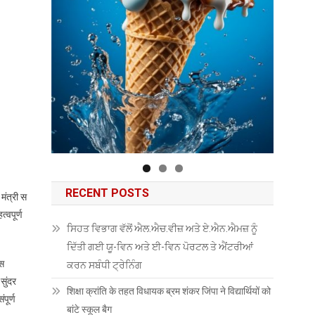
RECENT POSTS
मंत्री स
्वपूर्ण
ਸਿਹਤ ਵਿਭਾਗ ਵੱਲੋਂ ਐਲ.ਐਚ.ਵੀਜ਼ ਅਤੇ ਏ.ਐਨ.ਐਮਜ਼ ਨੂੰ
ਦਿੱਤੀ ਗਈ ਯੂ-ਵਿਨ ਅਤੇ ਈ-ਵਿਨ ਪੋਰਟਲ ਤੇ ਐਂਟਰੀਆਂ
इस
ਕਰਨ ਸਬੰਧੀ ਟ੍ਰੇਨਿੰਗ
सुंदर
शिक्षा क्रांति के तहत विधायक ब्रम शंकर जिंपा ने विद्यार्थियों को
पूर्ण
बांटे स्कूल बैग