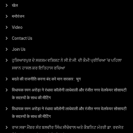
खेल
मनोरंजन
Video
Contact Us
Join Us
ਹੁਸ਼ਿਆਰਪੁਰ ਦੇ ਸਕਸ਼ਮ ਵਸ਼ਿਸ਼ਟ ਨੇ ਸੀ.ਏ.ਜੀ. ਦੀ ਕੌਮੀ ਪ੍ਰੀਖਿਆ ‘ਚ ਪਹਿਲਾ
ਸਥਾਨ ਹਾਸਲ ਕਰ ਇਤਿਹਾਸ ਰਚਿਆ
बदले की राजनीति करना बंद करे मान सरकार : चुग
विधायक रमन अरोड़ा ने रंधावा कॉलोनी लाधेवाली और रंजीत नगर वेलफेयर सोसायटी
के सदस्यों के साथ की मीटिंग
विधायक रमन अरोड़ा ने रंधावा कॉलोनी लाधेवाली और रंजीत नगर वेलफेयर सोसायटी
के सदस्यों के साथ की मीटिंग
ਰਾਜ ਸਭਾ ਮੈਂਬਰ ਸੰਤ ਬਲਵੀਰ ਸਿੰਘ ਸੀਚੇਵਾਲ ਅਤੇ ਕੈਬਨਿਟ ਮੰਤਰੀ ਡਾ. ਰਵਜੋਤ