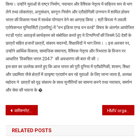
किया। उन्होंने युवाओं से राष्ट्र निर्माण, नवाचार और वैश्विक नेतृत्व में सक्रिय रूप से भाग
सक्रिय
लेने तथा लोकतंत्र, अनुसंधान, कानून-निर्माण और प्रौद्योगिकी उन्नयन में शामिल होकर
भागीदार
भारत की विकास गाथा में सार्थक योगदान देने का आग्रह किया । श्री बिरला ने लवली
बनना
प्रोफेशनल यूनिवर्सिटी (एलपीयू) में “वन इंडिया एण्ड वन वर्ल्ड” विषय के अंतर्गत आयोजित
चाहिए:
स्टडी ग्रांट अवार्ड्स कार्यक्रम को संबोधित करते हुए ये टिप्पणियाँ कीं जिसमे 50 देशों के
लोक
सभा
छात्रों सहित हजारों छात्रों, संकाय सदस्यों, शिक्षाविदों ने भाग लिया। । इस अवसर पर,
अध्यक्ष
उन्होंने आर्थिक विकास, सामाजिक समानता, वैश्विक नेतृत्व और स्थिरता के विजन पर
आधारित ‘विकसित भारत 2047’ की अवधारणा की बात भी की ।
इस बात का उल्लेख करते हुए कि आज भारत को पूरी दुनिया में प्रौद्योगिकी, शासन, शिक्षा
और उद्यमिता जैसे क्षेत्रों में उत्कृष्ट प्रदर्शन कर रहे युवाओं के लिए जाना जाता है, अध्यक्ष
महोदय ने छात्रों को दृढ़ संकल्प के साथ चुनौतियों का सामना करने तथा नवाचार, समर्पण
और सेवा की भावना के �
Post
कमिश्नरेट पुलिस जालंधर ने ‘युद्ध नशे के विरुद्ध ‘ अभियान के तहत सिविल अस्पताल में विशेष तलाशी अभियान चलाया*
HMV organised Fashionista-The Glam Show 2025
navigation
RELATED POSTS