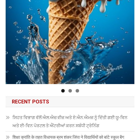
RECENT POSTS
ਸਿਹਤ ਵਿਭਾਗ ਵੱਲੋਂ ਐਲ.ਐਚ.ਵੀਜ਼ ਅਤੇ ਏ.ਐਨ.ਐਮਜ਼ ਨੂੰ ਦਿੱਤੀ ਗਈ ਯੂ-ਵਿਨ
ਅਤੇ ਈ-ਵਿਨ ਪੋਰਟਲ ਤੇ ਐਂਟਰੀਆਂ ਕਰਨ ਸਬੰਧੀ ਟ੍ਰੇਨਿੰਗ
शिक्षा क्रांति के तहत विधायक ब्रम शंकर जिंपा ने विद्यार्थियों को बांटे स्कूल बैग