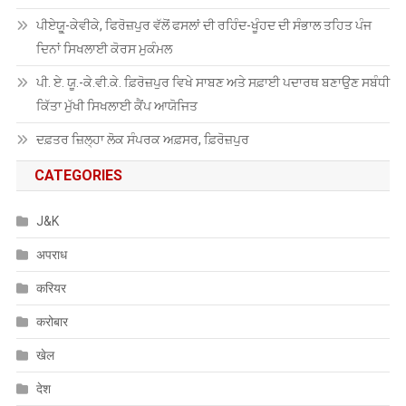
ਪੀਏਯੂੑ-ਕੇਵੀਕੇ, ਫਿਰੋਜ਼ਪੁਰ ਵੱਲੋਂ ਫਸਲਾਂ ਦੀ ਰਹਿੰਦ-ਖੂੰਹਦ ਦੀ ਸੰਭਾਲ ਤਹਿਤ ਪੰਜ
ਦਿਨਾਂ ਸਿਖਲਾਈ ਕੋਰਸ ਮੁਕੰਮਲ
ਪੀ. ਏ. ਯੂ.-ਕੇ.ਵੀ.ਕੇ. ਫ਼ਿਰੋਜ਼ਪੁਰ ਵਿਖੇ ਸਾਬਣ ਅਤੇ ਸਫ਼ਾਈ ਪਦਾਰਥ ਬਣਾਉਣ ਸਬੰਧੀ
ਕਿੱਤਾ ਮੁੱਖੀ ਸਿਖਲਾਈ ਕੈਂਪ ਆਯੋਜਿਤ
ਦਫ਼ਤਰ ਜ਼ਿਲ੍ਹਾ ਲੋਕ ਸੰਪਰਕ ਅਫ਼ਸਰ, ਫ਼ਿਰੋਜ਼ਪੁਰ
CATEGORIES
J&K
अपराध
करियर
करोबार
खेल
देश