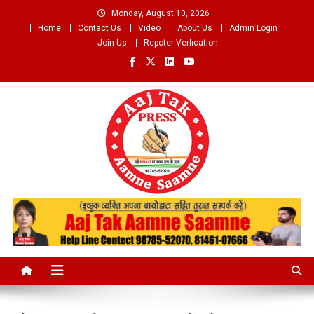
Skip
Monday, August 10, 2026
to
Home
Contact Us
Video
About Us
Admin Login
content
Join Us
Repoter Verfication
Aaj Tak Aamne Saamne.com