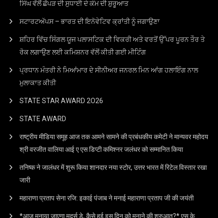
ਸਿੰਘ ਵੱਲੋਂ ਛੱਪੜ ਦੀ ਸੁਧਾਈ ਦੇ ਕੰਮ ਦੀ ਸ਼ੁਰੂਆਤ
ਸਟਾਰਟਅੱਪਸ – ਭਾਰਤ ਦੀ ਇਨੋਵੇਟਿਵ ਕ੍ਰਾਂਤੀ ਨੂੰ ਜਗਾਉਣਾ
ਸ਼ਹਿਰ ਵਿੱਚ ਸਿੰਗਲ ਯੂਜ ਪਲਾਸਟਿਕ ਦੀ ਵਿਕਰੀ ਅਤੇ ਵਰਤੋਂ ਉੱਪਰ ਪੂਰਨ ਤੌਰ ਤੇ
ਰੋਕ ਲਗਾਉਣ ਲਈ ਕਮਿਸ਼ਨਰ ਵੱਲੋਂ ਕੀਤੀ ਗਈ ਮੀਟਿੰਗ
ਪ੍ਰਧਾਨ ਮੰਤਰੀ ਨੇ ਮਿਆਂਮਾਰ ਦੇ ਸੀਨੀਅਰ ਜਨਰਲ ਮਿਨ ਆਂਗ ਹਲਾਇੰਗ ਨਾਲ
ਮੁਲਾਕਾਤ ਕੀਤੀ
STATE STAR AWARD 2O26
STATE AWARD
राष्ट्रीय मीडिया समूह आज तक आमने सामने की प्रबंधकीय कमेटी ने मान्यवर महोदय
श्री वरजीत वालिया आई ए एस डिप्टी कमिश्नर जलंधर को सम्मानित किया
तनिष्क ने जालंधर में शुरू किया शानदार नया स्टोर, उत्तर भारत में रिटेल विस्तार रखा
जारी
महाराणा प्रताप सेना रजि: इकाई पंजाब ने मनाई महाराणा प्रताप जी की जयंती
*आज मनाया जाएगा मदर्स डे, कैसे हुई इस दिन को मनाने की शुरुआत?* एस के