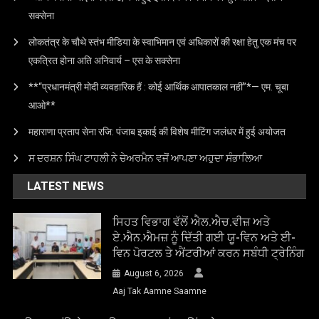
सक्सेना
लोकतंत्र के चौथे स्तंभ मीडिया के स्वाभिमान एवं अधिकारों की रक्षा हेतु एक मंच पर
एकत्रित होना अति अनिवार्य – एस के सक्सेना
**“प्रधानमंत्री मोदी व्यवहारिक हैं : कोई आर्थिक आपातकाल नहीं”*— एम. चूबा
आओ**
महाराणा प्रताप सेना रजि: पंजाब इकाई की विशेष मीटिंग जलंधर में हुई अयोजत
ਸ ਦਰਸ਼ਨ ਸਿੰਘ ਟਾਹਲੀ ਨੇ ਚੇਅਰਮੈਨ ਵਜੋਂ ਆਪਣਾ ਅਹੁਦਾ ਸੰਭਾਲਿਆ
LATEST NEWS
ਸਿਹਤ ਵਿਭਾਗ ਵੱਲੋਂ ਐਲ.ਐਚ.ਵੀਜ਼ ਅਤੇ
ਏ.ਐਨ.ਐਮਜ਼ ਨੂੰ ਦਿੱਤੀ ਗਈ ਯੂ-ਵਿਨ ਅਤੇ ਈ-
ਵਿਨ ਪੋਰਟਲ ਤੇ ਐਂਟਰੀਆਂ ਕਰਨ ਸਬੰਧੀ ਟ੍ਰੇਨਿੰਗ
August 6, 2026
Aaj Tak Aamne Saamne