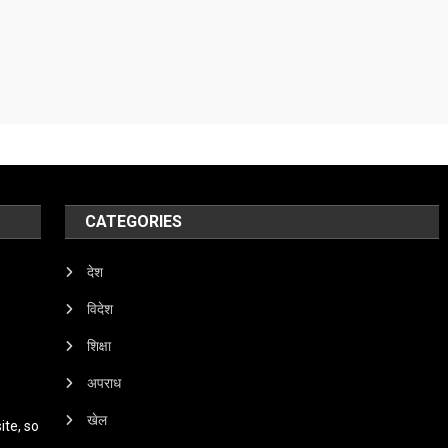
CATEGORIES
देश
विदेश
शिक्षा
अपराध
खेल
te, so