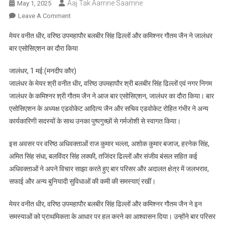
Aaj Tak Aamne Saamne
May 1, 2025
On
Leave A Comment
मेयर
मेयर वनीत धीर, वरिष्ठ उपमहापौर बलबीर सिंह ढिल्लों और कमिश्नर गौतम जैन ने जालंधर
वनीत
बार एसोसिएशन का दौरा किया
धीर,
वरिष्ठ
जालंधर, 1 मई:(मनदीप कौर)
उपमहापौर
जालंधर के मेयर श्री वनीत धीर, वरिष्ठ उपमहापौर श्री बलबीर सिंह ढिल्लों एवं नगर निगम
बलबीर
जालंधर के कमिश्नर श्री गौतम जैन ने आज बार एसोसिएशन, जालंधर का दौरा किया। बार
सिंह
ढिल्लों
एसोसिएशन के अध्यक्ष एडवोकेट आदित्य जैन और सचिव एडवोकेट रोहित गंभीर ने अन्य
और
कार्यकारिणी सदस्यों के साथ उनका पुष्पगुच्छों से गर्मजोशी से स्वागत किया।
कमिश्नर
गौतम
इस अवसर पर वरिष्ठ अधिवक्ताओं राज कुमार भल्ला, अशोक कुमार बजाज, हरनेक सिंह,
जैन
अमित सिंह संधा, बलविंदर सिंह लक्की, तजिंदर ढिल्लों और संजीव बंसल सहित कई
ने
अधिवक्ताओं ने अपने विचार साझा करते हुए बार परिसर और अदालत क्षेत्र में जलभराव,
जालंधर
सफाई और अन्य बुनियादी सुविधाओं की कमी की समस्याएं रखीं।
बार
एसोसिएशन
मेयर वनीत धीर, वरिष्ठ उपमहापौर बलबीर सिंह ढिल्लों और कमिश्नर गौतम जैन ने इन
का
समस्याओं को प्राथमिकता के आधार पर हल करने का आश्वासन दिया। उन्होंने बार परिसर
दौरा