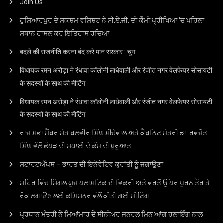
Join Us
ਹੁਸ਼ਿਆਰਪੁਰ ਦੇ ਸਕਸ਼ਮ ਵਸ਼ਿਸ਼ਟ ਨੇ ਸੀ.ਏ.ਜੀ. ਦੀ ਕੌਮੀ ਪ੍ਰੀਖਿਆ ‘ਚ ਪਹਿਲਾ
ਸਥਾਨ ਹਾਸਲ ਕਰ ਇਤਿਹਾਸ ਰਚਿਆ
बदले की राजनीति करना बंद करे मान सरकार : चुग
विधायक रमन अरोड़ा ने रंधावा कॉलोनी लाधेवाली और रंजीत नगर वेलफेयर सोसायटी
के सदस्यों के साथ की मीटिंग
विधायक रमन अरोड़ा ने रंधावा कॉलोनी लाधेवाली और रंजीत नगर वेलफेयर सोसायटी
के सदस्यों के साथ की मीटिंग
ਰਾਜ ਸਭਾ ਮੈਂਬਰ ਸੰਤ ਬਲਵੀਰ ਸਿੰਘ ਸੀਚੇਵਾਲ ਅਤੇ ਕੈਬਨਿਟ ਮੰਤਰੀ ਡਾ. ਰਵਜੋਤ
ਸਿੰਘ ਵੱਲੋਂ ਛੱਪੜ ਦੀ ਸੁਧਾਈ ਦੇ ਕੰਮ ਦੀ ਸ਼ੁਰੂਆਤ
ਸਟਾਰਟਅੱਪਸ – ਭਾਰਤ ਦੀ ਇਨੋਵੇਟਿਵ ਕ੍ਰਾਂਤੀ ਨੂੰ ਜਗਾਉਣਾ
ਸ਼ਹਿਰ ਵਿੱਚ ਸਿੰਗਲ ਯੂਜ ਪਲਾਸਟਿਕ ਦੀ ਵਿਕਰੀ ਅਤੇ ਵਰਤੋਂ ਉੱਪਰ ਪੂਰਨ ਤੌਰ ਤੇ
ਰੋਕ ਲਗਾਉਣ ਲਈ ਕਮਿਸ਼ਨਰ ਵੱਲੋਂ ਕੀਤੀ ਗਈ ਮੀਟਿੰਗ
ਪ੍ਰਧਾਨ ਮੰਤਰੀ ਨੇ ਮਿਆਂਮਾਰ ਦੇ ਸੀਨੀਅਰ ਜਨਰਲ ਮਿਨ ਆਂਗ ਹਲਾਇੰਗ ਨਾਲ