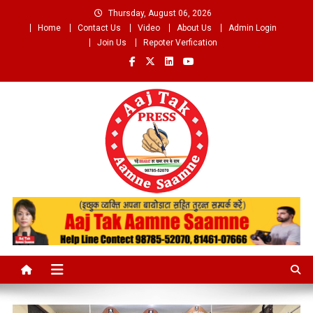
Skip
Thursday, August 06, 2026
to
Home
Contact Us
Video
About Us
Admin Login
content
Join Us
Repoter Verfication
Aaj Tak Aamne Saamne.com