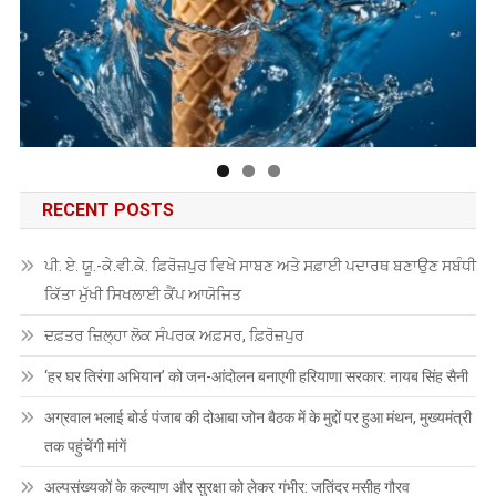
RECENT POSTS
ਪੀ. ਏ. ਯੂ.-ਕੇ.ਵੀ.ਕੇ. ਫ਼ਿਰੋਜ਼ਪੁਰ ਵਿਖੇ ਸਾਬਣ ਅਤੇ ਸਫ਼ਾਈ ਪਦਾਰਥ ਬਣਾਉਣ ਸਬੰਧੀ
ਕਿੱਤਾ ਮੁੱਖੀ ਸਿਖਲਾਈ ਕੈਂਪ ਆਯੋਜਿਤ
ਦਫ਼ਤਰ ਜ਼ਿਲ੍ਹਾ ਲੋਕ ਸੰਪਰਕ ਅਫ਼ਸਰ, ਫ਼ਿਰੋਜ਼ਪੁਰ
‘हर घर तिरंगा अभियान’ को जन-आंदोलन बनाएगी हरियाणा सरकार: नायब सिंह सैनी
अग्रवाल भलाई बोर्ड पंजाब की दोआबा जोन बैठक में के मुद्दों पर हुआ मंथन, मुख्यमंत्री
तक पहुंचेंगी मांगें
अल्पसंख्यकों के कल्याण और सुरक्षा को लेकर गंभीर: जतिंदर मसीह गौरव