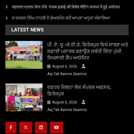
महाराणा प्रताप सेना रजि: पंजाब इकाई की विशेष मीटिंग जलंधर में हुई अयोजत
ਸ ਦਰਸ਼ਨ ਸਿੰਘ ਟਾਹਲੀ ਨੇ ਚੇਅਰਮੈਨ ਵਜੋਂ ਆਪਣਾ ਅਹੁਦਾ ਸੰਭਾਲਿਆ
LATEST NEWS
ਪੀ. ਏ. ਯੂ.-ਕੇ.ਵੀ.ਕੇ. ਫ਼ਿਰੋਜ਼ਪੁਰ ਵਿਖੇ ਸਾਬਣ ਅਤੇ
ਸਫ਼ਾਈ ਪਦਾਰਥ ਬਣਾਉਣ ਸਬੰਧੀ ਕਿੱਤਾ ਮੁੱਖੀ
ਸਿਖਲਾਈ ਕੈਂਪ ਆਯੋਜਿਤ
August 6, 2026
Aaj Tak Aamne Saamne
ਦਫ਼ਤਰ ਜ਼ਿਲ੍ਹਾ ਲੋਕ ਸੰਪਰਕ ਅਫ਼ਸਰ,
ਫ਼ਿਰੋਜ਼ਪੁਰ
August 6, 2026
Aaj Tak Aamne Saamne