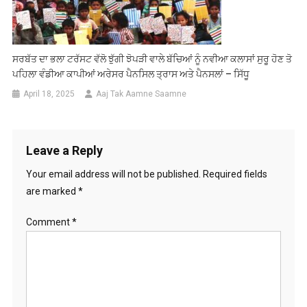
ਸਰਬੱਤ ਦਾ ਭਲਾ ਟਰੱਸਟ ਵੱਲੋ ਝੁੱਗੀ ਝੋਪੜੀ ਵਾਲੇ ਬੱਚਿਆਂ ਨੂੰ ਨਵੀਆ ਕਲਾਸਾਂ ਸੁਰੂ ਹੋਣ ਤੋ
ਪਹਿਲਾ ਵੰਡੀਆ ਕਾਪੀਆਂ ਅਰੇਸਰ ਪੈਨਸਿਲ ਤ੍ਰਾਸ ਅਤੇ ਪੈਨਸਲਾਂ – ਸਿੱਧੂ
April 18, 2025
Aaj Tak Aamne Saamne
Leave a Reply
Your email address will not be published.
Required fields
are marked
*
Comment
*