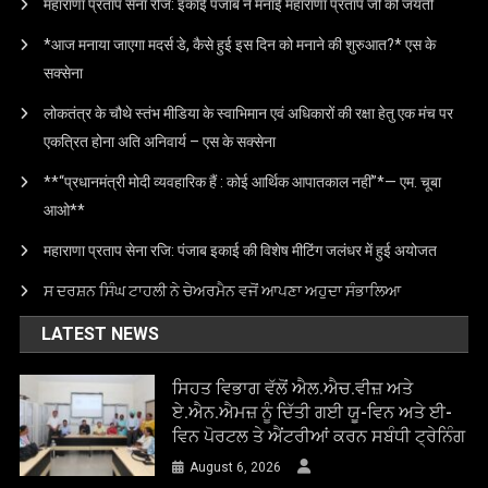
महाराणा प्रताप सेना रजि: इकाई पंजाब ने मनाई महाराणा प्रताप जी की जयंती
*आज मनाया जाएगा मदर्स डे, कैसे हुई इस दिन को मनाने की शुरुआत?* एस के
सक्सेना
लोकतंत्र के चौथे स्तंभ मीडिया के स्वाभिमान एवं अधिकारों की रक्षा हेतु एक मंच पर
एकत्रित होना अति अनिवार्य – एस के सक्सेना
**“प्रधानमंत्री मोदी व्यवहारिक हैं : कोई आर्थिक आपातकाल नहीं”*— एम. चूबा
आओ**
महाराणा प्रताप सेना रजि: पंजाब इकाई की विशेष मीटिंग जलंधर में हुई अयोजत
ਸ ਦਰਸ਼ਨ ਸਿੰਘ ਟਾਹਲੀ ਨੇ ਚੇਅਰਮੈਨ ਵਜੋਂ ਆਪਣਾ ਅਹੁਦਾ ਸੰਭਾਲਿਆ
LATEST NEWS
ਸਿਹਤ ਵਿਭਾਗ ਵੱਲੋਂ ਐਲ.ਐਚ.ਵੀਜ਼ ਅਤੇ
ਏ.ਐਨ.ਐਮਜ਼ ਨੂੰ ਦਿੱਤੀ ਗਈ ਯੂ-ਵਿਨ ਅਤੇ ਈ-
ਵਿਨ ਪੋਰਟਲ ਤੇ ਐਂਟਰੀਆਂ ਕਰਨ ਸਬੰਧੀ ਟ੍ਰੇਨਿੰਗ
August 6, 2026