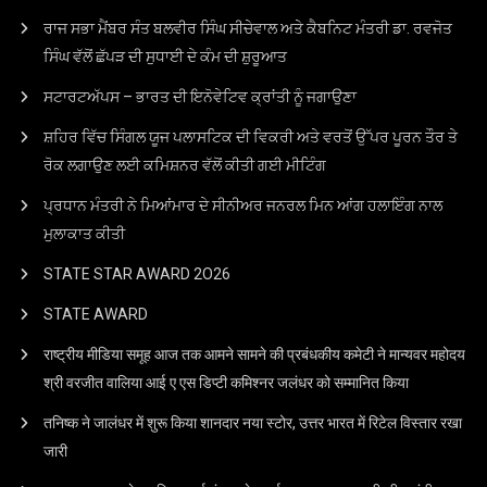
ਰਾਜ ਸਭਾ ਮੈਂਬਰ ਸੰਤ ਬਲਵੀਰ ਸਿੰਘ ਸੀਚੇਵਾਲ ਅਤੇ ਕੈਬਨਿਟ ਮੰਤਰੀ ਡਾ. ਰਵਜੋਤ
ਸਿੰਘ ਵੱਲੋਂ ਛੱਪੜ ਦੀ ਸੁਧਾਈ ਦੇ ਕੰਮ ਦੀ ਸ਼ੁਰੂਆਤ
ਸਟਾਰਟਅੱਪਸ – ਭਾਰਤ ਦੀ ਇਨੋਵੇਟਿਵ ਕ੍ਰਾਂਤੀ ਨੂੰ ਜਗਾਉਣਾ
ਸ਼ਹਿਰ ਵਿੱਚ ਸਿੰਗਲ ਯੂਜ ਪਲਾਸਟਿਕ ਦੀ ਵਿਕਰੀ ਅਤੇ ਵਰਤੋਂ ਉੱਪਰ ਪੂਰਨ ਤੌਰ ਤੇ
ਰੋਕ ਲਗਾਉਣ ਲਈ ਕਮਿਸ਼ਨਰ ਵੱਲੋਂ ਕੀਤੀ ਗਈ ਮੀਟਿੰਗ
ਪ੍ਰਧਾਨ ਮੰਤਰੀ ਨੇ ਮਿਆਂਮਾਰ ਦੇ ਸੀਨੀਅਰ ਜਨਰਲ ਮਿਨ ਆਂਗ ਹਲਾਇੰਗ ਨਾਲ
ਮੁਲਾਕਾਤ ਕੀਤੀ
STATE STAR AWARD 2O26
STATE AWARD
राष्ट्रीय मीडिया समूह आज तक आमने सामने की प्रबंधकीय कमेटी ने मान्यवर महोदय
श्री वरजीत वालिया आई ए एस डिप्टी कमिश्नर जलंधर को सम्मानित किया
तनिष्क ने जालंधर में शुरू किया शानदार नया स्टोर, उत्तर भारत में रिटेल विस्तार रखा
जारी