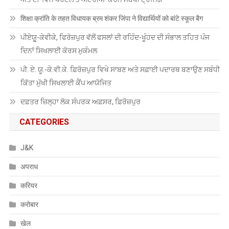
शिक्षा क्रांति के तहत विधायक ब्रम शंकर जिंपा ने विद्यार्थियों को बांटे स्कूल बैग
ਪੀਏਯੂੑ-ਕੇਵੀਕੇ, ਫਿਰੋਜ਼ਪੁਰ ਵੱਲੋਂ ਫਸਲਾਂ ਦੀ ਰਹਿੰਦ-ਖੂੰਹਦ ਦੀ ਸੰਭਾਲ ਤਹਿਤ ਪੰਜ
ਦਿਨਾਂ ਸਿਖਲਾਈ ਕੋਰਸ ਮੁਕੰਮਲ
ਪੀ. ਏ. ਯੂ.-ਕੇ.ਵੀ.ਕੇ. ਫ਼ਿਰੋਜ਼ਪੁਰ ਵਿਖੇ ਸਾਬਣ ਅਤੇ ਸਫ਼ਾਈ ਪਦਾਰਥ ਬਣਾਉਣ ਸਬੰਧੀ
ਕਿੱਤਾ ਮੁੱਖੀ ਸਿਖਲਾਈ ਕੈਂਪ ਆਯੋਜਿਤ
ਦਫ਼ਤਰ ਜ਼ਿਲ੍ਹਾ ਲੋਕ ਸੰਪਰਕ ਅਫ਼ਸਰ, ਫ਼ਿਰੋਜ਼ਪੁਰ
CATEGORIES
J&K
अपराध
करियर
करोबार
खेल