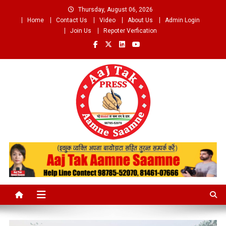
Skip
Thursday, August 06, 2026
to
Home
Contact Us
Video
About Us
Admin Login
content
Join Us
Repoter Verfication
Aaj Tak Aamne Saamne.com