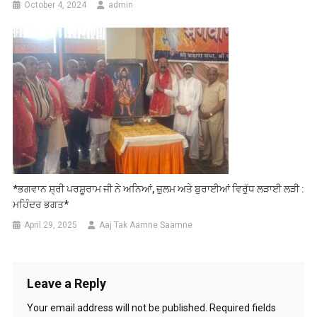
October 4, 2024
admin
*ਭਗਵਾਨ ਸ਼੍ਰੀ ਪਰਸ਼ੂਰਾਮ ਜੀ ਨੇ ਅਨਿਆਂ, ਜ਼ੁਲਮ ਅਤੇ ਬੁਰਾਈਆਂ ਵਿਰੁੱਧ ਲੜਾਈ ਲੜੀ :
ਮਹਿੰਦਰ ਭਗਤ*
April 29, 2025
Aaj Tak Aamne Saamne
Leave a Reply
Your email address will not be published.
Required fields