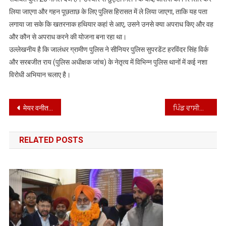
लिया जाएगा और गहन पूछताछ के लिए पुलिस हिरासत में ले लिया जाएगा, ताकि यह पता
लगाया जा सके कि खतरनाक हथियार कहां से आए, उसने उनसे क्या अपराध किए और वह
और कौन से अपराध करने की योजना बना रहा था।
उल्लेखनीय है कि जालंधर ग्रामीण पुलिस ने सीनियर पुलिस सुपरडेंट हरविंदर सिंह विर्क
और सरबजीत राय (पुलिस अधीक्षक जांच) के नेतृत्व में विभिन्न पुलिस थानों में कई नशा
विरोधी अभियान चलाए है।
Post
मेयर वनीत धीर, वरिष्ठ उपमहापौर बलबीर सिंह ढिल्लों और कमिश्नर गौतम जैन ने जालंधर बार एसोसिएशन का दौरा किया
ਪਿੰਡ ਵਾਸੀਆਂ ਦਾ ਨਸ਼ਾ ਮੁਕਤੀ ਮੁਹਿੰਮ ਵਿੱਚ ਸਾਥ ਮੰਗਿਆ
navigation
RELATED POSTS