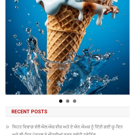
RECENT POSTS
ਸਿਹਤ ਵਿਭਾਗ ਵੱਲੋਂ ਐਲ.ਐਚ.ਵੀਜ਼ ਅਤੇ ਏ.ਐਨ.ਐਮਜ਼ ਨੂੰ ਦਿੱਤੀ ਗਈ ਯੂ-ਵਿਨ
ਅਤੇ ਈ-ਵਿਨ ਪੋਰਟਲ ਤੇ ਐਂਟਰੀਆਂ ਕਰਨ ਸਬੰਧੀ ਟ੍ਰੇਨਿੰਗ