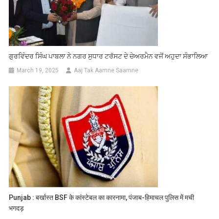
ਗੁਰਵਿੰਦਰ ਸਿੰਘ ਪਾਬਲਾ ਨੇ ਨਗਰ ਸੁਧਾਰ ਟਰੱਸਟ ਦੇ ਚੇਅਰਮੈਨ ਵਜੋਂ ਅਹੁਦਾ ਸੰਭਾਲਿਆ
March 19, 2025
Aaj Tak Aamne Saamne
Punjab : बर्खास्त BSF के कांस्टेबल का कारनामा, पंजाब-हिमाचल पुलिस में मची
भगदड़