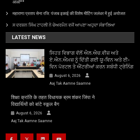
आओ**
महाराणा प्रताप सेना रजि: पंजाब इकाई की विशेष मीटिंग जलंधर में हुई अयोजत
ਸ ਦਰਸ਼ਨ ਸਿੰਘ ਟਾਹਲੀ ਨੇ ਚੇਅਰਮੈਨ ਵਜੋਂ ਆਪਣਾ ਅਹੁਦਾ ਸੰਭਾਲਿਆ
LATEST NEWS
ਸਿਹਤ ਵਿਭਾਗ ਵੱਲੋਂ ਐਲ.ਐਚ.ਵੀਜ਼ ਅਤੇ
ਏ.ਐਨ.ਐਮਜ਼ ਨੂੰ ਦਿੱਤੀ ਗਈ ਯੂ-ਵਿਨ ਅਤੇ ਈ-
ਵਿਨ ਪੋਰਟਲ ਤੇ ਐਂਟਰੀਆਂ ਕਰਨ ਸਬੰਧੀ ਟ੍ਰੇਨਿੰਗ
August 6, 2026
Aaj Tak Aamne Saamne
शिक्षा क्रांति के तहत विधायक ब्रम शंकर जिंपा ने
विद्यार्थियों को बांटे स्कूल बैग
August 6, 2026
Aaj Tak Aamne Saamne