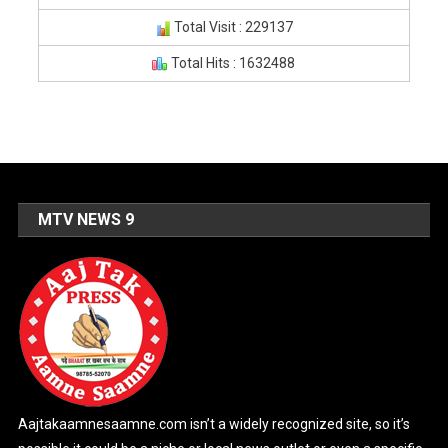
Total Visit : 229137
Total Hits : 1632488
MTV NEWS 9
Aajtakaamnesaamne.com isn’t a widely recognized site, so it’s