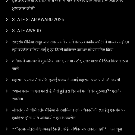
ਪ੍ਰਧਾਨ ਮੰਤਰੀ ਨੇ ਮਿਆਂਮਾਰ ਦੇ ਸੀਨੀਅਰ ਜਨਰਲ ਮਿਨ ਆਂਗ ਹਲਾਇੰਗ ਨਾਲ
ਮੁਲਾਕਾਤ ਕੀਤੀ
STATE STAR AWARD 2O26
STATE AWARD
राष्ट्रीय मीडिया समूह आज तक आमने सामने की प्रबंधकीय कमेटी ने मान्यवर महोदय
श्री वरजीत वालिया आई ए एस डिप्टी कमिश्नर जलंधर को सम्मानित किया
तनिष्क ने जालंधर में शुरू किया शानदार नया स्टोर, उत्तर भारत में रिटेल विस्तार रखा
जारी
महाराणा प्रताप सेना रजि: इकाई पंजाब ने मनाई महाराणा प्रताप जी की जयंती
*आज मनाया जाएगा मदर्स डे, कैसे हुई इस दिन को मनाने की शुरुआत?* एस के
सक्सेना
लोकतंत्र के चौथे स्तंभ मीडिया के स्वाभिमान एवं अधिकारों की रक्षा हेतु एक मंच पर
एकत्रित होना अति अनिवार्य – एस के सक्सेना
**“प्रधानमंत्री मोदी व्यवहारिक हैं : कोई आर्थिक आपातकाल नहीं”*— एम. चूबा