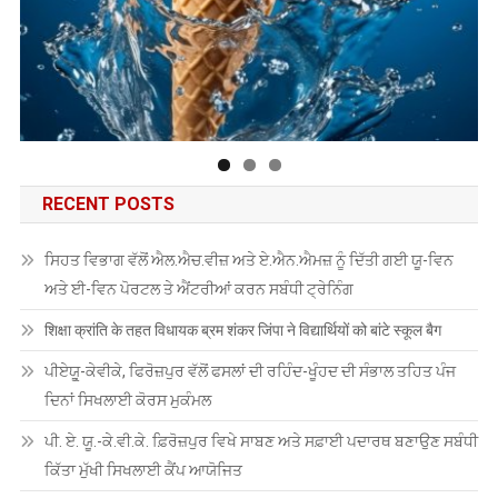
RECENT POSTS
ਸਿਹਤ ਵਿਭਾਗ ਵੱਲੋਂ ਐਲ.ਐਚ.ਵੀਜ਼ ਅਤੇ ਏ.ਐਨ.ਐਮਜ਼ ਨੂੰ ਦਿੱਤੀ ਗਈ ਯੂ-ਵਿਨ
ਅਤੇ ਈ-ਵਿਨ ਪੋਰਟਲ ਤੇ ਐਂਟਰੀਆਂ ਕਰਨ ਸਬੰਧੀ ਟ੍ਰੇਨਿੰਗ
शिक्षा क्रांति के तहत विधायक ब्रम शंकर जिंपा ने विद्यार्थियों को बांटे स्कूल बैग
ਪੀਏਯੂੑ-ਕੇਵੀਕੇ, ਫਿਰੋਜ਼ਪੁਰ ਵੱਲੋਂ ਫਸਲਾਂ ਦੀ ਰਹਿੰਦ-ਖੂੰਹਦ ਦੀ ਸੰਭਾਲ ਤਹਿਤ ਪੰਜ
ਦਿਨਾਂ ਸਿਖਲਾਈ ਕੋਰਸ ਮੁਕੰਮਲ
ਪੀ. ਏ. ਯੂ.-ਕੇ.ਵੀ.ਕੇ. ਫ਼ਿਰੋਜ਼ਪੁਰ ਵਿਖੇ ਸਾਬਣ ਅਤੇ ਸਫ਼ਾਈ ਪਦਾਰਥ ਬਣਾਉਣ ਸਬੰਧੀ
ਕਿੱਤਾ ਮੁੱਖੀ ਸਿਖਲਾਈ ਕੈਂਪ ਆਯੋਜਿਤ