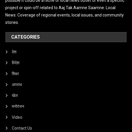
possible it could be a niche or local news outlet or even a specific
project or spin-off related to Aaj Tak Aamne Saamne. Local
News: Coverage of regional events, local issues, and community
stories.
CATEGORIES
देश
विदेश
शिक्षा
अपराध
खेल
मनोरंजन
Video
Contact Us