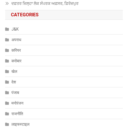
ਦਫ਼ਤਰ ਜ਼ਿਲ੍ਹਾ ਲੋਕ ਸੰਪਰਕ ਅਫ਼ਸਰ, ਫ਼ਿਰੋਜ਼ਪੁਰ
CATEGORIES
J&K
अपराध
करियर
करोबार
खेल
देश
पंजाब
मनोरंजन
राजनीति
लाइफस्टाइल