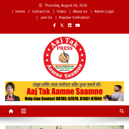
Skip
Thursday, August 06, 2026
to
Home
Contact Us
Video
About Us
Admin Login
content
Join Us
Repoter Verfication
Aaj Tak Aamne Saamne.com