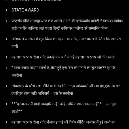
STATE AWARD
राष्ट्रीय मीडिया समूह आज तक आमने सामने की प्रबंधकीय कमेटी ने मान्यवर महोदय
श्री वरजीत वालिया आई ए एस डिप्टी कमिश्नर जलंधर को सम्मानित किया
तनिष्क ने जालंधर में शुरू किया शानदार नया स्टोर, उत्तर भारत में रिटेल विस्तार रखा
जारी
महाराणा प्रताप सेना रजि: इकाई पंजाब ने मनाई महाराणा प्रताप जी की जयंती
*आज मनाया जाएगा मदर्स डे, कैसे हुई इस दिन को मनाने की शुरुआत?* एस के
सक्सेना
लोकतंत्र के चौथे स्तंभ मीडिया के स्वाभिमान एवं अधिकारों की रक्षा हेतु एक मंच पर
एकत्रित होना अति अनिवार्य – एस के सक्सेना
**“प्रधानमंत्री मोदी व्यवहारिक हैं : कोई आर्थिक आपातकाल नहीं”*— एम. चूबा
आओ**
महाराणा प्रताप सेना रजि: पंजाब इकाई की विशेष मीटिंग जलंधर में हुई अयोजत