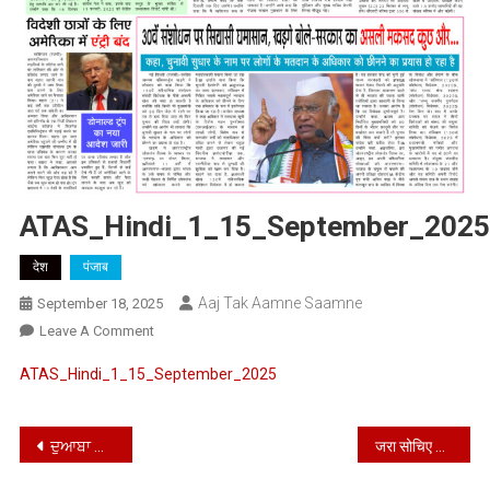
ATAS_Hindi_1_15_September_2025
देश
पंजाब
Aaj Tak Aamne Saamne
September 18, 2025
On
Leave A Comment
ATAS_Hindi_1_15_September_2025
ATAS_Hindi_1_15_September_2025
Post
ਦੁਆਬਾ ਖਾਲਸਾ ਸੈਂਟਰ ਦੇ ਖਿਡਾਰੀਆਂ ਨੇ ਬਹੁਤ ਵਧੀਆ ਖੇਡ ਦਾ ਪ੍ਰਦਰਸ਼ਨ ਕੀਤਾ
जरा सोचिए = क्या जनता का स्वार्थ या ::::::::::?
navigation