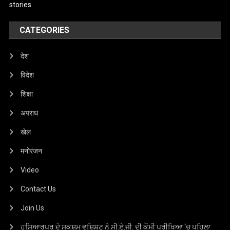
stories.
CATEGORIES
देश
विदेश
शिक्षा
अपराध
खेल
मनोरंजन
Video
Contact Us
Join Us
ਹੁਸ਼ਿਆਰਪੁਰ ਦੇ ਸਕਸ਼ਮ ਵਸ਼ਿਸ਼ਟ ਨੇ ਸੀ.ਏ.ਜੀ. ਦੀ ਕੌਮੀ ਪ੍ਰੀਖਿਆ ‘ਚ ਪਹਿਲਾ