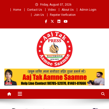
Skip
Friday, August 07, 2026
to
Home
Contact Us
Video
About Us
Admin Login
content
Join Us
Repoter Verfication
Aaj Tak Aamne Saamne.com