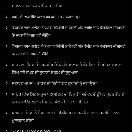
ਸਥਾਨ ਹਾਸਲ ਕਰ ਇਤਿਹਾਸ ਰਚਿਆ
बदले की राजनीति करना बंद करे मान सरकार : चुग
विधायक रमन अरोड़ा ने रंधावा कॉलोनी लाधेवाली और रंजीत नगर वेलफेयर सोसायटी
के सदस्यों के साथ की मीटिंग
विधायक रमन अरोड़ा ने रंधावा कॉलोनी लाधेवाली और रंजीत नगर वेलफेयर सोसायटी
के सदस्यों के साथ की मीटिंग
ਰਾਜ ਸਭਾ ਮੈਂਬਰ ਸੰਤ ਬਲਵੀਰ ਸਿੰਘ ਸੀਚੇਵਾਲ ਅਤੇ ਕੈਬਨਿਟ ਮੰਤਰੀ ਡਾ. ਰਵਜੋਤ
ਸਿੰਘ ਵੱਲੋਂ ਛੱਪੜ ਦੀ ਸੁਧਾਈ ਦੇ ਕੰਮ ਦੀ ਸ਼ੁਰੂਆਤ
ਸਟਾਰਟਅੱਪਸ – ਭਾਰਤ ਦੀ ਇਨੋਵੇਟਿਵ ਕ੍ਰਾਂਤੀ ਨੂੰ ਜਗਾਉਣਾ
ਸ਼ਹਿਰ ਵਿੱਚ ਸਿੰਗਲ ਯੂਜ ਪਲਾਸਟਿਕ ਦੀ ਵਿਕਰੀ ਅਤੇ ਵਰਤੋਂ ਉੱਪਰ ਪੂਰਨ ਤੌਰ ਤੇ
ਰੋਕ ਲਗਾਉਣ ਲਈ ਕਮਿਸ਼ਨਰ ਵੱਲੋਂ ਕੀਤੀ ਗਈ ਮੀਟਿੰਗ
ਪ੍ਰਧਾਨ ਮੰਤਰੀ ਨੇ ਮਿਆਂਮਾਰ ਦੇ ਸੀਨੀਅਰ ਜਨਰਲ ਮਿਨ ਆਂਗ ਹਲਾਇੰਗ ਨਾਲ
ਮੁਲਾਕਾਤ ਕੀਤੀ
STATE STAR AWARD 2O26