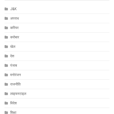
J&K
अपराध
करियर
करोबार
खेल
देश
पंजाब
मनोरंजन
राजनीति
लाइफस्टाइल
विदेश
शिक्षा