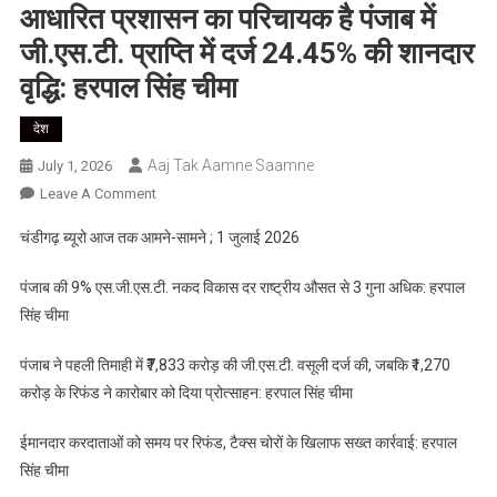
आधारित प्रशासन का परिचायक है पंजाब में
जी.एस.टी. प्राप्ति में दर्ज 24.45% की शानदार
वृद्धि: हरपाल सिंह चीमा
देश
Aaj Tak Aamne Saamne
July 1, 2026
On
Leave A Comment
करदाताओं
चंडीगढ़ ब्यूरो आज तक आमने-सामने ; 1 जुलाई 2026
के
विश्वास
पंजाब की 9% एस.जी.एस.टी. नकद विकास दर राष्ट्रीय औसत से 3 गुना अधिक: हरपाल
और
सिंह चीमा
प्रौद्योगिकी-
आधारित
पंजाब ने पहली तिमाही में ₹7,833 करोड़ की जी.एस.टी. वसूली दर्ज की, जबकि ₹1,270
प्रशासन
करोड़ के रिफंड ने कारोबार को दिया प्रोत्साहन: हरपाल सिंह चीमा
का
परिचायक
ईमानदार करदाताओं को समय पर रिफंड, टैक्स चोरों के खिलाफ सख्त कार्रवाई: हरपाल
है
सिंह चीमा
पंजाब