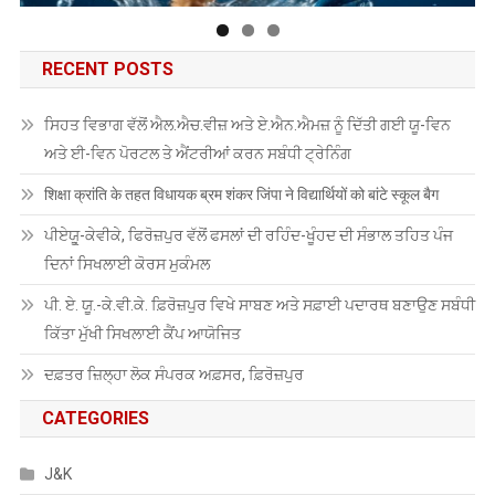
RECENT POSTS
ਸਿਹਤ ਵਿਭਾਗ ਵੱਲੋਂ ਐਲ.ਐਚ.ਵੀਜ਼ ਅਤੇ ਏ.ਐਨ.ਐਮਜ਼ ਨੂੰ ਦਿੱਤੀ ਗਈ ਯੂ-ਵਿਨ
ਅਤੇ ਈ-ਵਿਨ ਪੋਰਟਲ ਤੇ ਐਂਟਰੀਆਂ ਕਰਨ ਸਬੰਧੀ ਟ੍ਰੇਨਿੰਗ
शिक्षा क्रांति के तहत विधायक ब्रम शंकर जिंपा ने विद्यार्थियों को बांटे स्कूल बैग
ਪੀਏਯੂੑ-ਕੇਵੀਕੇ, ਫਿਰੋਜ਼ਪੁਰ ਵੱਲੋਂ ਫਸਲਾਂ ਦੀ ਰਹਿੰਦ-ਖੂੰਹਦ ਦੀ ਸੰਭਾਲ ਤਹਿਤ ਪੰਜ
ਦਿਨਾਂ ਸਿਖਲਾਈ ਕੋਰਸ ਮੁਕੰਮਲ
ਪੀ. ਏ. ਯੂ.-ਕੇ.ਵੀ.ਕੇ. ਫ਼ਿਰੋਜ਼ਪੁਰ ਵਿਖੇ ਸਾਬਣ ਅਤੇ ਸਫ਼ਾਈ ਪਦਾਰਥ ਬਣਾਉਣ ਸਬੰਧੀ
ਕਿੱਤਾ ਮੁੱਖੀ ਸਿਖਲਾਈ ਕੈਂਪ ਆਯੋਜਿਤ
ਦਫ਼ਤਰ ਜ਼ਿਲ੍ਹਾ ਲੋਕ ਸੰਪਰਕ ਅਫ਼ਸਰ, ਫ਼ਿਰੋਜ਼ਪੁਰ
CATEGORIES
J&K