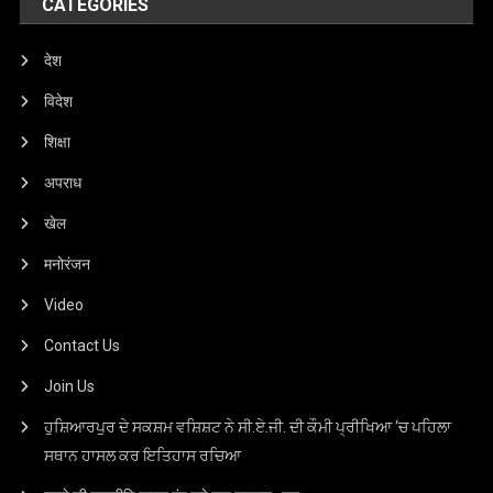
CATEGORIES
देश
विदेश
शिक्षा
अपराध
खेल
मनोरंजन
Video
Contact Us
Join Us
ਹੁਸ਼ਿਆਰਪੁਰ ਦੇ ਸਕਸ਼ਮ ਵਸ਼ਿਸ਼ਟ ਨੇ ਸੀ.ਏ.ਜੀ. ਦੀ ਕੌਮੀ ਪ੍ਰੀਖਿਆ ‘ਚ ਪਹਿਲਾ
ਸਥਾਨ ਹਾਸਲ ਕਰ ਇਤਿਹਾਸ ਰਚਿਆ