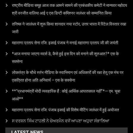
राष्ट्रीय मीडिया समूह आज तक आमने सामने की प्रबंधकीय कमेटी ने मान्यवर महोदय
श्री वरजीत वालिया आई ए एस डिप्टी कमिश्नर जलंधर को सम्मानित किया
तनिष्क ने जालंधर में शुरू किया शानदार नया स्टोर, उत्तर भारत में रिटेल विस्तार रखा
जारी
महाराणा प्रताप सेना रजि: इकाई पंजाब ने मनाई महाराणा प्रताप जी की जयंती
*आज मनाया जाएगा मदर्स डे, कैसे हुई इस दिन को मनाने की शुरुआत?* एस के
सक्सेना
लोकतंत्र के चौथे स्तंभ मीडिया के स्वाभिमान एवं अधिकारों की रक्षा हेतु एक मंच पर
एकत्रित होना अति अनिवार्य – एस के सक्सेना
**“प्रधानमंत्री मोदी व्यवहारिक हैं : कोई आर्थिक आपातकाल नहीं”*— एम. चूबा
आओ**
महाराणा प्रताप सेना रजि: पंजाब इकाई की विशेष मीटिंग जलंधर में हुई अयोजत
ਸ ਦਰਸ਼ਨ ਸਿੰਘ ਟਾਹਲੀ ਨੇ ਚੇਅਰਮੈਨ ਵਜੋਂ ਆਪਣਾ ਅਹੁਦਾ ਸੰਭਾਲਿਆ
LATEST NEWS