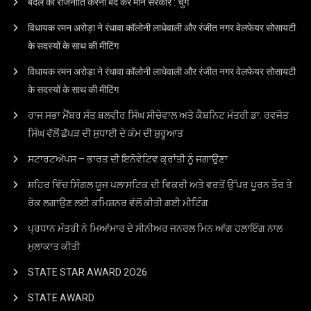
बदले की राजनीति करना बंद करे मान सरकार : चुग
विधायक रमन अरोड़ा ने रंधावा कॉलोनी लाधेवाली और रंजीत नगर वेलफेयर सोसायटी
के सदस्यों के साथ की मीटिंग
विधायक रमन अरोड़ा ने रंधावा कॉलोनी लाधेवाली और रंजीत नगर वेलफेयर सोसायटी
के सदस्यों के साथ की मीटिंग
ਰਾਜ ਸਭਾ ਮੈਂਬਰ ਸੰਤ ਬਲਵੀਰ ਸਿੰਘ ਸੀਚੇਵਾਲ ਅਤੇ ਕੈਬਨਿਟ ਮੰਤਰੀ ਡਾ. ਰਵਜੋਤ
ਸਿੰਘ ਵੱਲੋਂ ਛੱਪੜ ਦੀ ਸੁਧਾਈ ਦੇ ਕੰਮ ਦੀ ਸ਼ੁਰੂਆਤ
ਸਟਾਰਟਅੱਪਸ – ਭਾਰਤ ਦੀ ਇਨੋਵੇਟਿਵ ਕ੍ਰਾਂਤੀ ਨੂੰ ਜਗਾਉਣਾ
ਸ਼ਹਿਰ ਵਿੱਚ ਸਿੰਗਲ ਯੂਜ ਪਲਾਸਟਿਕ ਦੀ ਵਿਕਰੀ ਅਤੇ ਵਰਤੋਂ ਉੱਪਰ ਪੂਰਨ ਤੌਰ ਤੇ
ਰੋਕ ਲਗਾਉਣ ਲਈ ਕਮਿਸ਼ਨਰ ਵੱਲੋਂ ਕੀਤੀ ਗਈ ਮੀਟਿੰਗ
ਪ੍ਰਧਾਨ ਮੰਤਰੀ ਨੇ ਮਿਆਂਮਾਰ ਦੇ ਸੀਨੀਅਰ ਜਨਰਲ ਮਿਨ ਆਂਗ ਹਲਾਇੰਗ ਨਾਲ
ਮੁਲਾਕਾਤ ਕੀਤੀ
STATE STAR AWARD 2O26
STATE AWARD