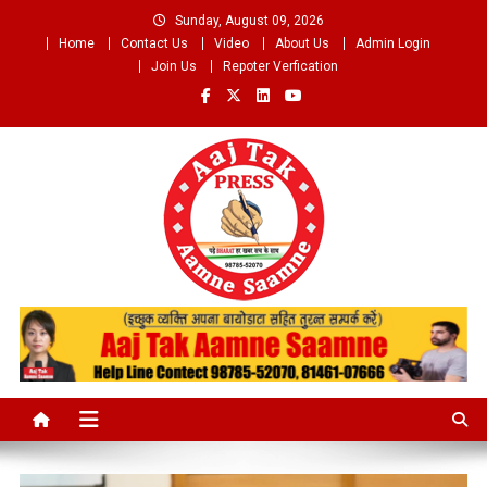
Skip
Sunday, August 09, 2026
to
Home
Contact Us
Video
About Us
Admin Login
content
Join Us
Repoter Verfication
Aaj Tak Aamne Saamne.com