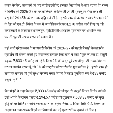
में
पंजाब के वित्त, आबकारी एवं कर मंत्री एडवोकेट हरपाल सिंह चीमा ने आज बताया कि राज्य
जी.एस.टी.
ने वित्तीय वर्ष 2026-27 की पहली तिमाही के लिए जी.एस.टी. (वस्तु एवं सेवा कर) की
प्राप्ति
वसूली में 24.45% की शानदार वृद्धि दर्ज की है। इसके साथ ही कारोबार को प्रोत्साहन देने
में
दर्ज
के लिए जी.एस.टी. रिफंड के रूप में रणनीतिक तौर पर ₹1,270 करोड़ जारी किए गए, जो
24.45%
करदाताओं के विश्वास तथा मजबूत, प्रौद्योगिकी-आधारित प्रशासन पर आधारित एक
की
फलती-फूलती अर्थव्यवस्था को दर्शाता है।
शानदार
वृद्धि:
यहाँ जारी प्रेस बयान के माध्यम से वित्तीय वर्ष 2026-27 की पहली तिमाही के बेहतरीन
हरपाल
प्रदर्शन की घोषणा करते हुए वित्त मंत्री हरपाल सिंह चीमा ने कहा, “कुल जी.एस.टी. वसूली
सिंह
बढ़कर ₹7,833.45 करोड़ हो गई है, जिसे 9% की अभूतपूर्व एस.जी.एस.टी. नकद विकास
चीमा
दर का समर्थन प्राप्त है, जो 3% की राष्ट्रीय औसत से तीन गुना अधिक है। इसके साथ ही
राज्य के राजस्व की पूर्ण सुरक्षा के लिए सख्त नियमों के तहत जुर्माने के रूप में ₹633 करोड़
वसूले गए हैं।”
वित्त मंत्री ने कहा कि कुल ₹7,833.45 करोड़ की जी.एस.टी. वसूली पिछले वित्तीय वर्ष की
इसी अवधि के दौरान प्राप्त ₹6,294.57 करोड़ की तुलना में ₹1,538.88 करोड़ की कुल
वृद्धि को दर्शाती है। उन्होंने इस सफलता का श्रेय निरंतर आर्थिक गतिविधियों, बेहतर कर
अनुपालन तथा आबकारी एवं कर विभाग में चल रहे प्रशासनिक सुधारों को दिया।