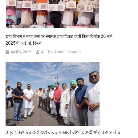
डाक विभाग ने माता कर्मा पर स्मारक डाक टिकट जारी किया दिनांक 26 मार्च
2025 पी.आई.बी. दिल्ली
April 5, 2025
Aaj Tak Aamne Saamne
ਹੜ੍ਹ ਪ੍ਰਭਾਵਿਤ ਲੋਕਾਂ ਲਈ ਰਾਹਤ ਸਮਗਰੀ ਦੀਆਂ ਟਰਾਲੀਆਂ ਨੂੰ ਰਵਾਨਾ ਕੀਤਾ