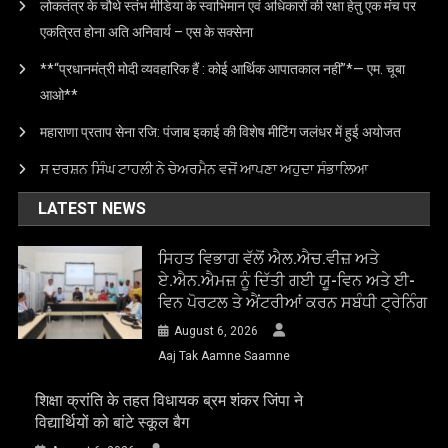
लोकतंत्र के चौथे स्तंभ मीडिया के स्वाभिमान एवं अधिकारों की रक्षा हेतु एक मंच पर
एकत्रित होना अति अनिवार्य – एस के सक्सेना
**“प्रधानमंत्री मोदी व्यवहारिक हैं : कोई आर्थिक आपातकाल नहीं”*— एम. चूबा
आओ**
महाराणा प्रताप सेना रजि: पंजाब इकाई की विशेष मीटिंग जलंधर में हुई अयोजत
ਸ ਦਰਸ਼ਨ ਸਿੰਘ ਟਾਹਲੀ ਨੇ ਚੇਅਰਮੈਨ ਵਜੋਂ ਆਪਣਾ ਅਹੁਦਾ ਸੰਭਾਲਿਆ
LATEST NEWS
ਸਿਹਤ ਵਿਭਾਗ ਵੱਲੋਂ ਐਲ.ਐਚ.ਵੀਜ਼ ਅਤੇ
ਏ.ਐਨ.ਐਮਜ਼ ਨੂੰ ਦਿੱਤੀ ਗਈ ਯੂ-ਵਿਨ ਅਤੇ ਈ-
ਵਿਨ ਪੋਰਟਲ ਤੇ ਐਂਟਰੀਆਂ ਕਰਨ ਸਬੰਧੀ ਟ੍ਰੇਨਿੰਗ
August 6, 2026
Aaj Tak Aamne Saamne
शिक्षा क्रांति के तहत विधायक ब्रम शंकर जिंपा ने
विद्यार्थियों को बांटे स्कूल बैग