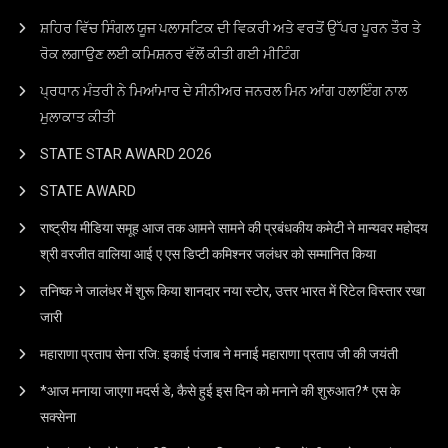
ਸ਼ਹਿਰ ਵਿੱਚ ਸਿੰਗਲ ਯੂਜ ਪਲਾਸਟਿਕ ਦੀ ਵਿਕਰੀ ਅਤੇ ਵਰਤੋਂ ਉੱਪਰ ਪੂਰਨ ਤੌਰ ਤੇ
ਰੋਕ ਲਗਾਉਣ ਲਈ ਕਮਿਸ਼ਨਰ ਵੱਲੋਂ ਕੀਤੀ ਗਈ ਮੀਟਿੰਗ
ਪ੍ਰਧਾਨ ਮੰਤਰੀ ਨੇ ਮਿਆਂਮਾਰ ਦੇ ਸੀਨੀਅਰ ਜਨਰਲ ਮਿਨ ਆਂਗ ਹਲਾਇੰਗ ਨਾਲ
ਮੁਲਾਕਾਤ ਕੀਤੀ
STATE STAR AWARD 2O26
STATE AWARD
राष्ट्रीय मीडिया समूह आज तक आमने सामने की प्रबंधकीय कमेटी ने मान्यवर महोदय
श्री वरजीत वालिया आई ए एस डिप्टी कमिश्नर जलंधर को सम्मानित किया
तनिष्क ने जालंधर में शुरू किया शानदार नया स्टोर, उत्तर भारत में रिटेल विस्तार रखा
जारी
महाराणा प्रताप सेना रजि: इकाई पंजाब ने मनाई महाराणा प्रताप जी की जयंती
*आज मनाया जाएगा मदर्स डे, कैसे हुई इस दिन को मनाने की शुरुआत?* एस के
सक्सेना