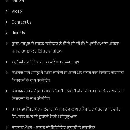
मनोरंजन
Video
Contact Us
Join Us
ਹੁਸ਼ਿਆਰਪੁਰ ਦੇ ਸਕਸ਼ਮ ਵਸ਼ਿਸ਼ਟ ਨੇ ਸੀ.ਏ.ਜੀ. ਦੀ ਕੌਮੀ ਪ੍ਰੀਖਿਆ ‘ਚ ਪਹਿਲਾ
ਸਥਾਨ ਹਾਸਲ ਕਰ ਇਤਿਹਾਸ ਰਚਿਆ
बदले की राजनीति करना बंद करे मान सरकार : चुग
विधायक रमन अरोड़ा ने रंधावा कॉलोनी लाधेवाली और रंजीत नगर वेलफेयर सोसायटी
के सदस्यों के साथ की मीटिंग
विधायक रमन अरोड़ा ने रंधावा कॉलोनी लाधेवाली और रंजीत नगर वेलफेयर सोसायटी
के सदस्यों के साथ की मीटिंग
ਰਾਜ ਸਭਾ ਮੈਂਬਰ ਸੰਤ ਬਲਵੀਰ ਸਿੰਘ ਸੀਚੇਵਾਲ ਅਤੇ ਕੈਬਨਿਟ ਮੰਤਰੀ ਡਾ. ਰਵਜੋਤ
ਸਿੰਘ ਵੱਲੋਂ ਛੱਪੜ ਦੀ ਸੁਧਾਈ ਦੇ ਕੰਮ ਦੀ ਸ਼ੁਰੂਆਤ
ਸਟਾਰਟਅੱਪਸ – ਭਾਰਤ ਦੀ ਇਨੋਵੇਟਿਵ ਕ੍ਰਾਂਤੀ ਨੂੰ ਜਗਾਉਣਾ