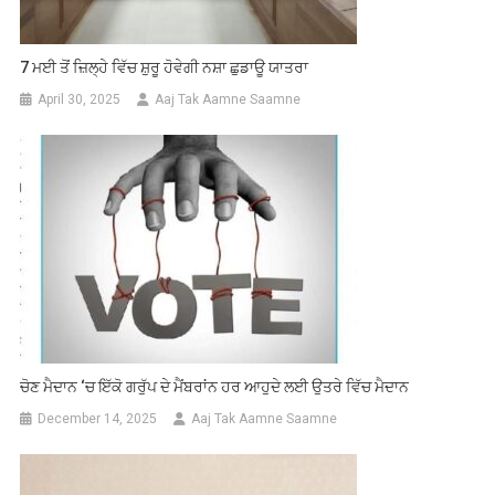
7 ਮਈ ਤੋਂ ਜ਼ਿਲ੍ਹੇ ਵਿੱਚ ਸ਼ੁਰੂ ਹੋਵੇਗੀ ਨਸ਼ਾ ਛੁਡਾਊ ਯਾਤਰਾ
April 30, 2025
Aaj Tak Aamne Saamne
ਚੋਣ ਮੈਦਾਨ ‘ਚ ਇੱਕੋ ਗਰੁੱਪ ਦੇ ਮੈਂਬਰਾਂਨ ਹਰ ਆਹੁਦੇ ਲਈ ਉਤਰੇ ਵਿੱਚ ਮੈਦਾਨ
December 14, 2025
Aaj Tak Aamne Saamne