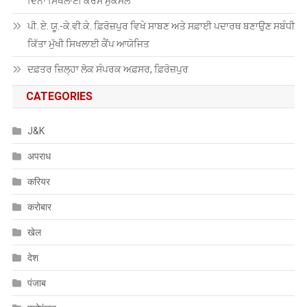
ਦਿਨਾਂ ਸਿਖਲਾਈ ਕੋਰਸ ਮੁਕੰਮਲ
ਪੀ. ਏ. ਯੂ.-ਕੇ.ਵੀ.ਕੇ. ਫ਼ਿਰੋਜ਼ਪੁਰ ਵਿਖੇ ਸਾਬਣ ਅਤੇ ਸਫ਼ਾਈ ਪਦਾਰਥ ਬਣਾਉਣ ਸਬੰਧੀ
ਕਿੱਤਾ ਮੁੱਖੀ ਸਿਖਲਾਈ ਕੈਂਪ ਆਯੋਜਿਤ
ਦਫ਼ਤਰ ਜ਼ਿਲ੍ਹਾ ਲੋਕ ਸੰਪਰਕ ਅਫ਼ਸਰ, ਫ਼ਿਰੋਜ਼ਪੁਰ
CATEGORIES
J&K
अपराध
करियर
करोबार
खेल
देश
पंजाब