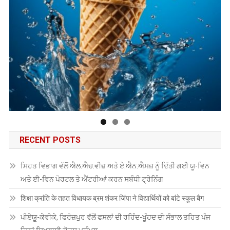
RECENT POSTS
ਸਿਹਤ ਵਿਭਾਗ ਵੱਲੋਂ ਐਲ.ਐਚ.ਵੀਜ਼ ਅਤੇ ਏ.ਐਨ.ਐਮਜ਼ ਨੂੰ ਦਿੱਤੀ ਗਈ ਯੂ-ਵਿਨ
ਅਤੇ ਈ-ਵਿਨ ਪੋਰਟਲ ਤੇ ਐਂਟਰੀਆਂ ਕਰਨ ਸਬੰਧੀ ਟ੍ਰੇਨਿੰਗ
शिक्षा क्रांति के तहत विधायक ब्रम शंकर जिंपा ने विद्यार्थियों को बांटे स्कूल बैग
ਪੀਏਯੂੑ-ਕੇਵੀਕੇ, ਫਿਰੋਜ਼ਪੁਰ ਵੱਲੋਂ ਫਸਲਾਂ ਦੀ ਰਹਿੰਦ-ਖੂੰਹਦ ਦੀ ਸੰਭਾਲ ਤਹਿਤ ਪੰਜ