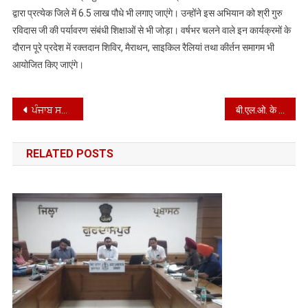
द्वारा प्रत्येक जिले में 6.5 लाख पौधे भी लगाए जाएंगे। उन्होंने इस अभियान को श्री गुरु
रविदास जी की पर्यावरण संबंधी शिक्षाओं से भी जोड़ा। वर्षभर चलने वाले इन कार्यक्रमों के
दौरान पूरे प्रदेश में रक्तदान शिविर, मैराथन, साइकिल रैलियां तथा कीर्तन समागम भी
आयोजित किए जाएंगे।
Post
ਪੰਜਾਬ ਸਰਕਾਰ ਵਲੋਂ ਪਿੰਡ-ਪਿੰਡ ਗੁਰੂ ਜੀ ਦੀਆਂ ਸਿਖਿਆਵਾਂ ’ਤੇ ਆਧਾਰਤ ਦਸਤਾਵੇਜ਼ੀ ਦਿਖਾਈ ਜਾਵੇਗੀ : ਡਾ. ਇਸ਼ਾਂਕ ਕੁਮਾਰ
बी.एल.ओ. के साथ किसी भी प्रकार का दुर्व्यवहार बर्दाश्त नहीं किया जाएगा: सीईओ अनिंदिता मित्रा
navigation
RELATED POSTS