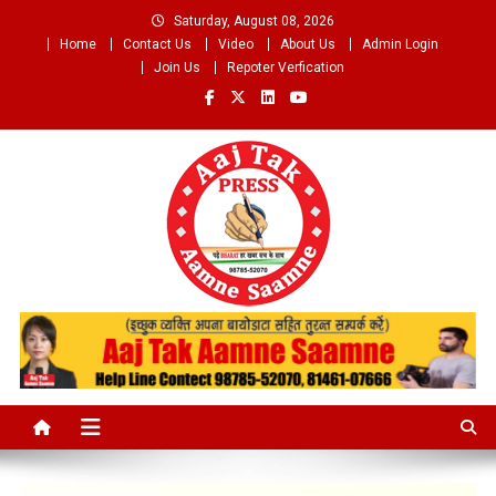
Skip
Saturday, August 08, 2026
to
Home
Contact Us
Video
About Us
Admin Login
content
Join Us
Repoter Verfication
Aaj Tak Aamne Saamne.com