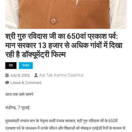
श्री गुरु रविदास जी का 650वां प्रकाश पर्व:
मान सरकार 13 हजार से अधिक गांवों में दिखा
रही है डॉक्यूमेंट्री फिल्म
देश
पंजाब
Aaj Tak Aamne Saamne
July 8, 2026
On
Leave A Comment
श्री
आज तक आमे सामने
गुरु
रविदास
चंडीगढ़, 7 जुलाई:
जी
का
मुख्यमंत्री भगवंत मान के नेतृत्व वाली पंजाब सरकार, श्री गुरु रविदास जी के 650वें
650वां
प्रकाश पर्व के उपलक्ष्य में उनके जीवन और शिक्षाओं को मोबाइल एलईडी वैनों के माध्यम से
प्रकाश