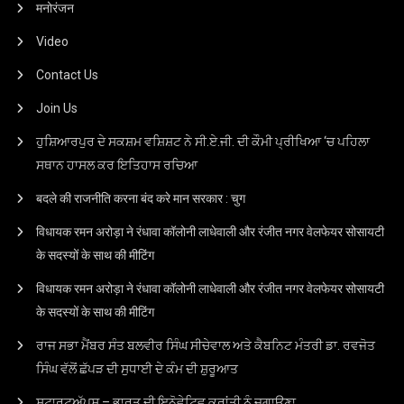
मनोरंजन
Video
Contact Us
Join Us
ਹੁਸ਼ਿਆਰਪੁਰ ਦੇ ਸਕਸ਼ਮ ਵਸ਼ਿਸ਼ਟ ਨੇ ਸੀ.ਏ.ਜੀ. ਦੀ ਕੌਮੀ ਪ੍ਰੀਖਿਆ ‘ਚ ਪਹਿਲਾ
ਸਥਾਨ ਹਾਸਲ ਕਰ ਇਤਿਹਾਸ ਰਚਿਆ
बदले की राजनीति करना बंद करे मान सरकार : चुग
विधायक रमन अरोड़ा ने रंधावा कॉलोनी लाधेवाली और रंजीत नगर वेलफेयर सोसायटी
के सदस्यों के साथ की मीटिंग
विधायक रमन अरोड़ा ने रंधावा कॉलोनी लाधेवाली और रंजीत नगर वेलफेयर सोसायटी
के सदस्यों के साथ की मीटिंग
ਰਾਜ ਸਭਾ ਮੈਂਬਰ ਸੰਤ ਬਲਵੀਰ ਸਿੰਘ ਸੀਚੇਵਾਲ ਅਤੇ ਕੈਬਨਿਟ ਮੰਤਰੀ ਡਾ. ਰਵਜੋਤ
ਸਿੰਘ ਵੱਲੋਂ ਛੱਪੜ ਦੀ ਸੁਧਾਈ ਦੇ ਕੰਮ ਦੀ ਸ਼ੁਰੂਆਤ
ਸਟਾਰਟਅੱਪਸ – ਭਾਰਤ ਦੀ ਇਨੋਵੇਟਿਵ ਕ੍ਰਾਂਤੀ ਨੂੰ ਜਗਾਉਣਾ