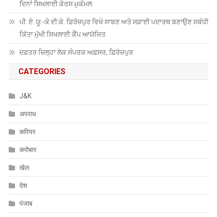
ਦਿਨਾਂ ਸਿਖਲਾਈ ਕੋਰਸ ਮੁਕੰਮਲ
ਪੀ. ਏ. ਯੂ.-ਕੇ.ਵੀ.ਕੇ. ਫ਼ਿਰੋਜ਼ਪੁਰ ਵਿਖੇ ਸਾਬਣ ਅਤੇ ਸਫ਼ਾਈ ਪਦਾਰਥ ਬਣਾਉਣ ਸਬੰਧੀ
ਕਿੱਤਾ ਮੁੱਖੀ ਸਿਖਲਾਈ ਕੈਂਪ ਆਯੋਜਿਤ
ਦਫ਼ਤਰ ਜ਼ਿਲ੍ਹਾ ਲੋਕ ਸੰਪਰਕ ਅਫ਼ਸਰ, ਫ਼ਿਰੋਜ਼ਪੁਰ
CATEGORIES
J&K
अपराध
करियर
करोबार
खेल
देश
पंजाब