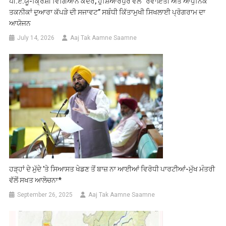
ਪੀ.ਏ.ਯੂ-ਕ੍ਰਿਸ਼ੀ ਵਿਗਿਆਨ ਕੇਂਦਰ, ਹੁਸ਼ਿਆਰਪੁਰ ਵੱਲੋਂ “ਰਵਾਇਤੀ ਅਤੇ ਆਧੁਨਿਕ
ਤਕਨੀਕਾਂ ਦੁਆਰਾ ਕੱਪੜੇ ਦੀ ਸਜਾਵਟ” ਸਬੰਧੀ ਕਿੱਤਾਮੁਖੀ ਸਿਖਲਾਈ ਪ੍ਰੋਗਰਾਮ ਦਾ
ਆਯੋਜਨ
July 14, 2026
Aaj Tak Aamne Saamne
ਹੜ੍ਹਾਂ ਦੇ ਮੁੱਦੇ ’ਤੇ ਸਿਆਸਤ ਖੇਡਣ ਤੋਂ ਬਾਜ਼ ਨਾ ਆਈਆਂ ਵਿਰੋਧੀ ਪਾਰਟੀਆਂ-ਮੁੱਖ ਮੰਤਰੀ
ਵੱਲੋਂ ਸਖਤ ਆਲੋਚਨਾ*
September 26, 2025
Aaj Tak Aamne Saamne