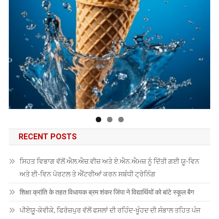
RECENT POSTS
ਸਿਹਤ ਵਿਭਾਗ ਵੱਲੋਂ ਐਲ.ਐਚ.ਵੀਜ਼ ਅਤੇ ਏ.ਐਨ.ਐਮਜ਼ ਨੂੰ ਦਿੱਤੀ ਗਈ ਯੂ-ਵਿਨ
ਅਤੇ ਈ-ਵਿਨ ਪੋਰਟਲ ਤੇ ਐਂਟਰੀਆਂ ਕਰਨ ਸਬੰਧੀ ਟ੍ਰੇਨਿੰਗ
शिक्षा क्रांति के तहत विधायक ब्रम शंकर जिंपा ने विद्यार्थियों को बांटे स्कूल बैग
ਪੀਏਯੂੑ-ਕੇਵੀਕੇ, ਫਿਰੋਜ਼ਪੁਰ ਵੱਲੋਂ ਫਸਲਾਂ ਦੀ ਰਹਿੰਦ-ਖੂੰਹਦ ਦੀ ਸੰਭਾਲ ਤਹਿਤ ਪੰਜ