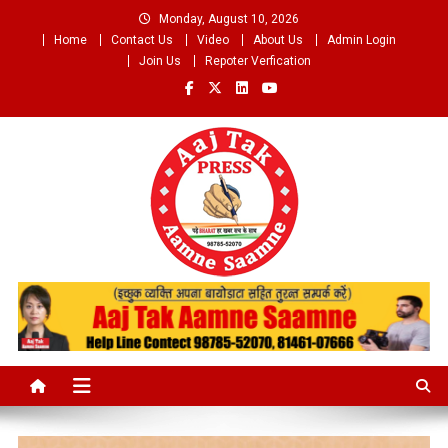
Skip
Monday, August 10, 2026
to
Home
Contact Us
Video
About Us
Admin Login
content
Join Us
Repoter Verfication
Aaj Tak Aamne Saamne.com