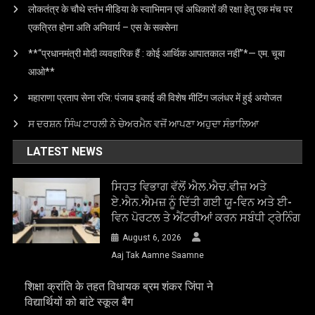
लोकतंत्र के चौथे स्तंभ मीडिया के स्वाभिमान एवं अधिकारों की रक्षा हेतु एक मंच पर
एकत्रित होना अति अनिवार्य – एस के सक्सेना
**“प्रधानमंत्री मोदी व्यवहारिक हैं : कोई आर्थिक आपातकाल नहीं”*— एम. चूबा
आओ**
महाराणा प्रताप सेना रजि: पंजाब इकाई की विशेष मीटिंग जलंधर में हुई अयोजत
ਸ ਦਰਸ਼ਨ ਸਿੰਘ ਟਾਹਲੀ ਨੇ ਚੇਅਰਮੈਨ ਵਜੋਂ ਆਪਣਾ ਅਹੁਦਾ ਸੰਭਾਲਿਆ
LATEST NEWS
ਸਿਹਤ ਵਿਭਾਗ ਵੱਲੋਂ ਐਲ.ਐਚ.ਵੀਜ਼ ਅਤੇ
ਏ.ਐਨ.ਐਮਜ਼ ਨੂੰ ਦਿੱਤੀ ਗਈ ਯੂ-ਵਿਨ ਅਤੇ ਈ-
ਵਿਨ ਪੋਰਟਲ ਤੇ ਐਂਟਰੀਆਂ ਕਰਨ ਸਬੰਧੀ ਟ੍ਰੇਨਿੰਗ
August 6, 2026
Aaj Tak Aamne Saamne
शिक्षा क्रांति के तहत विधायक ब्रम शंकर जिंपा ने
विद्यार्थियों को बांटे स्कूल बैग