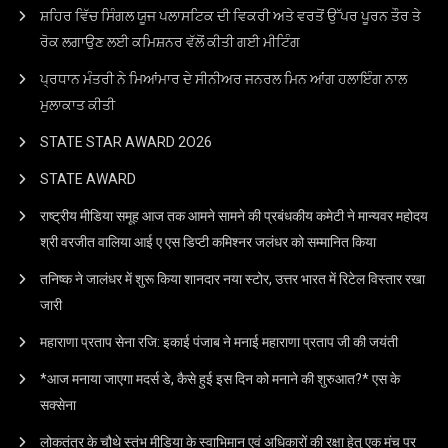
ਸ਼ਹਿਰ ਵਿੱਚ ਸਿੰਗਲ ਯੂਜ ਪਲਾਸਟਿਕ ਦੀ ਵਿਕਰੀ ਅਤੇ ਵਰਤੋਂ ਉੱਪਰ ਪੂਰਨ ਤੌਰ ਤੇ
ਰੋਕ ਲਗਾਉਣ ਲਈ ਕਮਿਸ਼ਨਰ ਵੱਲੋਂ ਕੀਤੀ ਗਈ ਮੀਟਿੰਗ
ਪ੍ਰਧਾਨ ਮੰਤਰੀ ਨੇ ਮਿਆਂਮਾਰ ਦੇ ਸੀਨੀਅਰ ਜਨਰਲ ਮਿਨ ਆਂਗ ਹਲਾਇੰਗ ਨਾਲ
ਮੁਲਾਕਾਤ ਕੀਤੀ
STATE STAR AWARD 2O26
STATE AWARD
राष्ट्रीय मीडिया समूह आज तक आमने सामने की प्रबंधकीय कमेटी ने मान्यवर महोदय
श्री वरजीत वालिया आई ए एस डिप्टी कमिश्नर जलंधर को सम्मानित किया
तनिष्क ने जालंधर में शुरू किया शानदार नया स्टोर, उत्तर भारत में रिटेल विस्तार रखा
जारी
महाराणा प्रताप सेना रजि: इकाई पंजाब ने मनाई महाराणा प्रताप जी की जयंती
*आज मनाया जाएगा मदर्स डे, कैसे हुई इस दिन को मनाने की शुरुआत?* एस के
सक्सेना
लोकतंत्र के चौथे स्तंभ मीडिया के स्वाभिमान एवं अधिकारों की रक्षा हेतु एक मंच पर