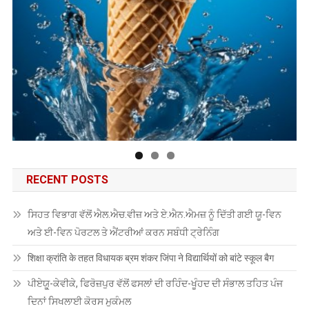
RECENT POSTS
ਸਿਹਤ ਵਿਭਾਗ ਵੱਲੋਂ ਐਲ.ਐਚ.ਵੀਜ਼ ਅਤੇ ਏ.ਐਨ.ਐਮਜ਼ ਨੂੰ ਦਿੱਤੀ ਗਈ ਯੂ-ਵਿਨ
ਅਤੇ ਈ-ਵਿਨ ਪੋਰਟਲ ਤੇ ਐਂਟਰੀਆਂ ਕਰਨ ਸਬੰਧੀ ਟ੍ਰੇਨਿੰਗ
शिक्षा क्रांति के तहत विधायक ब्रम शंकर जिंपा ने विद्यार्थियों को बांटे स्कूल बैग
ਪੀਏਯੂੑ-ਕੇਵੀਕੇ, ਫਿਰੋਜ਼ਪੁਰ ਵੱਲੋਂ ਫਸਲਾਂ ਦੀ ਰਹਿੰਦ-ਖੂੰਹਦ ਦੀ ਸੰਭਾਲ ਤਹਿਤ ਪੰਜ
ਦਿਨਾਂ ਸਿਖਲਾਈ ਕੋਰਸ ਮੁਕੰਮਲ