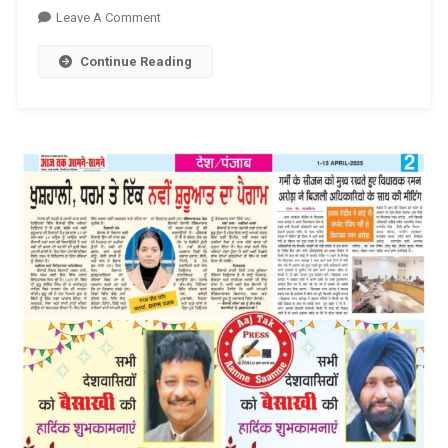
On
Leave A Comment
आज
Continue Reading
तक
आमने
सामने
वैशाखी
की
शुभकामनाएं
E
Paper