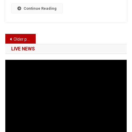
वैशाखी
Continue Reading
की
शुभकामनाएं
E
Paper
Posts
Older posts
navigation
LIVE NEWS