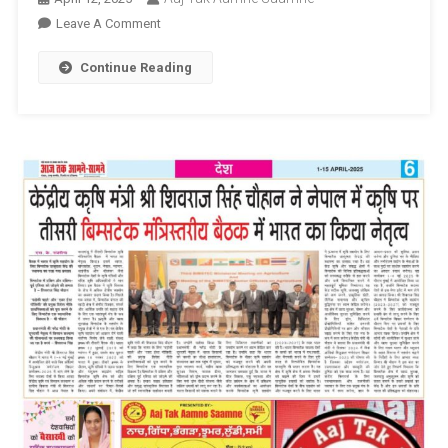
On
Leave A Comment
आज
Continue Reading
तक
आमने
सामने
वैशाखी
की
शुभकामनाएं
E
Paper