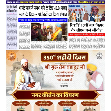
साथ
4
लाख
एकड़
को
पार
किया:
गुरमीत
सिंह
खुड्डियां