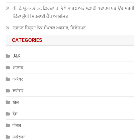
ਪੀ. ਏ. ਯੂ.-ਕੇ.ਵੀ.ਕੇ. ਫ਼ਿਰੋਜ਼ਪੁਰ ਵਿਖੇ ਸਾਬਣ ਅਤੇ ਸਫ਼ਾਈ ਪਦਾਰਥ ਬਣਾਉਣ ਸਬੰਧੀ
ਕਿੱਤਾ ਮੁੱਖੀ ਸਿਖਲਾਈ ਕੈਂਪ ਆਯੋਜਿਤ
ਦਫ਼ਤਰ ਜ਼ਿਲ੍ਹਾ ਲੋਕ ਸੰਪਰਕ ਅਫ਼ਸਰ, ਫ਼ਿਰੋਜ਼ਪੁਰ
CATEGORIES
J&K
अपराध
करियर
करोबार
खेल
देश
पंजाब
मनोरंजन