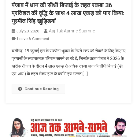
पंजाब में धान की सीधी बिजाई के तहत रकबा 36
प्रतिशत की वृद्धि के साथ 4 लाख एकड़ को पार किया:
गुरमीत सिंह खुड्डियां
Aaj Tak Aamne Saamne
July 20, 2026
On
Leave A Comment
पंजाब
चंडीगढ़, 19 जुलाई:एस के सक्सेना भूजल के गिरते स्तर को रोकने के लिए किए गए
में
प्रयासों के सकारात्मक परिणाम सामने आ रहे हैं, जिसके तहत पंजाब ने 2026 के
धान
खरीफ सीजन के दौरान 4 लाख एकड़ से अधिक रकबा धान की सीधी बिजाई (डी.
की
एस. आर.) के तहत लेकर हाल के वर्षों में इस उन्नत […]
सीधी
बिजाई
के
Continue Reading
तहत
रकबा
36
प्रतिशत
की
वृद्धि
के