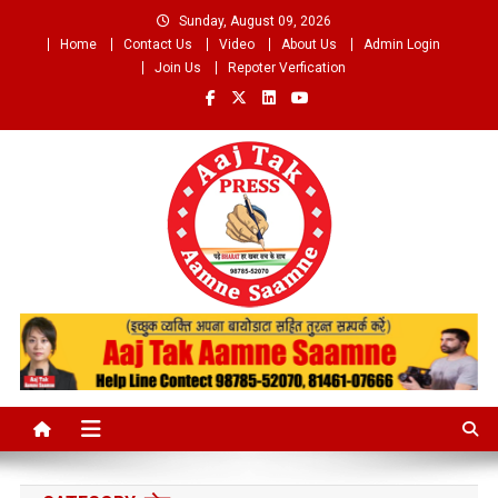
Skip
Sunday, August 09, 2026
to
Home
Contact Us
Video
About Us
Admin Login
content
Join Us
Repoter Verfication
Aaj Tak Aamne Saamne.com