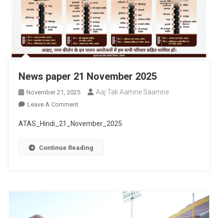
News paper 21 November 2025
Aaj Tak Aamne Saamne
November 21, 2025
On
Leave A Comment
News
ATAS_Hindi_21_November_2025
Paper
21
Continue Reading
November
2025