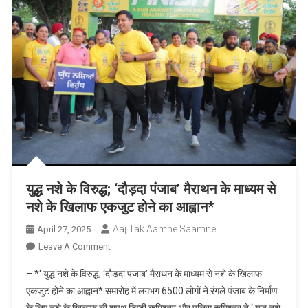
जीतकर
बड़ी
उपलब्धि
हासिल
की
युद्ध नशे के विरुद्ध; ‘दौड़दा पंजाब’ मैराथन के माध्यम से
नशे के खिलाफ एकजुट होने का आह्वान*
Aaj Tak Aamne Saamne
April 27, 2025
On
Leave A Comment
युद्ध
– *‘ युद्ध नशे के विरुद्ध; ‘दौड़दा पंजाब’ मैराथन के माध्यम से नशे के खिलाफ
नशे
एकजुट होने का आह्वान* समारोह में लगभग 6500 लोगों ने रंगले पंजाब के निर्माण
के
के लिए नशे के खिलाफ ली शपथ डिप्टी कमिश्नर और पुलिस कमिश्नर ने ‘ युद्ध नशे