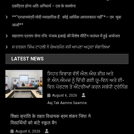
एकत्रित होना अति अनिवार्य – एस के सक्सेना
**“प्रधानमंत्री मोदी व्यवहारिक हैं : कोई आर्थिक आपातकाल नहीं”*— एम. चूबा
आओ**
महाराणा प्रताप सेना रजि: पंजाब इकाई की विशेष मीटिंग जलंधर में हुई अयोजत
ਸ ਦਰਸ਼ਨ ਸਿੰਘ ਟਾਹਲੀ ਨੇ ਚੇਅਰਮੈਨ ਵਜੋਂ ਆਪਣਾ ਅਹੁਦਾ ਸੰਭਾਲਿਆ
LATEST NEWS
ਸਿਹਤ ਵਿਭਾਗ ਵੱਲੋਂ ਐਲ.ਐਚ.ਵੀਜ਼ ਅਤੇ
ਏ.ਐਨ.ਐਮਜ਼ ਨੂੰ ਦਿੱਤੀ ਗਈ ਯੂ-ਵਿਨ ਅਤੇ ਈ-
ਵਿਨ ਪੋਰਟਲ ਤੇ ਐਂਟਰੀਆਂ ਕਰਨ ਸਬੰਧੀ ਟ੍ਰੇਨਿੰਗ
August 6, 2026
Aaj Tak Aamne Saamne
शिक्षा क्रांति के तहत विधायक ब्रम शंकर जिंपा ने
विद्यार्थियों को बांटे स्कूल बैग
August 6, 2026