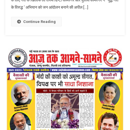
विरुद्ध;
के विरुद्ध ‘ अभियान को जन आंदोलन बनाने की अपील […]
‘दौड़दा
पंजाब’
मैराथन
Continue Reading
के
माध्यम
से
नशे
के
खिलाफ
एकजुट
होने
का
आह्वान*