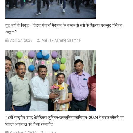
युद्ध नशे के विरुद्ध; ‘दौड़दा पंजाब’ मैराथन के माध्यम से नशे के खिलाफ एकजुट होने का
आह्वान*
April 27, 2025
Aaj Tak Aamne Saamne
13वीं राष्ट्रीय पैरा एथेलेटिक्स जूनियर/सबजूनियर चैम्पियन-2024 में पदक जीतने पर
भारती अग्रवाल को किया सम्मानित
October 4, 2024
admin