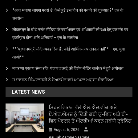
*आज मनाया जाएगा मदर्स डे, कैसे हुई इस दिन को मनाने की शुरुआत?* एस के
सक्सेना
लोकतंत्र के चौथे स्तंभ मीडिया के स्वाभिमान एवं अधिकारों की रक्षा हेतु एक मंच पर
एकत्रित होना अति अनिवार्य – एस के सक्सेना
**“प्रधानमंत्री मोदी व्यवहारिक हैं : कोई आर्थिक आपातकाल नहीं”*— एम. चूबा
आओ**
महाराणा प्रताप सेना रजि: पंजाब इकाई की विशेष मीटिंग जलंधर में हुई अयोजत
ਸ ਦਰਸ਼ਨ ਸਿੰਘ ਟਾਹਲੀ ਨੇ ਚੇਅਰਮੈਨ ਵਜੋਂ ਆਪਣਾ ਅਹੁਦਾ ਸੰਭਾਲਿਆ
LATEST NEWS
ਸਿਹਤ ਵਿਭਾਗ ਵੱਲੋਂ ਐਲ.ਐਚ.ਵੀਜ਼ ਅਤੇ
ਏ.ਐਨ.ਐਮਜ਼ ਨੂੰ ਦਿੱਤੀ ਗਈ ਯੂ-ਵਿਨ ਅਤੇ ਈ-
ਵਿਨ ਪੋਰਟਲ ਤੇ ਐਂਟਰੀਆਂ ਕਰਨ ਸਬੰਧੀ ਟ੍ਰੇਨਿੰਗ
August 6, 2026
Aaj Tak Aamne Saamne