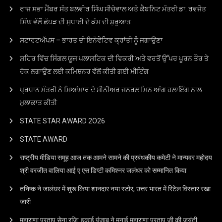
ਰਾਜ ਸਭਾ ਮੈਂਬਰ ਸੰਤ ਬਲਵੀਰ ਸਿੰਘ ਸੀਚੇਵਾਲ ਅਤੇ ਕੈਬਨਿਟ ਮੰਤਰੀ ਡਾ. ਰਵਜੋਤ
ਸਿੰਘ ਵੱਲੋਂ ਛੱਪੜ ਦੀ ਸੁਧਾਈ ਦੇ ਕੰਮ ਦੀ ਸ਼ੁਰੂਆਤ
ਸਟਾਰਟਅੱਪਸ – ਭਾਰਤ ਦੀ ਇਨੋਵੇਟਿਵ ਕ੍ਰਾਂਤੀ ਨੂੰ ਜਗਾਉਣਾ
ਸ਼ਹਿਰ ਵਿੱਚ ਸਿੰਗਲ ਯੂਜ ਪਲਾਸਟਿਕ ਦੀ ਵਿਕਰੀ ਅਤੇ ਵਰਤੋਂ ਉੱਪਰ ਪੂਰਨ ਤੌਰ ਤੇ
ਰੋਕ ਲਗਾਉਣ ਲਈ ਕਮਿਸ਼ਨਰ ਵੱਲੋਂ ਕੀਤੀ ਗਈ ਮੀਟਿੰਗ
ਪ੍ਰਧਾਨ ਮੰਤਰੀ ਨੇ ਮਿਆਂਮਾਰ ਦੇ ਸੀਨੀਅਰ ਜਨਰਲ ਮਿਨ ਆਂਗ ਹਲਾਇੰਗ ਨਾਲ
ਮੁਲਾਕਾਤ ਕੀਤੀ
STATE STAR AWARD 2O26
STATE AWARD
राष्ट्रीय मीडिया समूह आज तक आमने सामने की प्रबंधकीय कमेटी ने मान्यवर महोदय
श्री वरजीत वालिया आई ए एस डिप्टी कमिश्नर जलंधर को सम्मानित किया
तनिष्क ने जालंधर में शुरू किया शानदार नया स्टोर, उत्तर भारत में रिटेल विस्तार रखा
जारी
महाराणा प्रताप सेना रजि: इकाई पंजाब ने मनाई महाराणा प्रताप जी की जयंती