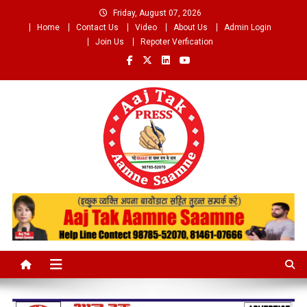
Skip
Friday, August 07, 2026
to
Home
Contact Us
Video
About Us
Admin Login
content
Join Us
Repoter Verfication
Aaj Tak Aamne Saamne.com