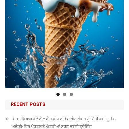
RECENT POSTS
ਸਿਹਤ ਵਿਭਾਗ ਵੱਲੋਂ ਐਲ.ਐਚ.ਵੀਜ਼ ਅਤੇ ਏ.ਐਨ.ਐਮਜ਼ ਨੂੰ ਦਿੱਤੀ ਗਈ ਯੂ-ਵਿਨ
ਅਤੇ ਈ-ਵਿਨ ਪੋਰਟਲ ਤੇ ਐਂਟਰੀਆਂ ਕਰਨ ਸਬੰਧੀ ਟ੍ਰੇਨਿੰਗ