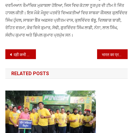
ਦਰਮਿਆਨ ਰੌਮਾਂਚਿਕ ਮੁਕਾਬਲਾ ਹੋਇਆ, ਜਿਸ ਵਿਚ ਕੋਟਲਾ ਨੂਰਪੁਰ ਦੀ ਟੀਮ ਨੇ ਜਿੱਤ
ਹਾਸਲ ਕੀਤੀ। ਇਸ ਮੌਕੇ ਮੌਜੂਦ ਪਤਵੰਤੇ ਵਿਅਕਤੀਆਂ ਵਿਚ ਸਾਬਕਾ ਕੌਂਸਲਰ ਕੁਲਵਿੰਦਰ
ਸਿੰਘ ਹੁੰਦਲ, ਸਾਬਕਾ ਬੈਂਕ ਅਫ਼ਸਰ ਪ੍ਰੀਤਮ ਦਾਸ, ਕੁਲਵਿੰਦਰ ਬੱਬੂ, ਦਿਲਬਾਗ ਬਾਗੀ,
ਰੋਹਿਤ ਵਰਮਾ, ਕੋਚ ਵਿਜੇ ਕੁਮਾਰ, ਸੋਢੀ, ਗੁਰਵਿੰਦਰ ਸਿੰਘ ਲਾਡੀ, ਨੰਨਾ, ਲਾਲ ਸਿੰਘ,
ਸੰਦੀਪ ਕੁਮਾਰ ਅਤੇ ਡਿੰਪਲ ਕੁਮਾਰ ਪ੍ਰਮੁੱਖ ਸਨ।
Post
दही कभी भी और उसके साथ कुछ भी खा लेते हैं तो आज से बंद कर दें, ये चीजें Curd खाते हुए ना लें
भारत का प्रभाव: आधी सदी बाद मॉरीशस को ‘चागोस’ द्वीप समूह लौटाएगा ब्रिटेन
navigation
RELATED POSTS