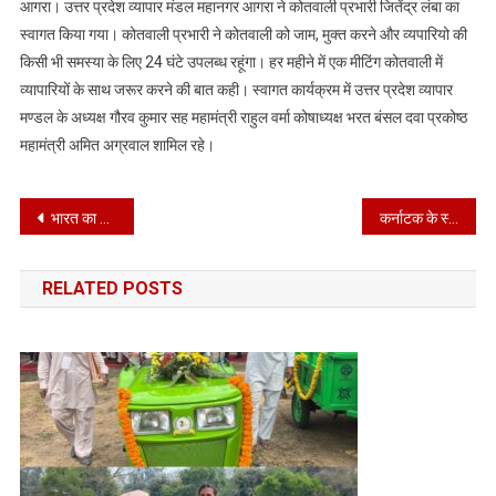
आगरा। उत्तर प्रदेश व्यापार मंडल महानगर आगरा ने कोतवाली प्रभारी जितेंद्र लंबा का
प्रदेश
स्वागत किया गया। कोतवाली प्रभारी ने कोतवाली को जाम, मुक्त करने और व्यपारियो की
व्यापार
किसी भी समस्या के लिए 24 घंटे उपलब्ध रहूंगा। हर महीने में एक मीटिंग कोतवाली में
मंडल
व्यापारियों के साथ जरूर करने की बात कही। स्वागत कार्यक्रम में उत्तर प्रदेश व्यापार
महानगर
आगरा
मण्डल के अध्यक्ष गौरव कुमार सह महामंत्री राहुल वर्मा कोषाध्यक्ष भरत बंसल दवा प्रकोष्ठ
ने
महामंत्री अमित अग्रवाल शामिल रहे।
कोतवाली
प्रभारी
Post
जितेंद्र
भारत का प्रभाव: आधी सदी बाद मॉरीशस को ‘चागोस’ द्वीप समूह लौटाएगा ब्रिटेन
कर्नाटक के स्वास्थ्य मंत्री दिनेश गुंडू राव ने वीर विनायक दामोदर सावरकर पर दिया विवादित बयान
लंबा
navigation
का
RELATED POSTS
स्वागत
किया
गया।