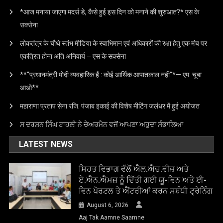
*आज मनाया जाएगा मदर्स डे, कैसे हुई इस दिन को मनाने की शुरुआत?* एस के
सक्सेना
लोकतंत्र के चौथे स्तंभ मीडिया के स्वाभिमान एवं अधिकारों की रक्षा हेतु एक मंच पर
एकत्रित होना अति अनिवार्य – एस के सक्सेना
**“प्रधानमंत्री मोदी व्यवहारिक हैं : कोई आर्थिक आपातकाल नहीं”*— एम. चूबा
आओ**
महाराणा प्रताप सेना रजि: पंजाब इकाई की विशेष मीटिंग जलंधर में हुई अयोजत
ਸ ਦਰਸ਼ਨ ਸਿੰਘ ਟਾਹਲੀ ਨੇ ਚੇਅਰਮੈਨ ਵਜੋਂ ਆਪਣਾ ਅਹੁਦਾ ਸੰਭਾਲਿਆ
LATEST NEWS
ਸਿਹਤ ਵਿਭਾਗ ਵੱਲੋਂ ਐਲ.ਐਚ.ਵੀਜ਼ ਅਤੇ
ਏ.ਐਨ.ਐਮਜ਼ ਨੂੰ ਦਿੱਤੀ ਗਈ ਯੂ-ਵਿਨ ਅਤੇ ਈ-
ਵਿਨ ਪੋਰਟਲ ਤੇ ਐਂਟਰੀਆਂ ਕਰਨ ਸਬੰਧੀ ਟ੍ਰੇਨਿੰਗ
August 6, 2026
Aaj Tak Aamne Saamne