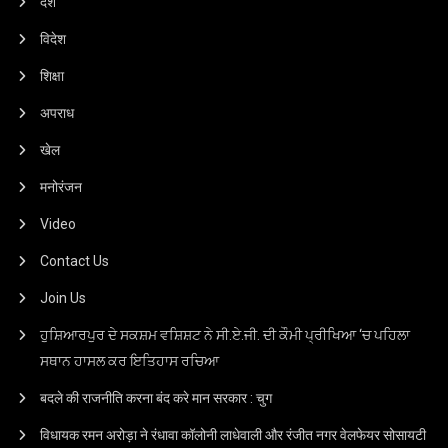
देश
विदेश
शिक्षा
अपराध
खेल
मनोरंजन
Video
Contact Us
Join Us
ਹੁਸ਼ਿਆਰਪੁਰ ਦੇ ਸਕਸ਼ਮ ਵਸ਼ਿਸ਼ਟ ਨੇ ਸੀ.ਏ.ਜੀ. ਦੀ ਕੌਮੀ ਪ੍ਰੀਖਿਆ ‘ਚ ਪਹਿਲਾ
ਸਥਾਨ ਹਾਸਲ ਕਰ ਇਤਿਹਾਸ ਰਚਿਆ
बदले की राजनीति करना बंद करे मान सरकार : चुग
विधायक रमन अरोड़ा ने रंधावा कॉलोनी लाधेवाली और रंजीत नगर वेलफेयर सोसायटी