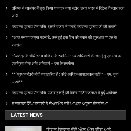
तनिष्क ने जालंधर में शुरू किया शानदार नया स्टोर, उत्तर भारत में रिटेल विस्तार रखा
जारी
महाराणा प्रताप सेना रजि: इकाई पंजाब ने मनाई महाराणा प्रताप जी की जयंती
*आज मनाया जाएगा मदर्स डे, कैसे हुई इस दिन को मनाने की शुरुआत?* एस के
सक्सेना
लोकतंत्र के चौथे स्तंभ मीडिया के स्वाभिमान एवं अधिकारों की रक्षा हेतु एक मंच पर
एकत्रित होना अति अनिवार्य – एस के सक्सेना
**“प्रधानमंत्री मोदी व्यवहारिक हैं : कोई आर्थिक आपातकाल नहीं”*— एम. चूबा
आओ**
महाराणा प्रताप सेना रजि: पंजाब इकाई की विशेष मीटिंग जलंधर में हुई अयोजत
ਸ ਦਰਸ਼ਨ ਸਿੰਘ ਟਾਹਲੀ ਨੇ ਚੇਅਰਮੈਨ ਵਜੋਂ ਆਪਣਾ ਅਹੁਦਾ ਸੰਭਾਲਿਆ
LATEST NEWS
ਸਿਹਤ ਵਿਭਾਗ ਵੱਲੋਂ ਐਲ.ਐਚ.ਵੀਜ਼ ਅਤੇ