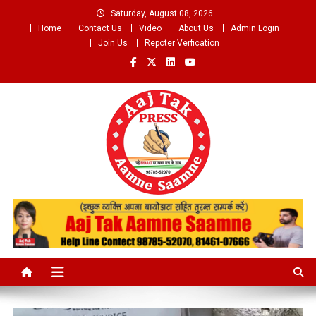
Skip
Saturday, August 08, 2026
to
Home
Contact Us
Video
About Us
Admin Login
content
Join Us
Repoter Verfication
Aaj Tak Aamne Saamne.com