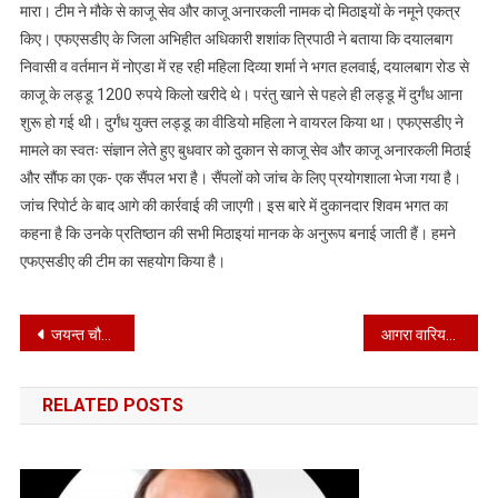
मारा। टीम ने मौके से काजू सेव और काजू अनारकली नामक दो मिठाइयों के नमूने एकत्र
के
किए। एफएसडीए के जिला अभिहीत अधिकारी शशांक त्रिपाठी ने बताया कि दयालबाग
यहां
निवासी व वर्तमान में नोएडा में रह रही महिला दिव्या शर्मा ने भगत हलवाई, दयालबाग रोड से
एफएसडीए
का
काजू के लड्डू 1200 रुपये किलो खरीदे थे। परंतु खाने से पहले ही लड्डू में दुर्गंध आना
छापा,
शुरू हो गई थी। दुर्गंध युक्त लड्डू का वीडियो महिला ने वायरल किया था। एफएसडीए ने
खराब
मामले का स्वतः संज्ञान लेते हुए बुधवार को दुकान से काजू सेव और काजू अनारकली मिठाई
मिठाई
और सौंफ का एक- एक सैंपल भरा है। सैंपलों को जांच के लिए प्रयोगशाला भेजा गया है।
की
जांच रिपोर्ट के बाद आगे की कार्रवाई की जाएगी। इस बारे में दुकानदार शिवम भगत का
वीडियो
कहना है कि उनके प्रतिष्ठान की सभी मिठाइयां मानक के अनुरूप बनाई जाती हैं। हमने
हुई
एफएसडीए की टीम का सहयोग किया है।
थी
वाइरल,
सैंपल
Post
जयन्त चौधरी के हाथ मजबूत करने का लिया संकल्प
आगरा वारियर्स बने कबड्डी चैंपियन
लिए
navigation
RELATED POSTS