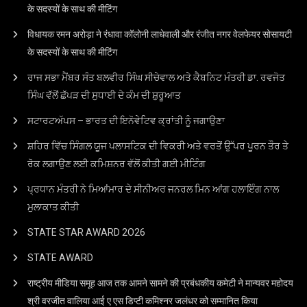
के सदस्यों के साथ की मीटिंग
विधायक रमन अरोड़ा ने रंधावा कॉलोनी लाधेवाली और रंजीत नगर वेलफेयर सोसायटी
के सदस्यों के साथ की मीटिंग
ਰਾਜ ਸਭਾ ਮੈਂਬਰ ਸੰਤ ਬਲਵੀਰ ਸਿੰਘ ਸੀਚੇਵਾਲ ਅਤੇ ਕੈਬਨਿਟ ਮੰਤਰੀ ਡਾ. ਰਵਜੋਤ
ਸਿੰਘ ਵੱਲੋਂ ਛੱਪੜ ਦੀ ਸੁਧਾਈ ਦੇ ਕੰਮ ਦੀ ਸ਼ੁਰੂਆਤ
ਸਟਾਰਟਅੱਪਸ – ਭਾਰਤ ਦੀ ਇਨੋਵੇਟਿਵ ਕ੍ਰਾਂਤੀ ਨੂੰ ਜਗਾਉਣਾ
ਸ਼ਹਿਰ ਵਿੱਚ ਸਿੰਗਲ ਯੂਜ ਪਲਾਸਟਿਕ ਦੀ ਵਿਕਰੀ ਅਤੇ ਵਰਤੋਂ ਉੱਪਰ ਪੂਰਨ ਤੌਰ ਤੇ
ਰੋਕ ਲਗਾਉਣ ਲਈ ਕਮਿਸ਼ਨਰ ਵੱਲੋਂ ਕੀਤੀ ਗਈ ਮੀਟਿੰਗ
ਪ੍ਰਧਾਨ ਮੰਤਰੀ ਨੇ ਮਿਆਂਮਾਰ ਦੇ ਸੀਨੀਅਰ ਜਨਰਲ ਮਿਨ ਆਂਗ ਹਲਾਇੰਗ ਨਾਲ
ਮੁਲਾਕਾਤ ਕੀਤੀ
STATE STAR AWARD 2O26
STATE AWARD
राष्ट्रीय मीडिया समूह आज तक आमने सामने की प्रबंधकीय कमेटी ने मान्यवर महोदय
श्री वरजीत वालिया आई ए एस डिप्टी कमिश्नर जलंधर को सम्मानित किया