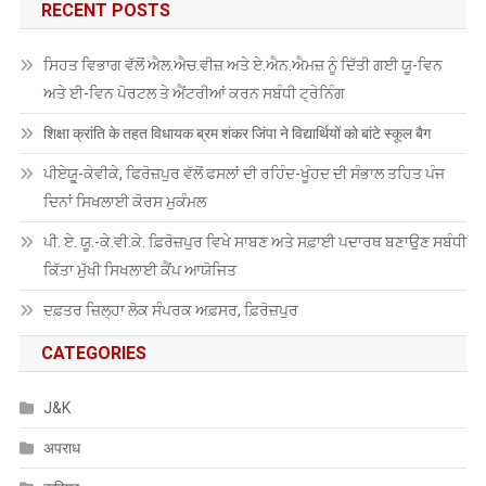
RECENT POSTS
ਸਿਹਤ ਵਿਭਾਗ ਵੱਲੋਂ ਐਲ.ਐਚ.ਵੀਜ਼ ਅਤੇ ਏ.ਐਨ.ਐਮਜ਼ ਨੂੰ ਦਿੱਤੀ ਗਈ ਯੂ-ਵਿਨ
ਅਤੇ ਈ-ਵਿਨ ਪੋਰਟਲ ਤੇ ਐਂਟਰੀਆਂ ਕਰਨ ਸਬੰਧੀ ਟ੍ਰੇਨਿੰਗ
शिक्षा क्रांति के तहत विधायक ब्रम शंकर जिंपा ने विद्यार्थियों को बांटे स्कूल बैग
ਪੀਏਯੂੑ-ਕੇਵੀਕੇ, ਫਿਰੋਜ਼ਪੁਰ ਵੱਲੋਂ ਫਸਲਾਂ ਦੀ ਰਹਿੰਦ-ਖੂੰਹਦ ਦੀ ਸੰਭਾਲ ਤਹਿਤ ਪੰਜ
ਦਿਨਾਂ ਸਿਖਲਾਈ ਕੋਰਸ ਮੁਕੰਮਲ
ਪੀ. ਏ. ਯੂ.-ਕੇ.ਵੀ.ਕੇ. ਫ਼ਿਰੋਜ਼ਪੁਰ ਵਿਖੇ ਸਾਬਣ ਅਤੇ ਸਫ਼ਾਈ ਪਦਾਰਥ ਬਣਾਉਣ ਸਬੰਧੀ
ਕਿੱਤਾ ਮੁੱਖੀ ਸਿਖਲਾਈ ਕੈਂਪ ਆਯੋਜਿਤ
ਦਫ਼ਤਰ ਜ਼ਿਲ੍ਹਾ ਲੋਕ ਸੰਪਰਕ ਅਫ਼ਸਰ, ਫ਼ਿਰੋਜ਼ਪੁਰ
CATEGORIES
J&K
अपराध