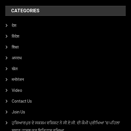
CATEGORIES
देश
विदेश
शिक्षा
अपराध
खेल
मनोरंजन
Video
Contact Us
Join Us
ਹੁਸ਼ਿਆਰਪੁਰ ਦੇ ਸਕਸ਼ਮ ਵਸ਼ਿਸ਼ਟ ਨੇ ਸੀ.ਏ.ਜੀ. ਦੀ ਕੌਮੀ ਪ੍ਰੀਖਿਆ ‘ਚ ਪਹਿਲਾ
ਸਥਾਨ ਹਾਸਲ ਕਰ ਇਤਿਹਾਸ ਰਚਿਆ