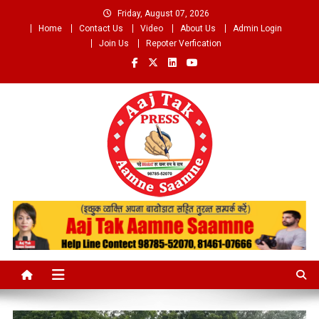
Skip
Friday, August 07, 2026
to
Home
Contact Us
Video
About Us
Admin Login
content
Join Us
Repoter Verfication
Aaj Tak Aamne Saamne.com