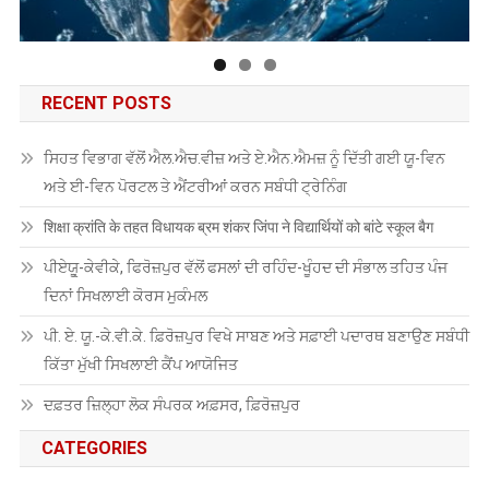
RECENT POSTS
ਸਿਹਤ ਵਿਭਾਗ ਵੱਲੋਂ ਐਲ.ਐਚ.ਵੀਜ਼ ਅਤੇ ਏ.ਐਨ.ਐਮਜ਼ ਨੂੰ ਦਿੱਤੀ ਗਈ ਯੂ-ਵਿਨ
ਅਤੇ ਈ-ਵਿਨ ਪੋਰਟਲ ਤੇ ਐਂਟਰੀਆਂ ਕਰਨ ਸਬੰਧੀ ਟ੍ਰੇਨਿੰਗ
शिक्षा क्रांति के तहत विधायक ब्रम शंकर जिंपा ने विद्यार्थियों को बांटे स्कूल बैग
ਪੀਏਯੂੑ-ਕੇਵੀਕੇ, ਫਿਰੋਜ਼ਪੁਰ ਵੱਲੋਂ ਫਸਲਾਂ ਦੀ ਰਹਿੰਦ-ਖੂੰਹਦ ਦੀ ਸੰਭਾਲ ਤਹਿਤ ਪੰਜ
ਦਿਨਾਂ ਸਿਖਲਾਈ ਕੋਰਸ ਮੁਕੰਮਲ
ਪੀ. ਏ. ਯੂ.-ਕੇ.ਵੀ.ਕੇ. ਫ਼ਿਰੋਜ਼ਪੁਰ ਵਿਖੇ ਸਾਬਣ ਅਤੇ ਸਫ਼ਾਈ ਪਦਾਰਥ ਬਣਾਉਣ ਸਬੰਧੀ
ਕਿੱਤਾ ਮੁੱਖੀ ਸਿਖਲਾਈ ਕੈਂਪ ਆਯੋਜਿਤ
ਦਫ਼ਤਰ ਜ਼ਿਲ੍ਹਾ ਲੋਕ ਸੰਪਰਕ ਅਫ਼ਸਰ, ਫ਼ਿਰੋਜ਼ਪੁਰ
CATEGORIES