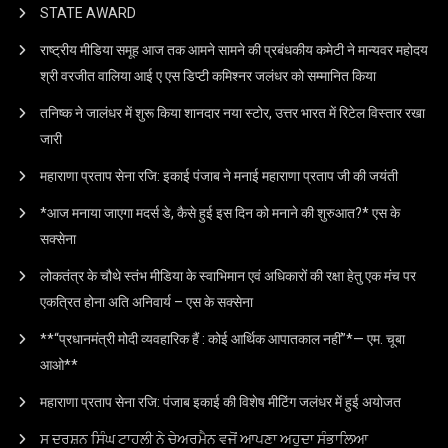
STATE AWARD
राष्ट्रीय मीडिया समूह आज तक आमने सामने की प्रबंधकीय कमेटी ने मान्यवर महोदय
श्री वरजीत वालिया आई ए एस डिप्टी कमिश्नर जलंधर को सम्मानित किया
तनिष्क ने जालंधर में शुरू किया शानदार नया स्टोर, उत्तर भारत में रिटेल विस्तार रखा
जारी
महाराणा प्रताप सेना रजि: इकाई पंजाब ने मनाई महाराणा प्रताप जी की जयंती
*आज मनाया जाएगा मदर्स डे, कैसे हुई इस दिन को मनाने की शुरुआत?* एस के
सक्सेना
लोकतंत्र के चौथे स्तंभ मीडिया के स्वाभिमान एवं अधिकारों की रक्षा हेतु एक मंच पर
एकत्रित होना अति अनिवार्य – एस के सक्सेना
**“प्रधानमंत्री मोदी व्यवहारिक हैं : कोई आर्थिक आपातकाल नहीं”*— एम. चूबा
आओ**
महाराणा प्रताप सेना रजि: पंजाब इकाई की विशेष मीटिंग जलंधर में हुई अयोजत
ਸ ਦਰਸ਼ਨ ਸਿੰਘ ਟਾਹਲੀ ਨੇ ਚੇਅਰਮੈਨ ਵਜੋਂ ਆਪਣਾ ਅਹੁਦਾ ਸੰਭਾਲਿਆ