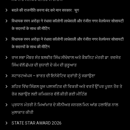
बदले की राजनीति करना बंद करे मान सरकार : चुग
विधायक रमन अरोड़ा ने रंधावा कॉलोनी लाधेवाली और रंजीत नगर वेलफेयर सोसायटी
के सदस्यों के साथ की मीटिंग
विधायक रमन अरोड़ा ने रंधावा कॉलोनी लाधेवाली और रंजीत नगर वेलफेयर सोसायटी
के सदस्यों के साथ की मीटिंग
ਰਾਜ ਸਭਾ ਮੈਂਬਰ ਸੰਤ ਬਲਵੀਰ ਸਿੰਘ ਸੀਚੇਵਾਲ ਅਤੇ ਕੈਬਨਿਟ ਮੰਤਰੀ ਡਾ. ਰਵਜੋਤ
ਸਿੰਘ ਵੱਲੋਂ ਛੱਪੜ ਦੀ ਸੁਧਾਈ ਦੇ ਕੰਮ ਦੀ ਸ਼ੁਰੂਆਤ
ਸਟਾਰਟਅੱਪਸ – ਭਾਰਤ ਦੀ ਇਨੋਵੇਟਿਵ ਕ੍ਰਾਂਤੀ ਨੂੰ ਜਗਾਉਣਾ
ਸ਼ਹਿਰ ਵਿੱਚ ਸਿੰਗਲ ਯੂਜ ਪਲਾਸਟਿਕ ਦੀ ਵਿਕਰੀ ਅਤੇ ਵਰਤੋਂ ਉੱਪਰ ਪੂਰਨ ਤੌਰ ਤੇ
ਰੋਕ ਲਗਾਉਣ ਲਈ ਕਮਿਸ਼ਨਰ ਵੱਲੋਂ ਕੀਤੀ ਗਈ ਮੀਟਿੰਗ
ਪ੍ਰਧਾਨ ਮੰਤਰੀ ਨੇ ਮਿਆਂਮਾਰ ਦੇ ਸੀਨੀਅਰ ਜਨਰਲ ਮਿਨ ਆਂਗ ਹਲਾਇੰਗ ਨਾਲ
ਮੁਲਾਕਾਤ ਕੀਤੀ
STATE STAR AWARD 2O26