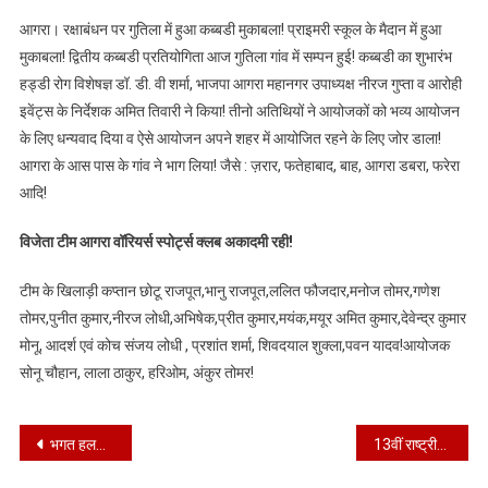
आगरा
आगरा। रक्षाबंधन पर गुतिला में हुआ कब्बडी मुकाबला! प्राइमरी स्कूल के मैदान में हुआ
वारियर्स
मुकाबला! द्वितीय कब्बडी प्रतियोगिता आज गुतिला गांव में सम्पन हुई! कब्बडी का शुभारंभ
बने
हड्डी रोग विशेषज्ञ डॉ. डी. वी शर्मा, भाजपा आगरा महानगर उपाध्यक्ष नीरज गुप्ता व आरोही
कबड्डी
इवेंट्स के निर्देशक अमित तिवारी ने किया! तीनो अतिथियों ने आयोजकों को भव्य आयोजन
चैंपियन
के लिए धन्यवाद दिया व ऐसे आयोजन अपने शहर में आयोजित रहने के लिए जोर डाला!
आगरा के आस पास के गांव ने भाग लिया! जैसे : ज़रार, फतेहाबाद, बाह, आगरा डबरा, फरेरा
आदि!
विजेता टीम आगरा वॉरियर्स स्पोर्ट्स क्लब अकादमी रही!
टीम के खिलाड़ी कप्तान छोटू राजपूत,भानु राजपूत,ललित फौजदार,मनोज तोमर,गणेश
तोमर,पुनीत कुमार,नीरज लोधी,अभिषेक,प्रीत कुमार,मयंक,मयूर अमित कुमार,देवेन्द्र कुमार
मोनू, आदर्श एवं कोच संजय लोधी , प्रशांत शर्मा, शिवदयाल शुक्ला,पवन यादव!आयोजक
सोनू चौहान, लाला ठाकुर, हरिओम, अंकुर तोमर!
Post
भगत हलवाई के यहां एफएसडीए का छापा, खराब मिठाई की वीडियो हुई थी वाइरल, सैंपल लिए
13वीं राष्ट्रीय पैरा एथेलेटिक्स जूनियर/सबजूनियर चैम्पियन-2024 में पदक जीतने पर भारती अग्रवाल को किया सम्मानित
navigation