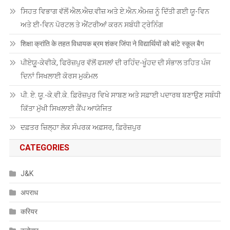
ਸਿਹਤ ਵਿਭਾਗ ਵੱਲੋਂ ਐਲ.ਐਚ.ਵੀਜ਼ ਅਤੇ ਏ.ਐਨ.ਐਮਜ਼ ਨੂੰ ਦਿੱਤੀ ਗਈ ਯੂ-ਵਿਨ
ਅਤੇ ਈ-ਵਿਨ ਪੋਰਟਲ ਤੇ ਐਂਟਰੀਆਂ ਕਰਨ ਸਬੰਧੀ ਟ੍ਰੇਨਿੰਗ
शिक्षा क्रांति के तहत विधायक ब्रम शंकर जिंपा ने विद्यार्थियों को बांटे स्कूल बैग
ਪੀਏਯੂੑ-ਕੇਵੀਕੇ, ਫਿਰੋਜ਼ਪੁਰ ਵੱਲੋਂ ਫਸਲਾਂ ਦੀ ਰਹਿੰਦ-ਖੂੰਹਦ ਦੀ ਸੰਭਾਲ ਤਹਿਤ ਪੰਜ
ਦਿਨਾਂ ਸਿਖਲਾਈ ਕੋਰਸ ਮੁਕੰਮਲ
ਪੀ. ਏ. ਯੂ.-ਕੇ.ਵੀ.ਕੇ. ਫ਼ਿਰੋਜ਼ਪੁਰ ਵਿਖੇ ਸਾਬਣ ਅਤੇ ਸਫ਼ਾਈ ਪਦਾਰਥ ਬਣਾਉਣ ਸਬੰਧੀ
ਕਿੱਤਾ ਮੁੱਖੀ ਸਿਖਲਾਈ ਕੈਂਪ ਆਯੋਜਿਤ
ਦਫ਼ਤਰ ਜ਼ਿਲ੍ਹਾ ਲੋਕ ਸੰਪਰਕ ਅਫ਼ਸਰ, ਫ਼ਿਰੋਜ਼ਪੁਰ
CATEGORIES
J&K
अपराध
करियर