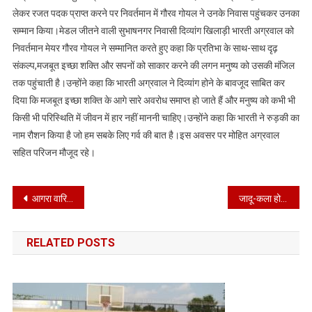
लेकर रजत पदक प्राप्त करने पर निवर्तमान में गौरव गोयल ने उनके निवास पहुंचकर उनका
जूनियर/
सबजूनियर
सम्मान किया।मेडल जीतने वाली सुभाषनगर निवासी दिव्यांग खिलाड़ी भारती अग्रवाल को
चैम्पियन-2024
निवर्तमान मेयर गौरव गोयल ने सम्मानित करते हुए कहा कि प्रतिभा के साथ-साथ दृढ़
में
संकल्प,मजबूत इच्छा शक्ति और सपनों को साकार करने की लगन मनुष्य को उसकी मंजिल
पदक
तक पहुंचाती है।उन्होंने कहा कि भारती अग्रवाल ने दिव्यांग होने के बावजूद साबित कर
जीतने
दिया कि मजबूत इच्छा शक्ति के आगे सारे अवरोध समाप्त हो जाते हैं और मनुष्य को कभी भी
पर
किसी भी परिस्थिति में जीवन में हार नहीं माननी चाहिए।उन्होंने कहा कि भारती ने रुड़की का
भारती
नाम रौशन किया है जो हम सबके लिए गर्व की बात है।इस अवसर पर मोहित अग्रवाल
अग्रवाल
सहित परिजन मौजूद रहे।
को
किया
सम्मानित
Post
आगरा वारियर्स बने कबड्डी चैंपियन
जादू-कला हो या जीवन-कला, कला के सच्चे उपासक हैं जादूगर-सम्राट शंकर
navigation
RELATED POSTS