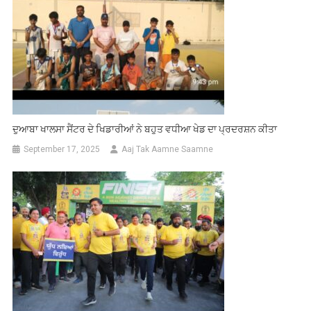
ਦੁਆਬਾ ਖਾਲਸਾ ਸੈਂਟਰ ਦੇ ਖਿਡਾਰੀਆਂ ਨੇ ਬਹੁਤ ਵਧੀਆ ਖੇਡ ਦਾ ਪ੍ਰਦਰਸ਼ਨ ਕੀਤਾ
September 17, 2025
Aaj Tak Aamne Saamne