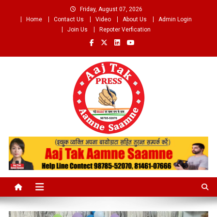
Skip
Friday, August 07, 2026
to
Home
Contact Us
Video
About Us
Admin Login
content
Join Us
Repoter Verfication
Aaj Tak Aamne Saamne.com