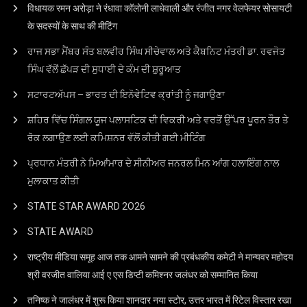
विधायक रमन अरोड़ा ने रंधावा कॉलोनी लाधेवाली और रंजीत नगर वेलफेयर सोसायटी
के सदस्यों के साथ की मीटिंग
ਰਾਜ ਸਭਾ ਮੈਂਬਰ ਸੰਤ ਬਲਵੀਰ ਸਿੰਘ ਸੀਚੇਵਾਲ ਅਤੇ ਕੈਬਨਿਟ ਮੰਤਰੀ ਡਾ. ਰਵਜੋਤ
ਸਿੰਘ ਵੱਲੋਂ ਛੱਪੜ ਦੀ ਸੁਧਾਈ ਦੇ ਕੰਮ ਦੀ ਸ਼ੁਰੂਆਤ
ਸਟਾਰਟਅੱਪਸ – ਭਾਰਤ ਦੀ ਇਨੋਵੇਟਿਵ ਕ੍ਰਾਂਤੀ ਨੂੰ ਜਗਾਉਣਾ
ਸ਼ਹਿਰ ਵਿੱਚ ਸਿੰਗਲ ਯੂਜ ਪਲਾਸਟਿਕ ਦੀ ਵਿਕਰੀ ਅਤੇ ਵਰਤੋਂ ਉੱਪਰ ਪੂਰਨ ਤੌਰ ਤੇ
ਰੋਕ ਲਗਾਉਣ ਲਈ ਕਮਿਸ਼ਨਰ ਵੱਲੋਂ ਕੀਤੀ ਗਈ ਮੀਟਿੰਗ
ਪ੍ਰਧਾਨ ਮੰਤਰੀ ਨੇ ਮਿਆਂਮਾਰ ਦੇ ਸੀਨੀਅਰ ਜਨਰਲ ਮਿਨ ਆਂਗ ਹਲਾਇੰਗ ਨਾਲ
ਮੁਲਾਕਾਤ ਕੀਤੀ
STATE STAR AWARD 2O26
STATE AWARD
राष्ट्रीय मीडिया समूह आज तक आमने सामने की प्रबंधकीय कमेटी ने मान्यवर महोदय
श्री वरजीत वालिया आई ए एस डिप्टी कमिश्नर जलंधर को सम्मानित किया
तनिष्क ने जालंधर में शुरू किया शानदार नया स्टोर, उत्तर भारत में रिटेल विस्तार रखा