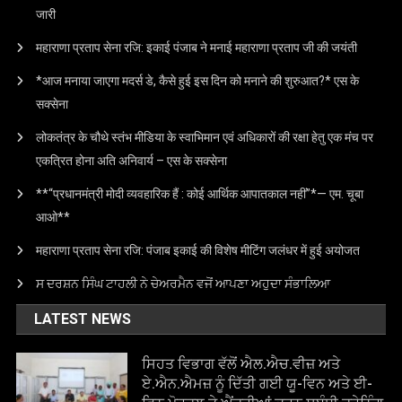
जारी
महाराणा प्रताप सेना रजि: इकाई पंजाब ने मनाई महाराणा प्रताप जी की जयंती
*आज मनाया जाएगा मदर्स डे, कैसे हुई इस दिन को मनाने की शुरुआत?* एस के
सक्सेना
लोकतंत्र के चौथे स्तंभ मीडिया के स्वाभिमान एवं अधिकारों की रक्षा हेतु एक मंच पर
एकत्रित होना अति अनिवार्य – एस के सक्सेना
**“प्रधानमंत्री मोदी व्यवहारिक हैं : कोई आर्थिक आपातकाल नहीं”*— एम. चूबा
आओ**
महाराणा प्रताप सेना रजि: पंजाब इकाई की विशेष मीटिंग जलंधर में हुई अयोजत
ਸ ਦਰਸ਼ਨ ਸਿੰਘ ਟਾਹਲੀ ਨੇ ਚੇਅਰਮੈਨ ਵਜੋਂ ਆਪਣਾ ਅਹੁਦਾ ਸੰਭਾਲਿਆ
LATEST NEWS
ਸਿਹਤ ਵਿਭਾਗ ਵੱਲੋਂ ਐਲ.ਐਚ.ਵੀਜ਼ ਅਤੇ
ਏ.ਐਨ.ਐਮਜ਼ ਨੂੰ ਦਿੱਤੀ ਗਈ ਯੂ-ਵਿਨ ਅਤੇ ਈ-