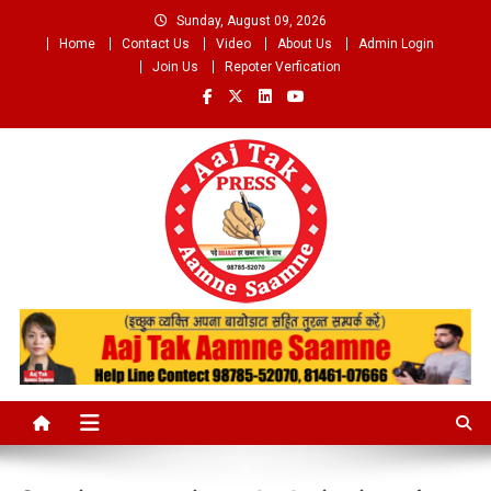
Skip
Sunday, August 09, 2026
to
Home
Contact Us
Video
About Us
Admin Login
content
Join Us
Repoter Verfication
Aaj Tak Aamne Saamne.com