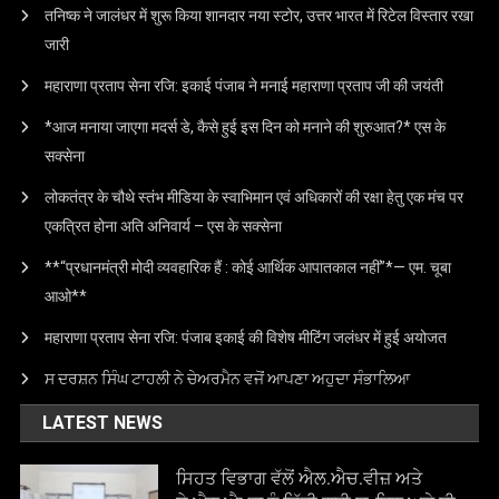
तनिष्क ने जालंधर में शुरू किया शानदार नया स्टोर, उत्तर भारत में रिटेल विस्तार रखा
जारी
महाराणा प्रताप सेना रजि: इकाई पंजाब ने मनाई महाराणा प्रताप जी की जयंती
*आज मनाया जाएगा मदर्स डे, कैसे हुई इस दिन को मनाने की शुरुआत?* एस के
सक्सेना
लोकतंत्र के चौथे स्तंभ मीडिया के स्वाभिमान एवं अधिकारों की रक्षा हेतु एक मंच पर
एकत्रित होना अति अनिवार्य – एस के सक्सेना
**“प्रधानमंत्री मोदी व्यवहारिक हैं : कोई आर्थिक आपातकाल नहीं”*— एम. चूबा
आओ**
महाराणा प्रताप सेना रजि: पंजाब इकाई की विशेष मीटिंग जलंधर में हुई अयोजत
ਸ ਦਰਸ਼ਨ ਸਿੰਘ ਟਾਹਲੀ ਨੇ ਚੇਅਰਮੈਨ ਵਜੋਂ ਆਪਣਾ ਅਹੁਦਾ ਸੰਭਾਲਿਆ
LATEST NEWS
ਸਿਹਤ ਵਿਭਾਗ ਵੱਲੋਂ ਐਲ.ਐਚ.ਵੀਜ਼ ਅਤੇ