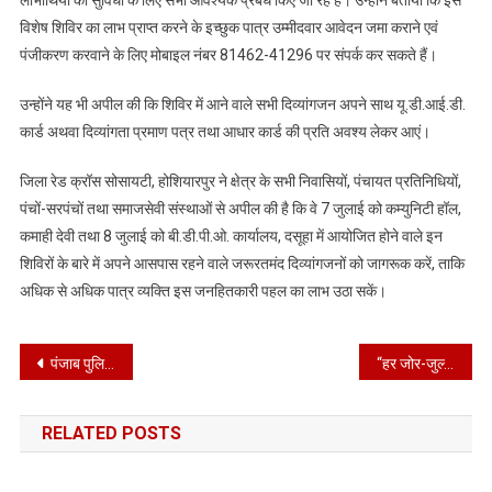
विशेष शिविर का लाभ प्राप्त करने के इच्छुक पात्र उम्मीदवार आवेदन जमा कराने एवं
पंजीकरण करवाने के लिए मोबाइल नंबर 81462-41296 पर संपर्क कर सकते हैं।
उन्होंने यह भी अपील की कि शिविर में आने वाले सभी दिव्यांगजन अपने साथ यू.डी.आई.डी.
कार्ड अथवा दिव्यांगता प्रमाण पत्र तथा आधार कार्ड की प्रति अवश्य लेकर आएं।
जिला रेड क्रॉस सोसायटी, होशियारपुर ने क्षेत्र के सभी निवासियों, पंचायत प्रतिनिधियों,
पंचों-सरपंचों तथा समाजसेवी संस्थाओं से अपील की है कि वे 7 जुलाई को कम्युनिटी हॉल,
कमाही देवी तथा 8 जुलाई को बी.डी.पी.ओ. कार्यालय, दसूहा में आयोजित होने वाले इन
शिविरों के बारे में अपने आसपास रहने वाले जरूरतमंद दिव्यांगजनों को जागरूक करें, ताकि
अधिक से अधिक पात्र व्यक्ति इस जनहितकारी पहल का लाभ उठा सकें।
Post
पंजाब पुलिस ने विशेष अभियान के तहत राज्यभर के पुलिस थानों में लंबे समय से खड़े 7,402 वाहनों का निस्तारण किया
“हर जोर-जुल्म की टक्कर में… अनिल विज तुम्हारा है!” बिजली कर्मचारियों के बीच पहुंचे ऊर्जा मंत्री अनिल विज का गजब अंदाज*
navigation
RELATED POSTS