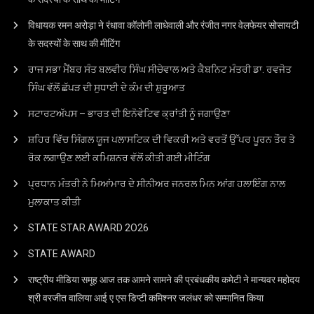
विधायक रमन अरोड़ा ने रंधावा कॉलोनी लाधेवाली और रंजीत नगर वेलफेयर सोसायटी
के सदस्यों के साथ की मीटिंग
ਰਾਜ ਸਭਾ ਮੈਂਬਰ ਸੰਤ ਬਲਵੀਰ ਸਿੰਘ ਸੀਚੇਵਾਲ ਅਤੇ ਕੈਬਨਿਟ ਮੰਤਰੀ ਡਾ. ਰਵਜੋਤ
ਸਿੰਘ ਵੱਲੋਂ ਛੱਪੜ ਦੀ ਸੁਧਾਈ ਦੇ ਕੰਮ ਦੀ ਸ਼ੁਰੂਆਤ
ਸਟਾਰਟਅੱਪਸ – ਭਾਰਤ ਦੀ ਇਨੋਵੇਟਿਵ ਕ੍ਰਾਂਤੀ ਨੂੰ ਜਗਾਉਣਾ
ਸ਼ਹਿਰ ਵਿੱਚ ਸਿੰਗਲ ਯੂਜ ਪਲਾਸਟਿਕ ਦੀ ਵਿਕਰੀ ਅਤੇ ਵਰਤੋਂ ਉੱਪਰ ਪੂਰਨ ਤੌਰ ਤੇ
ਰੋਕ ਲਗਾਉਣ ਲਈ ਕਮਿਸ਼ਨਰ ਵੱਲੋਂ ਕੀਤੀ ਗਈ ਮੀਟਿੰਗ
ਪ੍ਰਧਾਨ ਮੰਤਰੀ ਨੇ ਮਿਆਂਮਾਰ ਦੇ ਸੀਨੀਅਰ ਜਨਰਲ ਮਿਨ ਆਂਗ ਹਲਾਇੰਗ ਨਾਲ
ਮੁਲਾਕਾਤ ਕੀਤੀ
STATE STAR AWARD 2O26
STATE AWARD
राष्ट्रीय मीडिया समूह आज तक आमने सामने की प्रबंधकीय कमेटी ने मान्यवर महोदय
श्री वरजीत वालिया आई ए एस डिप्टी कमिश्नर जलंधर को सम्मानित किया