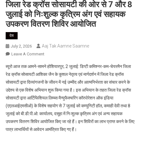
जिला रेड क्रॉस सोसायटी की ओर से 7 और 8
जुलाई को निःशुल्क कृत्रिम अंग एवं सहायक
उपकरण वितरण शिविर आयोजित
देश
Aaj Tak Aamne Saamne
July 2, 2026
On
Leave A Comment
जिला
ब्यूरो आज तक आमने-सामने होशियारपुर, 2 जुलाई: डिप्टी कमिश्नर-कम-चेयरमैन जिला
रेड
रेड क्रॉस सोसायटी आशिका जैन के कुशल नेतृत्व एवं मार्गदर्शन में जिला रेड क्रॉस
क्रॉस
सोसायटी द्वारा दिव्यांगजनों के जीवन में नई उम्मीद और आत्मनिर्भरता का संचार करने के
सोसायटी
उद्देश्य से एक विशेष अभियान शुरू किया गया है। इस अभियान के तहत जिला रेड क्रॉस
की
ओर
सोसायटी द्वारा आर्टिफिशियल लिम्ब्स मैन्युफैक्चरिंग कॉरपोरेशन ऑफ इंडिया
से
(एएलआईएमसीओ) के विशेष सहयोग से 7 जुलाई को कम्युनिटी हॉल, कमाही देवी तथा 8
7
जुलाई को बी.डी.पी.ओ. कार्यालय, दसूहा में निःशुल्क कृत्रिम अंग एवं अन्य सहायक
और
उपकरण वितरण शिविर आयोजित किए जा रहे हैं। इन शिविरों का लाभ प्राप्त करने के लिए
8
पात्र लाभार्थियों से आवेदन आमंत्रित किए गए हैं।
जुलाई
को