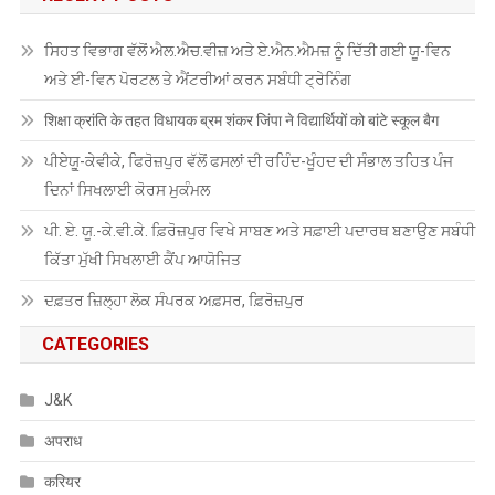
ਸਿਹਤ ਵਿਭਾਗ ਵੱਲੋਂ ਐਲ.ਐਚ.ਵੀਜ਼ ਅਤੇ ਏ.ਐਨ.ਐਮਜ਼ ਨੂੰ ਦਿੱਤੀ ਗਈ ਯੂ-ਵਿਨ
ਅਤੇ ਈ-ਵਿਨ ਪੋਰਟਲ ਤੇ ਐਂਟਰੀਆਂ ਕਰਨ ਸਬੰਧੀ ਟ੍ਰੇਨਿੰਗ
शिक्षा क्रांति के तहत विधायक ब्रम शंकर जिंपा ने विद्यार्थियों को बांटे स्कूल बैग
ਪੀਏਯੂੑ-ਕੇਵੀਕੇ, ਫਿਰੋਜ਼ਪੁਰ ਵੱਲੋਂ ਫਸਲਾਂ ਦੀ ਰਹਿੰਦ-ਖੂੰਹਦ ਦੀ ਸੰਭਾਲ ਤਹਿਤ ਪੰਜ
ਦਿਨਾਂ ਸਿਖਲਾਈ ਕੋਰਸ ਮੁਕੰਮਲ
ਪੀ. ਏ. ਯੂ.-ਕੇ.ਵੀ.ਕੇ. ਫ਼ਿਰੋਜ਼ਪੁਰ ਵਿਖੇ ਸਾਬਣ ਅਤੇ ਸਫ਼ਾਈ ਪਦਾਰਥ ਬਣਾਉਣ ਸਬੰਧੀ
ਕਿੱਤਾ ਮੁੱਖੀ ਸਿਖਲਾਈ ਕੈਂਪ ਆਯੋਜਿਤ
ਦਫ਼ਤਰ ਜ਼ਿਲ੍ਹਾ ਲੋਕ ਸੰਪਰਕ ਅਫ਼ਸਰ, ਫ਼ਿਰੋਜ਼ਪੁਰ
CATEGORIES
J&K
अपराध
करियर