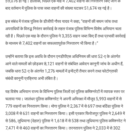
59,076 हो गई। हालांकि, पिछले एक माह में 7,402 वाहनों का निस्तारण किए जाने के
लंबे
बाद वर्तमान में पुलिस के पास जब्त वाहनों की संख्या घटकर 51,674 रह गई है।
समय
से
इस संबंध में पंजाब पुलिस के डीजीपी गौरव यादव ने कहा, “वाहनों की सघन जांच तथा
खड़े
अपराधियों के विरुद्ध निरंतर कार्रवाई के तहत पंजाब पुलिस विभिन्न विशेष अभियान चला
7,402
रही है। पिछले एक माह के दौरान पुलिस ने 3,355 वाहन जब्त किए हैं तथा प्रभावी कार्रवाई
वाहनों
के माध्यम से 7,402 वाहनों का सफलतापूर्वक निस्तारण भी किया है।”
का
निस्तारण
उन्होंने बताया कि इस अवधि के दौरान एनडीपीएस अधिनियम की धारा 52-ए के अंतर्गत
किया
आने वाले मामलों को छोड़कर 8,121 वाहनों से संबंधित आवेदन कानूनी जांच के अधीन हैं,
जबकि धारा 52-ए के अंतर्गत 1,276 मामलों में इन्वेंट्री तैयार करने तथा फोटोग्राफी
संबंधी कानूनी प्रक्रिया अभी लंबित है।
यह विशेष अभियान राज्य के विभिन्न पुलिस जिलों एवं पुलिस कमिश्नरेटों में व्यापक स्तर पर
चलाया गया। जालंधर पुलिस कमिश्नरेट ने अपनी अभिरक्षा में मौजूद 5,993 वाहनों में से
779 वाहनों का निस्तारण किया। मोगा पुलिस ने 2,367 में से 697 तथा बठिंडा पुलिस ने
3,008 में से 631 वाहनों का निस्तारण किया। इसी प्रकार फिरोजपुर पुलिस ने 2,649 में
से 586, लुधियाना (देहात) पुलिस ने 1,618 में से 538 तथा लुधियाना पुलिस कमिश्नरेट ने
7,471 में से 460 वाहनों का निस्तारण किया। तरनतारन पुलिस ने 2,033 में से 302