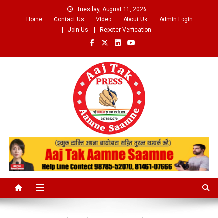
Skip
Tuesday, August 11, 2026
to
Home
Contact Us
Video
About Us
Admin Login
content
Join Us
Repoter Verfication
Aaj Tak Aamne Saamne.com