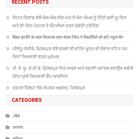
RECENT POSTS
ਸਿਹਤ ਵਿਭਾਗ ਵੱਲੋਂ ਐਲ.ਐਚ.ਵੀਜ਼ ਅਤੇ ਏ.ਐਨ.ਐਮਜ਼ ਨੂੰ ਦਿੱਤੀ ਗਈ ਯੂ-ਵਿਨ
ਅਤੇ ਈ-ਵਿਨ ਪੋਰਟਲ ਤੇ ਐਂਟਰੀਆਂ ਕਰਨ ਸਬੰਧੀ ਟ੍ਰੇਨਿੰਗ
शिक्षा क्रांति के तहत विधायक ब्रम शंकर जिंपा ने विद्यार्थियों को बांटे स्कूल बैग
ਪੀਏਯੂੑ-ਕੇਵੀਕੇ, ਫਿਰੋਜ਼ਪੁਰ ਵੱਲੋਂ ਫਸਲਾਂ ਦੀ ਰਹਿੰਦ-ਖੂੰਹਦ ਦੀ ਸੰਭਾਲ ਤਹਿਤ ਪੰਜ
ਦਿਨਾਂ ਸਿਖਲਾਈ ਕੋਰਸ ਮੁਕੰਮਲ
ਪੀ. ਏ. ਯੂ.-ਕੇ.ਵੀ.ਕੇ. ਫ਼ਿਰੋਜ਼ਪੁਰ ਵਿਖੇ ਸਾਬਣ ਅਤੇ ਸਫ਼ਾਈ ਪਦਾਰਥ ਬਣਾਉਣ ਸਬੰਧੀ
ਕਿੱਤਾ ਮੁੱਖੀ ਸਿਖਲਾਈ ਕੈਂਪ ਆਯੋਜਿਤ
ਦਫ਼ਤਰ ਜ਼ਿਲ੍ਹਾ ਲੋਕ ਸੰਪਰਕ ਅਫ਼ਸਰ, ਫ਼ਿਰੋਜ਼ਪੁਰ
CATEGORIES
J&K
अपराध
करियर