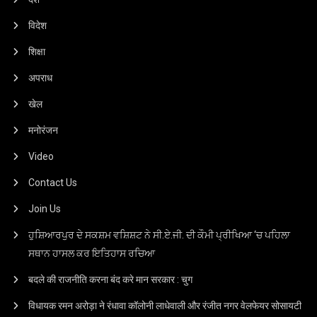
विदेश
शिक्षा
अपराध
खेल
मनोरंजन
Video
Contact Us
Join Us
ਹੁਸ਼ਿਆਰਪੁਰ ਦੇ ਸਕਸ਼ਮ ਵਸ਼ਿਸ਼ਟ ਨੇ ਸੀ.ਏ.ਜੀ. ਦੀ ਕੌਮੀ ਪ੍ਰੀਖਿਆ ‘ਚ ਪਹਿਲਾ
ਸਥਾਨ ਹਾਸਲ ਕਰ ਇਤਿਹਾਸ ਰਚਿਆ
बदले की राजनीति करना बंद करे मान सरकार : चुग
विधायक रमन अरोड़ा ने रंधावा कॉलोनी लाधेवाली और रंजीत नगर वेलफेयर सोसायटी