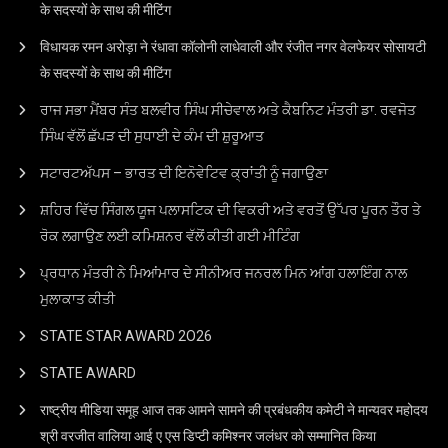
के सदस्यों के साथ की मीटिंग
विधायक रमन अरोड़ा ने रंधावा कॉलोनी लाधेवाली और रंजीत नगर वेलफेयर सोसायटी
के सदस्यों के साथ की मीटिंग
ਰਾਜ ਸਭਾ ਮੈਂਬਰ ਸੰਤ ਬਲਵੀਰ ਸਿੰਘ ਸੀਚੇਵਾਲ ਅਤੇ ਕੈਬਨਿਟ ਮੰਤਰੀ ਡਾ. ਰਵਜੋਤ
ਸਿੰਘ ਵੱਲੋਂ ਛੱਪੜ ਦੀ ਸੁਧਾਈ ਦੇ ਕੰਮ ਦੀ ਸ਼ੁਰੂਆਤ
ਸਟਾਰਟਅੱਪਸ – ਭਾਰਤ ਦੀ ਇਨੋਵੇਟਿਵ ਕ੍ਰਾਂਤੀ ਨੂੰ ਜਗਾਉਣਾ
ਸ਼ਹਿਰ ਵਿੱਚ ਸਿੰਗਲ ਯੂਜ ਪਲਾਸਟਿਕ ਦੀ ਵਿਕਰੀ ਅਤੇ ਵਰਤੋਂ ਉੱਪਰ ਪੂਰਨ ਤੌਰ ਤੇ
ਰੋਕ ਲਗਾਉਣ ਲਈ ਕਮਿਸ਼ਨਰ ਵੱਲੋਂ ਕੀਤੀ ਗਈ ਮੀਟਿੰਗ
ਪ੍ਰਧਾਨ ਮੰਤਰੀ ਨੇ ਮਿਆਂਮਾਰ ਦੇ ਸੀਨੀਅਰ ਜਨਰਲ ਮਿਨ ਆਂਗ ਹਲਾਇੰਗ ਨਾਲ
ਮੁਲਾਕਾਤ ਕੀਤੀ
STATE STAR AWARD 2O26
STATE AWARD
राष्ट्रीय मीडिया समूह आज तक आमने सामने की प्रबंधकीय कमेटी ने मान्यवर महोदय
श्री वरजीत वालिया आई ए एस डिप्टी कमिश्नर जलंधर को सम्मानित किया