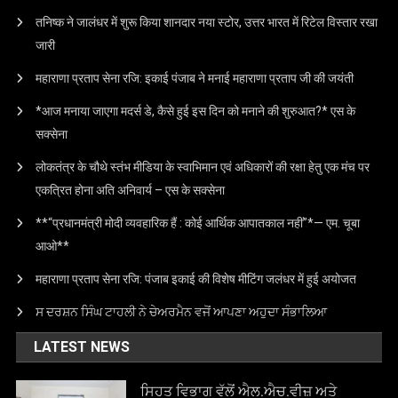
तनिष्क ने जालंधर में शुरू किया शानदार नया स्टोर, उत्तर भारत में रिटेल विस्तार रखा
जारी
महाराणा प्रताप सेना रजि: इकाई पंजाब ने मनाई महाराणा प्रताप जी की जयंती
*आज मनाया जाएगा मदर्स डे, कैसे हुई इस दिन को मनाने की शुरुआत?* एस के
सक्सेना
लोकतंत्र के चौथे स्तंभ मीडिया के स्वाभिमान एवं अधिकारों की रक्षा हेतु एक मंच पर
एकत्रित होना अति अनिवार्य – एस के सक्सेना
**“प्रधानमंत्री मोदी व्यवहारिक हैं : कोई आर्थिक आपातकाल नहीं”*— एम. चूबा
आओ**
महाराणा प्रताप सेना रजि: पंजाब इकाई की विशेष मीटिंग जलंधर में हुई अयोजत
ਸ ਦਰਸ਼ਨ ਸਿੰਘ ਟਾਹਲੀ ਨੇ ਚੇਅਰਮੈਨ ਵਜੋਂ ਆਪਣਾ ਅਹੁਦਾ ਸੰਭਾਲਿਆ
LATEST NEWS
ਸਿਹਤ ਵਿਭਾਗ ਵੱਲੋਂ ਐਲ.ਐਚ.ਵੀਜ਼ ਅਤੇ