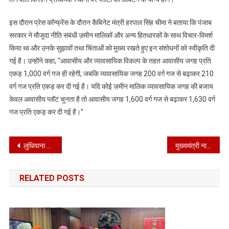
इस दौरान प्रेस कॉन्फ्रेंस के दौरान कैबिनेट मंत्री हरपाल सिंह चीमा ने बताया कि पंजाब
सरकार ने मौजूदा नीति संबंधी ज़मीन मालिकों और अन्य हितधारकों के साथ विचार-विमर्श
किया था और उनके सुझावों तथा चिंताओं को मुख्य रखते हुए इन संशोधनों को स्वीकृति दी
गई है। उन्होंने कहा, “आवासीय और व्यावसायिक विकल्प के तहत आवासीय जगह प्रति
एकड़ 1,000 वर्ग गज ही रहेगी, जबकि व्यावसायिक जगह 200 वर्ग गज से बढ़ाकर 210
वर्ग गज प्रति एकड़ कर दी गई है। यदि कोई ज़मीन मालिक व्यावसायिक जगह की बजाय
केवल आवासीय प्लॉट चुनता है तो आवासीय जगह 1,600 वर्ग गज से बढ़ाकर 1,630 वर्ग
गज प्रति एकड़ कर दी गई है।”
Post
लुधियाना में मानसून के दौरान लोगों की सुविधा के लिए 1700 सीसीटीवी कैमरों वाला ‘मानसून वॉर रूम’ स्थापित: हरजोत सिंह बैंस
मुख्यमंत्री नायब सिंह सैनी ने न्यायमूर्ति स्वर्गीय महाबीर सिंह सिंधु के निधन पर गहरा शोक व्यक्त किया
navigation
RELATED POSTS