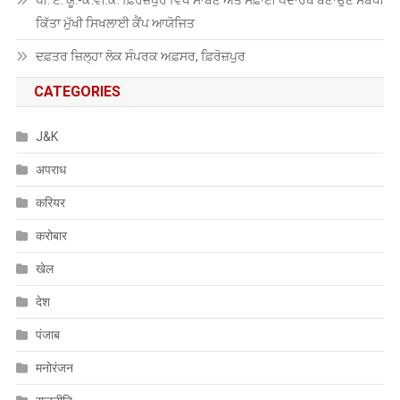
ਪੀ. ਏ. ਯੂ.-ਕੇ.ਵੀ.ਕੇ. ਫ਼ਿਰੋਜ਼ਪੁਰ ਵਿਖੇ ਸਾਬਣ ਅਤੇ ਸਫ਼ਾਈ ਪਦਾਰਥ ਬਣਾਉਣ ਸਬੰਧੀ
ਕਿੱਤਾ ਮੁੱਖੀ ਸਿਖਲਾਈ ਕੈਂਪ ਆਯੋਜਿਤ
ਦਫ਼ਤਰ ਜ਼ਿਲ੍ਹਾ ਲੋਕ ਸੰਪਰਕ ਅਫ਼ਸਰ, ਫ਼ਿਰੋਜ਼ਪੁਰ
CATEGORIES
J&K
अपराध
करियर
करोबार
खेल
देश
पंजाब
मनोरंजन