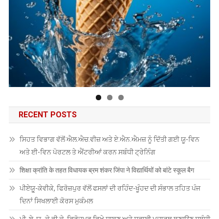
RECENT POSTS
ਸਿਹਤ ਵਿਭਾਗ ਵੱਲੋਂ ਐਲ.ਐਚ.ਵੀਜ਼ ਅਤੇ ਏ.ਐਨ.ਐਮਜ਼ ਨੂੰ ਦਿੱਤੀ ਗਈ ਯੂ-ਵਿਨ
ਅਤੇ ਈ-ਵਿਨ ਪੋਰਟਲ ਤੇ ਐਂਟਰੀਆਂ ਕਰਨ ਸਬੰਧੀ ਟ੍ਰੇਨਿੰਗ
शिक्षा क्रांति के तहत विधायक ब्रम शंकर जिंपा ने विद्यार्थियों को बांटे स्कूल बैग
ਪੀਏਯੂੑ-ਕੇਵੀਕੇ, ਫਿਰੋਜ਼ਪੁਰ ਵੱਲੋਂ ਫਸਲਾਂ ਦੀ ਰਹਿੰਦ-ਖੂੰਹਦ ਦੀ ਸੰਭਾਲ ਤਹਿਤ ਪੰਜ
ਦਿਨਾਂ ਸਿਖਲਾਈ ਕੋਰਸ ਮੁਕੰਮਲ