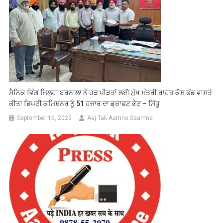
ਸੈਨਿਕ ਵਿੰਗ ਜਿਲ੍ਹਾ ਬਰਨਾਲਾ ਨੇ ਹੜ ਪੀੜਤਾਂ ਲਈ ਮੁੱਖ ਮੰਤਰੀ ਰਾਹਤ ਕੋਸ ਫੰਡ ਵਾਸਤੇ
ਕੀਤਾ ਡਿਪਟੀ ਕਮਿਸ਼ਨਰ ਨੂੰ 51 ਹਜਾਰ ਦਾ ਡ੍ਰਾਫਟ ਭੇਟ – ਸਿੱਧੂ
September 16, 2025
Aaj Tak Aamne Saamne