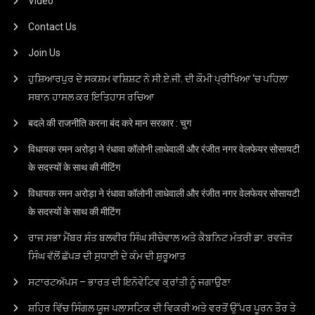
Video
Contact Us
Join Us
ਹੁਸ਼ਿਆਰਪੁਰ ਦੇ ਸਕਸ਼ਮ ਵਸ਼ਿਸ਼ਟ ਨੇ ਸੀ.ਏ.ਜੀ. ਦੀ ਕੌਮੀ ਪ੍ਰੀਖਿਆ ‘ਚ ਪਹਿਲਾ
ਸਥਾਨ ਹਾਸਲ ਕਰ ਇਤਿਹਾਸ ਰਚਿਆ
बदले की राजनीति करना बंद करे मान सरकार : चुग
विधायक रमन अरोड़ा ने रंधावा कॉलोनी लाधेवाली और रंजीत नगर वेलफेयर सोसायटी
के सदस्यों के साथ की मीटिंग
विधायक रमन अरोड़ा ने रंधावा कॉलोनी लाधेवाली और रंजीत नगर वेलफेयर सोसायटी
के सदस्यों के साथ की मीटिंग
ਰਾਜ ਸਭਾ ਮੈਂਬਰ ਸੰਤ ਬਲਵੀਰ ਸਿੰਘ ਸੀਚੇਵਾਲ ਅਤੇ ਕੈਬਨਿਟ ਮੰਤਰੀ ਡਾ. ਰਵਜੋਤ
ਸਿੰਘ ਵੱਲੋਂ ਛੱਪੜ ਦੀ ਸੁਧਾਈ ਦੇ ਕੰਮ ਦੀ ਸ਼ੁਰੂਆਤ
ਸਟਾਰਟਅੱਪਸ – ਭਾਰਤ ਦੀ ਇਨੋਵੇਟਿਵ ਕ੍ਰਾਂਤੀ ਨੂੰ ਜਗਾਉਣਾ
ਸ਼ਹਿਰ ਵਿੱਚ ਸਿੰਗਲ ਯੂਜ ਪਲਾਸਟਿਕ ਦੀ ਵਿਕਰੀ ਅਤੇ ਵਰਤੋਂ ਉੱਪਰ ਪੂਰਨ ਤੌਰ ਤੇ