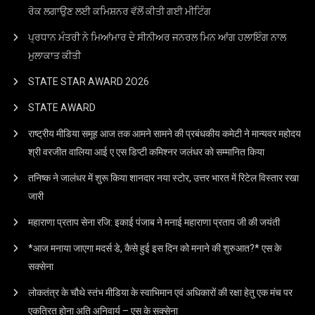
ਰੋਕ ਲਗਾਉਣ ਲਈ ਕਮਿਸ਼ਨਰ ਵੱਲੋਂ ਕੀਤੀ ਗਈ ਮੀਟਿੰਗ
ਪ੍ਰਧਾਨ ਮੰਤਰੀ ਨੇ ਮਿਆਂਮਾਰ ਦੇ ਸੀਨੀਅਰ ਜਨਰਲ ਮਿਨ ਆਂਗ ਹਲਾਇੰਗ ਨਾਲ
ਮੁਲਾਕਾਤ ਕੀਤੀ
STATE STAR AWARD 2O26
STATE AWARD
राष्ट्रीय मीडिया समूह आज तक आमने सामने की प्रबंधकीय कमेटी ने मान्यवर महोदय
श्री वरजीत वालिया आई ए एस डिप्टी कमिश्नर जलंधर को सम्मानित किया
तनिष्क ने जालंधर में शुरू किया शानदार नया स्टोर, उत्तर भारत में रिटेल विस्तार रखा
जारी
महाराणा प्रताप सेना रजि: इकाई पंजाब ने मनाई महाराणा प्रताप जी की जयंती
*आज मनाया जाएगा मदर्स डे, कैसे हुई इस दिन को मनाने की शुरुआत?* एस के
सक्सेना
लोकतंत्र के चौथे स्तंभ मीडिया के स्वाभिमान एवं अधिकारों की रक्षा हेतु एक मंच पर
एकत्रित होना अति अनिवार्य – एस के सक्सेना