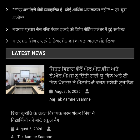
**“प्रधानमंत्री मोदी व्यवहारिक हैं : कोई आर्थिक आपातकाल नहीं”*— एम. चूबा
आओ**
महाराणा प्रताप सेना रजि: पंजाब इकाई की विशेष मीटिंग जलंधर में हुई अयोजत
ਸ ਦਰਸ਼ਨ ਸਿੰਘ ਟਾਹਲੀ ਨੇ ਚੇਅਰਮੈਨ ਵਜੋਂ ਆਪਣਾ ਅਹੁਦਾ ਸੰਭਾਲਿਆ
LATEST NEWS
ਸਿਹਤ ਵਿਭਾਗ ਵੱਲੋਂ ਐਲ.ਐਚ.ਵੀਜ਼ ਅਤੇ
ਏ.ਐਨ.ਐਮਜ਼ ਨੂੰ ਦਿੱਤੀ ਗਈ ਯੂ-ਵਿਨ ਅਤੇ ਈ-
ਵਿਨ ਪੋਰਟਲ ਤੇ ਐਂਟਰੀਆਂ ਕਰਨ ਸਬੰਧੀ ਟ੍ਰੇਨਿੰਗ
August 6, 2026
Aaj Tak Aamne Saamne
शिक्षा क्रांति के तहत विधायक ब्रम शंकर जिंपा ने
विद्यार्थियों को बांटे स्कूल बैग
August 6, 2026
Aaj Tak Aamne Saamne