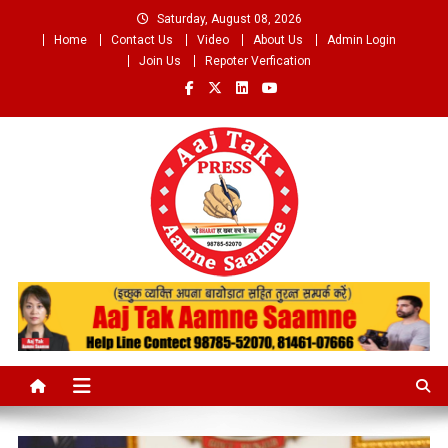
Skip
Saturday, August 08, 2026
to
Home
Contact Us
Video
About Us
Admin Login
content
Join Us
Repoter Verfication
Aaj Tak Aamne Saamne.com