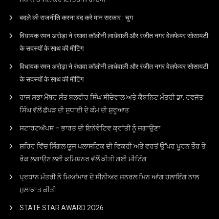
बदले की राजनीति करना बंद करे मान सरकार : चुग
विधायक रमन अरोड़ा ने रंधावा कॉलोनी लाधेवाली और रंजीत नगर वेलफेयर सोसायटी
के सदस्यों के साथ की मीटिंग
विधायक रमन अरोड़ा ने रंधावा कॉलोनी लाधेवाली और रंजीत नगर वेलफेयर सोसायटी
के सदस्यों के साथ की मीटिंग
ਰਾਜ ਸਭਾ ਮੈਂਬਰ ਸੰਤ ਬਲਵੀਰ ਸਿੰਘ ਸੀਚੇਵਾਲ ਅਤੇ ਕੈਬਨਿਟ ਮੰਤਰੀ ਡਾ. ਰਵਜੋਤ
ਸਿੰਘ ਵੱਲੋਂ ਛੱਪੜ ਦੀ ਸੁਧਾਈ ਦੇ ਕੰਮ ਦੀ ਸ਼ੁਰੂਆਤ
ਸਟਾਰਟਅੱਪਸ – ਭਾਰਤ ਦੀ ਇਨੋਵੇਟਿਵ ਕ੍ਰਾਂਤੀ ਨੂੰ ਜਗਾਉਣਾ
ਸ਼ਹਿਰ ਵਿੱਚ ਸਿੰਗਲ ਯੂਜ ਪਲਾਸਟਿਕ ਦੀ ਵਿਕਰੀ ਅਤੇ ਵਰਤੋਂ ਉੱਪਰ ਪੂਰਨ ਤੌਰ ਤੇ
ਰੋਕ ਲਗਾਉਣ ਲਈ ਕਮਿਸ਼ਨਰ ਵੱਲੋਂ ਕੀਤੀ ਗਈ ਮੀਟਿੰਗ
ਪ੍ਰਧਾਨ ਮੰਤਰੀ ਨੇ ਮਿਆਂਮਾਰ ਦੇ ਸੀਨੀਅਰ ਜਨਰਲ ਮਿਨ ਆਂਗ ਹਲਾਇੰਗ ਨਾਲ
ਮੁਲਾਕਾਤ ਕੀਤੀ
STATE STAR AWARD 2O26