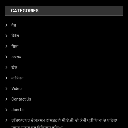
CATEGORIES
देश
विदेश
शिक्षा
अपराध
खेल
मनोरंजन
Video
Contact Us
Join Us
ਹੁਸ਼ਿਆਰਪੁਰ ਦੇ ਸਕਸ਼ਮ ਵਸ਼ਿਸ਼ਟ ਨੇ ਸੀ.ਏ.ਜੀ. ਦੀ ਕੌਮੀ ਪ੍ਰੀਖਿਆ ‘ਚ ਪਹਿਲਾ
ਸਥਾਨ ਹਾਸਲ ਕਰ ਇਤਿਹਾਸ ਰਚਿਆ