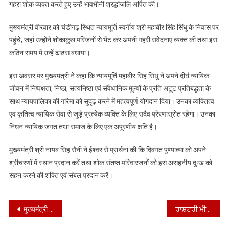
गहरा शोक व्यक्त करते हुए उन्हें भावभीनी श्रद्धांजलि अर्पित की।
सैनी
ने
मुख्यमंत्री वीरवार को चंडीगढ़ स्थित न्यायमूर्ति स्वर्गीय श्री महाबीर सिंह सिंधु के निवास पर
न्यायमूर्ति
पहुंचे, जहां उन्होंने शोकाकुल परिजनों से भेंट कर अपनी गहरी संवेदनाएं व्यक्त कीं तथा इस
स्वर्गीय
महाबीर
कठिन समय में उन्हें ढांढस बंधाया।
सिंह
इस अवसर पर मुख्यमंत्री ने कहा कि न्यायमूर्ति महाबीर सिंह सिंधु ने अपने दीर्घ न्यायिक
सिंधु
के
जीवन में निष्पक्षता, निष्ठा, सत्यनिष्ठा एवं संवैधानिक मूल्यों के प्रति अटूट प्रतिबद्धता के
निधन
साथ न्यायपालिका की गरिमा को सुदृढ़ करने में महत्वपूर्ण योगदान दिया। उनका व्यक्तित्व
पर
एवं कृतित्व न्यायिक सेवा से जुड़े प्रत्येक व्यक्ति के लिए सदैव प्रेरणास्रोत रहेगा। उनका
गहरा
निधन न्यायिक जगत तथा समाज के लिए एक अपूरणीय क्षति है।
शोक
व्यक्त
मुख्यमंत्री श्री नायब सिंह सैनी ने ईश्वर से प्रार्थना की कि दिवंगत पुण्यात्मा को अपने
किया
श्रीचरणों में स्थान प्रदान करें तथा शोक संतप्त परिवारजनों को इस असहनीय दुःख को
सहन करने की शक्ति एवं संबल प्रदान करें।
Post
मुख्यमंत्री भगवंत सिंह मान के नेतृत्व वाली कैबिनेट की ओर से लैंड पूलिंग के लाभों में वृद्धि
ਰਾਸ਼ਟਰੀ ਮੀਡੀਆ ਗਰੁੱਪ ਆਜ ਤੱਕ ਆਮਣੇ ਸਾਹਮਣੇ ਵਲੋਂ ਕਰਵਾਇਆ ਰਾਜ ਪੱਧਰੀ ਸਮਾਰੋਹ