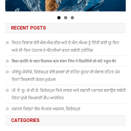
RECENT POSTS
ਸਿਹਤ ਵਿਭਾਗ ਵੱਲੋਂ ਐਲ.ਐਚ.ਵੀਜ਼ ਅਤੇ ਏ.ਐਨ.ਐਮਜ਼ ਨੂੰ ਦਿੱਤੀ ਗਈ ਯੂ-ਵਿਨ
ਅਤੇ ਈ-ਵਿਨ ਪੋਰਟਲ ਤੇ ਐਂਟਰੀਆਂ ਕਰਨ ਸਬੰਧੀ ਟ੍ਰੇਨਿੰਗ
शिक्षा क्रांति के तहत विधायक ब्रम शंकर जिंपा ने विद्यार्थियों को बांटे स्कूल बैग
ਪੀਏਯੂੑ-ਕੇਵੀਕੇ, ਫਿਰੋਜ਼ਪੁਰ ਵੱਲੋਂ ਫਸਲਾਂ ਦੀ ਰਹਿੰਦ-ਖੂੰਹਦ ਦੀ ਸੰਭਾਲ ਤਹਿਤ ਪੰਜ
ਦਿਨਾਂ ਸਿਖਲਾਈ ਕੋਰਸ ਮੁਕੰਮਲ
ਪੀ. ਏ. ਯੂ.-ਕੇ.ਵੀ.ਕੇ. ਫ਼ਿਰੋਜ਼ਪੁਰ ਵਿਖੇ ਸਾਬਣ ਅਤੇ ਸਫ਼ਾਈ ਪਦਾਰਥ ਬਣਾਉਣ ਸਬੰਧੀ
ਕਿੱਤਾ ਮੁੱਖੀ ਸਿਖਲਾਈ ਕੈਂਪ ਆਯੋਜਿਤ
ਦਫ਼ਤਰ ਜ਼ਿਲ੍ਹਾ ਲੋਕ ਸੰਪਰਕ ਅਫ਼ਸਰ, ਫ਼ਿਰੋਜ਼ਪੁਰ
CATEGORIES