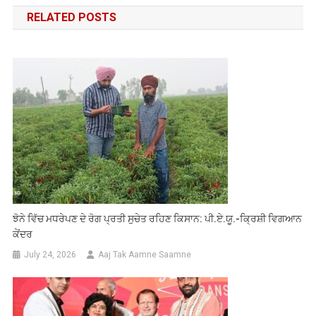
navigation
RELATED POSTS
ਝੋਨੇ ਵਿੱਚ ਮਧਰੇਪਣ ਦੇ ਰੋਗ ਪ੍ਰਤੀ ਸੁਚੇਤ ਰਹਿਣ ਕਿਸਾਨ: ਪੀ.ਏ.ਯੂ.-ਕ੍ਰਿਸ਼ੀ ਵਿਗਆਨ
ਕੇਂਦਰ
July 24, 2026
Aaj Tak Aamne Saamne