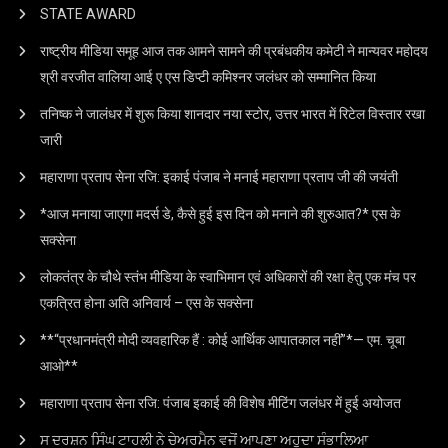
STATE AWARD
राष्ट्रीय मीडिया समूह आज तक आमने सामने की प्रबंधकीय कमेटी ने मान्यवर महोदय
श्री वरजीत वालिया आई ए एस डिप्टी कमिश्नर जलंधर को सम्मानित किया
तनिष्क ने जालंधर में शुरू किया शानदार नया स्टोर, उत्तर भारत में रिटेल विस्तार रखा
जारी
महाराणा प्रताप सेना रजि: इकाई पंजाब ने मनाई महाराणा प्रताप जी की जयंती
*आज मनाया जाएगा मदर्स डे, कैसे हुई इस दिन को मनाने की शुरुआत?* एस के
सक्सेना
लोकतंत्र के चौथे स्तंभ मीडिया के स्वाभिमान एवं अधिकारों की रक्षा हेतु एक मंच पर
एकत्रित होना अति अनिवार्य – एस के सक्सेना
**“प्रधानमंत्री मोदी व्यवहारिक हैं : कोई आर्थिक आपातकाल नहीं”*— एम. चूबा
आओ**
महाराणा प्रताप सेना रजि: पंजाब इकाई की विशेष मीटिंग जलंधर में हुई अयोजत
ਸ ਦਰਸ਼ਨ ਸਿੰਘ ਟਾਹਲੀ ਨੇ ਚੇਅਰਮੈਨ ਵਜੋਂ ਆਪਣਾ ਅਹੁਦਾ ਸੰਭਾਲਿਆ