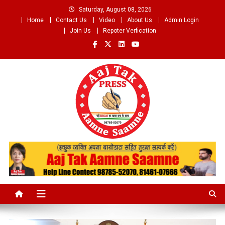
Skip
Saturday, August 08, 2026
to
Home
Contact Us
Video
About Us
Admin Login
content
Join Us
Repoter Verfication
Aaj Tak Aamne Saamne.com