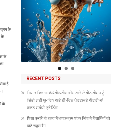
यक्रम के
 के
ार के
 की
RECENT POSTS
िया है
है।
ਸਿਹਤ ਵਿਭਾਗ ਵੱਲੋਂ ਐਲ.ਐਚ.ਵੀਜ਼ ਅਤੇ ਏ.ਐਨ.ਐਮਜ਼ ਨੂੰ
ਦਿੱਤੀ ਗਈ ਯੂ-ਵਿਨ ਅਤੇ ਈ-ਵਿਨ ਪੋਰਟਲ ਤੇ ਐਂਟਰੀਆਂ
ं के
ਕਰਨ ਸਬੰਧੀ ਟ੍ਰੇਨਿੰਗ
शिक्षा क्रांति के तहत विधायक ब्रम शंकर जिंपा ने विद्यार्थियों को
बांटे स्कूल बैग