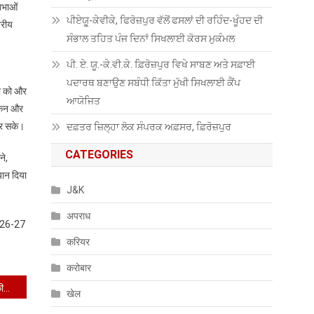
तिभाओं
ਪੀਏਯੂੑ-ਕੇਵੀਕੇ, ਫਿਰੋਜ਼ਪੁਰ ਵੱਲੋਂ ਫਸਲਾਂ ਦੀ ਰਹਿੰਦ-ਖੂੰਹਦ ਦੀ
तरीय
ਸੰਭਾਲ ਤਹਿਤ ਪੰਜ ਦਿਨਾਂ ਸਿਖਲਾਈ ਕੋਰਸ ਮੁਕੰਮਲ
ਪੀ. ਏ. ਯੂ.-ਕੇ.ਵੀ.ਕੇ. ਫ਼ਿਰੋਜ਼ਪੁਰ ਵਿਖੇ ਸਾਬਣ ਅਤੇ ਸਫ਼ਾਈ
ਪਦਾਰਥ ਬਣਾਉਣ ਸਬੰਧੀ ਕਿੱਤਾ ਮੁੱਖੀ ਸਿਖਲਾਈ ਕੈਂਪ
ता को और
ਆਯੋਜਿਤ
ांकन और
कर सके।
ਦਫ਼ਤਰ ਜ਼ਿਲ੍ਹਾ ਲੋਕ ਸੰਪਰਕ ਅਫ਼ਸਰ, ਫ਼ਿਰੋਜ਼ਪੁਰ
CATEGORIES
ने,
यान दिया
J&K
अपराध
 2026-27
करियर
करोबार
राष्ट्रीय मीडिया समूह के प्रबंधकीय सदस्यों की ओर से पंजाब ब्यूरो ऑफ इन्वेस्टिगेशन के डायरेक्टर मान्यवर महोदय एल के यादव से : विशेष मुलाकात
खेल