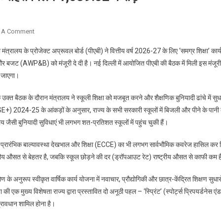
On
 A Comment
हरियाणा
्रालय के प्रोजेक्ट अप्रूवल बोर्ड (पीएबी) ने वित्तीय वर्ष 2026-27 के लिए ‘समग्र शिक्षा’ कार्
को
र बजट (AWP&B) को मंजूरी दे दी है। नई दिल्ली में आयोजित पीएबी की बैठक में मिली इस मंजूरी
‘समग्र
ा जाएगा।
शिक्षा’
कार्यक्रम
्त बैठक के दौरान मंत्रालय ने स्कूली शिक्षा को मजबूत करने और शैक्षणिक बुनियादी ढांचे में सुध
के
) 2024-25 के आंकड़ों के अनुसार, राज्य के सभी सरकारी स्कूलों में बिजली और पीने के पानी
तहत
मिलेंगे
जैसी बुनियादी सुविधाएं भी लगभग शत-प्रतिशत स्कूलों में पहुंच चुकी हैं।
1,639.02
ें प्रारंभिक बाल्यावस्था देखभाल और शिक्षा (ECCE) का भी लगभग सार्वभौमिक कवरेज हासिल कर ल
करोड़
ाष्ट्रीय औसत से बेहतर है, जबकि स्कूल छोड़ने की दर (ड्रॉपआउट रेट) राष्ट्रीय औसत से काफी कम 
 के अनुरूप स्वीकृत वार्षिक कार्य योजना में नवाचार, प्रौद्योगिकी और छात्र-केंद्रित शिक्षण सुधारो
की एक मुख्य विशेषता राज्य द्वारा प्रस्तावित दो अनूठी पहल – ‘स्प्रिंट’ (स्पोर्ट्स प्रिपयर्डनेस एंड
ा प्रावधान शामिल होना है।