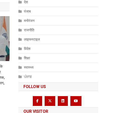
देश
पंजाब
मनोरंजन
राजनीति
लाइफस्टाइल
विदेश
शिक्षा
के
स्वास्थ्य
र
ਪੰਜਾਬ
ेशक,
भाग,
FOLLOW US
OUR VISITOR