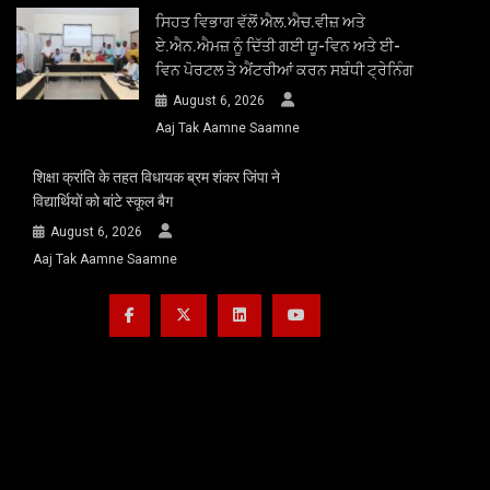
ਸਿਹਤ ਵਿਭਾਗ ਵੱਲੋਂ ਐਲ.ਐਚ.ਵੀਜ਼ ਅਤੇ
ਏ.ਐਨ.ਐਮਜ਼ ਨੂੰ ਦਿੱਤੀ ਗਈ ਯੂ-ਵਿਨ ਅਤੇ ਈ-
ਵਿਨ ਪੋਰਟਲ ਤੇ ਐਂਟਰੀਆਂ ਕਰਨ ਸਬੰਧੀ ਟ੍ਰੇਨਿੰਗ
August 6, 2026
Aaj Tak Aamne Saamne
शिक्षा क्रांति के तहत विधायक ब्रम शंकर जिंपा ने
विद्यार्थियों को बांटे स्कूल बैग
August 6, 2026
Aaj Tak Aamne Saamne