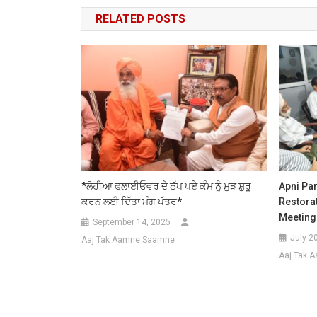
navigation
RELATED POSTS
*ਲੋਹੀਆ ਫਲਾਈਓਵਰ ਦੇ ਠੱਪ ਪਏ ਕੰਮ ਨੂੰ ਮੁੜ ਸ਼ੁਰੂ
Apni Pa
ਕਰਨ ਲਈ ਦਿੱਤਾ ਮੰਗ ਪੱਤਰ*
Restorat
Meeting
September 14, 2025
July 2
Aaj Tak Aamne Saamne
Aaj Tak 