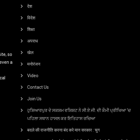
देश
विदेश
शिक्षा
अपराध
खेल
te, so
 even a
मनोरंजन
Video
cal
Contact Us
Join Us
ਹੁਸ਼ਿਆਰਪੁਰ ਦੇ ਸਕਸ਼ਮ ਵਸ਼ਿਸ਼ਟ ਨੇ ਸੀ.ਏ.ਜੀ. ਦੀ ਕੌਮੀ ਪ੍ਰੀਖਿਆ ‘ਚ
ਪਹਿਲਾ ਸਥਾਨ ਹਾਸਲ ਕਰ ਇਤਿਹਾਸ ਰਚਿਆ
बदले की राजनीति करना बंद करे मान सरकार : चुग