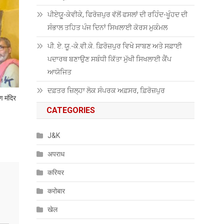
ਪੀਏਯੂੑ-ਕੇਵੀਕੇ, ਫਿਰੋਜ਼ਪੁਰ ਵੱਲੋਂ ਫਸਲਾਂ ਦੀ ਰਹਿੰਦ-ਖੂੰਹਦ ਦੀ
ਸੰਭਾਲ ਤਹਿਤ ਪੰਜ ਦਿਨਾਂ ਸਿਖਲਾਈ ਕੋਰਸ ਮੁਕੰਮਲ
ਪੀ. ਏ. ਯੂ.-ਕੇ.ਵੀ.ਕੇ. ਫ਼ਿਰੋਜ਼ਪੁਰ ਵਿਖੇ ਸਾਬਣ ਅਤੇ ਸਫ਼ਾਈ
ਪਦਾਰਥ ਬਣਾਉਣ ਸਬੰਧੀ ਕਿੱਤਾ ਮੁੱਖੀ ਸਿਖਲਾਈ ਕੈਂਪ
ਆਯੋਜਿਤ
ਦਫ਼ਤਰ ਜ਼ਿਲ੍ਹਾ ਲੋਕ ਸੰਪਰਕ ਅਫ਼ਸਰ, ਫ਼ਿਰੋਜ਼ਪੁਰ
ण मंदिर
CATEGORIES
J&K
अपराध
करियर
करोबार
खेल