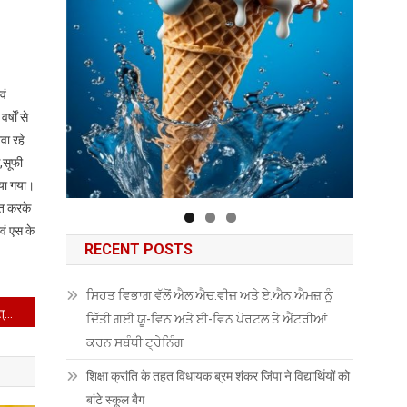
वं
्षों से
वा रहे
ञ,सूफी
िया गया।
ात करके
वं एस के
RECENT POSTS
ਸਿਹਤ ਵਿਭਾਗ ਵੱਲੋਂ ਐਲ.ਐਚ.ਵੀਜ਼ ਅਤੇ ਏ.ਐਨ.ਐਮਜ਼ ਨੂੰ
ज़िला मजिस्ट्रेट ने अमरनाथ यात्रा को लेकर सुरक्षा और सुविधाओं के व्यापक प्रबंध सुनिश्चित किए
ਦਿੱਤੀ ਗਈ ਯੂ-ਵਿਨ ਅਤੇ ਈ-ਵਿਨ ਪੋਰਟਲ ਤੇ ਐਂਟਰੀਆਂ
ਕਰਨ ਸਬੰਧੀ ਟ੍ਰੇਨਿੰਗ
शिक्षा क्रांति के तहत विधायक ब्रम शंकर जिंपा ने विद्यार्थियों को
बांटे स्कूल बैग