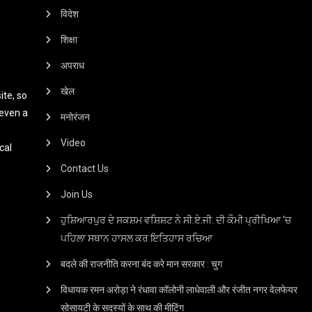
विदेश
शिक्षा
अपराध
खेल
te, so
 even a
मनोरंजन
Video
cal
Contact Us
Join Us
ਹੁਸ਼ਿਆਰਪੁਰ ਦੇ ਸਕਸ਼ਮ ਵਸ਼ਿਸ਼ਟ ਨੇ ਸੀ.ਏ.ਜੀ. ਦੀ ਕੌਮੀ ਪ੍ਰੀਖਿਆ ‘ਚ
ਪਹਿਲਾ ਸਥਾਨ ਹਾਸਲ ਕਰ ਇਤਿਹਾਸ ਰਚਿਆ
बदले की राजनीति करना बंद करे मान सरकार : चुग
विधायक रमन अरोड़ा ने रंधावा कॉलोनी लाधेवाली और रंजीत नगर वेलफेयर
सोसायटी के सदस्यों के साथ की मीटिंग