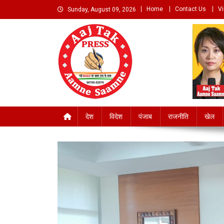
Skip
Home
Contact Us
V
Sunday, August 09, 2026
to
content
Aaj Tak Aamne Saamn
देश
विदेश
पंजाब
राजनीति
खेल