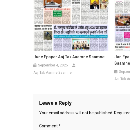
June Epaper Aaj Tak Aaamne Saamne
Jan Epa
Saamne
September 4, 2025
Septem
Aaj Tak Aamne Saamne
Aaj Tak 
Leave a Reply
Your email address will not be published.
Required
Comment
*