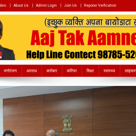
ideo
About Us
Admin Login
Join Us
Repoter Verfication
e.com
मनोरंजन
अपराध
करोबार
करियर
शिक्षा
स्वास्थ्य
लाइफस