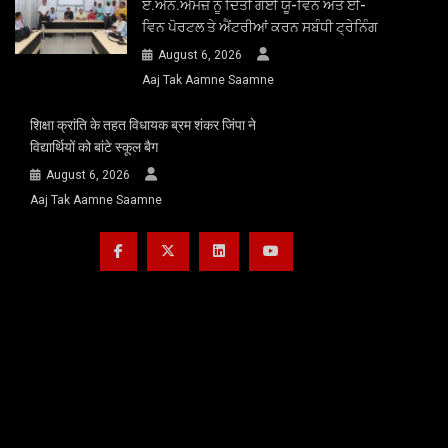
ਏ.ਐਨ.ਐਮਜ਼ ਨੂੰ ਦਿੱਤੀ ਗਈ ਯੂ-ਵਿਨ ਅਤੇ ਈ-
ਵਿਨ ਪੋਰਟਲ ਤੇ ਐਂਟਰੀਆਂ ਕਰਨ ਸਬੰਧੀ ਟ੍ਰੇਨਿੰਗ
August 6, 2026
Aaj Tak Aamne Saamne
शिक्षा क्रांति के तहत विधायक ब्रम शंकर जिंपा ने
विद्यार्थियों को बांटे स्कूल बैग
August 6, 2026
Aaj Tak Aamne Saamne