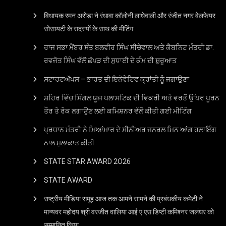
विधायक रमन अरोड़ा ने रंधावा कॉलोनी लाधेवाली और रंजीत नगर वेलफेयर
सोसायटी के सदस्यों के साथ की मीटिंग
ਰਾਜ ਸਭਾ ਮੈਂਬਰ ਸੰਤ ਬਲਵੀਰ ਸਿੰਘ ਸੀਚੇਵਾਲ ਅਤੇ ਕੈਬਨਿਟ ਮੰਤਰੀ ਡਾ.
ਰਵਜੋਤ ਸਿੰਘ ਵੱਲੋਂ ਛੱਪੜ ਦੀ ਸੁਧਾਈ ਦੇ ਕੰਮ ਦੀ ਸ਼ੁਰੂਆਤ
ਸਟਾਰਟਅੱਪਸ – ਭਾਰਤ ਦੀ ਇਨੋਵੇਟਿਵ ਕ੍ਰਾਂਤੀ ਨੂੰ ਜਗਾਉਣਾ
ਸ਼ਹਿਰ ਵਿੱਚ ਸਿੰਗਲ ਯੂਜ ਪਲਾਸਟਿਕ ਦੀ ਵਿਕਰੀ ਅਤੇ ਵਰਤੋਂ ਉੱਪਰ ਪੂਰਨ
ਤੌਰ ਤੇ ਰੋਕ ਲਗਾਉਣ ਲਈ ਕਮਿਸ਼ਨਰ ਵੱਲੋਂ ਕੀਤੀ ਗਈ ਮੀਟਿੰਗ
ਪ੍ਰਧਾਨ ਮੰਤਰੀ ਨੇ ਮਿਆਂਮਾਰ ਦੇ ਸੀਨੀਅਰ ਜਨਰਲ ਮਿਨ ਆਂਗ ਹਲਾਇੰਗ
ਨਾਲ ਮੁਲਾਕਾਤ ਕੀਤੀ
STATE STAR AWARD 2O26
STATE AWARD
राष्ट्रीय मीडिया समूह आज तक आमने सामने की प्रबंधकीय कमेटी ने
मान्यवर महोदय श्री वरजीत वालिया आई ए एस डिप्टी कमिश्नर जलंधर को
सम्मानित किया