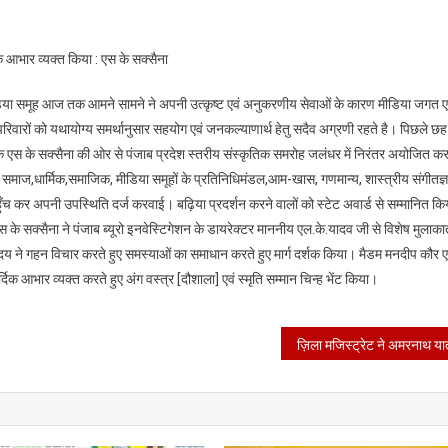
मीडिया
समूह
िक आभार व्यक्त किया : एस के सक्सैना
के
प्रबंधकीय
ीडिया समूह आज तक आमने सामने ने अपनी उत्कृष्ट एवं अनुकरणीय सेवाओं के कारण मीडिया जगत ए
सदस्यों
रिवारों को यथायोग्य समर्थानुसार सहयोग एवं जनकल्याणार्थ हेतु सदैव अग्रणी रहते है। पिछले छह वर
की
दक एस के सक्सैना की ओर से पंजाब प्रदेश स्तरीय संस्कृतिक समरोह जलंधर में निरंतर अयोजित कर
ओर
संत समाज,धार्मिक,समाजिक, मीडिया समूहों के प्रतिनिधिमंडल,आम-खास, गणमान्य, शास्त्रीय संगीतज्
से
ं पहुँच कर अपनी उपस्थिति दर्ज करवाई। बढ़िया प्रदर्शन करने वालों को स्टेट अवार्ड से सम्मानित क
पंजाब
ब्यूरो
के सक्सैना ने पंजाब ब्यूरो इनवेस्टिगेशन के डायरेक्टर माननीय एल.के.यादव जी से विशेष मुलाक
ऑफ
दय ने गहन विचार करते हुए समस्याओं का समाधान करते हुए मार्ग दर्शक किया। मैडम मनदीप कौर ए
इन्वेस्टिगेशन
दिक आभार व्यक्त करते हुए अंग वस्त्र [दौशाला] एवं स्मृति सम्मान चिन्ह भेंट किया।
के
डायरेक्टर
मान्यवर
महोदय
एल
के
यादव