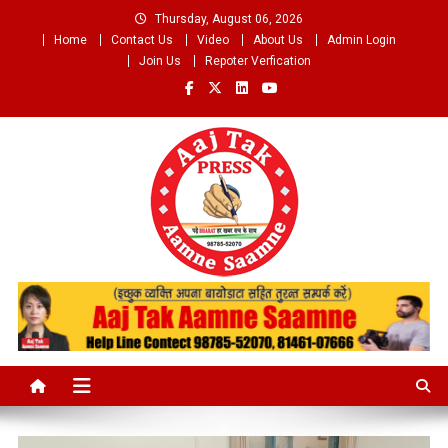
Skip
Thursday, August 06, 2026
to
Home
Contact Us
Video
About Us
Admin Login
content
Join Us
Repoter Verfication
Aaj Tak Aamne Saamne.com