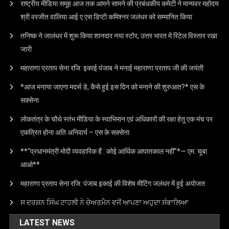
राष्ट्रीय मीडिया समूह आज तक आमने सामने की प्रबंधकीय कमेटी ने मान्यवर महोदय
श्री वरजीत वालिया आई ए एस डिप्टी कमिश्नर जलंधर को सम्मानित किया
तनिष्क ने जालंधर में शुरू किया शानदार नया स्टोर, उत्तर भारत में रिटेल विस्तार रखा
जारी
महाराणा प्रताप सेना रजि: इकाई पंजाब ने मनाई महाराणा प्रताप जी की जयंती
*आज मनाया जाएगा मदर्स डे, कैसे हुई इस दिन को मनाने की शुरुआत?* एस के
सक्सेना
लोकतंत्र के चौथे स्तंभ मीडिया के स्वाभिमान एवं अधिकारों की रक्षा हेतु एक मंच पर
एकत्रित होना अति अनिवार्य – एस के सक्सेना
**“प्रधानमंत्री मोदी व्यवहारिक हैं : कोई आर्थिक आपातकाल नहीं”*— एम. चूबा
आओ**
महाराणा प्रताप सेना रजि: पंजाब इकाई की विशेष मीटिंग जलंधर में हुई अयोजत
ਸ ਦਰਸ਼ਨ ਸਿੰਘ ਟਾਹਲੀ ਨੇ ਚੇਅਰਮੈਨ ਵਜੋਂ ਆਪਣਾ ਅਹੁਦਾ ਸੰਭਾਲਿਆ
LATEST NEWS