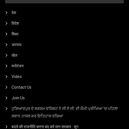
देश
विदेश
शिक्षा
अपराध
खेल
मनोरंजन
Video
Contact Us
Join Us
ਹੁਸ਼ਿਆਰਪੁਰ ਦੇ ਸਕਸ਼ਮ ਵਸ਼ਿਸ਼ਟ ਨੇ ਸੀ.ਏ.ਜੀ. ਦੀ ਕੌਮੀ ਪ੍ਰੀਖਿਆ ‘ਚ ਪਹਿਲਾ
ਸਥਾਨ ਹਾਸਲ ਕਰ ਇਤਿਹਾਸ ਰਚਿਆ
बदले की राजनीति करना बंद करे मान सरकार : चुग