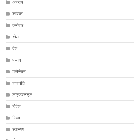
अपराध
करियर
करोबार
खेल
देश
पंजाब
मनोरंजन
राजनीति
लाइफस्टाइल
विदेश
शिक्षा
स्वास्थ्य