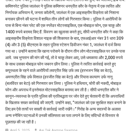
कमिश्नरेट पुलिस जालंधर ने पुलिस कमिश्नर धनप्रीत कौर के नेतृत्व में एक त्वरित और
निर्णायक अभियान में, जनता कॉलोनी, जालंधर में एक आइसक्रीम विक्रेता को निशाना
बनाकर छीनने की घटना में शामिल तीन लोगों को गिरफ्तार किया। पुलिस ने आरोपियों के
पास से बिना नंबर प्लेट की एक स्प्लेंडर मोटरसाइकिल, एक मोबाइल फोन, एक चाकू और
1400 रुपये बरामद किए हैं. विवरण का खुलासा करते हुए, सीपी धनप्रीत कौर ने कहा कि
आइसक्रीम विक्रेता विशाल नाइक की शिकायत के बाद, एफआईआर नंबर 31 धारा 309
(4) और 3 (5) बीएनएस के तहत पुलिस स्टेशन डिवीजन नंबर 1, जालंधर में दर्ज किया
गया था। उन्होंने बताया कि खाना परोसने के दौरान तीन लोग मोटरसाइकिल पर उनके पास
आये. जब भुगतान की मांग की गई, तो वे चाकू लेकर आए, उसे धमकाया और 2,000 रुपये
के साथ उसका मोबाइल फोन जबरन छीन लिया। पुलिस ने त्वरित कार्रवाई करते हुए
कपूरथला के रहने वाले आरोपियों लवप्रीत सिंह उर्फ ​​लव (हरभजन सिंह का बेटा),
अमनप्रीत सिंह उर्फ ​​विशाल (हरजीत सिंह का बेटा) और रियास कल्याण उर्फ ​​नानू
(बलविंदर का बेटा) को गिरफ्तार कर लिया। पुलिस ने हथियार, चोरी की नकदी, मोबाइल
फोन और अपराध में इस्तेमाल मोटरसाइकिल बरामद कर ली है। सीपी धनप्रीत कौर ने
कानून-व्यवस्था के प्रति पुलिस की प्रतिबद्धता पर जोर देते हुए चेतावनी दी कि अपराधियों
के खिलाफ सख्त कार्रवाई की जाएगी. उन्होंने कहा, “जालंधर को एक सुरक्षित शहर बनाने के
लिए हम ऐसे तत्वों पर सख्ती से कार्रवाई जारी रखेंगे।” गिरोह के अन्य सदस्यों के अलावा
अन्य स्नैचिंग घटनाओं में उनकी संलिप्तता का पता लगाने के लिए संदिग्धों से विस्तार से
पूछताछ की जा रही है।
April 5, 2025
Aaj Tak Aamne Saamne