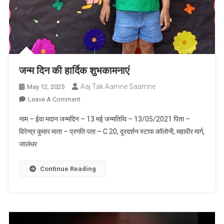
जन्म दिन की हार्दिक शुभकामनाएं
Aaj Tak Aamne Saamne
May 12, 2025
On
Leave A Comment
जन्म
नाम – ईवा मदान जन्मदिन – 13 मई जन्मतिथि – 13/05/2021 पिता –
दिन
विरेन्द्र कुमार माता – प्रगति पता – C 20, दूरदर्शन स्टाफ कॉलोनी, महावीर मार्ग,
की
जालंधर
हार्दिक
शुभकामनाएं
Continue Reading