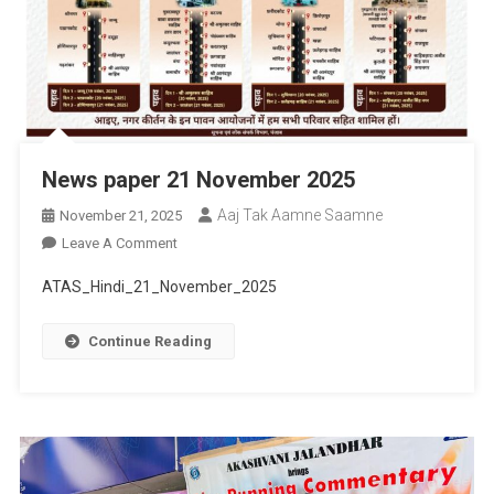
News paper 21 November 2025
Aaj Tak Aamne Saamne
November 21, 2025
On
Leave A Comment
News
ATAS_Hindi_21_November_2025
Paper
21
Continue Reading
November
2025