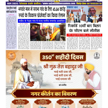
में
की
सहभागिता