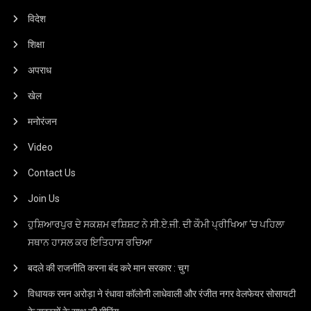
विदेश
शिक्षा
अपराध
खेल
मनोरंजन
Video
Contact Us
Join Us
ਹੁਸ਼ਿਆਰਪੁਰ ਦੇ ਸਕਸ਼ਮ ਵਸ਼ਿਸ਼ਟ ਨੇ ਸੀ.ਏ.ਜੀ. ਦੀ ਕੌਮੀ ਪ੍ਰੀਖਿਆ ‘ਚ ਪਹਿਲਾ
ਸਥਾਨ ਹਾਸਲ ਕਰ ਇਤਿਹਾਸ ਰਚਿਆ
बदले की राजनीति करना बंद करे मान सरकार : चुग
विधायक रमन अरोड़ा ने रंधावा कॉलोनी लाधेवाली और रंजीत नगर वेलफेयर सोसायटी