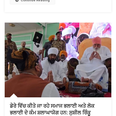
Continue Reading
शुभकामनाएं
ਡੇਰੇ ਵਿੱਚ ਕੀਤੇ ਜਾ ਰਹੇ ਸਮਾਜ ਭਲਾਈ ਅਤੇ ਲੋਕ
ਭਲਾਈ ਦੇ ਕੰਮ ਸ਼ਲਾਘਾਯੋਗ ਹਨ: ਸੁਸ਼ੀਲ ਰਿੰਕੂ