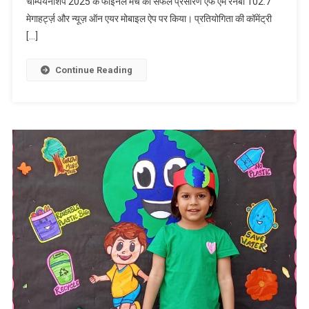
चैम्पियनशिप 2025 के फाइनल मैच का सफल प्रसारण एफ एम रेनबो 102.7
प्रसारित
किया
मेगाहर्ट्ज़ और न्यूज़ ऑन एयर मोबाइल ऐप पर किया। प्रतियोगिता की कॉमेंट्री
15वां
[…]
हॉकी
इंडिया
Continue Reading
पुरुष
जूनियर
राष्ट्रीय
चैम्पियनशिप
2025
का
फाइनल
मैच।