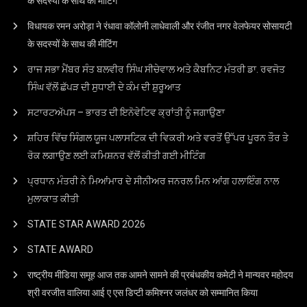
के सदस्यों के साथ की मीटिंग
विधायक रमन अरोड़ा ने रंधावा कॉलोनी लाधेवाली और रंजीत नगर वेलफेयर सोसायटी
के सदस्यों के साथ की मीटिंग
ਰਾਜ ਸਭਾ ਮੈਂਬਰ ਸੰਤ ਬਲਵੀਰ ਸਿੰਘ ਸੀਚੇਵਾਲ ਅਤੇ ਕੈਬਨਿਟ ਮੰਤਰੀ ਡਾ. ਰਵਜੋਤ
ਸਿੰਘ ਵੱਲੋਂ ਛੱਪੜ ਦੀ ਸੁਧਾਈ ਦੇ ਕੰਮ ਦੀ ਸ਼ੁਰੂਆਤ
ਸਟਾਰਟਅੱਪਸ – ਭਾਰਤ ਦੀ ਇਨੋਵੇਟਿਵ ਕ੍ਰਾਂਤੀ ਨੂੰ ਜਗਾਉਣਾ
ਸ਼ਹਿਰ ਵਿੱਚ ਸਿੰਗਲ ਯੂਜ ਪਲਾਸਟਿਕ ਦੀ ਵਿਕਰੀ ਅਤੇ ਵਰਤੋਂ ਉੱਪਰ ਪੂਰਨ ਤੌਰ ਤੇ
ਰੋਕ ਲਗਾਉਣ ਲਈ ਕਮਿਸ਼ਨਰ ਵੱਲੋਂ ਕੀਤੀ ਗਈ ਮੀਟਿੰਗ
ਪ੍ਰਧਾਨ ਮੰਤਰੀ ਨੇ ਮਿਆਂਮਾਰ ਦੇ ਸੀਨੀਅਰ ਜਨਰਲ ਮਿਨ ਆਂਗ ਹਲਾਇੰਗ ਨਾਲ
ਮੁਲਾਕਾਤ ਕੀਤੀ
STATE STAR AWARD 2O26
STATE AWARD
राष्ट्रीय मीडिया समूह आज तक आमने सामने की प्रबंधकीय कमेटी ने मान्यवर महोदय
श्री वरजीत वालिया आई ए एस डिप्टी कमिश्नर जलंधर को सम्मानित किया