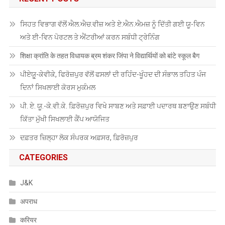
ਸਿਹਤ ਵਿਭਾਗ ਵੱਲੋਂ ਐਲ.ਐਚ.ਵੀਜ਼ ਅਤੇ ਏ.ਐਨ.ਐਮਜ਼ ਨੂੰ ਦਿੱਤੀ ਗਈ ਯੂ-ਵਿਨ
ਅਤੇ ਈ-ਵਿਨ ਪੋਰਟਲ ਤੇ ਐਂਟਰੀਆਂ ਕਰਨ ਸਬੰਧੀ ਟ੍ਰੇਨਿੰਗ
शिक्षा क्रांति के तहत विधायक ब्रम शंकर जिंपा ने विद्यार्थियों को बांटे स्कूल बैग
ਪੀਏਯੂੑ-ਕੇਵੀਕੇ, ਫਿਰੋਜ਼ਪੁਰ ਵੱਲੋਂ ਫਸਲਾਂ ਦੀ ਰਹਿੰਦ-ਖੂੰਹਦ ਦੀ ਸੰਭਾਲ ਤਹਿਤ ਪੰਜ
ਦਿਨਾਂ ਸਿਖਲਾਈ ਕੋਰਸ ਮੁਕੰਮਲ
ਪੀ. ਏ. ਯੂ.-ਕੇ.ਵੀ.ਕੇ. ਫ਼ਿਰੋਜ਼ਪੁਰ ਵਿਖੇ ਸਾਬਣ ਅਤੇ ਸਫ਼ਾਈ ਪਦਾਰਥ ਬਣਾਉਣ ਸਬੰਧੀ
ਕਿੱਤਾ ਮੁੱਖੀ ਸਿਖਲਾਈ ਕੈਂਪ ਆਯੋਜਿਤ
ਦਫ਼ਤਰ ਜ਼ਿਲ੍ਹਾ ਲੋਕ ਸੰਪਰਕ ਅਫ਼ਸਰ, ਫ਼ਿਰੋਜ਼ਪੁਰ
CATEGORIES
J&K
अपराध
करियर