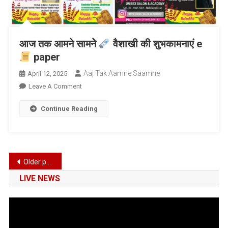
आज तक आमने सामने
वैशाखी की शुभकामनाएं e
paper
Aaj Tak Aamne Saamne
April 12, 2025
On
Leave A Comment
आज
Continue Reading
तक
आमने
सामने
वैशाखी
Posts
Older posts
की
navigation
LIVE NEWS
शुभकामनाएं
E
Paper