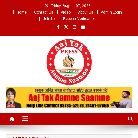
Skip
Friday, August 07, 2026
to
Home
Contact Us
Video
About Us
Admin Login
content
Join Us
Repoter Verfication
Aaj Tak Aamne Saamne.com