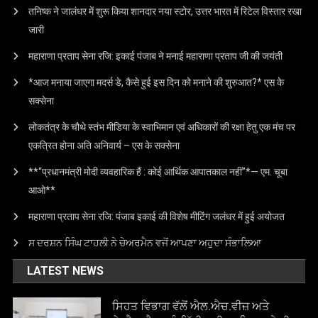
तनिष्क ने जालंधर में शुरू किया शानदार नया स्टोर, उत्तर भारत में रिटेल विस्तार रखा
जारी
महाराणा प्रताप सेना रजि: इकाई पंजाब ने मनाई महाराणा प्रताप जी की जयंती
*आज मनाया जाएगा मदर्स डे, कैसे हुई इस दिन को मनाने की शुरुआत?* एस के
सक्सेना
लोकतंत्र के चौथे स्तंभ मीडिया के स्वाभिमान एवं अधिकारों की रक्षा हेतु एक मंच पर
एकत्रित होना अति अनिवार्य – एस के सक्सेना
**“प्रधानमंत्री मोदी व्यवहारिक हैं : कोई आर्थिक आपातकाल नहीं”*— एम. चूबा
आओ**
महाराणा प्रताप सेना रजि: पंजाब इकाई की विशेष मीटिंग जलंधर में हुई अयोजत
ਸ ਦਰਸ਼ਨ ਸਿੰਘ ਟਾਹਲੀ ਨੇ ਚੇਅਰਮੈਨ ਵਜੋਂ ਆਪਣਾ ਅਹੁਦਾ ਸੰਭਾਲਿਆ
LATEST NEWS
ਸਿਹਤ ਵਿਭਾਗ ਵੱਲੋਂ ਐਲ.ਐਚ.ਵੀਜ਼ ਅਤੇ