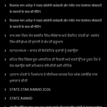
विधायक रमन अरोड़ा ने रंधावा कॉलोनी लाधेवाली और रंजीत नगर वेलफेयर सोसायटी
के सदस्यों के साथ की मीटिंग
विधायक रमन अरोड़ा ने रंधावा कॉलोनी लाधेवाली और रंजीत नगर वेलफेयर सोसायटी
के सदस्यों के साथ की मीटिंग
ਰਾਜ ਸਭਾ ਮੈਂਬਰ ਸੰਤ ਬਲਵੀਰ ਸਿੰਘ ਸੀਚੇਵਾਲ ਅਤੇ ਕੈਬਨਿਟ ਮੰਤਰੀ ਡਾ. ਰਵਜੋਤ
ਸਿੰਘ ਵੱਲੋਂ ਛੱਪੜ ਦੀ ਸੁਧਾਈ ਦੇ ਕੰਮ ਦੀ ਸ਼ੁਰੂਆਤ
ਸਟਾਰਟਅੱਪਸ – ਭਾਰਤ ਦੀ ਇਨੋਵੇਟਿਵ ਕ੍ਰਾਂਤੀ ਨੂੰ ਜਗਾਉਣਾ
ਸ਼ਹਿਰ ਵਿੱਚ ਸਿੰਗਲ ਯੂਜ ਪਲਾਸਟਿਕ ਦੀ ਵਿਕਰੀ ਅਤੇ ਵਰਤੋਂ ਉੱਪਰ ਪੂਰਨ ਤੌਰ ਤੇ
ਰੋਕ ਲਗਾਉਣ ਲਈ ਕਮਿਸ਼ਨਰ ਵੱਲੋਂ ਕੀਤੀ ਗਈ ਮੀਟਿੰਗ
ਪ੍ਰਧਾਨ ਮੰਤਰੀ ਨੇ ਮਿਆਂਮਾਰ ਦੇ ਸੀਨੀਅਰ ਜਨਰਲ ਮਿਨ ਆਂਗ ਹਲਾਇੰਗ ਨਾਲ
ਮੁਲਾਕਾਤ ਕੀਤੀ
STATE STAR AWARD 2O26
STATE AWARD