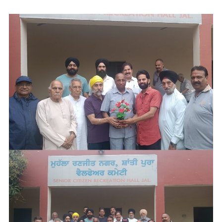
ਬੋਰਡ
ਪੰਜਾਬ
ਨਾਲ
ਕਰਵਾਉਣਾ
ਯਕੀਨੀ
ਬਣਾਉਂਣ-
ਡਿਪਟੀ
ਕਮਿਸਨਰ