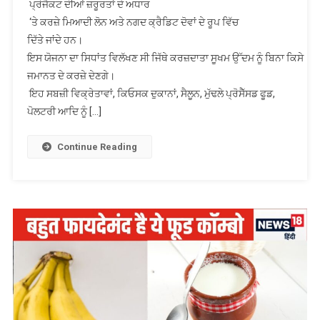
ਪ੍ਰੋਜੈਕਟ ਦੀਆਂ ਜ਼ਰੂਰਤਾਂ ਦੇ ਅਧਾਰ
‘ਤੇ ਕਰਜ਼ੇ ਮਿਆਦੀ ਲੋਨ ਅਤੇ ਨਗਦ ਕ੍ਰੈਡਿਟ ਦੋਵਾਂ ਦੇ ਰੂਪ ਵਿੱਚ
ਦਿੱਤੇ ਜਾਂਦੇ ਹਨ।
ਇਸ ਯੋਜਨਾ ਦਾ ਸਿਧਾਂਤ ਵਿਲੱਖਣ ਸੀ ਜਿੱਥੇ ਕਰਜ਼ਦਾਤਾ ਸੂਖਮ ਉੱਦਮ ਨੂੰ ਬਿਨਾ ਕਿਸੇ
ਜਮਾਨਤ ਦੇ ਕਰਜ਼ੇ ਦੇਣਗੇ।
ਇਹ ਸਬਜ਼ੀ ਵਿਕ੍ਰੇਤਾਵਾਂ, ਕਿਓਸਕ ਦੁਕਾਨਾਂ, ਸੈਲੂਨ, ਮੁੱਢਲੇ ਪ੍ਰੋਸੈੱਸਡ ਫੂਡ,
ਪੋਲਟਰੀ ਆਦਿ ਨੂੰ […]
Continue Reading