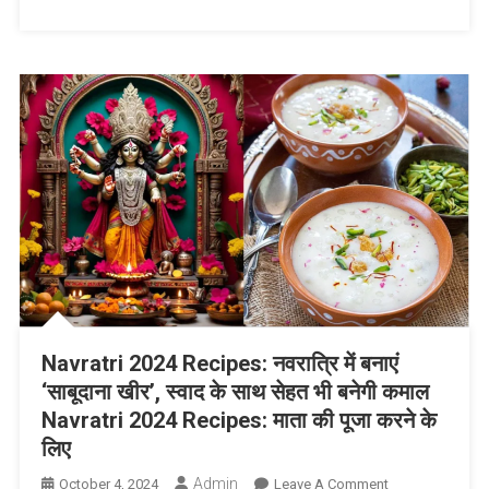
से
होकर
एंबुलेंस
तक
ले
जाते
का
वीडियो
वायरल
Navratri 2024 Recipes: नवरात्रि में बनाएं
‘साबूदाना खीर’, स्वाद के साथ सेहत भी बनेगी कमाल
Navratri 2024 Recipes: माता की पूजा करने के
लिए
Admin
On
October 4, 2024
Leave A Comment