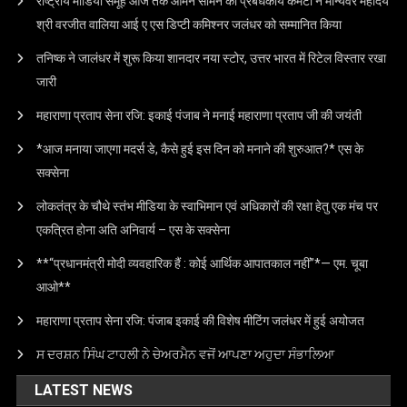
राष्ट्रीय मीडिया समूह आज तक आमने सामने की प्रबंधकीय कमेटी ने मान्यवर महोदय
श्री वरजीत वालिया आई ए एस डिप्टी कमिश्नर जलंधर को सम्मानित किया
तनिष्क ने जालंधर में शुरू किया शानदार नया स्टोर, उत्तर भारत में रिटेल विस्तार रखा
जारी
महाराणा प्रताप सेना रजि: इकाई पंजाब ने मनाई महाराणा प्रताप जी की जयंती
*आज मनाया जाएगा मदर्स डे, कैसे हुई इस दिन को मनाने की शुरुआत?* एस के
सक्सेना
लोकतंत्र के चौथे स्तंभ मीडिया के स्वाभिमान एवं अधिकारों की रक्षा हेतु एक मंच पर
एकत्रित होना अति अनिवार्य – एस के सक्सेना
**“प्रधानमंत्री मोदी व्यवहारिक हैं : कोई आर्थिक आपातकाल नहीं”*— एम. चूबा
आओ**
महाराणा प्रताप सेना रजि: पंजाब इकाई की विशेष मीटिंग जलंधर में हुई अयोजत
ਸ ਦਰਸ਼ਨ ਸਿੰਘ ਟਾਹਲੀ ਨੇ ਚੇਅਰਮੈਨ ਵਜੋਂ ਆਪਣਾ ਅਹੁਦਾ ਸੰਭਾਲਿਆ
LATEST NEWS