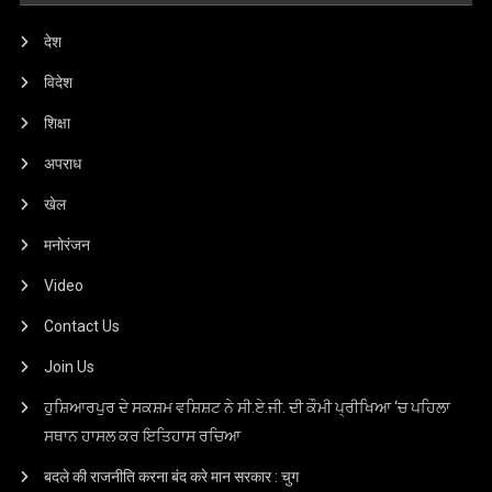
देश
विदेश
शिक्षा
अपराध
खेल
मनोरंजन
Video
Contact Us
Join Us
ਹੁਸ਼ਿਆਰਪੁਰ ਦੇ ਸਕਸ਼ਮ ਵਸ਼ਿਸ਼ਟ ਨੇ ਸੀ.ਏ.ਜੀ. ਦੀ ਕੌਮੀ ਪ੍ਰੀਖਿਆ ‘ਚ ਪਹਿਲਾ
ਸਥਾਨ ਹਾਸਲ ਕਰ ਇਤਿਹਾਸ ਰਚਿਆ
बदले की राजनीति करना बंद करे मान सरकार : चुग