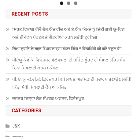
RECENT POSTS
ਸਿਹਤ ਵਿਭਾਗ ਵੱਲੋਂ ਐਲ.ਐਚ.ਵੀਜ਼ ਅਤੇ ਏ.ਐਨ.ਐਮਜ਼ ਨੂੰ ਦਿੱਤੀ ਗਈ ਯੂ-ਵਿਨ
ਅਤੇ ਈ-ਵਿਨ ਪੋਰਟਲ ਤੇ ਐਂਟਰੀਆਂ ਕਰਨ ਸਬੰਧੀ ਟ੍ਰੇਨਿੰਗ
शिक्षा क्रांति के तहत विधायक ब्रम शंकर जिंपा ने विद्यार्थियों को बांटे स्कूल बैग
ਪੀਏਯੂੑ-ਕੇਵੀਕੇ, ਫਿਰੋਜ਼ਪੁਰ ਵੱਲੋਂ ਫਸਲਾਂ ਦੀ ਰਹਿੰਦ-ਖੂੰਹਦ ਦੀ ਸੰਭਾਲ ਤਹਿਤ ਪੰਜ
ਦਿਨਾਂ ਸਿਖਲਾਈ ਕੋਰਸ ਮੁਕੰਮਲ
ਪੀ. ਏ. ਯੂ.-ਕੇ.ਵੀ.ਕੇ. ਫ਼ਿਰੋਜ਼ਪੁਰ ਵਿਖੇ ਸਾਬਣ ਅਤੇ ਸਫ਼ਾਈ ਪਦਾਰਥ ਬਣਾਉਣ ਸਬੰਧੀ
ਕਿੱਤਾ ਮੁੱਖੀ ਸਿਖਲਾਈ ਕੈਂਪ ਆਯੋਜਿਤ
ਦਫ਼ਤਰ ਜ਼ਿਲ੍ਹਾ ਲੋਕ ਸੰਪਰਕ ਅਫ਼ਸਰ, ਫ਼ਿਰੋਜ਼ਪੁਰ
CATEGORIES
J&K