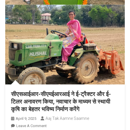
सीएसआईआर-सीएमईआरआई ने ई-ट्रैक्टर और ई-
टिलर अनावरण किया, नवाचार के माध्यम से स्थायी
कृषि का बेहतर भविष्य निर्माण करेंगे
Aaj Tak Aamne Saamne
April 9, 2025
On
Leave A Comment