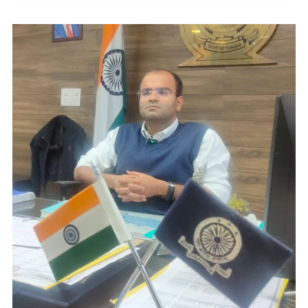
वैशाखी
की
शुभकामनाएं
E
Paper