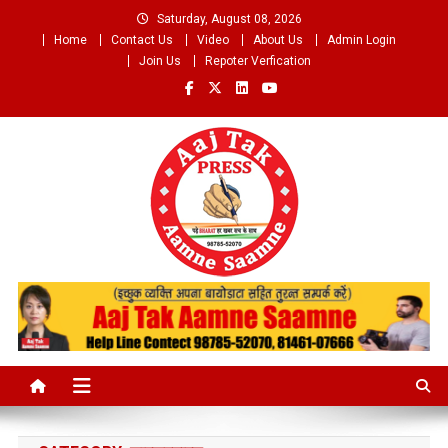
Skip
Saturday, August 08, 2026
to
Home
Contact Us
Video
About Us
Admin Login
content
Join Us
Repoter Verfication
Aaj Tak Aamne Saamne.com