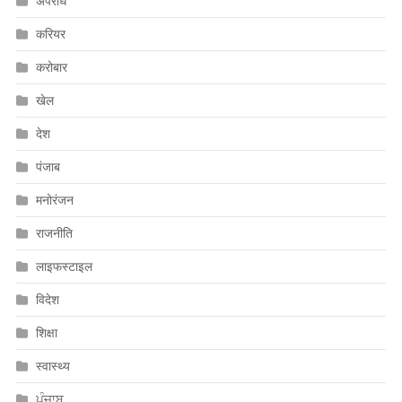
अपराध
करियर
करोबार
खेल
देश
पंजाब
मनोरंजन
राजनीति
लाइफस्टाइल
विदेश
शिक्षा
स्वास्थ्य
ਪੰਜਾਬ