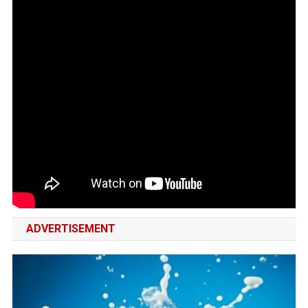
देगा
इस
देश
का
यह
अजीबोगरीब
रिवाज
ADVERTISEMENT