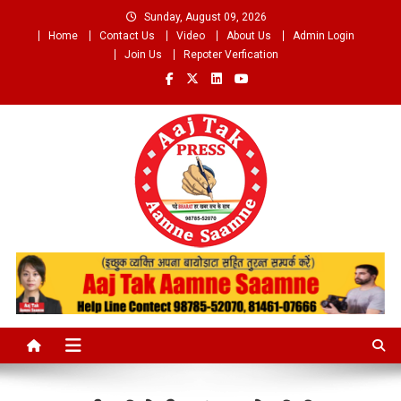
Skip
Sunday, August 09, 2026
to
Home
Contact Us
Video
About Us
Admin Login
content
Join Us
Repoter Verfication
Aaj Tak Aamne Saamne.com