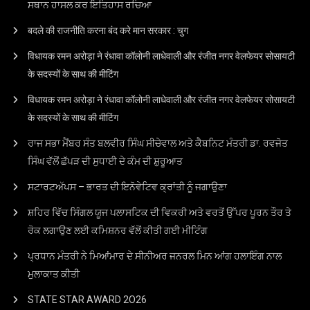
ਸਥਾਨ ਹਾਸਲ ਕਰ ਇਤਿਹਾਸ ਰਚਿਆ
बदले की राजनीति करना बंद करे मान सरकार : चुग
विधायक रमन अरोड़ा ने रंधावा कॉलोनी लाधेवाली और रंजीत नगर वेलफेयर सोसायटी
के सदस्यों के साथ की मीटिंग
विधायक रमन अरोड़ा ने रंधावा कॉलोनी लाधेवाली और रंजीत नगर वेलफेयर सोसायटी
के सदस्यों के साथ की मीटिंग
ਰਾਜ ਸਭਾ ਮੈਂਬਰ ਸੰਤ ਬਲਵੀਰ ਸਿੰਘ ਸੀਚੇਵਾਲ ਅਤੇ ਕੈਬਨਿਟ ਮੰਤਰੀ ਡਾ. ਰਵਜੋਤ
ਸਿੰਘ ਵੱਲੋਂ ਛੱਪੜ ਦੀ ਸੁਧਾਈ ਦੇ ਕੰਮ ਦੀ ਸ਼ੁਰੂਆਤ
ਸਟਾਰਟਅੱਪਸ – ਭਾਰਤ ਦੀ ਇਨੋਵੇਟਿਵ ਕ੍ਰਾਂਤੀ ਨੂੰ ਜਗਾਉਣਾ
ਸ਼ਹਿਰ ਵਿੱਚ ਸਿੰਗਲ ਯੂਜ ਪਲਾਸਟਿਕ ਦੀ ਵਿਕਰੀ ਅਤੇ ਵਰਤੋਂ ਉੱਪਰ ਪੂਰਨ ਤੌਰ ਤੇ
ਰੋਕ ਲਗਾਉਣ ਲਈ ਕਮਿਸ਼ਨਰ ਵੱਲੋਂ ਕੀਤੀ ਗਈ ਮੀਟਿੰਗ
ਪ੍ਰਧਾਨ ਮੰਤਰੀ ਨੇ ਮਿਆਂਮਾਰ ਦੇ ਸੀਨੀਅਰ ਜਨਰਲ ਮਿਨ ਆਂਗ ਹਲਾਇੰਗ ਨਾਲ
ਮੁਲਾਕਾਤ ਕੀਤੀ
STATE STAR AWARD 2O26