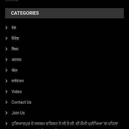
CATEGORIES
देश
विदेश
शिक्षा
अपराध
खेल
मनोरंजन
Video
Contact Us
Join Us
ਹੁਸ਼ਿਆਰਪੁਰ ਦੇ ਸਕਸ਼ਮ ਵਸ਼ਿਸ਼ਟ ਨੇ ਸੀ.ਏ.ਜੀ. ਦੀ ਕੌਮੀ ਪ੍ਰੀਖਿਆ ‘ਚ ਪਹਿਲਾ