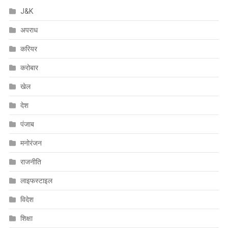
J&K
अपराध
करियर
करोबार
खेल
देश
पंजाब
मनोरंजन
राजनीति
लाइफस्टाइल
विदेश
शिक्षा