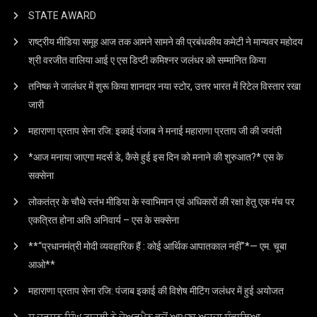
STATE AWARD
राष्ट्रीय मीडिया समूह आज तक आमने सामने की प्रबंधकीय कमेटी ने मान्यवर महोदय
श्री वरजीत वालिया आई ए एस डिप्टी कमिश्नर जलंधर को सम्मानित किया
तनिष्क ने जालंधर में शुरू किया शानदार नया स्टोर, उत्तर भारत में रिटेल विस्तार रखा
जारी
महाराणा प्रताप सेना रजि: इकाई पंजाब ने मनाई महाराणा प्रताप जी की जयंती
*आज मनाया जाएगा मदर्स डे, कैसे हुई इस दिन को मनाने की शुरुआत?* एस के
सक्सेना
लोकतंत्र के चौथे स्तंभ मीडिया के स्वाभिमान एवं अधिकारों की रक्षा हेतु एक मंच पर
एकत्रित होना अति अनिवार्य – एस के सक्सेना
**“प्रधानमंत्री मोदी व्यवहारिक हैं : कोई आर्थिक आपातकाल नहीं”*— एम. चूबा
आओ**
महाराणा प्रताप सेना रजि: पंजाब इकाई की विशेष मीटिंग जलंधर में हुई अयोजत
ਸ ਦਰਸ਼ਨ ਸਿੰਘ ਟਾਹਲੀ ਨੇ ਚੇਅਰਮੈਨ ਵਜੋਂ ਆਪਣਾ ਅਹੁਦਾ ਸੰਭਾਲਿਆ