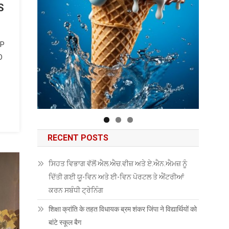
S
GP
D
RECENT POSTS
ਸਿਹਤ ਵਿਭਾਗ ਵੱਲੋਂ ਐਲ.ਐਚ.ਵੀਜ਼ ਅਤੇ ਏ.ਐਨ.ਐਮਜ਼ ਨੂੰ
ਦਿੱਤੀ ਗਈ ਯੂ-ਵਿਨ ਅਤੇ ਈ-ਵਿਨ ਪੋਰਟਲ ਤੇ ਐਂਟਰੀਆਂ
ਕਰਨ ਸਬੰਧੀ ਟ੍ਰੇਨਿੰਗ
शिक्षा क्रांति के तहत विधायक ब्रम शंकर जिंपा ने विद्यार्थियों को
बांटे स्कूल बैग