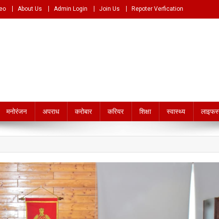
eo
About Us
Admin Login
Join Us
Repoter Verfication
e.com
मनोरंजन
अपराध
करोबार
करियर
शिक्षा
स्वास्थ्य
लाइफस