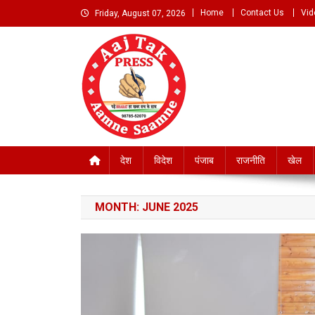
Skip
Home
Contact Us
Vid
Friday, August 07, 2026
to
content
Aaj Tak Aamne Saamn
देश
विदेश
पंजाब
राजनीति
खेल
MONTH:
JUNE 2025