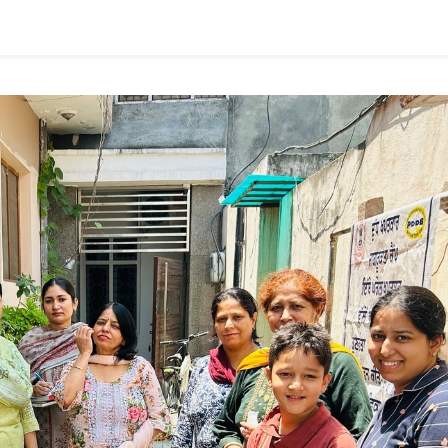
ਵਲੋਂ
ਕੈਬਨਿਟ
ਮੰਤਰੀ
ਮਹਿੰਦਰ
ਭਗਤ
ਨੂੰ
ਸਾਈਂ
ਮੇਲੇ
ਦਾ
ਭੇਂਟ
ਕੀਤਾ
ਸੱਦਾ
ਪੱਤਰ
41ਵੇਂ
ਸਲਾਨਾ
ਸਾਈਂ
ਮੇਲੇ
ਵਿੱਚ
ਮਹਾਨ
ਮਹਾਂਪੁਰਸ਼