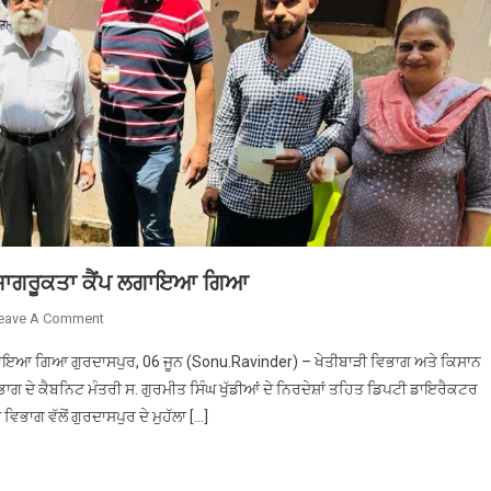
ਮੁੱਖ
ਸੇਵਾਦਾਰ
ਬੀਬੀ
ਬੀਆਸੋ
ਦੇਵੀ
ਨੇ
ਪ੍ਰੈੱਸ
ਕਾਨਫਰੰਸ
ਦੌਰਾਨ
ਜਾਣਕਾਰੀ
ਸਾਂਝੀ
ਰ ਜਾਗਰੂਕਤਾ ਕੈਂਪ ਲਗਾਇਆ ਗਿਆ
ਕੀਤੀ।
ਉਨ੍ਹਾਂ
On
eave A Comment
ਦੱਸਿਆ
ਡੇਅਰੀ
 ਲਗਾਇਆ ਗਿਆ ਗੁਰਦਾਸਪੁਰ, 06 ਜੂਨ (Sonu.Ravinder) – ਖੇਤੀਬਾੜੀ ਵਿਭਾਗ ਅਤੇ ਕਿਸਾਨ
ਕਿ
ਵਿਕਾਸ
ਸੰਗਤਾਂ
ਗ ਦੇ ਕੈਬਨਿਟ ਮੰਤਰੀ ਸ. ਗੁਰਮੀਤ ਸਿੰਘ ਖੁੱਡੀਆਂ ਦੇ ਨਿਰਦੇਸ਼ਾਂ ਤਹਿਤ ਡਿਪਟੀ ਡਾਇਰੈਕਟਰ
ਵਿਭਾਗ
ਦੇ
ਾਗ ਵੱਲੋਂ ਗੁਰਦਾਸਪੁਰ ਦੇ ਮੁਹੱਲਾ […]
ਵੱਲੋਂ
ਸਹਿਯੋਗ
ਦੁੱਧ
ਨਾਲ
ਖਪਤਕਾਰ
ਸਾਈਂ