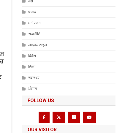
देश
पंजाब
मनोरंजन
राजनीति
लाइफस्टाइल
ੇਸ਼
विदेश
ਤਰ
शिक्षा
ਦ
स्वास्थ्य
ਪੰਜਾਬ
FOLLOW US
OUR VISITOR