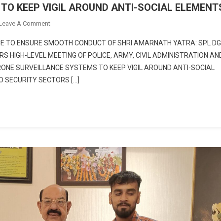
TO KEEP VIGIL AROUND ANTI-SOCIAL ELEMENT
On
Leave A Comment
DRONE
E TO ENSURE SMOOTH CONDUCT OF SHRI AMARNATH YATRA: SPL D
SURVEILLANCE
S HIGH-LEVEL MEETING OF POLICE, ARMY, CIVIL ADMINISTRATION AN
SYSTEMS
ONE SURVEILLANCE SYSTEMS TO KEEP VIGIL AROUND ANTI-SOCIAL
TO
O SECURITY SECTORS […]
KEEP
VIGIL
AROUND
ANTI-
SOCIAL
ELEMENTS