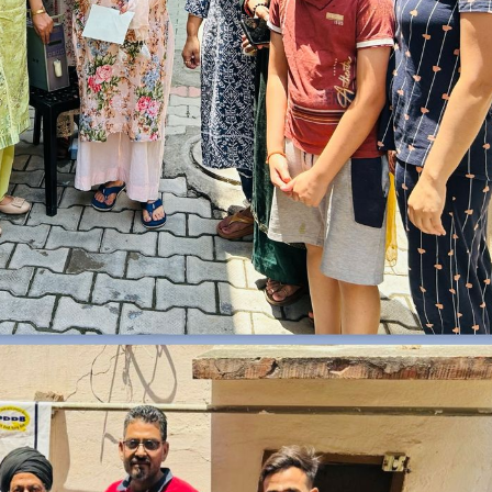
ਵਿਸ਼ੇਸ
ਤੋਰ
ਤੇ
ਪਹੁੰਚ
ਰਹੇ
ਹਨ:
ਐਸ
ਕੇ
ਸਕਸੇਨਾ
ਜਲੰਧਰ:
05
ਜੂਨ
[
]:=
ਸਾਈਂ
ਦਰਬਾਰ
ਬਬੋਵਾਲ
[ਗੁਰਦਾਸਪੁਰ]
ਦੀ