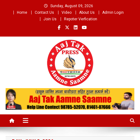
Skip
Sunday, August 09, 2026
to
Home
Contact Us
Video
About Us
Admin Login
content
Join Us
Repoter Verfication
Aaj Tak Aamne Saamne.com