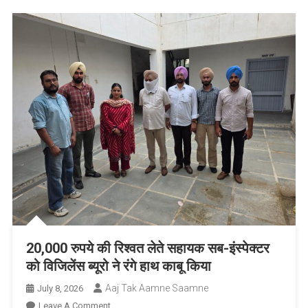
हाथों
किया
काबू
20,000 रुपये की रिश्वत लेते सहायक सब-इंस्पेक्टर
को विजिलेंस ब्यूरो ने रंगे हाथ काबू किया
Aaj Tak Aamne Saamne
July 8, 2026
On
Leave A Comment