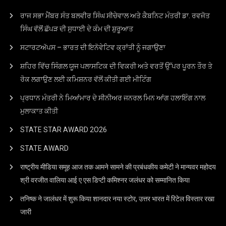
ਰਾਜ ਸਭਾ ਮੈਂਬਰ ਸੰਤ ਬਲਵੀਰ ਸਿੰਘ ਸੀਚੇਵਾਲ ਅਤੇ ਕੈਬਨਿਟ ਮੰਤਰੀ ਡਾ. ਰਵਜੋਤ
ਸਿੰਘ ਵੱਲੋਂ ਛੱਪੜ ਦੀ ਸੁਧਾਈ ਦੇ ਕੰਮ ਦੀ ਸ਼ੁਰੂਆਤ
ਸਟਾਰਟਅੱਪਸ – ਭਾਰਤ ਦੀ ਇਨੋਵੇਟਿਵ ਕ੍ਰਾਂਤੀ ਨੂੰ ਜਗਾਉਣਾ
ਸ਼ਹਿਰ ਵਿੱਚ ਸਿੰਗਲ ਯੂਜ ਪਲਾਸਟਿਕ ਦੀ ਵਿਕਰੀ ਅਤੇ ਵਰਤੋਂ ਉੱਪਰ ਪੂਰਨ ਤੌਰ ਤੇ
ਰੋਕ ਲਗਾਉਣ ਲਈ ਕਮਿਸ਼ਨਰ ਵੱਲੋਂ ਕੀਤੀ ਗਈ ਮੀਟਿੰਗ
ਪ੍ਰਧਾਨ ਮੰਤਰੀ ਨੇ ਮਿਆਂਮਾਰ ਦੇ ਸੀਨੀਅਰ ਜਨਰਲ ਮਿਨ ਆਂਗ ਹਲਾਇੰਗ ਨਾਲ
ਮੁਲਾਕਾਤ ਕੀਤੀ
STATE STAR AWARD 2O26
STATE AWARD
राष्ट्रीय मीडिया समूह आज तक आमने सामने की प्रबंधकीय कमेटी ने मान्यवर महोदय
श्री वरजीत वालिया आई ए एस डिप्टी कमिश्नर जलंधर को सम्मानित किया
तनिष्क ने जालंधर में शुरू किया शानदार नया स्टोर, उत्तर भारत में रिटेल विस्तार रखा
जारी