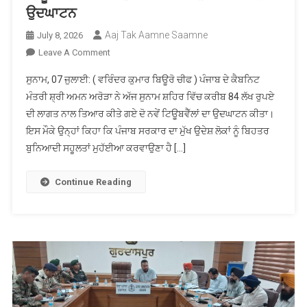
ਉਦਘਾਟਨ
Aaj Tak Aamne Saamne
July 8, 2026
On
Leave A Comment
ਕਰੀਬ
ਸੁਨਾਮ, 07 ਜੁਲਾਈ: ( ਵਰਿੰਦਰ ਕੁਮਾਰ ਬਿਊਰੋ ਚੀਫ ) ਪੰਜਾਬ ਦੇ ਕੈਬਨਿਟ
84
ਮੰਤਰੀ ਸ਼੍ਰੀ ਅਮਨ ਅਰੋੜਾ ਨੇ ਅੱਜ ਸੁਨਾਮ ਸ਼ਹਿਰ ਵਿੱਚ ਕਰੀਬ 84 ਲੱਖ ਰੁਪਏ
ਲੱਖ
ਦੀ ਲਾਗਤ ਨਾਲ ਤਿਆਰ ਕੀਤੇ ਗਏ ਦੋ ਨਵੇਂ ਟਿਊਬਵੈੱਲਾਂ ਦਾ ਉਦਘਾਟਨ ਕੀਤਾ।
ਰੁਪਏ
ਇਸ ਮੌਕੇ ਉਨ੍ਹਾਂ ਕਿਹਾ ਕਿ ਪੰਜਾਬ ਸਰਕਾਰ ਦਾ ਮੁੱਖ ਉਦੇਸ਼ ਲੋਕਾਂ ਨੂੰ ਬਿਹਤਰ
ਦੀ
ਲਾਗਤ
ਬੁਨਿਆਦੀ ਸਹੂਲਤਾਂ ਮੁਹੱਈਆ ਕਰਵਾਉਣਾ ਹੈ […]
ਨਾਲ
ਤਿਆਰ
Continue Reading
ਦੋ
ਨਵੇਂ
ਟਿਊਬਵੈੱਲਾਂ
ਦਾ
ਕੈਬਨਿਟ
ਮੰਤਰੀ
ਅਮਨ
ਅਰੋੜਾ