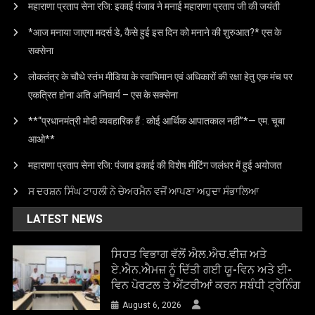
महाराणा प्रताप सेना रजि: इकाई पंजाब ने मनाई महाराणा प्रताप जी की जयंती
*आज मनाया जाएगा मदर्स डे, कैसे हुई इस दिन को मनाने की शुरुआत?* एस के
सक्सेना
लोकतंत्र के चौथे स्तंभ मीडिया के स्वाभिमान एवं अधिकारों की रक्षा हेतु एक मंच पर
एकत्रित होना अति अनिवार्य – एस के सक्सेना
**“प्रधानमंत्री मोदी व्यवहारिक हैं : कोई आर्थिक आपातकाल नहीं”*— एम. चूबा
आओ**
महाराणा प्रताप सेना रजि: पंजाब इकाई की विशेष मीटिंग जलंधर में हुई अयोजत
ਸ ਦਰਸ਼ਨ ਸਿੰਘ ਟਾਹਲੀ ਨੇ ਚੇਅਰਮੈਨ ਵਜੋਂ ਆਪਣਾ ਅਹੁਦਾ ਸੰਭਾਲਿਆ
LATEST NEWS
ਸਿਹਤ ਵਿਭਾਗ ਵੱਲੋਂ ਐਲ.ਐਚ.ਵੀਜ਼ ਅਤੇ
ਏ.ਐਨ.ਐਮਜ਼ ਨੂੰ ਦਿੱਤੀ ਗਈ ਯੂ-ਵਿਨ ਅਤੇ ਈ-
ਵਿਨ ਪੋਰਟਲ ਤੇ ਐਂਟਰੀਆਂ ਕਰਨ ਸਬੰਧੀ ਟ੍ਰੇਨਿੰਗ
August 6, 2026