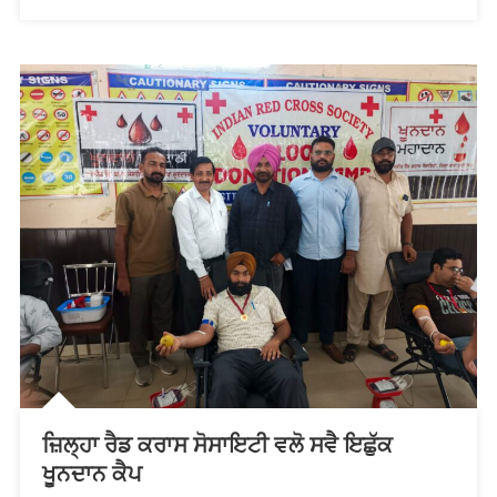
ਟਾਕਰੇ
ਸਬੰਧੀ
ਵੱਖ
ਵੱਖ
ਵਿਭਾਗਾਂ
ਦੀ
ਮੀਟਿੰਗ
ਜ਼ਿਲ੍ਹਾ ਰੈਡ ਕਰਾਸ ਸੋਸਾਇਟੀ ਵਲੋ ਸਵੈ ਇਛੁੱਕ
ਖੂਨਦਾਨ ਕੈਪ